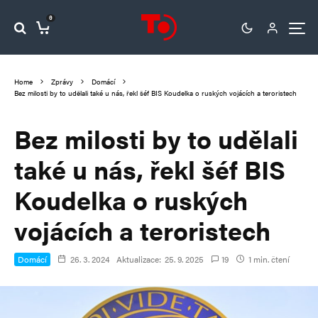
0
Home
Zprávy
Domácí
Bez milosti by to udělali také u nás, řekl šéf BIS Koudelka o ruských vojácích a teroristech
Bez milosti by to udělali
také u nás, řekl šéf BIS
Koudelka o ruských
vojácích a teroristech
Domácí
26. 3. 2024
Aktualizace:
25. 9. 2025
19
1 min. čtení