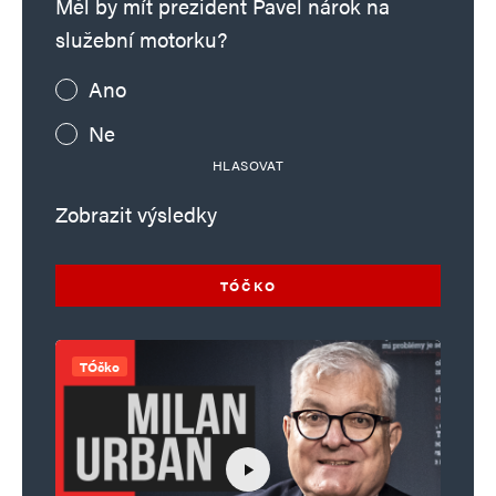
Měl by mít prezident Pavel nárok na
služební motorku?
Ano
Ne
HLASOVAT
Zobrazit výsledky
TÓČKO
TÓčko