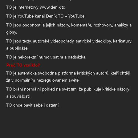
TO je internetový www.denik.to
TO je YouTube kanál Deník TO – YouTube
TO jsou osobnosti a jejich názory, komentáře, rozhovory, analýzy a
glosy.
TO jsou texty, autorské videopořady, satirické videoklipy, karikatury
a bublináže.
TO je nekorektní humor, satira a nadsázka.
Proč TO vzniklo?
TO je autentická svobodná platforma kritických autorů, kteří chtějí
žít v normálním nezregulovaném světě.
TO brání normální pohled na svět tím, že publikuje kritické názory
a souvislosti.
TO chce bavit sebe i ostatní.