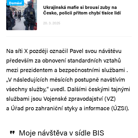
Domácí
Ukrajinská mafie si brousí zuby na
Česko, policii přitom chybí tisíce lidí
20. 3. 2025
Na síti X později označil Pavel svou návštěvu
především za obnovení standardních vztahů
mezi prezidentem a bezpečnostními službami .
„V následujících měsících postupně navštívím
všechny služby,“ uvedl. Dalšími českými tajnými
službami jsou Vojenské zpravodajství (VZ)
a Úřad pro zahraniční styky a informace (ÚZSI).
Moje návštěva v sídle BIS