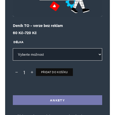
Deník TO – verze bez reklam
Rozpětí cen: 60 Kč až 720 Kč
60
Kč
–
720
Kč
DÉLKA
PŘIDAT DO KOŠÍKU
Deník TO – verze bez reklam množství
Alternative:
ANKETY