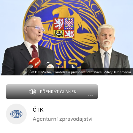
Šéf BIS Michal Koudelka a prezident Petr Pavel. Zdroj: Profimedia
PŘEHRÁT ČLÁNEK
ČTK
Agenturní zpravodajství