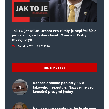
Jak TO je? Milan Urban: Pro Piráty je nepřítel číslo
jedna auto, číslo dvě člověk. Z vedení Prahy
musejí pryč
Redakce TO
·
29. 7. 2026
NEJNOVĚJŠÍ
Koncesionářské poplatky? Nic
takového neexistuje. Nazývejme věci
konečně pravými jmény
Íránu se vrací svoboda. Ještě ale není