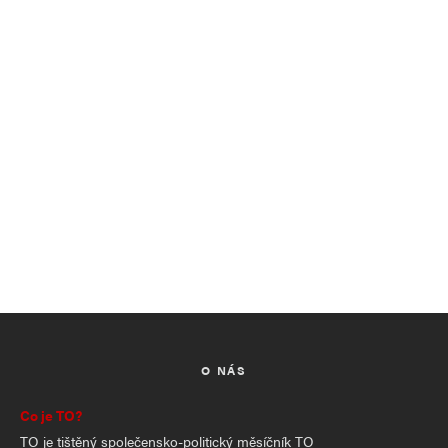
O NÁS
Co je TO?
TO je tištěný společensko-politický měsíčník TO