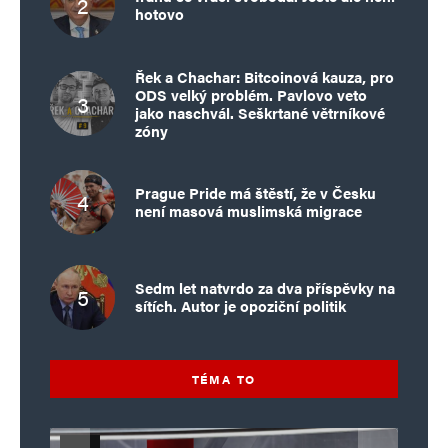
hotovo
Řek a Chachar: Bitcoinová kauza, pro
ODS velký problém. Pavlovo veto
jako naschvál. Seškrtané větrníkové
zóny
Prague Pride má štěstí, že v Česku
není masová muslimská migrace
Sedm let natvrdo za dva příspěvky na
sítích. Autor je opoziční politik
TÉMA TO