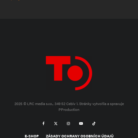
2025 © LRC media s.r.o., 349 52 Cebiv 1.
Stránky vytvořila a spravuje
PProduction
E-SHOP
ZÁSADY OCHRANY OSOBNÍCH ÚDAJŮ