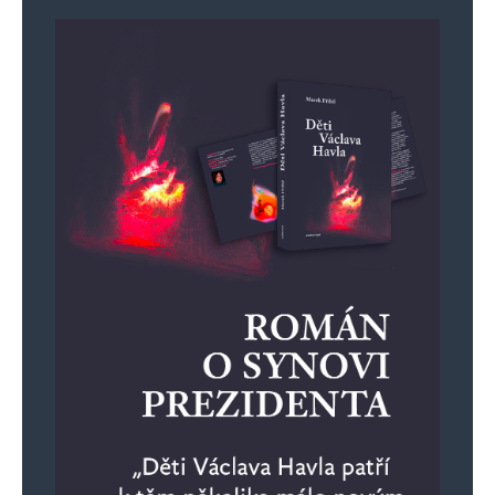
Jméno
*
E-mail
*
Webová stránka
Uložit do prohlížeče jméno, e-mail a webovou stránku pro budoucí
komentáře.
Informujte mě o nových komentářích e-mailem.
Informujte mě o nových příspěvcích e-mailem.
Alternative: