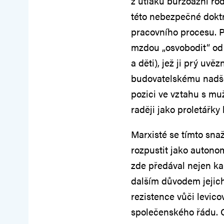
z útlaku buržoazní ro
této nebezpečné dokt
pracovního procesu. P
mzdou „osvobodit“ od 
a děti), jež ji prý uvě
budovatelskému nadše
pozici ve vztahu s mu
raději jako proletářky
Marxisté se tímto snaž
rozpustit jako auton
zde předával nejen kapi
dalším důvodem jejich 
rezistence vůči levic
společenského řádu. 