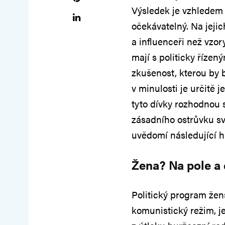
Výsledek je vzhledem 
očekávatelný. Na jejic
a influenceři než vzor
mají s politicky říz
zkušenost, kterou by 
v minulosti je určitě 
tyto dívky rozhodnou 
zásadního ostrůvku svo
uvědomí následující hi
Žena? Na pole a 
Politický program žen
komunistický režim, j