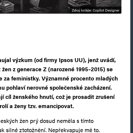
Zdroj koláže: Copilot Designer
jal výzkum (od firmy Ipsos UU), jenž uvádí,
t žen z generace Z (narozené 1995–2015) se
e za feministky. Významné procento mladých
ému pohlaví nerovné společenské zacházení.
jí cíl ženského hnutí, což je prosadit zrušení
rolí a ženy tzv. emancipovat.
českých žen prý dosud neměla s tímto
ak silné ztotožnění. Nepřekvapuje mě to.