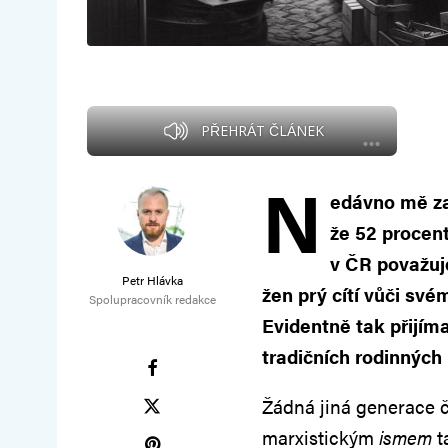
PŘEHRÁT ČLÁNEK
N
edávno mě zau
že 52 procen
v ČR považuj
Petr Hlávka
žen prý cítí vůči sv
Spolupracovník redakce
Evidentně tak přijíma
tradičních rodinných 
Žádná jiná generace 
marxistickým
ismem
t