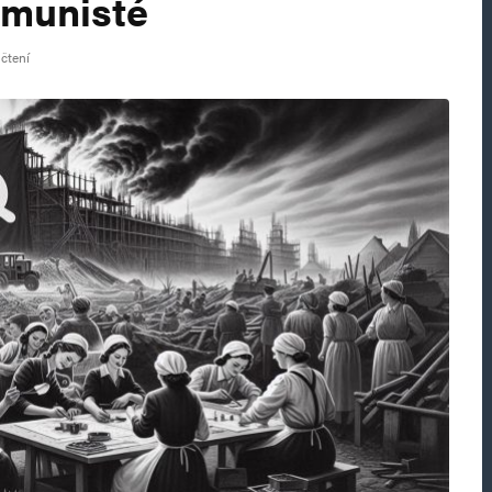
omunisté
 čtení