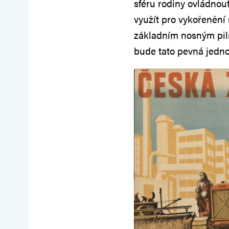
sféru rodiny ovládnou
využít pro vykořenění 
základním nosným pilí
bude tato pevná jedno