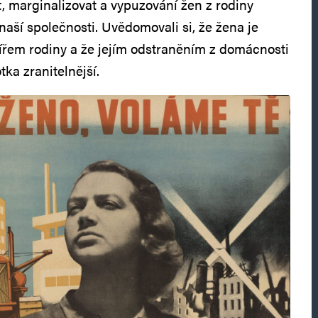
t, marginalizovat a vypuzování žen z rodiny
naší společnosti. Uvědomovali si, že žena je
řem rodiny a že jejím odstraněním z domácnosti
tka zranitelnější.