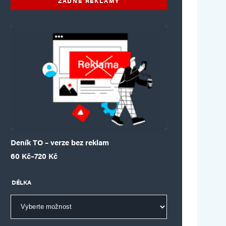
ŽÁDNÉ REKLAMY
Deník TO – verze bez reklam
Rozpětí cen: 60 Kč až 720 Kč
60
Kč
–
720
Kč
DÉLKA