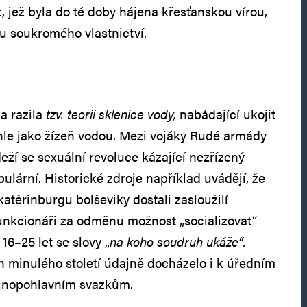
, jež byla do té doby hájena křesťanskou vírou,
mu soukromého vlastnictví.
a razila
tzv. teorii sklenice vody,
nabádající ukojit
chle jako žízeň vodou. Mezi vojáky Rudé armády
í se sexuální revoluce kázající nezřízený
pulární. Historické zdroje například uvádějí, že
atěrinburgu bolševiky dostali zasloužilí
funkcionáři za odměnu možnost „socializovat“
16–25 let se slovy „
na koho soudruh ukáže“.
ch minulého století údajně docházelo i k úředním
ejnopohlavním svazkům.