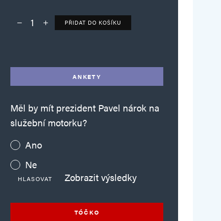
PŘIDAT DO KOŠÍKU
Deník TO – verze bez reklam množství
Alternative:
ANKETY
Měl by mít prezident Pavel nárok na
služební motorku?
Ano
Ne
Zobrazit výsledky
HLASOVAT
TÓČKO