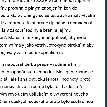
diny importoval ze SSSR v roce 1948. Naplnění
ríny probíhalo plným zapojením žen do
odle Marxe a Engelse se totiž žena měla vlastní
tzv. reproduktivní práce (tj. péče o domácnost
znila v zákoutí rodiny a bránila jejímu
ní. Marxismus ženy manipuloval, aby svou
žem vnímaly jako vztah „otrokyně otroka“ a aby
 bojovaly za zničení kapitalismu.
ili nabourat dělbu práce v rodině a tím ji
omní hospodářskou jednotku. Mezigeneračně se
tál, ale i znalosti, zkušenosti, hodnoty, proto
nenávisti vůči rodině byla její tvrdošíjná
ovým revolucím usilujícím o vytvoření nového
Cílem českých soudruhů proto bylo soukromou