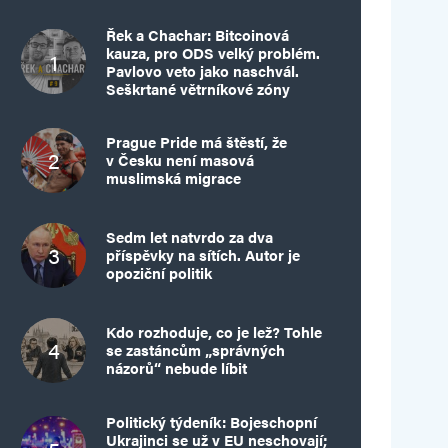
Řek a Chachar: Bitcoinová
kauza, pro ODS velký problém.
Pavlovo veto jako naschvál.
Seškrtané větrníkové zóny
Prague Pride má štěstí, že
v Česku není masová
muslimská migrace
Sedm let natvrdo za dva
příspěvky na sítích. Autor je
opoziční politik
Kdo rozhoduje, co je lež? Tohle
se zastáncům „správných
názorů“ nebude líbit
Politický týdeník: Bojeschopní
Ukrajinci se už v EU neschovají;