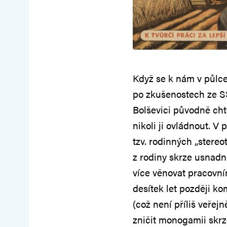
Když se k nám v půlce 
po zkušenostech ze SS
Bolševici původně chtě
nikoli ji ovládnout. V
tzv. rodinných „stereo
z rodiny skrze usnadn
více věnovat pracovní
desítek let později ko
(což není příliš veřej
zničit monogamii skrze