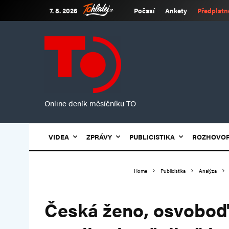
7. 8. 2026
Počasí
Ankety
Předplatn
Online deník měsíčníku TO
VIDEA
ZPRÁVY
PUBLICISTIKA
ROZHOVO
Home
Publicistika
Analýza
Česká ženo, osvoboď 