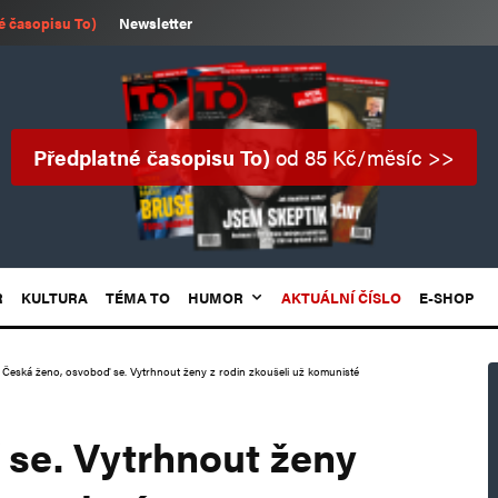
é časopisu To)
Newsletter
Předplatné časopisu To)
od 85 Kč/měsíc >>
R
KULTURA
TÉMA TO
HUMOR
AKTUÁLNÍ ČÍSLO
E-SHOP
Česká ženo, osvoboď se. Vytrhnout ženy z rodin zkoušeli už komunisté
se. Vytrhnout ženy