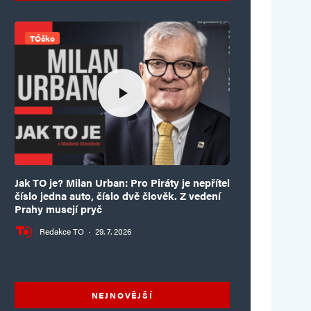
TÓčko
Jak TO je? Milan Urban: Pro Piráty je nepřítel
číslo jedna auto, číslo dvě člověk. Z vedení
Prahy musejí pryč
Redakce TO
·
29. 7. 2026
NEJNOVĚJŠÍ