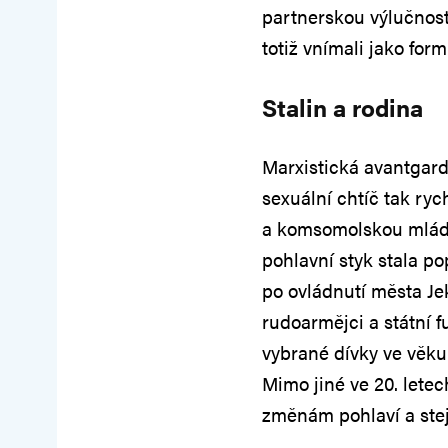
partnerskou výlučnost
totiž vnímali jako for
Stalin a rodina
Marxistická avantgard
sexuální chtíč tak ry
a komsomolskou mládež
pohlavní styk stala po
po ovládnutí města Jek
rudoarmějci a státní 
vybrané dívky ve věku 
Mimo jiné ve 20. lete
změnám pohlaví a st