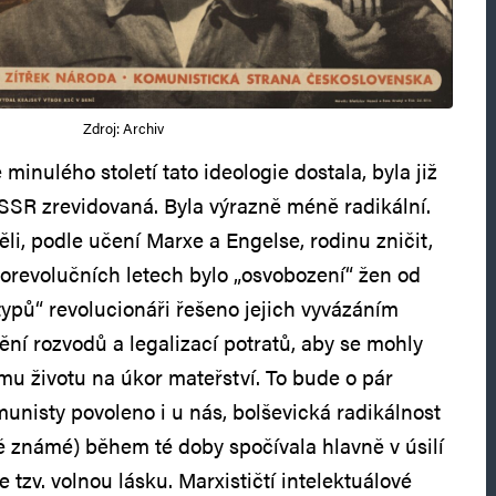
Zdroj: Archiv
minulého století tato ideologie dostala, byla již
SR zrevidovaná. Byla výrazně méně radikální.
li, podle učení Marxe a Engelse, rodinu zničit,
 porevolučních letech bylo „osvobození“ žen od
typů“ revolucionáři řešeno jejich vyvázáním
ění rozvodů a legalizací potratů, aby se mohly
mu životu na úkor mateřství. To bude o pár
munisty povoleno i u nás, bolševická radikálnost
ně známé) během té doby spočívala hlavně v úsilí
 tzv. volnou lásku. Marxističtí intelektuálové