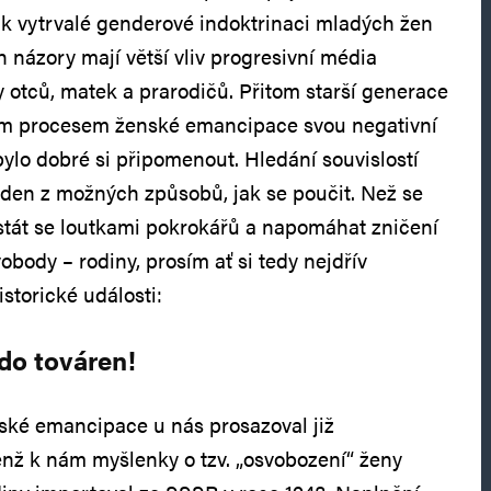
k vytrvalé genderové indoktrinaci mladých žen
h názory mají větší vliv progresivní média
y otců, matek a prarodičů. Přitom starší generace
eným procesem ženské emancipace svou negativní
bylo dobré si připomenout. Hledání souvislostí
jeden z možných způsobů, jak se poučit. Než se
stát se loutkami pokrokářů a napomáhat zničení
body – rodiny, prosím ať si tedy nejdřív
storické události:
do továren!
ské emancipace u nás prosazoval již
enž k nám myšlenky o tzv. „osvobození“ ženy