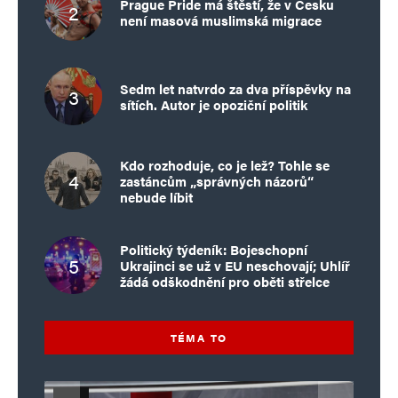
Prague Pride má štěstí, že v Česku
není masová muslimská migrace
Sedm let natvrdo za dva příspěvky na
sítích. Autor je opoziční politik
Kdo rozhoduje, co je lež? Tohle se
zastáncům „správných názorů“
nebude líbit
Politický týdeník: Bojeschopní
Ukrajinci se už v EU neschovají; Uhlíř
žádá odškodnění pro oběti střelce
TÉMA TO