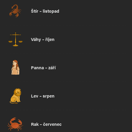
Štír – listopad
Váhy – říjen
Panna – září
Lev – srpen
Rak – červenec