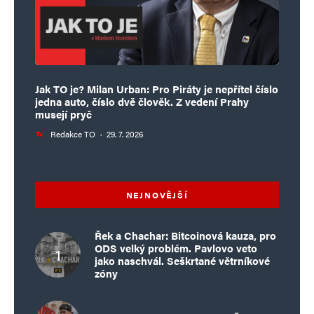
Jak TO je? Milan Urban: Pro Piráty je nepřítel číslo
jedna auto, číslo dvě člověk. Z vedení Prahy
musejí pryč
Redakce TO
·
29. 7. 2026
NEJNOVĚJŠÍ
Řek a Chachar: Bitcoinová kauza, pro
ODS velký problém. Pavlovo veto
jako naschvál. Seškrtané větrníkové
zóny