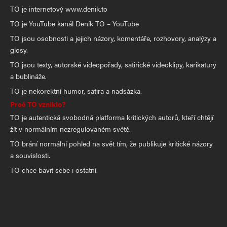
TO je internetový www.denik.to
TO je YouTube kanál Deník TO – YouTube
TO jsou osobnosti a jejich názory, komentáře, rozhovory, analýzy a
glosy.
TO jsou texty, autorské videopořady, satirické videoklipy, karikatury
a bublináže.
TO je nekorektní humor, satira a nadsázka.
Proč TO vzniklo?
TO je autentická svobodná platforma kritických autorů, kteří chtějí
žít v normálním nezregulovaném světě.
TO brání normální pohled na svět tím, že publikuje kritické názory
a souvislosti.
TO chce bavit sebe i ostatní.