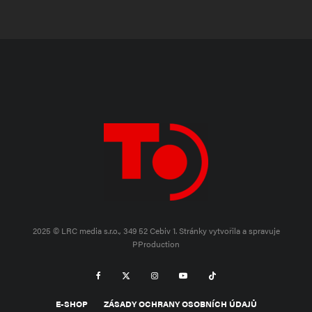
2025 © LRC media s.r.o., 349 52 Cebiv 1.
Stránky vytvořila a spravuje
PProduction
E-SHOP
ZÁSADY OCHRANY OSOBNÍCH ÚDAJŮ