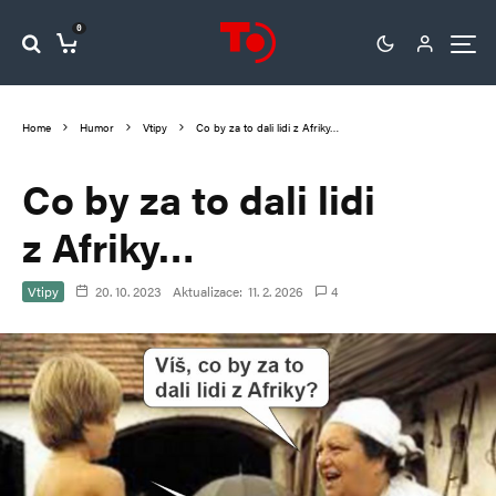
0
Home
Humor
Vtipy
Co by za to dali lidi z Afriky…
Co by za to dali lidi
z Afriky…
Vtipy
20. 10. 2023
Aktualizace:
11. 2. 2026
4