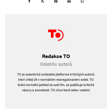
Jméno
*
E-mail
*
Webová stránka
Redakce TO
Kolektiv autorů
TO je autentická svobodná platforma kritických autorů,
Uložit do prohlížeče jméno, e-mail a webovou stránku pro budoucí
kteří chtějí žít v normálním nezregulovaném světě. TO
komentáře.
brání normální pohled na svět tím, že publikuje kritické
názory a souvislosti. TO chce bavit sebe i ostatní.
Informujte mě o nových komentářích e-mailem.
Informujte mě o nových příspěvcích e-mailem.