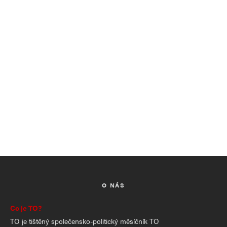
O NÁS
Co je TO?
TO je tištěný společensko-politický měsíčník TO