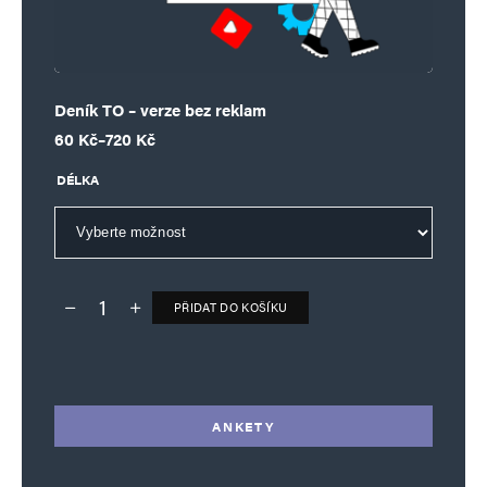
Deník TO – verze bez reklam
Rozpětí cen: 60 Kč až 720 Kč
60
Kč
–
720
Kč
DÉLKA
PŘIDAT DO KOŠÍKU
Deník TO – verze bez reklam množství
Alternative:
ANKETY