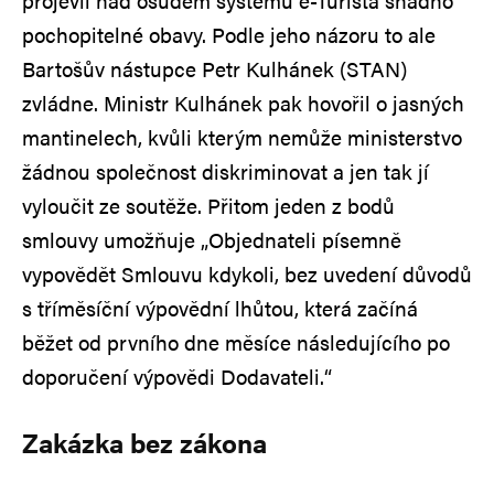
projevil nad osudem systému e-Turista snadno
pochopitelné obavy. Podle jeho názoru to ale
Bartošův nástupce Petr Kulhánek (STAN)
zvládne. Ministr Kulhánek pak hovořil o jasných
mantinelech, kvůli kterým nemůže ministerstvo
žádnou společnost diskriminovat a jen tak jí
vyloučit ze soutěže. Přitom jeden z bodů
smlouvy umožňuje „Objednateli písemně
vypovědět Smlouvu kdykoli, bez uvedení důvodů
s tříměsíční výpovědní lhůtou, která začíná
běžet od prvního dne měsíce následujícího po
doporučení výpovědi Dodavateli.“
Zakázka bez zákona