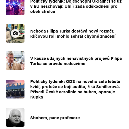
Politický týdeník: Bojeschopní Ukrajinci se už
v EU neschovají; Uhlíř žádá odškodnění pro
oběti střelce
Nehoda Filipa Turka dostává nový rozměr.
Klíčovou roli mohlo sehrát chybné značení
V kauze údajných nenávistných projevů Filipa
Turka se pravdu nedozvíme
Politický týdeník: ODS na nového šéfa letiště
kvičí, protože se bojí auditu, říká Schillerová.
Přivedl České aerolinie na buben, oponuje
Kupka
Sbohem, pane profesore