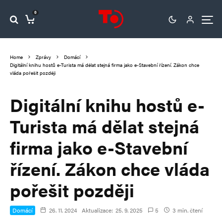
0
Home
Zprávy
Domácí
Digitální knihu hostů e-Turista má dělat stejná firma jako e-Stavební řízení. Zákon chce
vláda pořešit později
Digitální knihu hostů e-
Turista má dělat stejná
firma jako e-Stavební
řízení. Zákon chce vláda
pořešit později
Domácí
26. 11. 2024
Aktualizace:
25. 9. 2025
5
3 min. čtení