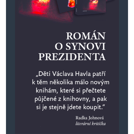
26. 11. 2024 (20:02)
https://odysee.com/@InovaceRepubliky:0/dovoz-
levn%C3%BDch-lid%C3%AD-do-ekonomiky-
ilona:5
Květa
Odpovědět
28. 11. 2024 (8:00)
Jak dopadla digitalizace stavebního řízení,
nevíme však, kolik to stálo a kdo škodu nahradí?
A v digitální knize hostů vidím jen “ hlídání “
občanů, která můże být lehce zneužitelná. Něco
mě to připomíná,“ návrat starých, dobrých
časů“. I používání chytrých mobilních telefonů