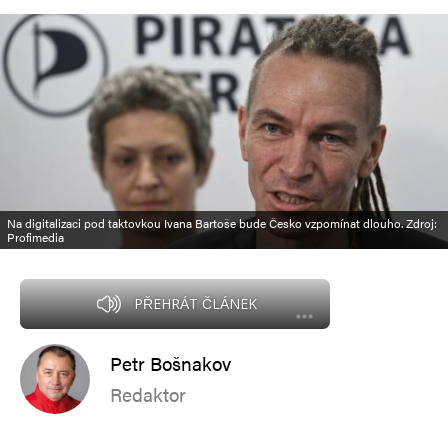
Na digitalizaci pod taktovkou Ivana Bartoše bude Česko vzpomínat dlouho. Zdroj:
Profimedia
PŘEHRÁT ČLÁNEK
Petr Bošnakov
Redaktor