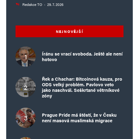
Redakce TO
·
29. 7. 2026
NEJNOVĚJŠÍ
Íránu se vrací svoboda. Ještě ale není
hotovo
Řek a Chachar: Bitcoinová kauza, pro
ODS velký problém. Pavlovo veto
jako naschvál. Seškrtané větrníkové
zóny
Prague Pride má štěstí, že v Česku
není masová muslimská migrace