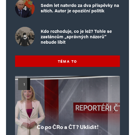
Sedm let natvrdo za dva příspěvky na
sítích. Autor je opoziční politik
Kdo rozhoduje, co je lež? Tohle se
zastáncům „správných názorů“
nebude líbit
TÉMA TO
Islamistický teror v EU, 6. díl:
Mýty o Václavu Klausovi:
Vymíráme a politici lžou:
Islamistický teror v EU, 5. díl:
Brutální poprava 85letého
Pivo, jazz, hádky, loajalita
porodnost nezachrání
katolického kněze Jacquese
Pim Fortuyn: Muž, který se
Krvavé oslavy pádu Bastily
dotace, byty ani zkrácené
i humor. Jakl boří legendy
Co po ČRo a ČT? Uklidit!
o bývalém prezidentovi
nestihl stát premiérem
Hamela
úvazky
v Nice