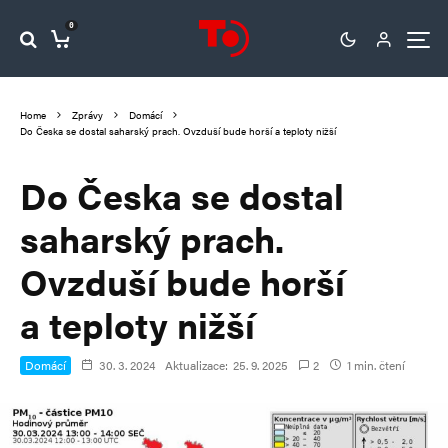
0
Home
Zprávy
Domácí
Do Česka se dostal saharský prach. Ovzduší bude horší a teploty nižší
Do Česka se dostal
saharský prach.
Ovzduší bude horší
a teploty nižší
Domácí
30. 3. 2024
Aktualizace:
25. 9. 2025
2
1 min. čtení