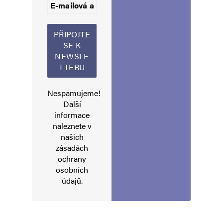
Jméno
*
Nespamujeme!
Další
E-mail
*
Webová stránka
informace
naleznete v
našich
zásadách
Uložit do prohlížeče jméno, e-mail a webovou stránku pro budoucí
komentáře.
ochrany
osobních
údajů
.
Informujte mě o nových komentářích e-mailem.
Informujte mě o nových příspěvcích e-mailem.