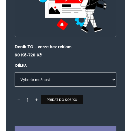
Deník TO – verze bez reklam
Rozpětí cen: 60 Kč až 720 Kč
60
Kč
–
720
Kč
DÉLKA
PŘIDAT DO KOŠÍKU
Deník TO – verze bez reklam množství
Alternative: