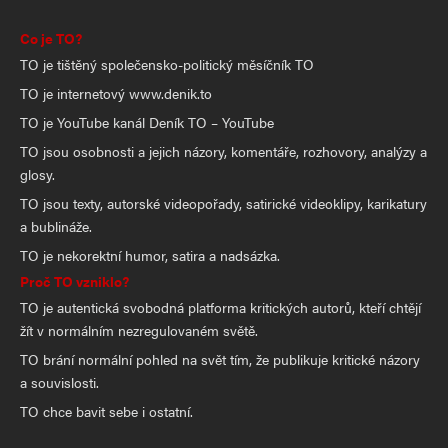
Co je TO?
TO je tištěný společensko-politický měsíčník TO
TO je internetový www.denik.to
TO je YouTube kanál Deník TO – YouTube
TO jsou osobnosti a jejich názory, komentáře, rozhovory, analýzy a
glosy.
TO jsou texty, autorské videopořady, satirické videoklipy, karikatury
a bublináže.
TO je nekorektní humor, satira a nadsázka.
Proč TO vzniklo?
TO je autentická svobodná platforma kritických autorů, kteří chtějí
žít v normálním nezregulovaném světě.
TO brání normální pohled na svět tím, že publikuje kritické názory
a souvislosti.
TO chce bavit sebe i ostatní.