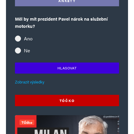
ANKETY
Měl by mít prezident Pavel nárok na služební
motorku?
Ano
Ne
HLASOVAT
Zobrazit výsledky
TÓČKO
TÓčko