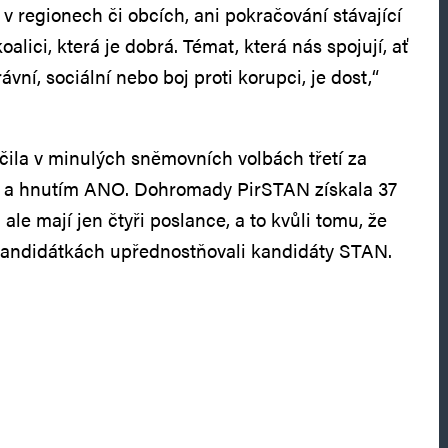
v regionech či obcích, ani pokračování stávající
alici, která je dobrá. Témat, která nás spojují, ať
ávní, sociální nebo boj proti korupci, je dost,“
ila v minulých sněmovních volbách třetí za
lu a hnutím ANO. Dohromady PirSTAN získala 37
ale mají jen čtyři poslance, a to kvůli tomu, že
 kandidátkách upřednostňovali kandidáty STAN.