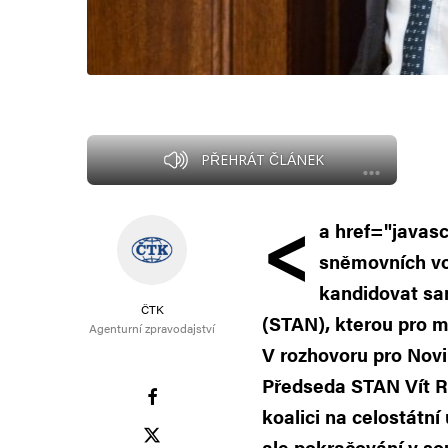
PŘEHRÁT ČLÁNEK
<
a href="javasc
sněmovních vol
kandidovat sam
ČTK
(STAN), kterou pro m
Agenturní zpravodajství
V rozhovoru pro Novi
Předseda STAN Vít R
koalici na celostátní
ale pokračování v so