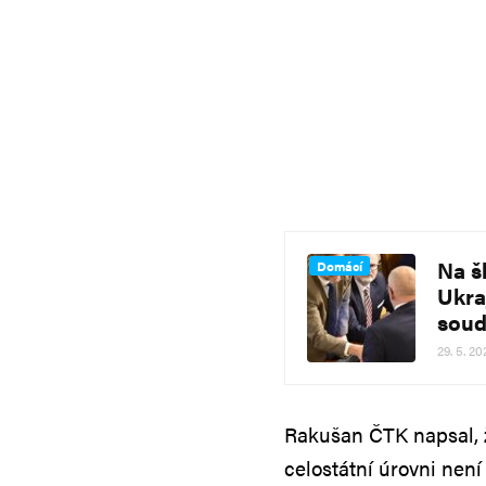
Na š
Domácí
Ukra
sou
29. 5. 20
Rakušan ČTK napsal, ž
celostátní úrovni není