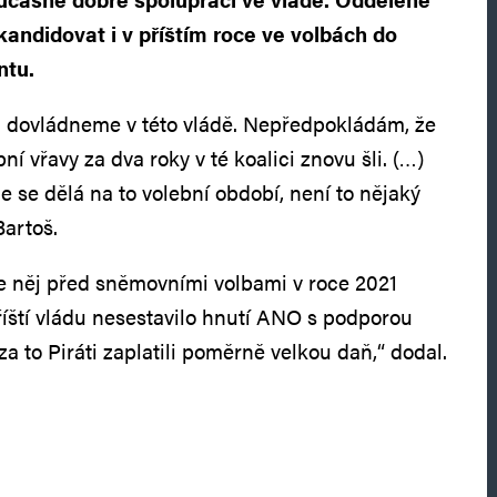
kandidovat i v příštím roce ve volbách do
ntu.
lu dovládneme v této vládě. Nepředpokládám, že
í vřavy za dva roky v té koalici znovu šli. (…)
e se dělá na to volební období, není to nějaký
Bartoš.
e něj před sněmovními volbami v roce 2021
říští vládu nesestavilo hnutí ANO s podporou
za to Piráti zaplatili poměrně velkou daň,“ dodal.