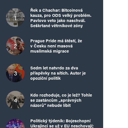
Řek a Chachar: Bitcoinová
kauza, pro ODS velký problém.
Pavlovo veto jako naschvál.
Seškrtané větrníkové zóny
Prague Pride má štěstí, že
v Česku není masová
muslimská migrace
Sedm let natvrdo za dva
příspěvky na sítích. Autor je
opoziční politik
Kdo rozhoduje, co je lež? Tohle
se zastáncům „správných
názorů“ nebude líbit
Politický týdeník: Bojeschopní
Ukrajinci se už v EU neschovají;