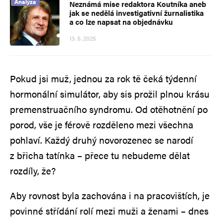
Analýza
Neznámá mise redaktora Koutníka aneb
jak se nedělá investigativní žurnalistika
a co lze napsat na objednávku
13. 5. 2025
Pokud jsi muž, jednou za rok tě čeká týdenní
hormonální simulátor, aby sis prožil plnou krásu
premenstruačního syndromu. Od otěhotnění po
porod, vše je férově rozděleno mezi všechna
pohlaví. Každý druhý novorozenec se narodí
z břicha tatínka – přece tu nebudeme dělat
rozdíly, že?
Aby rovnost byla zachována i na pracovištích, je
povinné střídání rolí mezi muži a ženami – dnes