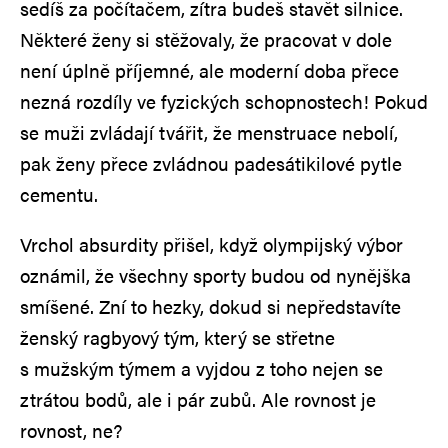
sedíš za počítačem, zítra budeš stavět silnice.
Některé ženy si stěžovaly, že pracovat v dole
není úplně příjemné, ale moderní doba přece
nezná rozdíly ve fyzických schopnostech! Pokud
se muži zvládají tvářit, že menstruace nebolí,
pak ženy přece zvládnou padesátikilové pytle
cementu.
Vrchol absurdity přišel, když olympijský výbor
oznámil, že všechny sporty budou od nynějška
smíšené. Zní to hezky, dokud si nepředstavíte
ženský ragbyový tým, který se střetne
s mužským týmem a vyjdou z toho nejen se
ztrátou bodů, ale i pár zubů. Ale rovnost je
rovnost, ne?