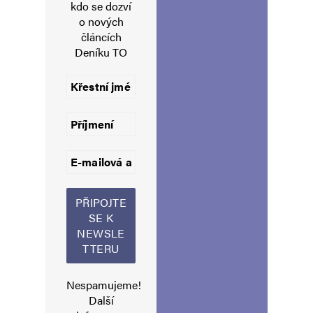
sexuálně u menstuující části lidstva, která v té
kdo se dozví
o nových
době nemenstruuje. Je to tak genderově
článcích
správně, předpokládám.
Deníku TO
Napsat komentář
Vaše e-mailová adresa nebude zveřejněna.
Vyžadované informace jsou
označeny
*
Komentář
*
Nespamujeme!
Další