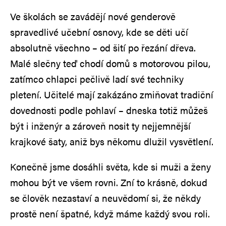
Ve školách se zavádějí nové genderově
spravedlivé učební osnovy, kde se děti učí
absolutně všechno – od šití po řezání dřeva.
Malé slečny teď chodí domů s motorovou pilou,
zatímco chlapci pečlivě ladí své techniky
pletení. Učitelé mají zakázáno zmiňovat tradiční
dovednosti podle pohlaví – dneska totiž můžeš
být i inženýr a zároveň nosit ty nejjemnější
krajkové šaty, aniž bys někomu dlužil vysvětlení.
Konečně jsme dosáhli světa, kde si muži a ženy
mohou být ve všem rovni. Zní to krásně, dokud
se člověk nezastaví a neuvědomí si, že někdy
prostě není špatné, když máme každý svou roli.