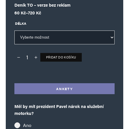
Deník TO – verze bez reklam
Rozpětí cen: 60 Kč až 720 Kč
60
Kč
–
720
Kč
DÉLKA
PŘIDAT DO KOŠÍKU
Deník TO – verze bez reklam množství
Alternative:
ANKETY
Měl by mít prezident Pavel nárok na služební
motorku?
Ano