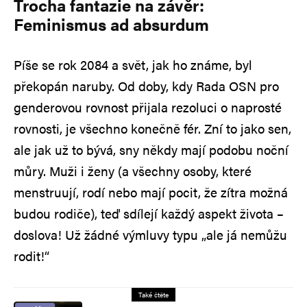
Trocha fantazie na závěr:
Feminismus ad absurdum
Píše se rok 2084 a svět, jak ho známe, byl
překopán naruby. Od doby, kdy Rada OSN pro
genderovou rovnost přijala rezoluci o naprosté
rovnosti, je všechno konečně fér. Zní to jako sen,
ale jak už to bývá, sny někdy mají podobu noční
můry. Muži i ženy (a všechny osoby, které
menstruují, rodí nebo mají pocit, že zítra možná
budou rodiče), teď sdílejí každý aspekt života –
doslova! Už žádné výmluvy typu „ale já nemůžu
rodit!“
Také čtěte