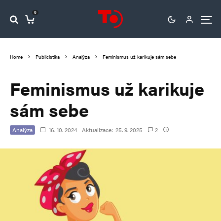
0
Home
Publicistika
Analýza
Feminismus už karikuje sám sebe
Feminismus už karikuje
sám sebe
Analýza
16. 10. 2024
Aktualizace:
25. 9. 2025
2