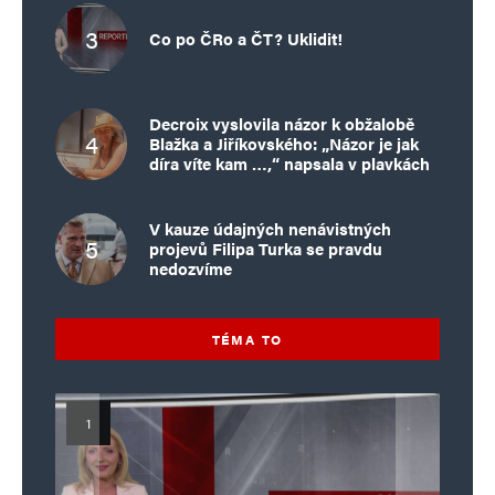
Co po ČRo a ČT? Uklidit!
Decroix vyslovila názor k obžalobě
Blažka a Jiříkovského: „Názor je jak
díra víte kam …,“ napsala v plavkách
V kauze údajných nenávistných
projevů Filipa Turka se pravdu
nedozvíme
TÉMA TO