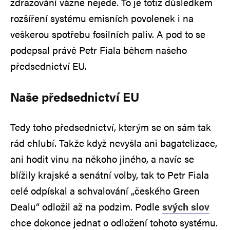
zdražování vážně nejede. To je totiž důsledkem
rozšíření systému emisních povolenek i na
veškerou spotřebu fosilních paliv. A pod to se
podepsal právě Petr Fiala během našeho
předsednictví EU.
Naše předsednictví EU
Tedy toho předsednictví, kterým se on sám tak
rád chlubí. Takže když nevyšla ani bagatelizace,
ani hodit vinu na někoho jiného, a navíc se
blížily krajské a senátní volby, tak to Petr Fiala
celé odpískal a schvalování „českého Green
Dealu“ odložil až na podzim. Podle
svých slov
chce dokonce jednat o odložení tohoto systému.