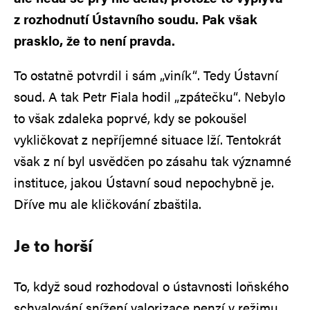
z rozhodnutí Ústavního soudu. Pak však
prasklo, že to není pravda.
To ostatně potvrdil i sám „viník“. Tedy Ústavní
soud. A tak Petr Fiala hodil „zpátečku“. Nebylo
to však zdaleka poprvé, kdy se pokoušel
vykličkovat z nepříjemné situace lží. Tentokrát
však z ní byl usvědčen po zásahu tak významné
instituce, jakou Ústavní soud nepochybně je.
Dříve mu ale kličkování zbaštila.
Je to horší
To, když soud rozhodoval o ústavnosti loňského
schvalování snížení valorizace penzí v režimu