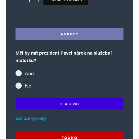
Deník TO – verze bez reklam množství
Alternative:
ANKETY
Měl by mít prezident Pavel nárok na služební
motorku?
Ano
Ne
HLASOVAT
Zobrazit výsledky
TÓČKO