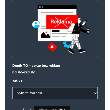
Deník TO – verze bez reklam
Rozpětí cen: 60 Kč až 720 Kč
60
Kč
–
720
Kč
DÉLKA
PŘIDAT DO KOŠÍKU