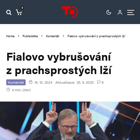
0
Home
Publicistika
Komentář
Fialovo vybrušování z prachsprostých lží
Fialovo vybrušování
z prachsprostých lží
Komentář
16. 10. 2024
Aktualizace:
25. 9. 2025
8
4 min. čtení