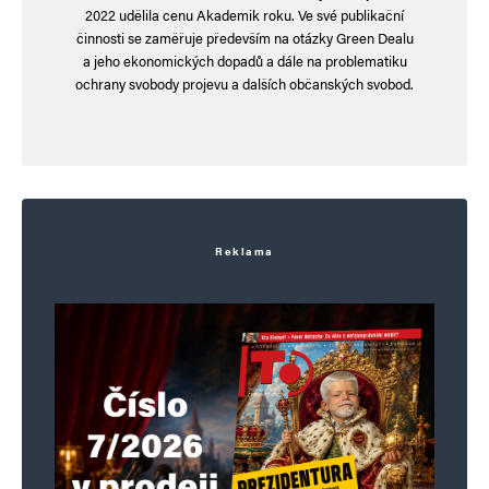
2022 udělila cenu Akademik roku. Ve své publikační
činnosti se zaměřuje především na otázky Green Dealu
Informujte mě o nových příspěvcích e-mailem.
a jeho ekonomických dopadů a dále na problematiku
Alternative:
ochrany svobody projevu a dalších občanských svobod.
Reklama