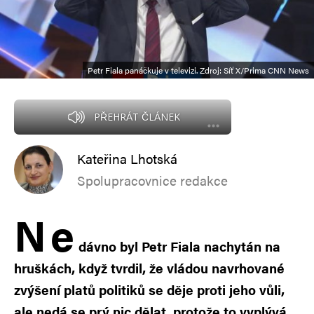
Petr Fiala panáčkuje v televizi. Zdroj: Síť X/Prima CNN News
PŘEHRÁT ČLÁNEK
Kateřina Lhotská
Spolupracovnice redakce
N
e
dávno byl Petr Fiala nachytán na
hruškách, když tvrdil, že vládou navrhované
zvýšení platů politiků se děje proti jeho vůli,
ale nedá se prý nic dělat, protože to vyplývá