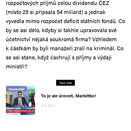
rozpočtových příjmů celou dividendu ČEZ
(místo 25 si připsala 54 miliard) a jednak
vyvedla mimo rozpočet deficit státních fondů. Co
by se asi dělo, kdyby si takhle upravovala své
účetnictví nějaká soukromá firma? Vzhledem
k částkám by byli manažeři zralí na kriminál. Co
se asi stane, když čachrují s příjmy a výdaji
ministři?
Také čtěte
Komentář
To je ale úroveň, Markétko!
2. 8. 2024