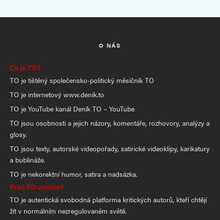
O NÁS
Co je TO?
TO je tištěný společensko-politický měsíčník TO
TO je internetový www.denik.to
TO je YouTube kanál Deník TO – YouTube
TO jsou osobnosti a jejich názory, komentáře, rozhovory, analýzy a
glosy.
TO jsou texty, autorské videopořady, satirické videoklipy, karikatury
a bublináže.
TO je nekorektní humor, satira a nadsázka.
Proč TO vzniklo?
TO je autentická svobodná platforma kritických autorů, kteří chtějí
žít v normálním nezregulovaném světě.