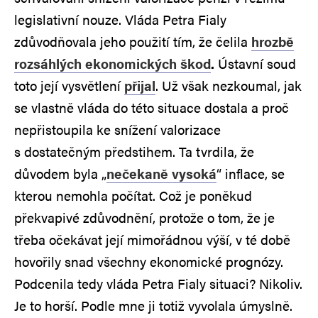
legislativní nouze. Vláda Petra Fialy
zdůvodňovala jeho použití tím, že čelila
hrozbě
rozsáhlých ekonomických škod
.
Ústavní soud
toto její vysvětlení
přijal
. Už však nezkoumal, jak
se vlastně vláda do této situace dostala a proč
nepřistoupila ke snížení valorizace
s dostatečným předstihem. Ta tvrdila, že
důvodem byla „
nečekaně vysoká
“ inflace, se
kterou nemohla počítat. Což je poněkud
překvapivé zdůvodnění, protože o tom, že je
třeba očekávat její mimořádnou výší, v té době
hovořily snad všechny ekonomické prognózy.
Podcenila tedy vláda Petra Fialy situaci? Nikoliv.
Je to horší. Podle mne ji totiž vyvolala úmyslně.