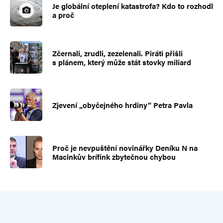
Je globální oteplení katastrofa? Kdo to rozhodl
a proč
Zčernali, zrudli, zezelenali. Piráti přišli
s plánem, který může stát stovky miliard
Zjevení „obyčejného hrdiny“ Petra Pavla
Proč je nevpuštění novinářky Deníku N na
Macinkův brífink zbytečnou chybou