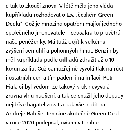
a tak to zkouší znova. V létě měla jeho vláda
kupříkladu rozhodovat o tzv. „českém Green
Dealu“. Což je množina opatření mající jednoho
společného jmenovatele – secsakra to provětrá
naše peněženky. Má totiž dojít k velkému
zvýšení cen uhlí a pohonných hmot. Benzin by
měl kupříkladu podle
odhadů
zdražit až o 10
korun za litr. Což samozřejmě vyvolá tlak na růst
i ostatních cen a tím pádem i na inflaci. Petr
Fiala si byl vědom, že takový krok nevyvolá
zrovna vlnu nadšení, a tak se snažil jeho dopady
nejdříve bagatelizovat a pak vše hodit na
Andreje Babiše. Ten sice skutečně Green Deal
v roce 2020 podepsal, ovšem v tomhle