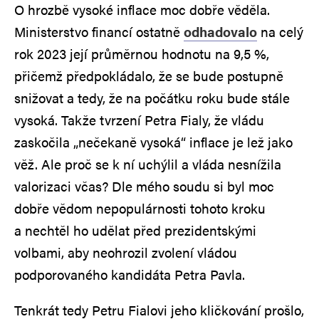
O hrozbě vysoké inflace moc dobře věděla.
Ministerstvo financí ostatně
odhadovalo
na celý
rok 2023 její průměrnou hodnotu na 9,5 %,
přičemž předpokládalo, že se bude postupně
snižovat a tedy, že na počátku roku bude stále
vysoká. Takže tvrzení Petra Fialy, že vládu
zaskočila „nečekaně vysoká“ inflace je lež jako
věž. Ale proč se k ní uchýlil a vláda nesnížila
valorizaci včas? Dle mého soudu si byl moc
dobře vědom nepopulárnosti tohoto kroku
a nechtěl ho udělat před prezidentskými
volbami, aby neohrozil zvolení vládou
podporovaného kandidáta Petra Pavla.
Tenkrát tedy Petru Fialovi jeho kličkování prošlo,