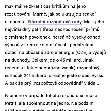
maximálně zkrátit čas kritikům na jeho
rozcupování. Marně, jak se ukazuje z reakcí
ekonomů i
Národní rozpočtová rady
. Mezi jeho
největší díry patří třeba nadhodnocení příjmů
z emisních povolenek, nereálně vysoký odhad
výnosů z firem se státní účastí, podstřelení
dotací na občasné zdroje energie (OZE) a výdajů
na důchody. Celkem jde o 45 miliard. Jinak
řečeno už takto nehorázně vysoký rozpočtový
schodek 241 miliard je reálně ještě o dost vyšší.
A pak že prý „rozpočtově odpovědná“ vláda…
Nicméně v případě tohoto rozpočtu se může
Petr Fiala spolehnout na jedno. Na podzim
příštího roku dojde ke střídání osazenstva