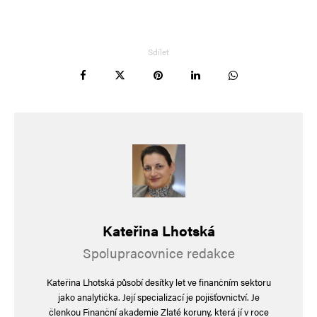
Sdílet
Jméno
*
E-mail
*
Webová stránka
Kateřina Lhotská
Spolupracovnice redakce
Uložit do prohlížeče jméno, e-mail a webovou stránku pro budoucí
komentáře.
Kateřina Lhotská působí desítky let ve finančním sektoru
jako analytička. Její specializací je pojišťovnictví. Je
Informujte mě o nových komentářích e-mailem.
členkou Finanční akademie Zlaté koruny, která jí v roce