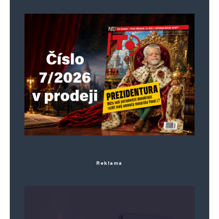
neziskovek s ní spojených. Pak uzavření
přístavů pro lodě podezřelé, že migranty loví
a dopravují do Evropy. No a nemělo by se
zapomenout na očištění evropského soudu pro
lidská práva od aktivistických soudců, kteří mají
na svědomí rozhodnutí, že se vylovení uprchlíci
nesmějí vracet odkud vypluli. A možná by pak
pašeráci přestali být problém, protože by je
nebylo z čeho platit.
Reklama
Vladka
Odpovědět
10. 11. 2024 (9:09)
Hezky a přesně napsáno! A vtipně, smála jsem