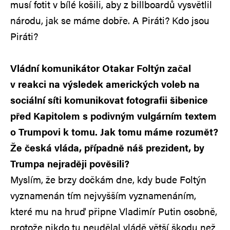
musí fotit v bílé košili, aby z billboardů vysvětlil
národu, jak se máme dobře. A Piráti? Kdo jsou
Piráti?
Vládní komunikátor Otakar Foltýn začal
v reakci na výsledek amerických voleb na
sociální síti komunikovat fotografii šibenice
před Kapitolem s podivným vulgárním textem
o Trumpovi k tomu. Jak tomu máme rozumět?
Že česká vláda, případně náš prezident, by
Trumpa nejraději pověsili?
Myslím, že brzy dočkám dne, kdy bude Foltýn
vyznamenán tím nejvyšším vyznamenáním,
které mu na hruď připne Vladimír Putin osobně,
protože nikdo tu neudělal vládě větší škodu než