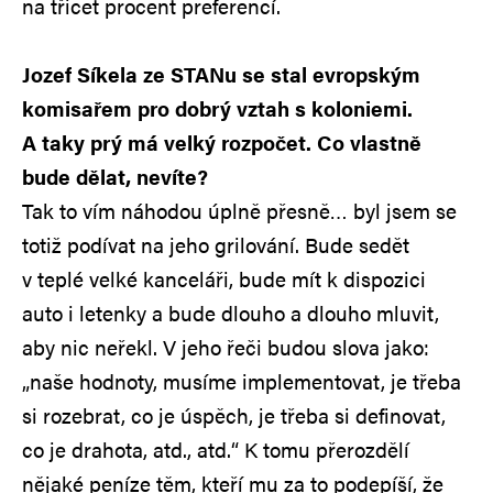
na třicet procent preferencí.
Jozef Síkela ze STANu se stal evropským
komisařem pro dobrý vztah s koloniemi.
A taky prý má velký rozpočet. Co vlastně
bude dělat, nevíte?
Tak to vím náhodou úplně přesně… byl jsem se
totiž podívat na jeho grilování. Bude sedět
v teplé velké kanceláři, bude mít k dispozici
auto i letenky a bude dlouho a dlouho mluvit,
aby nic neřekl. V jeho řeči budou slova jako:
„naše hodnoty, musíme implementovat, je třeba
si rozebrat, co je úspěch, je třeba si definovat,
co je drahota, atd., atd.“ K tomu přerozdělí
nějaké peníze těm, kteří mu za to podepíší, že