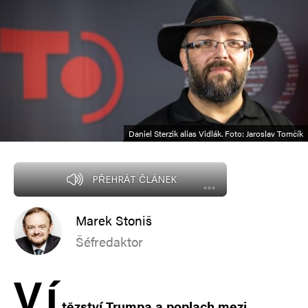
Daniel Sterzik alias Vidlák. Foto: Jaroslav Tomčík
PŘEHRÁT ČLÁNEK
Marek Stoniš
Šéfredaktor
V
í
tězství Trumpa a poplach mezi