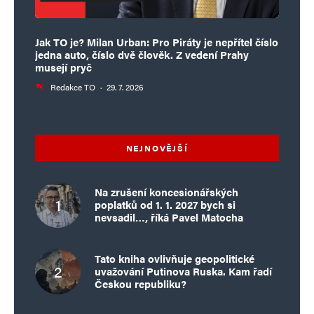
Jak TO je? Milan Urban: Pro Piráty je nepřítel číslo
jedna auto, číslo dvě člověk. Z vedení Prahy
musejí pryč
Redakce TO
·
29. 7. 2026
NEJNOVĚJŠÍ
Na zrušení koncesionářských
poplatků od 1. 1. 2027 bych si
nevsadil…, říká Pavel Matocha
Tato kniha ovlivňuje geopolitické
uvažování Putinova Ruska. Kam řadí
Českou republiku?