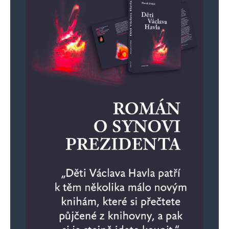
se nahlas!😆 Ještěže my “far-right” máme smysl
pro humor. V tom je naše síla! Kromě zdravého
rozumu samozřejmě.
Květa
Odpovědět
10. 11. 2024 (11:34)
Jsem zvědavá, jestli a kde začne posun
v evropské politice, když jim Kamala nevyhrála.
Napsat komentář
Vaše e-mailová adresa nebude zveřejněna.
Vyžadované informace jsou
označeny
*