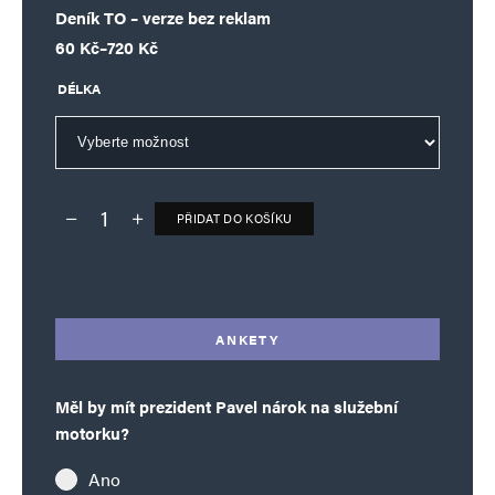
Deník TO – verze bez reklam
Rozpětí cen: 60 Kč až 720 Kč
60
Kč
–
720
Kč
Informujte mě o nových komentářích e-mailem.
DÉLKA
Informujte mě o nových příspěvcích e-mailem.
Alternative:
PŘIDAT DO KOŠÍKU
Deník TO – verze bez reklam množství
Alternative:
ANKETY
Měl by mít prezident Pavel nárok na služební
motorku?
Ano