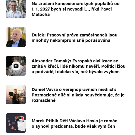
Na zrušení koncesionářských poplatků od
1. 1. 2027 bych si nevsadil…, říká Pavel
Matocha
Dufek: Pracovní práva zaměstnanců jsou
mnohdy nekompromisně porušována
Alexander Tomský: Evropská civilizace se
zmítá v křeči, lidé nikomu nevěří. Politici lžou
a podvádějí daleko víc, než bývalo zvykem
Daniel Vávra o veřejnoprávních médiích:
Rozmazlené dítě si nikdy neuvědomuje, že je
rozmazlené
Marek Přibil: Děti Václava Havla je román
o synovi prezidenta, bude však vymlčen