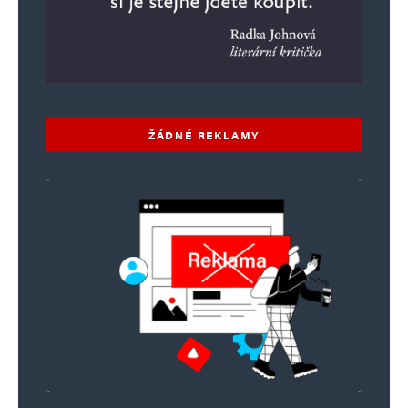
Komentář
*
ŽÁDNÉ REKLAMY
Jméno
*
E-mail
*
Webová stránka
Uložit do prohlížeče jméno, e-mail a webovou stránku pro budoucí
komentáře.