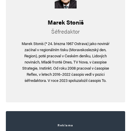
za litr.***
Marek Stoniš
Šéfredaktor
hloubal
Odpovědět
9. 11. 2024 (15:55)
Marek Stoniš (* 24. března 1967 Ostrava) jako novinář
začínal v regionálním tisku (Moravskoslezský den,
https://www.youtube.com/watch?
Region), poté pracoval v Českém deníku, Lidových
novinách, Mladé frontě Dnes, TV Nova, v časopise
v=8vRR3I6a9AQ
Strategie, Instinkt. Od roku 2008 pracoval v časopise
Reflex, v letech 2016–2022 časopis vedl v pozici
šéfredaktora. V roce 2023 spoluzaložil časopis To.
Martin Novák
Odpovědět
9. 11. 2024 (19:22)
Myslím, že co se nelegální migrace týká, mělo
by bít prvním krokem zastavení financování
Reklama