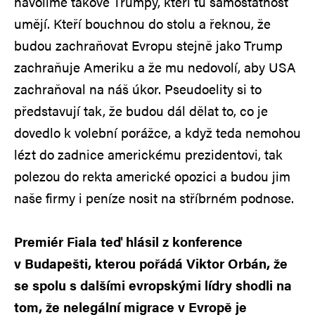
navolíme takové Trumpy, kteří tu samostatnost
umějí. Kteří bouchnou do stolu a řeknou, že
budou zachraňovat Evropu stejně jako Trump
zachraňuje Ameriku a že mu nedovolí, aby USA
zachraňoval na náš úkor. Pseudoelity si to
představují tak, že budou dál dělat to, co je
dovedlo k volební porážce, a když teda nemohou
lézt do zadnice americkému prezidentovi, tak
polezou do rekta americké opozici a budou jim
naše firmy i peníze nosit na stříbrném podnose.
Premiér Fiala teď hlásil z konference
v Budapešti, kterou pořádá Viktor Orbán, že
se spolu s dalšími evropskými lídry shodli na
tom, že nelegální migrace v Evropě je