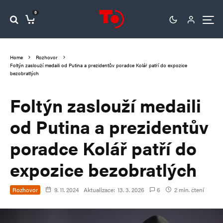
0
Home
Rozhovor
Foltýn zaslouží medaili od Putina a prezidentův poradce Kolář patří do expozice
bezobratlých
Foltýn zaslouží medaili
od Putina a prezidentův
poradce Kolář patří do
expozice bezobratlých
Rozhovor
9. 11. 2024
Aktualizace:
13. 3. 2026
6
2 min. čtení