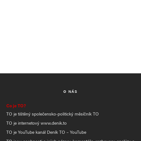
O NÁS
Co je TO?
TO je tištěný společensko-politický měsíčník TO
TO je internetový www.denik.to
TO je YouTube kanál Deník TO – YouTube