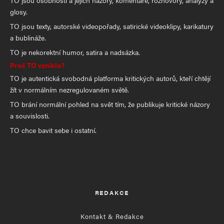
TO jsou osobnosti a jejich názory, komentáře, rozhovory, analýzy a
glosy.
TO jsou texty, autorské videopořady, satirické videoklipy, karikatury
a bublináže.
TO je nekorektní humor, satira a nadsázka.
Proč TO vzniklo?
TO je autentická svobodná platforma kritických autorů, kteří chtějí
žít v normálním nezregulovaném světě.
TO brání normální pohled na svět tím, že publikuje kritické názory
a souvislosti.
TO chce bavit sebe i ostatní.
REDAKCE
Kontakt & Redakce