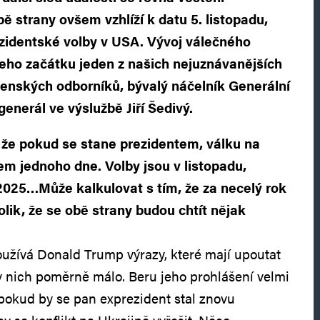
bě strany ovšem vzhlíží k datu 5. listopadu,
zidentské volby v USA. Vývoj válečného
 jeho začátku jeden z našich nejuznávanějších
enských odborníků, bývalý náčelník Generální
enerál ve výslužbě Jiří Šedivý.
 že pokud se stane prezidentem, válku na
em jednoho dne. Volby jsou v listopadu,
2025…Může kalkulovat s tím, že za necelý rok
lik, že se obě strany budou chtít nějak
užívá Donald Trump výrazy, které mají upoutat
 v nich poměrně málo. Beru jeho prohlášení velmi
 pokud by se pan exprezident stal znovu