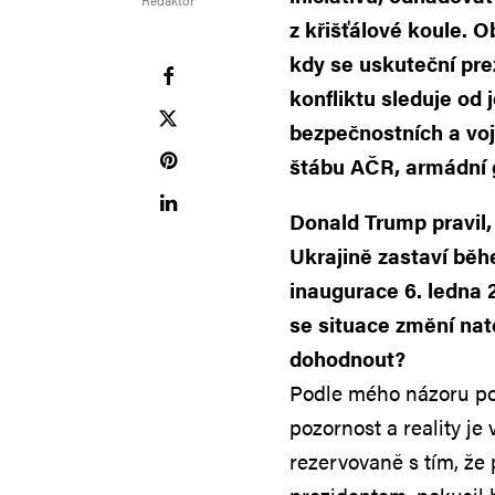
Redaktor
z křišťálové koule. O
kdy se uskuteční pre
konfliktu sleduje od
bezpečnostních a voj
štábu AČR, armádní g
Donald Trump pravil,
Ukrajině zastaví běh
inaugurace 6. ledna 
se situace změní nato
dohodnout?
Podle mého názoru po
pozornost a reality je
rezervovaně s tím, že