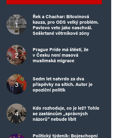
Řek a Chachar: Bitcoinová
kauza, pro ODS velký problém.
Pavlovo veto jako naschvál.
Seškrtané větrníkové zóny
Prague Pride má štěstí, že
v Česku není masová
muslimská migrace
Sedm let natvrdo za dva
příspěvky na sítích. Autor je
opoziční politik
Kdo rozhoduje, co je lež? Tohle
se zastáncům „správných
názorů“ nebude líbit
Politický týdeník: Bojeschopní