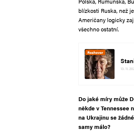
Polska, Rumunska, Bul
blízkosti Ruska, než 
Američany logicky zaj
všechno ostatní.
Rozhovor
Stan
13. 11. 2
Do jaké míry může Do
někde v Tennessee ne
na Ukrajinu se žádné
samy málo?