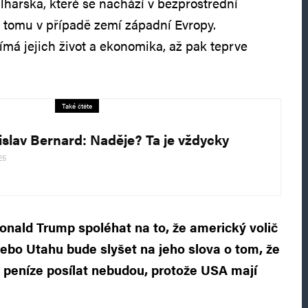
harska, které se nachází v bezprostřední
je tomu v případě zemí západní Evropy.
ímá jejich život a ekonomika, až pak teprve
Také čtěte
islav Bernard: Naděje? Ta je vždycky
025
nald Trump spoléhat na to, že americký volič
bo Utahu bude slyšet na jeho slova o tom, že
 peníze posílat nebudou, protože USA mají