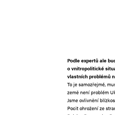
Podle expertů ale bu
o vnitropolitické si
vlastních problémů na
To je samozřejmé, mus
země není problém Ukr
Jsme ovlivnění blízkos
Pocit ohrožení ze str