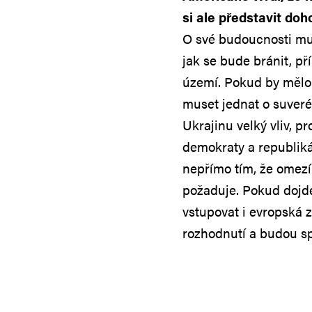
si ale představit do
O své budoucnosti mus
jak se bude bránit, př
území. Pokud by mělo
muset jednat o suveré
Ukrajinu velký vliv, p
demokraty a republik
nepřímo tím, že omezí
požaduje. Pokud dojde
vstupovat i evropská 
rozhodnutí a budou sp