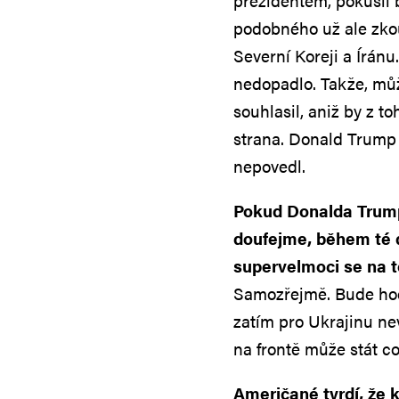
prezidentem, pokusil b
podobného už ale zko
Severní Koreji a Íránu
nedopadlo. Takže, může
souhlasil, aniž by z t
strana. Donald Trump b
nepovedl.
Pokud Donalda Trumpa
doufejme, během té d
supervelmoci se na 
Samozřejmě. Bude hodn
zatím pro Ukrajinu ne
na frontě může stát co
Američané tvrdí, že 