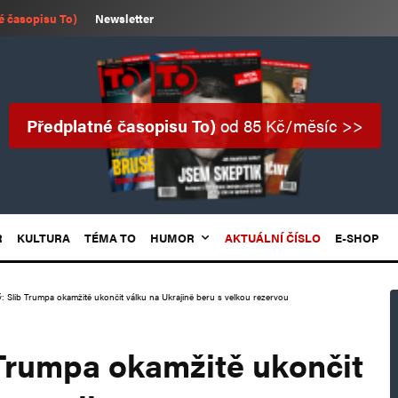
é časopisu To)
Newsletter
Předplatné časopisu To)
od 85 Kč/měsíc >>
R
KULTURA
TÉMA TO
HUMOR
AKTUÁLNÍ ČÍSLO
E-SHOP
ý: Slib Trumpa okamžitě ukončit válku na Ukrajině beru s velkou rezervou
 Trumpa okamžitě ukončit