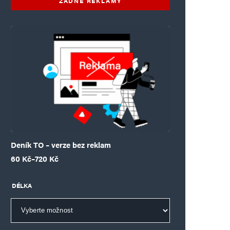
ŽÁDNÉ REKLAMY
Deník TO – verze bez reklam
Rozpětí cen: 60 Kč až 720 Kč
60
Kč
–
720
Kč
DÉLKA