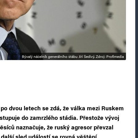
Bývalý náčelník generálního štábu Jiří Šedivý. Zdroj: Profimedia
 po dvou letech se zdá, že válka mezi Ruskem
stupuje do zamrzlého stádia. Přestože vývoj
ěsíců naznačuje, že ruský agresor převzal
 další sled událostí se rovná věštění