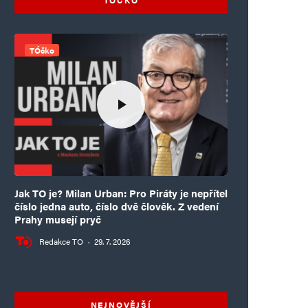
TÓčko
Jak TO je? Milan Urban: Pro Piráty je nepřítel
číslo jedna auto, číslo dvě člověk. Z vedení
Prahy musejí pryč
Redakce TO
·
29. 7. 2026
NEJNOVĚJŠÍ