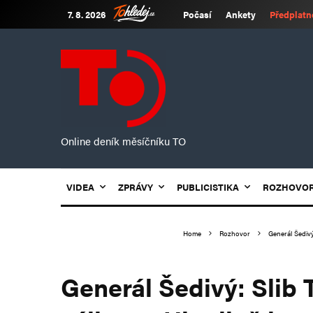
7. 8. 2026
Počasí
Ankety
Předplatn
Online deník měsíčníku TO
VIDEA
ZPRÁVY
PUBLICISTIKA
ROZHOVO
Home
Rozhovor
Generál Šediv
Generál Šedivý: Slib