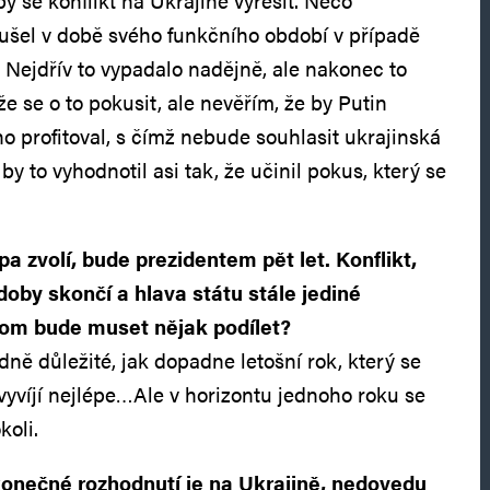
y se konflikt na Ukrajině vyřešit. Něco
ušel v době svého funkčního období v případě
. Nejdřív to vypadalo nadějně, ale nakonec to
 se o to pokusit, ale nevěřím, že by Putin
oho profitoval, s čímž nebude souhlasit ukrajinská
y to vyhodnotil asi tak, že učinil pokus, který se
 zvolí, bude prezidentem pět let. Konflikt,
oby skončí a hlava státu stále jediné
tom bude muset nějak podílet?
ě důležité, jak dopadne letošní rok, který se
vyvíjí nejlépe…Ale v horizontu jednoho roku se
koli.
konečné rozhodnutí je na Ukrajině, nedovedu