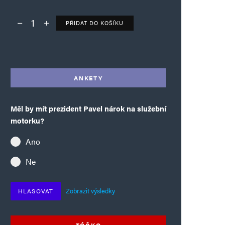
PŘIDAT DO KOŠÍKU
Deník TO – verze bez reklam množství
Alternative:
ANKETY
Měl by mít prezident Pavel nárok na služební
motorku?
Ano
Ne
Zobrazit výsledky
HLASOVAT
TÓČKO