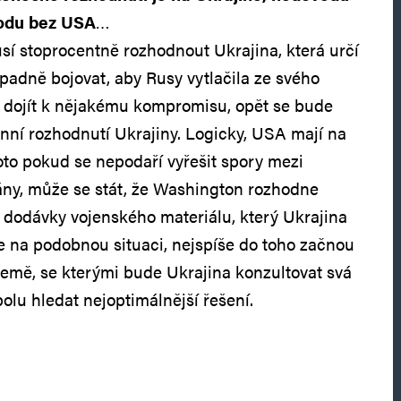
hodu bez USA
…
í stoprocentně rozhodnout Ukrajina, která určí
ípadně bojovat, aby Rusy vytlačila ze svého
 dojít k nějakému kompromisu, opět se bude
nní rozhodnutí Ukrajiny. Logicky, USA mají na
roto pokud se nepodaří vyřešit spory mezi
ány, může se stát, že Washington rozhodne
 dodávky vojenského materiálu, který Ukrajina
 na podobnou situaci, nejspíše do toho začnou
země, se kterými bude Ukrajina konzultovat svá
olu hledat nejoptimálnější řešení.