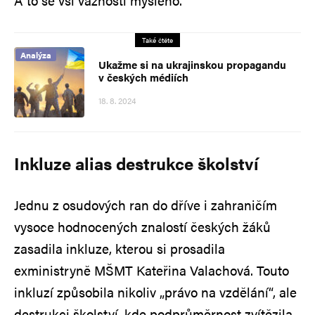
A to se vší vážností myšleno.
Také čtěte
Analýza
Ukažme si na ukrajinskou propagandu
v českých médiích
18. 8. 2024
Inkluze alias destrukce školství
Jednu z osudových ran do dříve i zahraničím
vysoce hodnocených znalostí českých žáků
zasadila inkluze, kterou si prosadila
exministryně MŠMT Kateřina Valachová. Touto
inkluzí způsobila nikoliv „právo na vzdělání“, ale
destrukci školství, kde podprůměrnost zvítězila