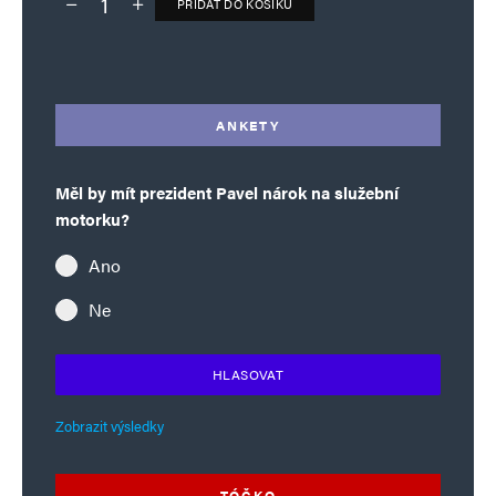
PŘIDAT DO KOŠÍKU
Deník TO – verze bez reklam množství
Alternative:
ANKETY
Měl by mít prezident Pavel nárok na služební
motorku?
Ano
Ne
HLASOVAT
Zobrazit výsledky
TÓČKO