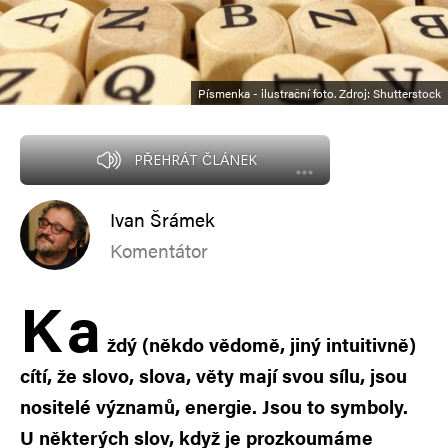
Písmenka - ilustrační foto. Zdroj: Shutterstock
PŘEHRÁT ČLÁNEK
Ivan Šrámek
Komentátor
K
a
ždý (někdo vědomě, jiný intuitivně)
cítí, že slovo, slova, věty mají svou sílu, jsou
nositelé významů, energie. Jsou to symboly.
U některých slov, když je prozkoumáme