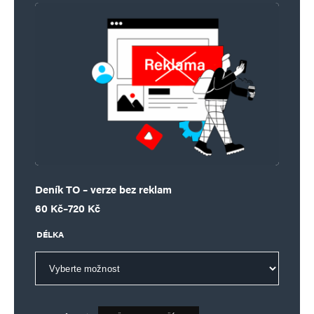
Deník TO – verze bez reklam
Rozpětí cen: 60 Kč až 720 Kč
60
Kč
–
720
Kč
DÉLKA