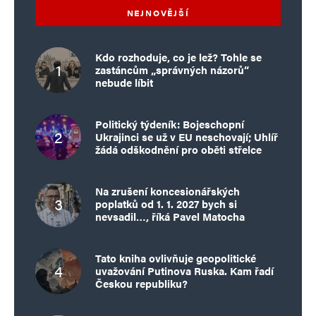
NEJNOVĚJŠÍ
Kdo rozhoduje, co je lež? Tohle se
zastáncům „správných názorů“
nebude líbit
Politický týdeník: Bojeschopní
Ukrajinci se už v EU neschovají; Uhlíř
žádá odškodnění pro oběti střelce
Na zrušení koncesionářských
poplatků od 1. 1. 2027 bych si
nevsadil…, říká Pavel Matocha
Tato kniha ovlivňuje geopolitické
uvažování Putinova Ruska. Kam řadí
Českou republiku?