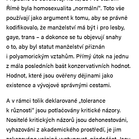
Římě byla homosexualita „normální“. Toto vše
používají jako argument k tomu, aby se právně
kodifikovalo, že manželství má být i pro lesby,
gaye, trans – a dokonce se tu objevují snahy
o to, aby byl statut manželství přiznán
i polyamorickým vztahům. Přímý útok na jednu
z mála posledních bašt konzervativních hodnot.
Hodnot, které jsou ověřeny dějinami jako
existence a vývojově správnými cestami.
A v rámci tolik deklarované „tolerance
k různosti“ jsou potlačovány kritické názory.
Nositelé kritických názorů jsou dehonestováni,
vyhazováni z akademického prostředí, je jim
zakazováno veřejně vystupovat, přednášet. Jsou