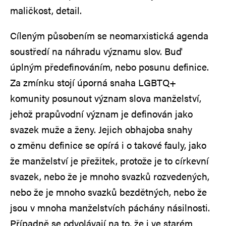
maličkost, detail.
Cíleným působením se neomarxistická agenda
soustředí na náhradu významu slov. Buď
úplným předefinováním, nebo posunu definice.
Za zmínku stojí úporná snaha LGBTQ+
komunity posunout význam slova manželství,
jehož prapůvodní význam je definován jako
svazek muže a ženy. Jejich obhajoba snahy
o změnu definice se opírá i o takové fauly, jako
že manželství je přežitek, protože je to církevní
svazek, nebo že je mnoho svazků rozvedených,
nebo že je mnoho svazků bezdětných, nebo že
jsou v mnoha manželstvích páchány násilnosti.
Případně se odvolávají na to, že i ve starém