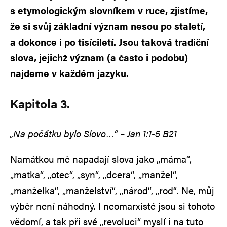
s etymologickým slovníkem v ruce, zjistíme,
že si svůj základní význam nesou po staletí,
a dokonce i po tisíciletí. Jsou taková tradiční
slova, jejichž význam (a často i podobu)
najdeme v každém jazyku.
Kapitola 3.
„Na počátku bylo Slovo…“ – Jan 1:1-5 B21
Namátkou mě napadají slova jako „máma“,
„matka“, „otec“, „syn“, „dcera“, „manžel“,
„manželka“, „manželství“, „národ“, „rod“. Ne, můj
výběr není náhodný. I neomarxisté jsou si tohoto
vědomí, a tak při své „revoluci“ myslí i na tuto