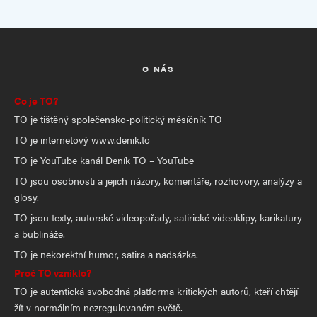
O NÁS
Co je TO?
TO je tištěný společensko-politický měsíčník TO
TO je internetový www.denik.to
TO je YouTube kanál Deník TO – YouTube
TO jsou osobnosti a jejich názory, komentáře, rozhovory, analýzy a
glosy.
TO jsou texty, autorské videopořady, satirické videoklipy, karikatury
a bublináže.
TO je nekorektní humor, satira a nadsázka.
Proč TO vzniklo?
TO je autentická svobodná platforma kritických autorů, kteří chtějí
žít v normálním nezregulovaném světě.