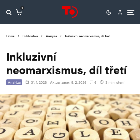
0
Home
Publicistika
Analýza
Inkluzivní neomarxismus, díl třetí
Inkluzivní
neomarxismus, díl třetí
Analýza
31. 1. 2026
Aktualizace:
5. 2. 2026
6
3 min. čtení