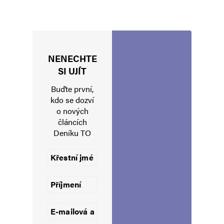
Napsat komentář
Vaše e-mailová adresa nebude zveřejněna.
Vyžadované informace jsou
označeny
*
NENECHTE
Komentář
*
SI UJÍT
Buďte první,
kdo se dozví
o nových
článcích
Deníku TO
Jméno
*