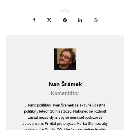
Sdílet
Ivan Šrámek
Komentátor
„Homo politikus“ Ivan Šrámek se aktivně účastnil
politiky v letech 2014 až 2020. Nakonec se rozhodl
zůstat nezávislým, aby se nemusel podřizovat
autocenzuře. Přivítal proto výzvu Marka Stoniše, aby
publikoval v Deníku TO, který reprezentuje Ivanův