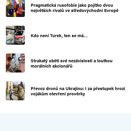
Pragmatická rusofobie jako pojítko dvou
největších rivalů ve středovýchodní Evropě
Kdo není Turek, ten se má…
Strakatý obětí své nezávislosti a loutkou
morálních akcionářů
Převoz dronů na Ukrajinu: I za přestupek hrozí
vojákům otevření prověrky