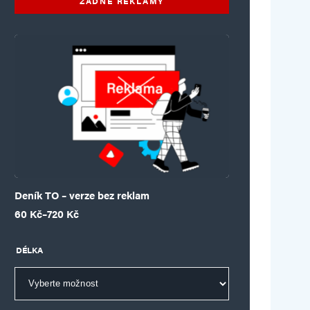
ŽÁDNÉ REKLAMY
Deník TO – verze bez reklam
Rozpětí cen: 60 Kč až 720 Kč
60
Kč
–
720
Kč
DÉLKA