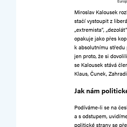
Europ
Miroslav Kalousek rozh
stačí vystoupit z libe
„extremista“, „dezolát“
opakuje jako přes kopír
k absolutnímu středu p
jen proto, že si dovol
se Kalousek stává člen
Klaus, Čunek, Zahradi
Jak nám politické
Podíváme-li se na čes
a s odstupem, uvidíme
politické strany se pře