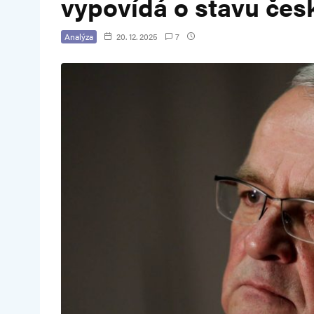
vypovídá o stavu česk
Analýza
20. 12. 2025
7