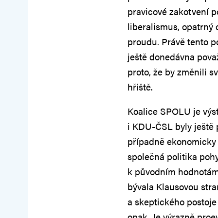
pravicové zakotvení p
liberalismus, opatrný
proudu. Právě tento po
ještě donedávna považo
proto, že by změnili s
hřiště.
Koalice SPOLU je výs
i KDU-ČSL byly ještě 
případně ekonomicky 
společná politika poh
k původním hodnotám, 
bývala Klausovou str
a skeptického postoje 
opak. Je výrazně pro