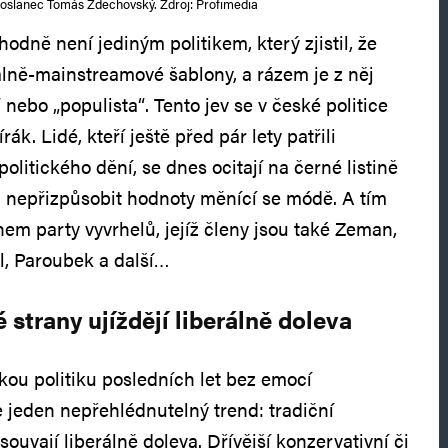
oslanec Tomáš Zdechovský. Zdroj: Profimedia
odně není jediným politikem, který zjistil, že
rálně-mainstreamové šablony, a rázem je z něj
 nebo „populista“. Tento jev se v české politice
ák. Lidé, kteří ještě před pár lety patřili
olitického dění, se dnes ocitají na černé listině
ili nepřizpůsobit hodnoty měnící se módě. A tím
em party vyvrhelů, jejíž členy jsou také Zeman,
l, Paroubek a další…
 strany ujíždějí liberálně doleva
kou politiku posledních let bez emocí
 jeden nepřehlédnutelný trend: tradiční
souvají liberálně doleva. Dřívější konzervativní či