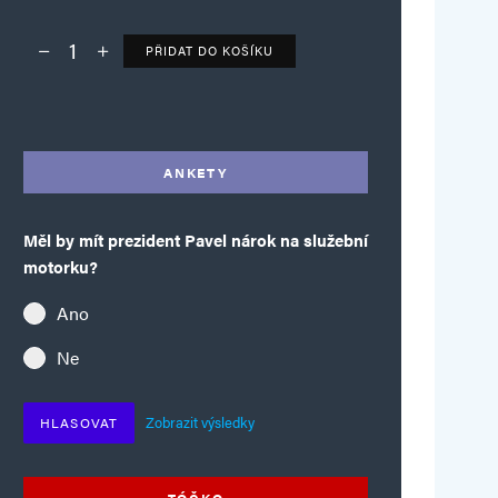
PŘIDAT DO KOŠÍKU
Deník TO – verze bez reklam množství
Alternative:
ANKETY
Měl by mít prezident Pavel nárok na služební
motorku?
Ano
Ne
Zobrazit výsledky
HLASOVAT
TÓČKO