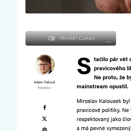
PŘEHRÁT ČLÁNEK
S
tačilo pár vět
pravicového l
Ne proto, že b
Adam Čaloud
mainstream opustil.
Redaktor
Miroslav Kalousek byl
pravicové politiky. Ne
respektovaný jako člo
a má pevně vymezený 