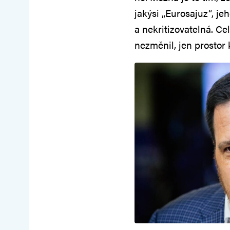
jakýsi „Eurosajuz“, j
a nekritizovatelná. C
nezměnil, jen prostor 