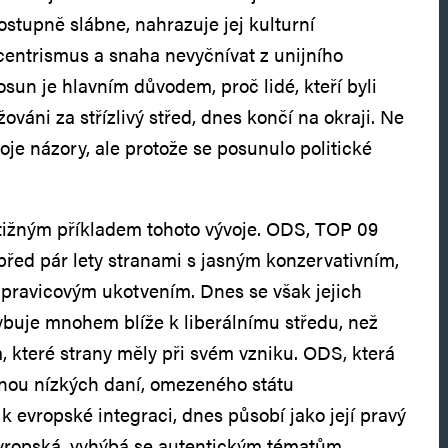
ostupně slábne, nahrazuje jej kulturní
 centrismus a snaha nevyčnívat z unijního
sun je hlavním důvodem, proč lidé, kteří byli
váni za střízlivý střed, dnes končí na okraji. Ne
voje názory, ale protože se posunulo politické
tižným příkladem tohoto vývoje. ODS, TOP 09
před pár lety stranami s jasným konzervativním,
pravicovým ukotvením. Dnes se však jejich
ybuje mnohem blíže k liberálnímu středu, než
které strany měly při svém vzniku. ODS, která
anou nízkých daní, omezeného státu
k evropské integraci, dnes působí jako její pravý
evropská, vyhýbá se autentickým tématům