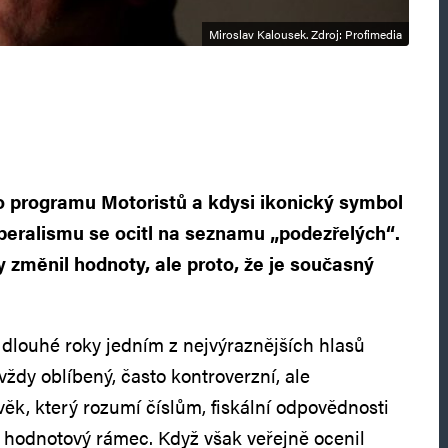
Miroslav Kalousek. Zdroj: Profimedia
 o programu Motoristů a kdysi ikonický symbol
iberalismu se ocitl na seznamu „podezřelých“.
y změnil hodnoty, ale proto, že je současný
 dlouhé roky jedním z nejvýraznějších hlasů
 vždy oblíbený, často kontroverzní, ale
věk, který rozumí číslům, fiskální odpovědnosti
hodnotový rámec. Když však veřejně ocenil