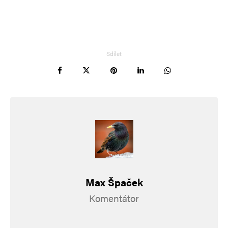
Informujte mě o nových příspěvcích e-mailem.
Alternative:
Sdílet
Max Špaček
Komentátor