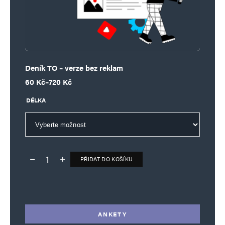
Deník TO – verze bez reklam
Rozpětí cen: 60 Kč až 720 Kč
60
Kč
–
720
Kč
DÉLKA
PŘIDAT DO KOŠÍKU
Deník TO – verze bez reklam množství
Alternative:
ANKETY