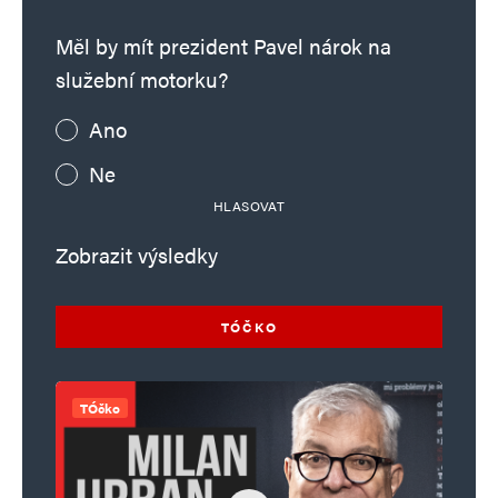
Měl by mít prezident Pavel nárok na
služební motorku?
Ano
Ne
HLASOVAT
Zobrazit výsledky
TÓČKO
TÓčko