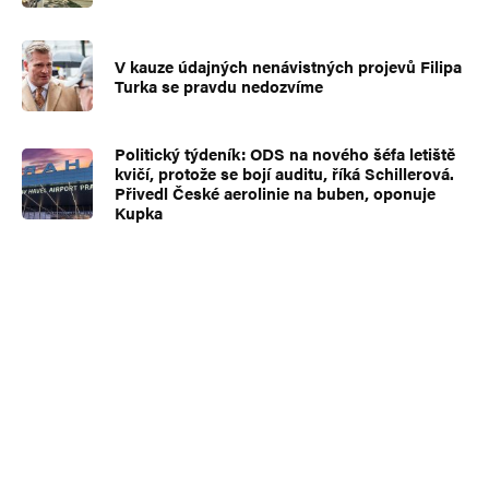
V kauze údajných nenávistných projevů Filipa
Turka se pravdu nedozvíme
Politický týdeník: ODS na nového šéfa letiště
kvičí, protože se bojí auditu, říká Schillerová.
Přivedl České aerolinie na buben, oponuje
Kupka