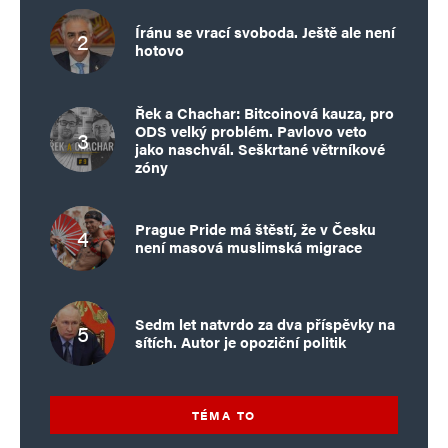
Íránu se vrací svoboda. Ještě ale není
hotovo
Řek a Chachar: Bitcoinová kauza, pro
ODS velký problém. Pavlovo veto
jako naschvál. Seškrtané větrníkové
zóny
Prague Pride má štěstí, že v Česku
není masová muslimská migrace
Sedm let natvrdo za dva příspěvky na
sítích. Autor je opoziční politik
TÉMA TO