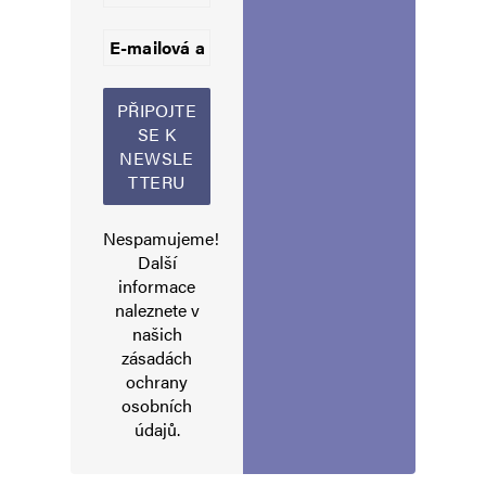
Jméno
*
Nespamujeme!
Další
informace
E-mail
*
Webová stránka
naleznete v
našich
zásadách
ochrany
Uložit do prohlížeče jméno, e-mail a webovou stránku pro budoucí
osobních
komentáře.
údajů
.
Informujte mě o nových komentářích e-mailem.