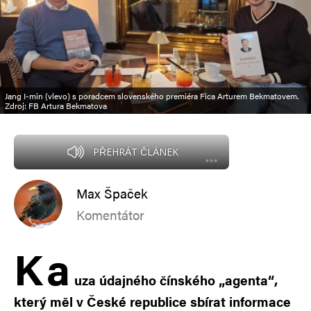
Jang I-min (vlevo) s poradcem slovenského premiéra Fica Arturem Bekmatovem.
Zdroj: FB Artura Bekmatova
PŘEHRÁT ČLÁNEK
Max Špaček
Komentátor
K
a
uza údajného čínského „agenta“,
který měl v České republice sbírat informace