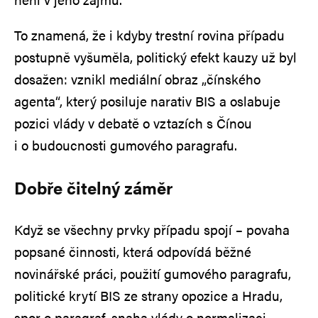
To znamená, že i kdyby trestní rovina případu
postupně vyšuměla, politický efekt kauzy už byl
dosažen: vznikl mediální obraz „čínského
agenta“, který posiluje narativ BIS a oslabuje
pozici vlády v debatě o vztazích s Čínou
i o budoucnosti gumového paragrafu.
Dobře čitelný záměr
Když se všechny prvky případu spojí – povaha
popsané činnosti, která odpovídá běžné
novinářské práci, použití gumového paragrafu,
politické krytí BIS ze strany opozice a Hradu,
spor o paragraf, snaha vlády o normalizaci