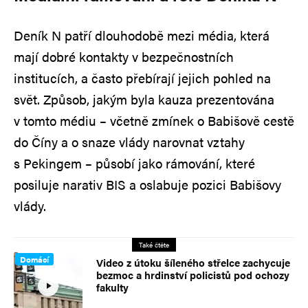
Deník N patří dlouhodobě mezi média, která
mají dobré kontakty v bezpečnostních
institucích, a často přebírají jejich pohled na
svět. Způsob, jakým byla kauza prezentována
v tomto médiu – včetně zmínek o Babišově cestě
do Číny a o snaze vlády narovnat vztahy
s Pekingem – působí jako rámování, které
posiluje narativ BIS a oslabuje pozici Babišovy
vlády.
Také čtěte
Domácí
Video z útoku šíleného střelce zachycuje
bezmoc a hrdinství policistů pod ochozy
fakulty