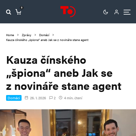
0
Home
Zprávy
Domácí
Kauza čínského „špiona“ aneb Jak se z novináře stane agent
Kauza čínského
„špiona“ aneb Jak se
z novináře stane agent
Domácí
26. 1. 2026
2
4 min. čtení