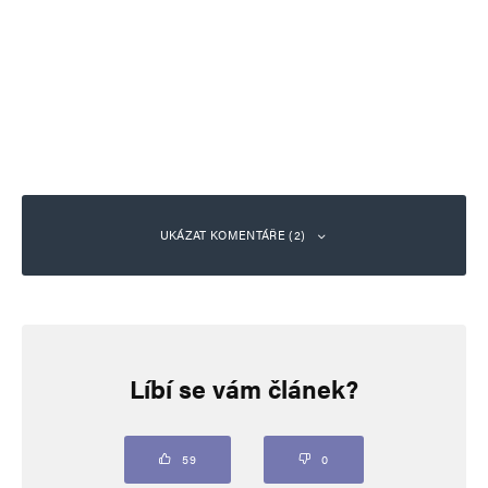
UKÁZAT KOMENTÁŘE (2)
hloubal
Odpovědět
27. 1. 2026 (0:13)
Líbí se vám článek?
https://www.youtube.com/watch?
v=jZou1y2sV8E
59
0