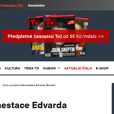
é časopisu To)
Newsletter
Předplatné časopisu To)
od 85 Kč/měsíc >>
R
KULTURA
TÉMA TO
HUMOR
AKTUÁLNÍ ČÍSLO
E-SHOP
Komu prospívá dehonestace Edvarda Beneše?
estace Edvarda