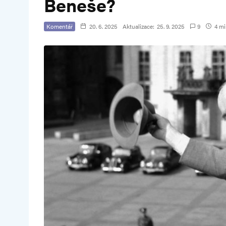
Beneše?
Komentář
20. 6. 2025
Aktualizace:
25. 9. 2025
9
4 mi