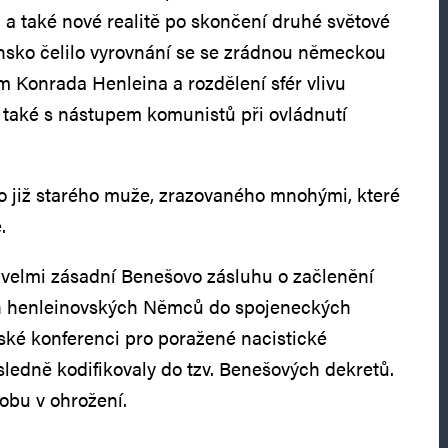
 a také nové realitě po skončení druhé světové
nsko čelilo vyrovnání se se zrádnou německou
 Konrada Henleina a rozdělení sfér vlivu
 také s nástupem komunistů při ovládnutí
o již starého muže, zrazovaného mnohými, které
.
 velmi zásadní Benešovo zásluhu o začlenění
h henleinovských Němců do spojeneckých
ké konferenci pro poražené nacistické
ledně kodifikovaly do tzv. Benešových dekretů.
dobu v ohrožení.