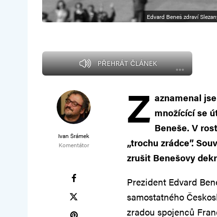
Edvard Beneš zdraví Slezany
PŘEHRÁT ČLÁNEK
Z
aznamenal jse
množícící se 
Beneše. V rost
Ivan Šrámek
„trochu zrádce”. So
Komentátor
zrušit Benešovy dek
Prezident Edvard Bene
samostatného Českoslo
zradou spojenců Franc