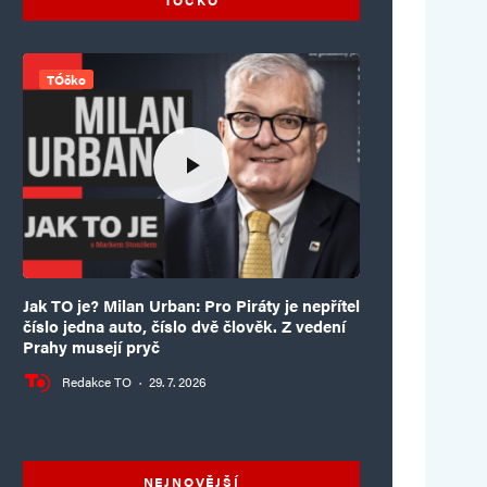
TÓčko
Jak TO je? Milan Urban: Pro Piráty je nepřítel
číslo jedna auto, číslo dvě člověk. Z vedení
Prahy musejí pryč
Redakce TO
·
29. 7. 2026
NEJNOVĚJŠÍ