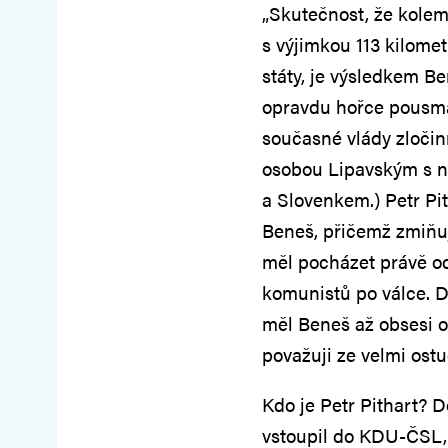
„Skutečnost, že kole
s výjimkou 113 kilom
státy, je výsledkem Be
opravdu hořce pousmál
současné vlády zloč
osobou Lipavským s n
a Slovenkem.) Petr Pi
Beneš, přičemž zmiňu
měl pocházet právě od
komunistů po válce. D
měl Beneš až obsesi o
považuji ze velmi ostu
Kdo je Petr Pithart? 
vstoupil do KDU-ČSL,