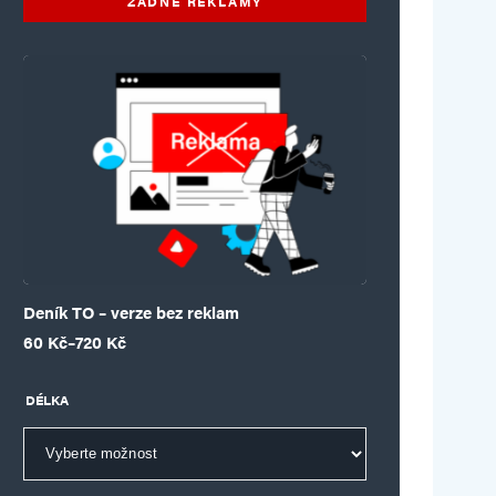
ŽÁDNÉ REKLAMY
Deník TO – verze bez reklam
Rozpětí cen: 60 Kč až 720 Kč
60
Kč
–
720
Kč
DÉLKA