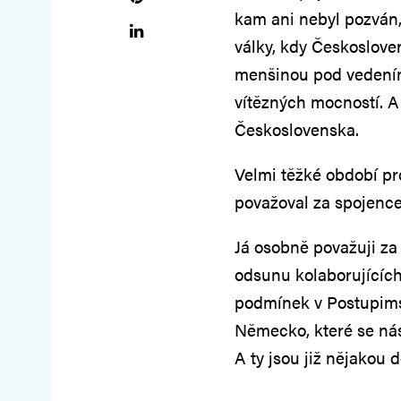
kam ani nebyl pozván,
války, kdy Českoslove
menšinou pod vedením
vítězných mocností. A
Československa.
Velmi těžké období pr
považoval za spojence
Já osobně považuji za
odsunu kolaborujícíc
podmínek v Postupims
Německo, které se nás
A ty jsou již nějakou 