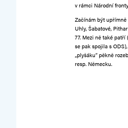
v rámci Národní fronty
Začínám být upřímně 
Uhly, Šabatové, Pithar
77. Mezi ně také patří
se pak spojila s ODS),
„plyšáku” pěkně rozebr
resp. Německu.