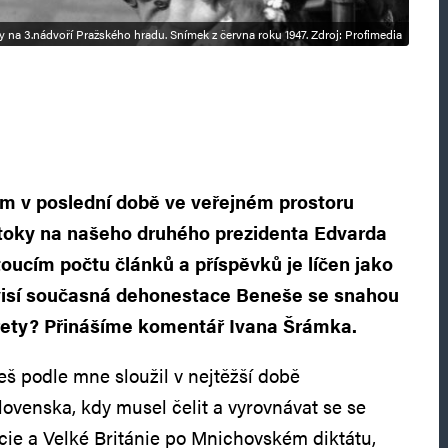
 na 3.nádvoří Pražského hradu. Snímek z června roku 1947. Zdroj: Profimedia
m v poslední době ve veřejném prostoru
útoky na našeho druhého prezidenta Edvarda
oucím počtu článků a příspěvků je líčen jako
uvisí současná dehonestace Beneše se snahou
rety? Přinášíme komentář Ivana Šrámka.
š podle mne sloužil v nejtěžší době
venska, kdy musel čelit a vyrovnávat se se
ie a Velké Británie po Mnichovském diktátu,