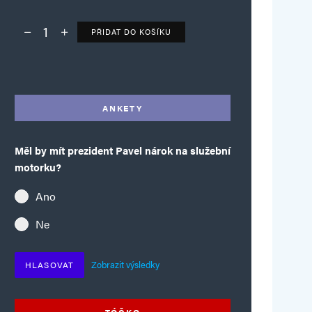
PŘIDAT DO KOŠÍKU
Deník TO – verze bez reklam množství
Alternative:
ANKETY
Měl by mít prezident Pavel nárok na služební
motorku?
Ano
Ne
Zobrazit výsledky
HLASOVAT
TÓČKO