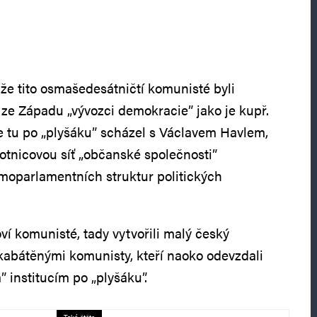
 že tito osmašedesátničtí komunisté byli
ze Západu „vývozci demokracie” jako je kupř.
e tu po „plyšáku” scházel s Václavem Havlem,
botnicovou síť „občanské společnosti”
oparlamentních struktur politických
oví komunisté, tady vytvořili malý český
kabátěnými komunisty, kteří naoko odevzdali
 institucím po „plyšáku”.