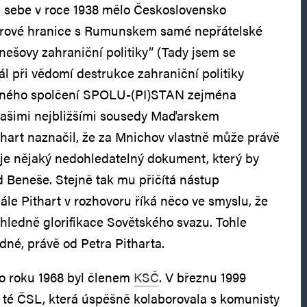
m sebe v roce 1938 mělo Československo
etrové hranice s Rumunskem samé nepřátelské
nešovy zahraniční politiky” (Tady jsem se
 při vědomí destrukce zahraniční politiky
inného spolčení SPOLU-(PI)STAN zejména
ašimi nejbližšími sousedy Maďarskem
thart naznačil, že za Mnichov vlastně může právě
je nějaký nedohledatelný dokument, který by
 Beneše. Stejně tak mu přičítá nástup
ále Pithart v rozhovoru říká něco ve smyslu, že
hledně glorifikace Sovětského svazu. Tohle
dné, právě od Petra Pitharta.
Do roku 1968 byl členem
KSČ
. V březnu 1999
 té ČSL, která úspěšně kolaborovala s komunisty