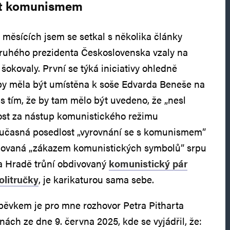
st komunismem
 měsících jsem se setkal s několika články
 druhého prezidenta Československa vzaly na
šokovaly. První se týká iniciativy ohledně
 by měla být umístěna k soše Edvarda Beneše na
 tím, že by tam mělo být uvedeno, že „nesl
ost za nástup komunistického režimu
oučasná posedlost „vyrovnání se s komunismem”
zovaná „zákazem komunistických symbolů” srpu
a Hradě trůní obdivovaný
komunistický pár
olitručky
, je karikaturou sama sebe.
pěvkem je pro mne rozhovor Petra Pitharta
ách ze dne 9. června 2025, kde se vyjádřil, že: