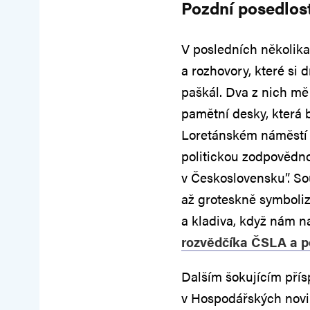
Pozdní posedlo
V posledních několika
a rozhovory, které si
paškál. Dva z nich mě 
pamětní desky, která
Loretánském náměstí s
politickou zodpovědn
v Československu”. S
až groteskně symboli
a kladiva, když nám n
rozvědčíka ČSLA a p
Dalším šokujícím přís
v Hospodářských novin