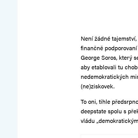
Není žádné tajemství,
finančně podporovaní 
George Soros, který s
aby etablovali tu cho
nedemokratických mim
(ne)ziskovek.
To oni, tihle předsrpn
deepstate spolu s pře
vládu „demokratickým”