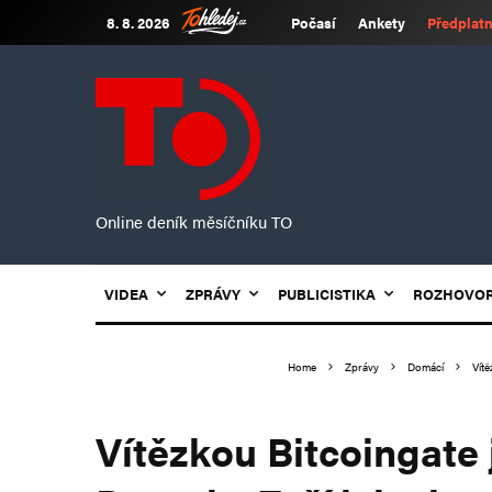
8. 8. 2026
Počasí
Ankety
Předplatn
Online deník měsíčníku TO
VIDEA
ZPRÁVY
PUBLICISTIKA
ROZHOVO
Home
Zprávy
Domácí
Vítě
Vítězkou Bitcoingate 