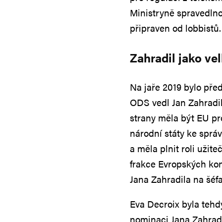
Ministryně spravedlno
připraven od lobbistů
Zahradil jako ve
Na jaře 2019 bylo př
ODS vedl Jan Zahradil
strany měla být EU pro
národní státy ke sprá
a měla plnit roli užit
frakce Evropských kon
Jana Zahradila na šéf
Eva Decroix byla teh
nominaci Jana Zahradi