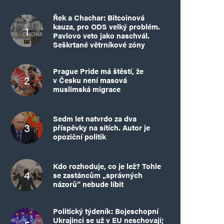
Řek a Chachar: Bitcoinová
kauza, pro ODS velký problém.
Pavlovo veto jako naschvál.
Seškrtané větrníkové zóny
Prague Pride má štěstí, že
v Česku není masová
muslimská migrace
Sedm let natvrdo za dva
příspěvky na sítích. Autor je
opoziční politik
Kdo rozhoduje, co je lež? Tohle
se zastáncům „správných
názorů“ nebude líbit
Politický týdeník: Bojeschopní
Ukrajinci se už v EU neschovají;