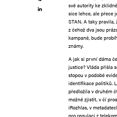
své autority ke zklidn
sice lehce, ale přece 
STAN. A taky pravila,
z čehož dva jsou práz
kampaně, bude probíha
známy.
A jak si první dáma č
justice? Vláda přišla 
stopou v podobě evide
identifikace politiků.
předložila v druhém čt
možné zjistit, v čí pr
iRozhlas, v metadate
pro regulaci z teleko