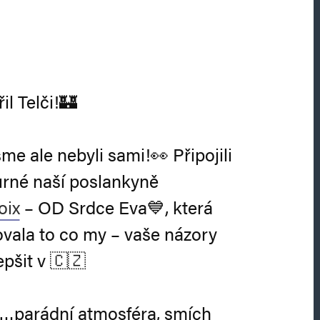
il Telči!🏰
me ale nebyli sami!👀 Připojili
urné naší poslankyně
oix
– OD Srdce Eva💙, která
ťovala to co my – vaše názory
lepšit v 🇨🇿
m…parádní atmosféra, smích