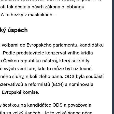
sti tak dostala návrh zákona o lobbingu
. A to hezky v mašličkách…
lký úspěch
ed volbami do Evropského parlamentu, kandidátku
. Podle představitele konzervativního křídla
 Českou republiku nástroj, který si zřídily
vě svých věcí tam, kde to může být užitečné,
ečného sluhy, nikoli zlého pána. ODS byla součástí
zervativců a reformistů (ECR) a nominovala
a Evropské komise.
dy šestkou na kandidátce ODS a považovala
la za velký úspěch. „Je to velká šance něco