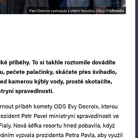
Paní Decroix vystupuje z vládní limuzíny. Zdroj: Profimedia
elké příběhy. To si takhle roztomile dovádíte
u, pečete palačinky, skáčete přes švihadlo,
řed kamerou kýbly vody, prostě skotačíte,
tryní spravedlnosti.
hrnout příběh komety ODS Evy Decroix, kterou
ezident Petr Pavel ministryní spravedlnosti ve
Fialy. Nová šéfka resortu hned pobavila, když
ním vyzvala prezidenta Petra Pavla, aby využil