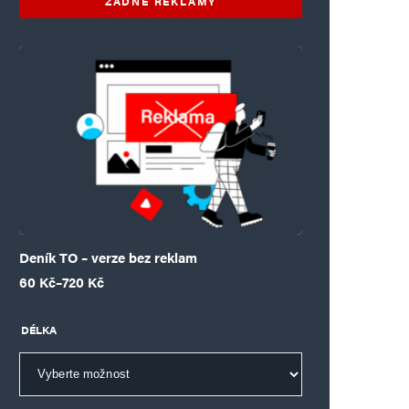
ŽÁDNÉ REKLAMY
Deník TO – verze bez reklam
Rozpětí cen: 60 Kč až 720 Kč
60
Kč
–
720
Kč
DÉLKA