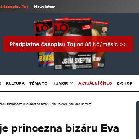
é časopisu To)
Newsletter
Předplatné časopisu To)
od 85 Kč/měsíc >>
R
KULTURA
TÉMA TO
HUMOR
AKTUÁLNÍ ČÍSLO
E-SHOP
zkou Bitcoingate je princezna bizáru Eva Decroix. Zaří jako kometa
je princezna bizáru Eva