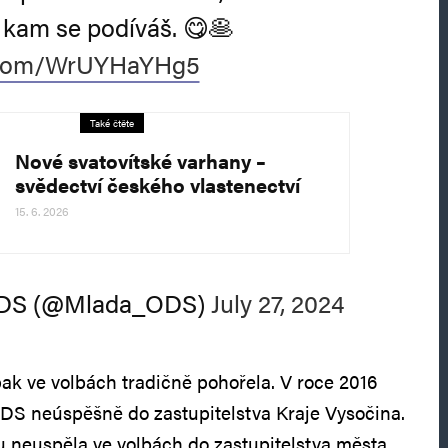
 kam se podíváš. 😋🥞
r.com/WrUYHaYHg5
Také čtěte
Nové svatovítské varhany –
svědectví českého vlastenectví
15. 6. 2026
DS (@Mlada_ODS)
July 27, 2024
pak ve volbách tradičně pohořela. V roce 2016
ODS neúspěšně do zastupitelstva Kraje Vysočina.
 neuspěla ve volbách do zastupitelstva města