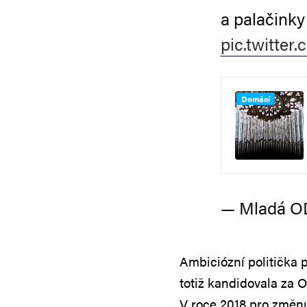
a palačinky
pic.twitte
Domácí
— Mladá O
Ambiciózní politička 
totiž kandidovala za 
V roce 2018 pro změnu