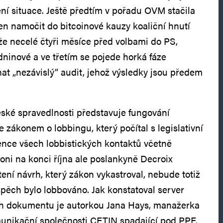
ění situace. Ještě předtím v pořadu OVM stačila
jen namočit do bitcoinové kauzy koaliční hnutí
 že necelé čtyři měsíce před volbami do PS,
dninové a ve třetím se pojede horká fáze
t „nezávislý“ audit, jehož výsledky jsou předem
eské spravedlnosti představuje fungování
se zákonem o lobbingu, který počítal s legislativní
nce všech lobbistických kontaktů včetně
 Loni na konci října ale poslankyně Decroix
ení návrh, který zákon vykastroval, nebude totiž
ospěch bylo lobbováno. Jak konstatoval server
ch dokumentu je autorkou Jana Hays, manažerka
munikační společnosti CETIN spadající pod PPF.