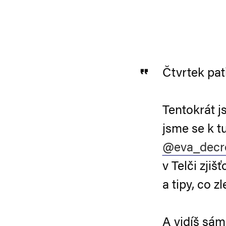
Čtvrtek patř
Tentokrát js
jsme se k t
@eva_decr
v Telči zjiš
a tipy, co z
A vidíš sá