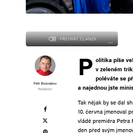
PŘEHRÁT ČLÁNEK
P
olitika píše v
v zeleném trik
poléváte se p
Petr Bošnakov
a najednou jste minis
Redaktor
Tak nějak by se dal s
10. června jmenoval pr
vládě premiéra Petra 
den před svým jmenová