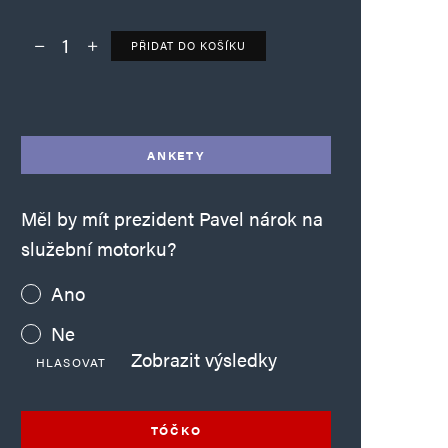
PŘIDAT DO KOŠÍKU
Deník TO – verze bez reklam množství
Alternative:
ANKETY
Měl by mít prezident Pavel nárok na
služební motorku?
Ano
Ne
Zobrazit výsledky
HLASOVAT
TÓČKO