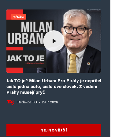
TÓčko
Jak TO je? Milan Urban: Pro Piráty je nepřítel
číslo jedna auto, číslo dvě člověk. Z vedení
Prahy musejí pryč
Redakce TO
·
29. 7. 2026
NEJNOVĚJŠÍ