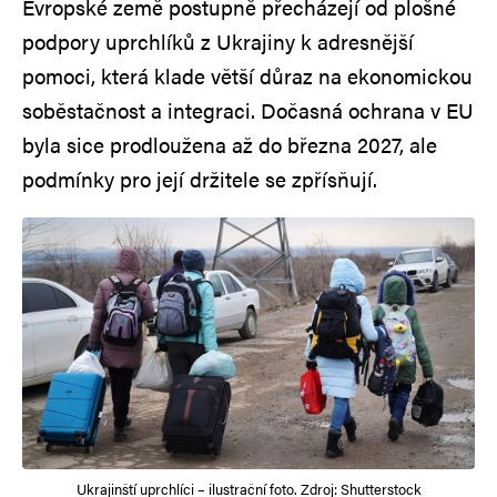
Evropské země postupně přecházejí od plošné
podpory uprchlíků z Ukrajiny k adresnější
pomoci, která klade větší důraz na ekonomickou
soběstačnost a integraci. Dočasná ochrana v EU
byla sice prodloužena až do března 2027, ale
podmínky pro její držitele se zpřísňují.
Ukrajinští uprchlíci – ilustrační foto. Zdroj: Shutterstock