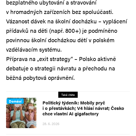
bezplatného ubytování a stravování
v hromadných zařízeních bez spoluúčasti.
Vázanost dávek na školní docházku – vyplácení
přídavků na děti (např. 800+) je podmíněno
povinnou školní docházkou dětí v polském
vzdělávacím systému.
Příprava na „exit strategy“ – Polsko aktivně
debatuje o strategii návratu a přechodu na
běžná pobytová oprávnění.
Také čtěte
Domácí
Politický týdeník: Mobily pryč
i o přestávkách; V4 hlásí návrat; Česko
chce vlastní AI gigafactory
28. 6. 2026