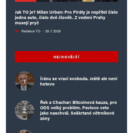
Jak TO je? Milan Urban: Pro Piráty je nepřítel číslo
jedna auto, číslo dvě člověk. Z vedení Prahy
musejí pryč
Redakce TO
·
29. 7. 2026
NEJNOVĚJŠÍ
Íránu se vrací svoboda. Ještě ale není
hotovo
Řek a Chachar: Bitcoinová kauza, pro
ODS velký problém. Pavlovo veto
jako naschvál. Seškrtané větrníkové
zóny