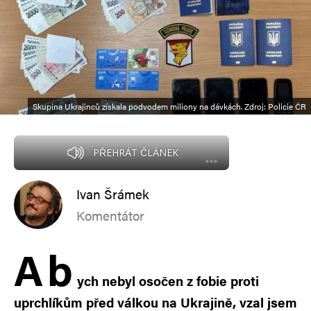
Skupina Ukrajinců získala podvodem miliony na dávkách. Zdroj: Policie ČR
PŘEHRÁT ČLÁNEK
Ivan Šrámek
Komentátor
A
b
ych nebyl osočen z fobie proti
uprchlíkům před válkou na Ukrajině, vzal jsem