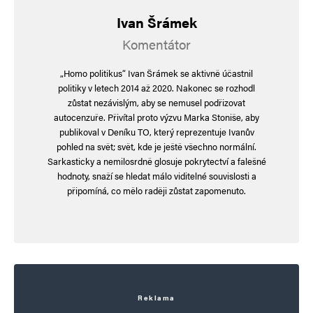
Ivan Šrámek
Informujte mě o nových komentářích e-mailem.
Komentátor
Informujte mě o nových příspěvcích e-mailem.
„Homo politikus“ Ivan Šrámek se aktivně účastnil
Alternative:
politiky v letech 2014 až 2020. Nakonec se rozhodl
zůstat nezávislým, aby se nemusel podřizovat
autocenzuře. Přivítal proto výzvu Marka Stoniše, aby
publikoval v Deníku TO, který reprezentuje Ivanův
pohled na svět; svět, kde je ještě všechno normální.
Sarkasticky a nemilosrdně glosuje pokrytectví a falešné
hodnoty, snaží se hledat málo viditelné souvislosti a
připomíná, co mělo raději zůstat zapomenuto.
Reklama