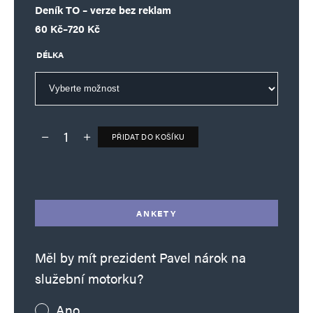
Deník TO – verze bez reklam
Rozpětí cen: 60 Kč až 720 Kč
60
Kč
–
720
Kč
DÉLKA
PŘIDAT DO KOŠÍKU
Deník TO – verze bez reklam množství
Alternative:
ANKETY
Měl by mít prezident Pavel nárok na
služební motorku?
Ano