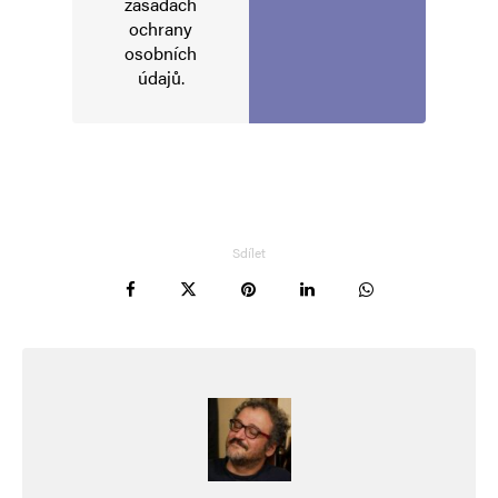
zásadách
ochrany
osobních
údajů
.
Sdílet
Jméno
*
E-mail
*
Webová stránka
Uložit do prohlížeče jméno, e-mail a webovou stránku pro budoucí
komentáře.