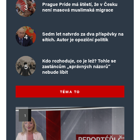
Prague Pride má štěstí, že v Česku
není masová muslimská migrace
Sedm let natvrdo za dva příspěvky na
sítích. Autor je opoziční politik
Kdo rozhoduje, co je lež? Tohle se
zastáncům „správných názorů“
nebude líbit
TÉMA TO