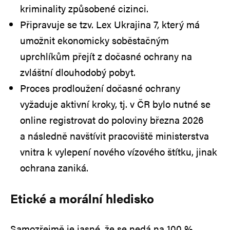
kriminality způsobené cizinci.
Připravuje se tzv. Lex Ukrajina 7, který má
umožnit ekonomicky soběstačným
uprchlíkům přejít z dočasné ochrany na
zvláštní dlouhodobý pobyt.
Proces prodloužení dočasné ochrany
vyžaduje aktivní kroky, tj. v ČR bylo nutné se
online registrovat do poloviny března 2026
a následně navštívit pracoviště ministerstva
vnitra k vylepení nového vízového štítku, jinak
ochrana zaniká.
Etické a morální hledisko
Samozřejmě je jasné, že se nedá na 100 %