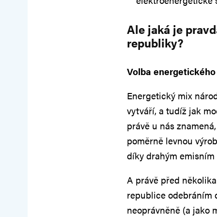
elektroenergetické
Ale jaká je prav
republiky?
Volba energetického
Energetický mix národ
vytváří, a tudíž jak 
právě u nás znamená,
poměrně levnou výrobu
díky drahým emisním 
A právě před několika
republice odebráním d
neoprávněně (a jako m