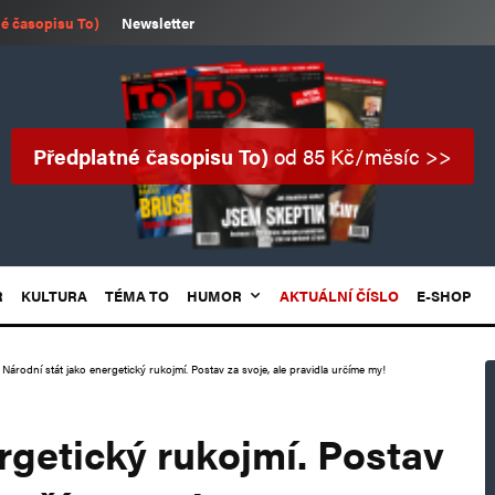
é časopisu To)
Newsletter
Předplatné časopisu To)
od 85 Kč/měsíc >>
R
KULTURA
TÉMA TO
HUMOR
AKTUÁLNÍ ČÍSLO
E-SHOP
Národní stát jako energetický rukojmí. Postav za svoje, ale pravidla určíme my!
rgetický rukojmí. Postav