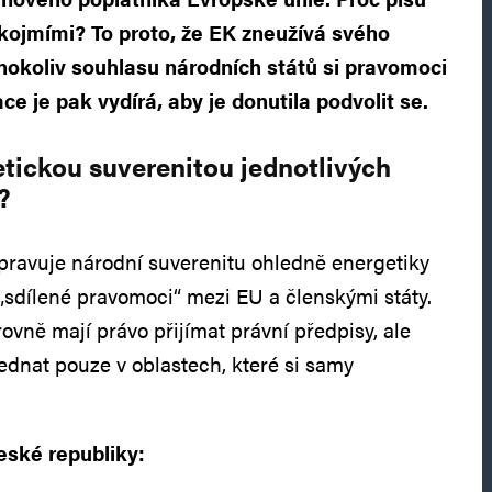
kojmími? To proto, že EK zneužívá svého
hokoliv souhlasu národních států si pravomoci
ace je pak vydírá, aby je donutila podvolit se.
getickou suverenitou jednotlivých
?
upravuje národní suverenitu ohledně energetiky
. „sdílené pravomoci“ mezi EU a členskými státy.
ovně mají právo přijímat právní předpisy, ale
ednat pouze v oblastech, které si samy
eské republiky: