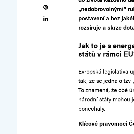
„nedobrovolnými“ ru
postavení a bez jaké
rozšiřuje a skrze dot
Jak to je s ener
států v rámci EU
Evropská legislativa 
tak, že se jedná o tzv
To znamená, že obě úr
národní státy mohou j
ponechaly.
Klíčové pravomoci Č