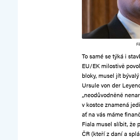
Fi
To samé se týká i sta
EU/EK milostivě povol
bloky, musel jít býval
Ursule von der Leyenov
„neodůvodněně nenaru
v kostce znamená jedin
ať na vás máme finanč
Fiala musel slíbit, ž
ČR (kteří z daní a spl