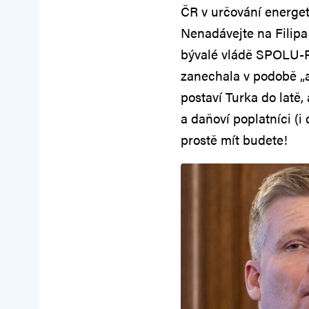
ČR v určování energet
Nenadávejte na Filipa 
bývalé vládě SPOLU-P
zanechala v podobě „a
postaví Turka do latě,
a daňoví poplatníci (i
prostě mít budete!