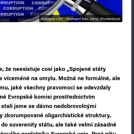
Korupce v EU - ilustrační foto. Zdroj: Shutterstock
e, že neexistuje cosi jako „Spojené státy
te víceméně na omylu. Možná ne formálně, ale
mu, jaké všechny pravomoci se odevzdaly
ené Evropské komisi prostřednictvím
 stali jsme se dávno nedobrovolnými
y zkorumpované oligarchistické struktury,
 do suverenity státu, ale také velmi zásadně
ňového poplatníka Evropské unie. Proč píšu