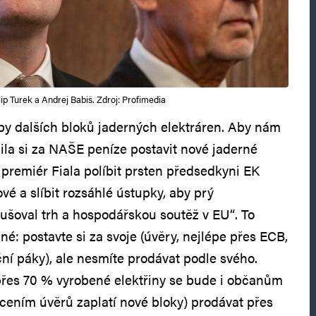
lip Turek a Andrej Babiš. Zdroj: Profimedia
vby dalších bloků jaderných elektráren. Aby nám
ila si za NAŠE peníze postavit nové jaderné
ý premiér Fiala políbit prsten předsedkyni EK
é a slíbit rozsáhlé ústupky, aby prý
šoval trh a hospodářskou soutěž v EU“. To
é: postavte si za svoje (úvěry, nejlépe přes ECB,
ní páky), ale nesmíte prodávat podle svého.
e přes 70 % vyrobené elektřiny se bude i občanům
ácením úvěrů zaplatí nové bloky) prodávat přes