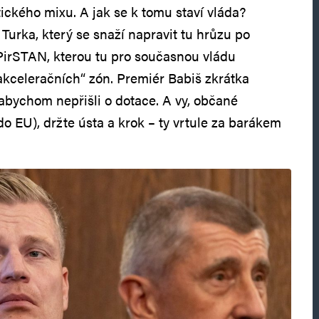
ického mixu. A jak se k tomu staví vláda?
Turka, který se snaží napravit tu hrůzu po
irSTAN, kterou tu pro současnou vládu
kceleračních“ zón. Premiér Babiš zkrátka
 abychom nepřišli o dotace. A vy, občané
 do EU), držte ústa a krok – ty vrtule za barákem