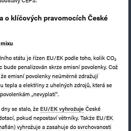
 soustavy ČEPS.
da o klíčových pravomocích České
 mixu
ního státu je řízen EU/EK podle toho, kolik CO₂
moc bude penalizován skrze emisní povolenky. Což
 že emisní povolenky neúměrně zdražují
 tepla a elektřiny z uhelných zdrojů, která se
povolenkám „nevyplatí“.
 dny se stalo, že
EU/EK vyhrožuje
České
otací, pokud nepostaví větrníky. Takže EU/EK
afián) vyhrožuje a zasahuje do svrchovanosti