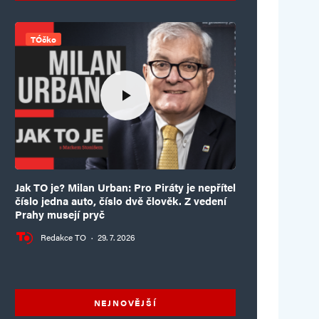
TÓčko
Jak TO je? Milan Urban: Pro Piráty je nepřítel
číslo jedna auto, číslo dvě člověk. Z vedení
Prahy musejí pryč
Redakce TO
·
29. 7. 2026
NEJNOVĚJŠÍ