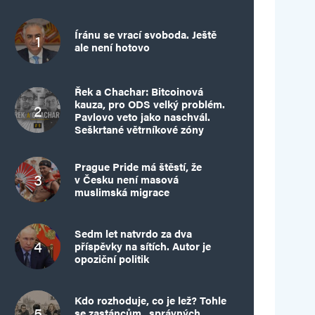
Íránu se vrací svoboda. Ještě
ale není hotovo
Řek a Chachar: Bitcoinová
kauza, pro ODS velký problém.
Pavlovo veto jako naschvál.
Seškrtané větrníkové zóny
Prague Pride má štěstí, že
v Česku není masová
muslimská migrace
Sedm let natvrdo za dva
příspěvky na sítích. Autor je
opoziční politik
Kdo rozhoduje, co je lež? Tohle
se zastáncům „správných