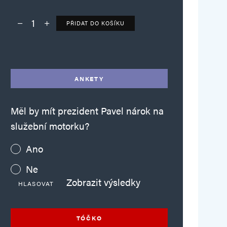
PŘIDAT DO KOŠÍKU
Deník TO – verze bez reklam množství
Alternative:
ANKETY
Měl by mít prezident Pavel nárok na
služební motorku?
Ano
Ne
Zobrazit výsledky
HLASOVAT
TÓČKO