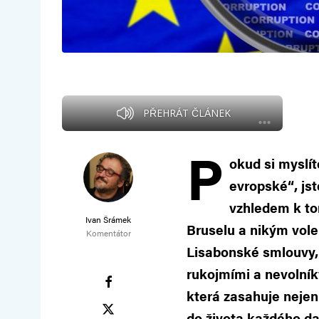
PŘEHRÁT ČLÁNEK
P
okud si myslít
evropské“, js
vzhledem k to
Ivan Šrámek
Bruselu a nikým vol
Komentátor
Lisabonské smlouvy,
rukojmími a nevolník
která zasahuje nejen
do života každého da