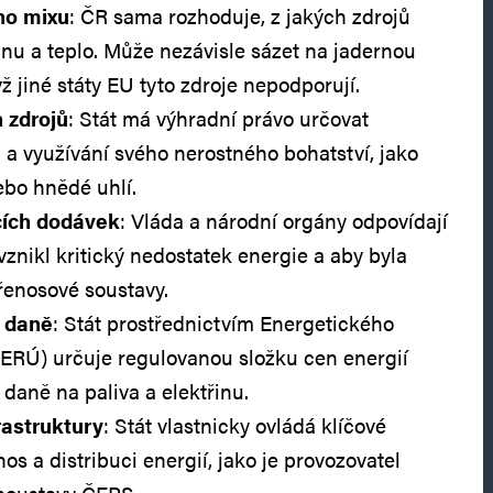
ho mixu
: ČR sama rozhoduje, z jakých zdrojů
inu a teplo. Může nezávisle sázet na jadernou
dyž jiné státy EU tyto zdroje nepodporují.
h zdrojů
: Stát má výhradní právo určovat
a využívání svého nerostného bohatství, jako
nebo hnědé uhlí.
ích dodávek
: Vláda a národní orgány odpovídají
vznikl kritický nedostatek energie a aby byla
přenosové soustavy.
 daně
: Stát prostřednictvím Energetického
(ERÚ) určuje regulovanou složku cen energií
 daně na paliva a elektřinu.
rastruktury
: Stát vlastnicky ovládá klíčové
os a distribuci energií, jako je provozovatel