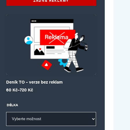
ŽÁDNÉ REKLAMY
Deník TO – verze bez reklam
Rozpětí cen: 60 Kč až 720 Kč
60
Kč
–
720
Kč
DÉLKA