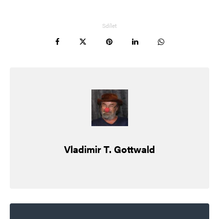
Sdílet
E-mail
*
Webová stránka
Uložit do prohlížeče jméno, e-mail a webovou stránku pro budoucí
komentáře.
Informujte mě o nových komentářích e-mailem.
Vladimir T. Gottwald
Informujte mě o nových příspěvcích e-mailem.
Alternative: