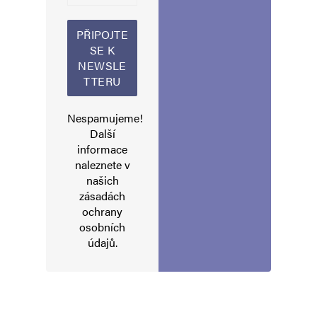
😃
Napsat komentář
Vaše e-mailová adresa nebude zveřejněna.
Vyžadované informace jsou
Nespamujeme!
označeny
*
Další
informace
Komentář
*
naleznete v
našich
zásadách
ochrany
osobních
údajů
.
Jméno
*