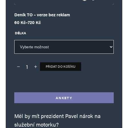
Deník TO – verze bez reklam
Rozpětí cen: 60 Kč až 720 Kč
60
Kč
–
720
Kč
DÉLKA
PŘIDAT DO KOŠÍKU
Deník TO – verze bez reklam množství
Alternative:
ANKETY
Měl by mít prezident Pavel nárok na
služební motorku?