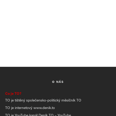
O NÁS
Co je TO?
TO je tištěný společensko-politický měsíčník TO
TO je internetový www.denik.to
TO je YouTube kanál Deník TO – YouTube