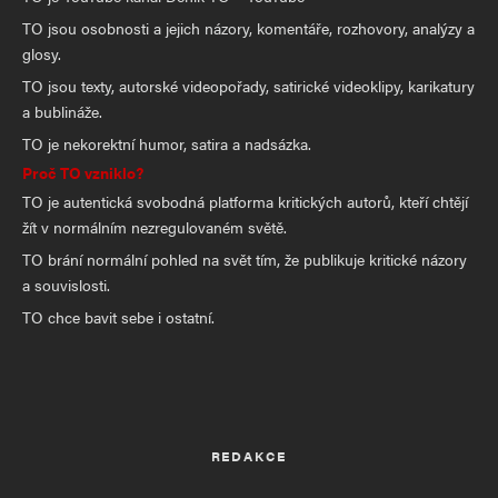
TO jsou osobnosti a jejich názory, komentáře, rozhovory, analýzy a
glosy.
TO jsou texty, autorské videopořady, satirické videoklipy, karikatury
a bublináže.
TO je nekorektní humor, satira a nadsázka.
Proč TO vzniklo?
TO je autentická svobodná platforma kritických autorů, kteří chtějí
žít v normálním nezregulovaném světě.
TO brání normální pohled na svět tím, že publikuje kritické názory
a souvislosti.
TO chce bavit sebe i ostatní.
REDAKCE