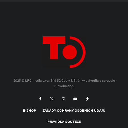
2025 © LRC media s.r.o., 349 52 Cebiv 1.
Stránky vytvořila a spravuje
PProduction
E-SHOP
ZÁSADY OCHRANY OSOBNÍCH ÚDAJŮ
PRAVIDLA SOUTĚŽE