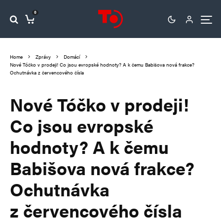
0
Home
Zprávy
Domácí
Nové Tóčko v prodeji! Co jsou evropské hodnoty? A k čemu Babišova nová frakce?
Ochutnávka z červencového čísla
Nové Tóčko v prodeji!
Co jsou evropské
hodnoty? A k čemu
Babišova nová frakce?
Ochutnávka
z červencového čísla