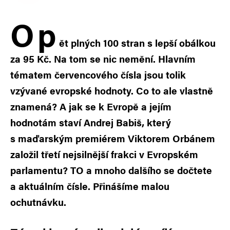
O
p
ět plných 100 stran s lepší obálkou
za 95 Kč. Na tom se nic nemění. Hlavním
tématem červencového čísla jsou tolik
vzývané evropské hodnoty. Co to ale vlastně
znamená? A jak se k Evropě a jejím
hodnotám staví Andrej Babiš, který
s maďarským premiérem Viktorem Orbánem
založil třetí nejsilnější frakci v Evropském
parlamentu? TO a mnoho dalšího se dočtete
a aktuálním čísle. Přinášíme malou
ochutnávku.