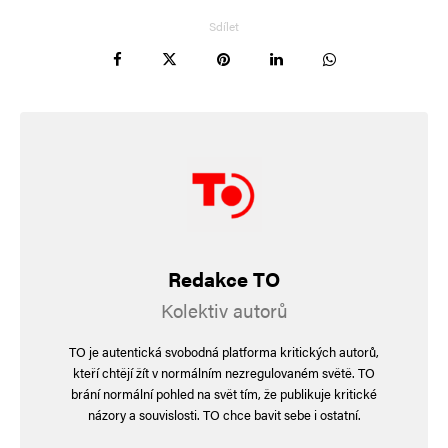
sounznil, tak se teď dost divím, že si
Sdílet
jedny založil a dělá mu tam poskoka.
Pana Stoniše léta sleduji, a tak mě jen
zajímá, jestli otočil, nebo se nechal
koupit.
https://www.e15.cz/nazory-a-
analyzy/glosa-marka-stonise-proc-byl-
dnes-andrej-babis-pri-cteni-svych-
novin-hodne-smutny-1328393
Redakce TO
Jaroslav Konečný
Odpovědět
Kolektiv autorů
28. 7. 2024 (11:41)
TO je autentická svobodná platforma kritických autorů,
kteří chtějí žít v normálním nezregulovaném světě. TO
Nikdy neříkej nikdy. Každý se vyvíjí,
brání normální pohled na svět tím, že publikuje kritické
Babiš teď paradoxně říká to, co říkal
názory a souvislosti. TO chce bavit sebe i ostatní.