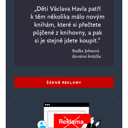
Vaše e-mailová adresa nebude zveřejněna.
Vyžadované informace jsou
označeny
*
Komentář
*
ŽÁDNÉ REKLAMY
Jméno
*
E-mail
*
Webová stránka