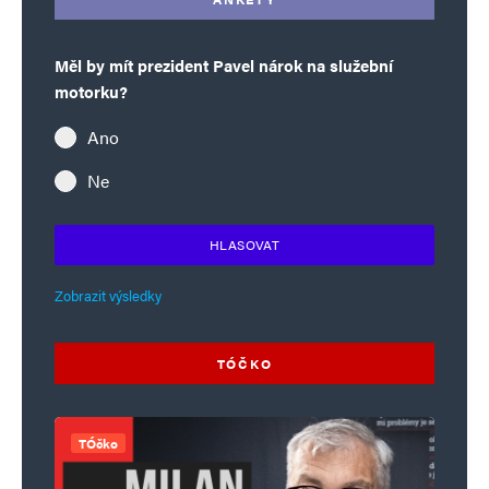
Měl by mít prezident Pavel nárok na služební
motorku?
Ano
Ne
HLASOVAT
Zobrazit výsledky
TÓČKO
TÓčko