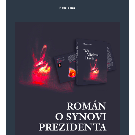
inflační papírky… tak čest.
Reklama
hloubal
Odpovědět
25. 7. 2024 (21:19)
hi, hi, xaver se konečně vydrhl v bazénu, na
spáncích už mu opadala ta stará kůže která
byla vidět i na monitoru jako tmavé fleky. no
to chce ráno místo dvou prstů, vydrbat celej
krupon na xichtux… pšššššt. a zítra máme tu
makronovu veselici…
Napsat komentář