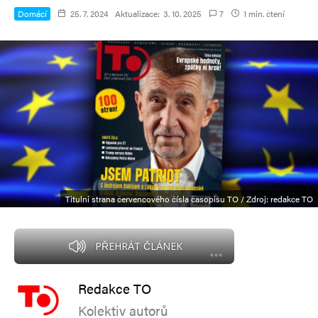
Domácí
25. 7. 2024
Aktualizace:
3. 10. 2025
7
1 min. čtení
Titulni strana červencového čísla časopisu TO / Zdroj: redakce TO
PŘEHRÁT ČLÁNEK
Redakce TO
Kolektiv autorů