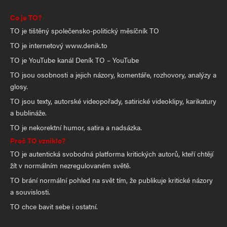
Co je TO?
TO je tištěný společensko-politický měsíčník TO
TO je internetový www.denik.to
TO je YouTube kanál Deník TO – YouTube
TO jsou osobnosti a jejich názory, komentáře, rozhovory, analýzy a
glosy.
TO jsou texty, autorské videopořady, satirické videoklipy, karikatury
a bublináže.
TO je nekorektní humor, satira a nadsázka.
Proč TO vzniklo?
TO je autentická svobodná platforma kritických autorů, kteří chtějí
žít v normálním nezregulovaném světě.
TO brání normální pohled na svět tím, že publikuje kritické názory
a souvislosti.
TO chce bavit sebe i ostatní.