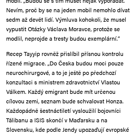
mobil. „Budou se s tím muset nějak vypořádat.
Nevím, proč by se na jeden mobil nemohlo dívat
sedm až devět lidí. Výmluva kohokoli, že musel
vypustit Otázky Václava Moravce, protože se
modlil, neprojde a tresty budou exemplární.“
Recep Tayyip rovněž přislíbil přísnou kontrolu
řízené migrace. „Do Česka budou moci pouze
neurochirurgové, a to je ještě po předchozí
konzultaci s ministrem zdravotnictví Vlastou
Válkem. Každý emigrant bude mít určenou
cílovou zemi, seznam bude schvalovat Honza.
Každopádně šestnáctiletí vysloužilí bojovníci
Tálibanu a ISIS skončí v Maďarsku a na
Slovensku, kde podle Jendy upozaďují evropské