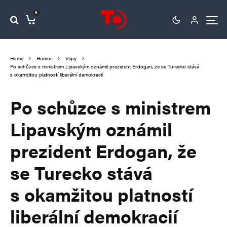
0
Home
Humor
Vtipy
Po schůzce s ministrem Lipavským oznámil prezident Erdogan, že se Turecko stává
s okamžitou platností liberální demokracií
Po schůzce s ministrem
Lipavským oznámil
prezident Erdogan, že
se Turecko stává
s okamžitou platností
liberální demokracií