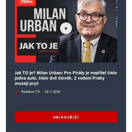
TÓčko
Jak TO je? Milan Urban: Pro Piráty je nepřítel číslo
jedna auto, číslo dvě člověk. Z vedení Prahy
musejí pryč
Redakce TO
·
29. 7. 2026
NEJNOVĚJŠÍ