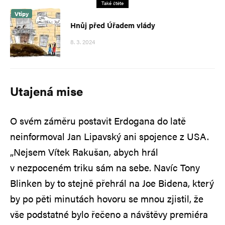
Také čtěte
Vtipy
Hnůj před Úřadem vlády
8. 3. 2024
Utajená mise
O svém záměru postavit Erdogana do latě
neinformoval Jan Lipavský ani spojence z USA.
„Nejsem Vítek Rakušan, abych hrál
v nezpoceném triku sám na sebe. Navíc Tony
Blinken by to stejně přehrál na Joe Bidena, který
by po pěti minutách hovoru se mnou zjistil, že
vše podstatné bylo řečeno a návštěvy premiéra