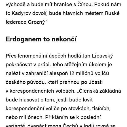
východě a bude mít hranice s Čínou. Pokud nám
to Kadyrov dovolí, bude hlavních městem Ruské
federace Grozný.“
Erdoganem to nekončí
Přes fenomenální úspěch hodlá Jan Lipavský
pokračovat v práci. Jeho stěžejním úkolem je
nalézt v zahraničí alespoň 12 miliónů voličů
českého původu, kteří prahnou po účasti
v korespondenčních volbách. „Členská základna
bude hlasovat o tom, jestli bude lovit
korespondenční voliče po stovkách, tisících,
nebo miliónech. Přikláním se k poslední
variantě, dvanáct mega Čechů v Indii rovná se