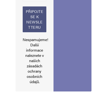
Nespamujeme!
Jméno
*
Další
informace
naleznete v
E-mail
*
Webová stránka
našich
zásadách
ochrany
osobních
Uložit do prohlížeče jméno, e-mail a webovou stránku pro budoucí
údajů
.
komentáře.
Informujte mě o nových komentářích e-mailem.