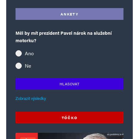
ANKETY
Měl by mít prezident Pavel nárok na služební
motorku?
Ano
Ne
HLASOVAT
Zobrazit výsledky
TÓČKO