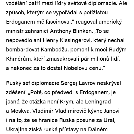
vzdělání patří mezi lídry světové diplomacie. Ale
způsob, kterým se vypořádal s potížistou
Erdoganem mě fascinoval,“ reagoval americký
ministr zahraničí Anthony Blinken. „To se
nepovedlo ani Henry Kissingerovi, který nechal
bombardovat Kambodžu, pomohl k moci Rudým
Khmérům, kteří zmasakrovali pár miliónů lidí,
a nakonec za to dostal Nobelovu cenu.“
Ruský šéf diplomacie Sergej Lavrov neskrýval
zděšení. „Poté, co předvedl s Erdoganem, je
jasné, že otázka není Krym, ale Leningrad
a Moskva. Vladimir Vladimirovič kývne Janovi
i na to, že se hranice Ruska posune za Ural,
Ukrajina získá ruské přístavy na Dálném