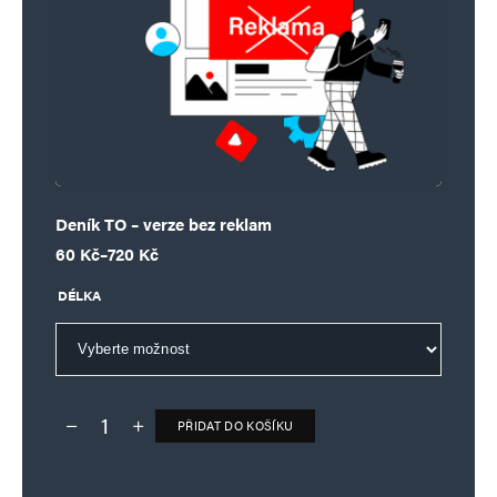
Deník TO – verze bez reklam
Rozpětí cen: 60 Kč až 720 Kč
60
Kč
–
720
Kč
DÉLKA
PŘIDAT DO KOŠÍKU
Deník TO – verze bez reklam množství
Alternative: