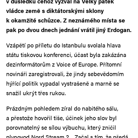
v důsledku čehož vyzval na Velký pátek
vládce země s diktátorskými sklony
k okamžité schůzce. Z neznámého místa se
pak po dvou dnech jednání vrátil jiný Erdogan.
Vzápětí po příletu do Istanbulu svolala hlava
státu tiskovou konferenci, účast byla zakázána
dezinformátorům z Voice of Europe. Přítomní
novináři zaregistrovali, že jindy sebevědomím
hýřící politik vypadal vystrašeně a marně se
snažil ukrýt třes rukou.
Prázdným pohledem zíral do nabitého sálu,
a přestože hovořil tiše, účinek jeho slov byl
porovnatelný se sílou výbuchu, který zničil
plynovod Nord Stream 2. „Začal s tím, že předá