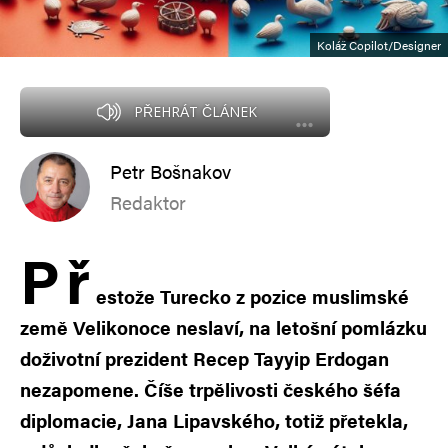
Koláž Copilot/Designer
PŘEHRÁT ČLÁNEK
Petr Bošnakov
Redaktor
P
ř
estože Turecko z pozice muslimské
země Velikonoce neslaví, na letošní pomlázku
doživotní prezident Recep Tayyip Erdogan
nezapomene. Číše trpělivosti českého šéfa
diplomacie, Jana Lipavského, totiž přetekla,