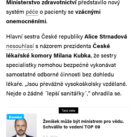
Ministerstvo zdravotnictví
představilo nový
systém
péče
o pacienty se
vzácnými
onemocněními
.
Hlavní sestra České republiky
Alice Strnadová
nesouhlasí
s názorem prezidenta
České
lékařské komory Milana Kubka
, že sestry
specialistky nemohou bezpečně vykonávat
samostatné odborné činnosti bez dohledu
lékaře. „Jsou převážně vysokoškolsky vzdělané.
Nejde o žádné ´lepší sanitářky´,“ ohradila se.
Také čtěte
Domácí
Ženíšek může být ministrem pro vědu.
Schválilo to vedení TOP 09
9. 5. 2024