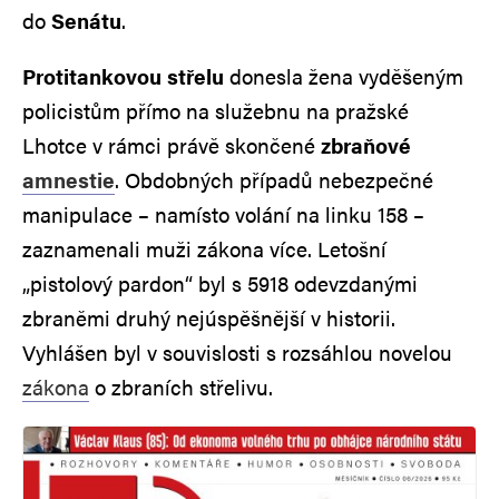
do
Senátu
.
Protitankovou střelu
donesla žena vyděšeným
policistům přímo na služebnu na pražské
Lhotce v rámci právě skončené
zbraňové
amnestie
. Obdobných případů nebezpečné
manipulace – namísto volání na linku 158 –
zaznamenali muži zákona více. Letošní
„pistolový pardon“ byl s 5918 odevzdanými
zbraněmi druhý nejúspěšnější v historii.
Vyhlášen byl v souvislosti s rozsáhlou novelou
zákona
o zbraních střelivu.