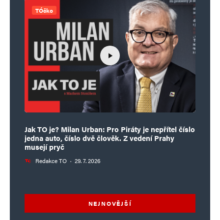
TÓčko
Jak TO je? Milan Urban: Pro Piráty je nepřítel číslo
jedna auto, číslo dvě člověk. Z vedení Prahy
musejí pryč
Redakce TO
·
29. 7. 2026
NEJNOVĚJŠÍ