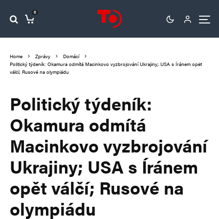
0
Home
Zprávy
Domácí
Politický týdeník: Okamura odmítá Macinkovo vyzbrojování Ukrajiny; USA s Íránem opět
válčí; Rusové na olympiádu
Politický týdeník:
Okamura odmítá
Macinkovo vyzbrojování
Ukrajiny; USA s Íránem
opět válčí; Rusové na
olympiádu