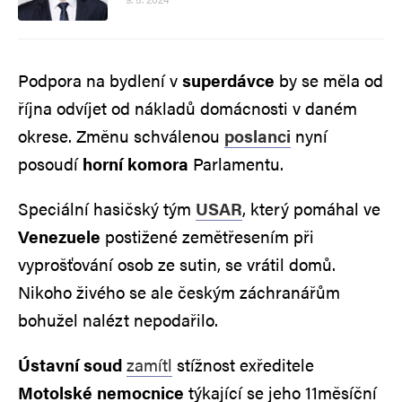
Podpora na bydlení v
superdávce
by se měla od
října odvíjet od nákladů domácnosti v daném
okrese. Změnu schválenou
poslanci
nyní
posoudí
horní komora
Parlamentu.
Speciální hasičský tým
USAR
, který pomáhal ve
Venezuele
postižené zemětřesením při
vyprošťování osob ze sutin, se vrátil domů.
Nikoho živého se ale českým záchranářům
bohužel nalézt nepodařilo.
Ústavní soud
zamítl
stížnost exředitele
Motolské nemocnice
týkající se jeho 11měsíční