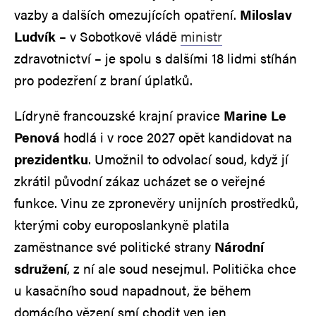
vazby a dalších omezujících opatření.
Miloslav
Ludvík
– v Sobotkově vládě
ministr
zdravotnictví – je spolu s dalšími 18 lidmi stíhán
pro podezření z braní úplatků.
Lídryně francouzské krajní pravice
Marine Le
Penová
hodlá i v roce 2027 opět kandidovat na
prezidentku
. Umožnil to odvolací soud, když jí
zkrátil původní zákaz ucházet se o veřejné
funkce. Vinu ze zpronevěry unijních prostředků,
kterými coby europoslankyně platila
zaměstnance své politické strany
Národní
sdružení
, z ní ale soud nesejmul. Politička chce
u kasačního soud napadnout, že během
domácího vězení smí chodit ven jen