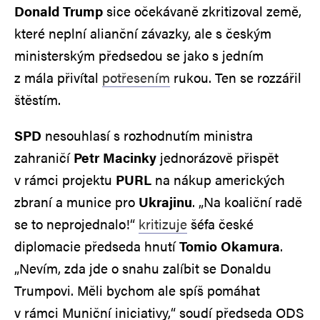
Donald Trump
sice očekávaně zkritizoval země,
které neplní alianční závazky, ale s českým
ministerským předsedou se jako s jedním
z mála přivítal
potřesením
rukou. Ten se rozzářil
štěstím.
SPD
nesouhlasí s rozhodnutím ministra
zahraničí
Petr Macinky
jednorázově přispět
v rámci projektu
PURL
na nákup amerických
zbraní a munice pro
Ukrajinu
. „Na koaliční radě
se to neprojednalo!“
kritizuje
šéfa české
diplomacie předseda hnutí
Tomio Okamura
.
„Nevím, zda jde o snahu zalíbit se Donaldu
Trumpovi. Měli bychom ale spíš pomáhat
v rámci Muniční iniciativy,“ soudí předseda ODS