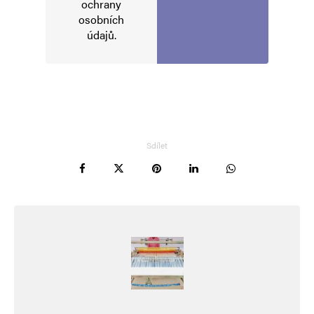
ochrany
Komentář
*
osobních
údajů
.
Sdílet
Jméno
*
E-mail
*
Webová stránka
Uložit do prohlížeče jméno, e-mail a webovou stránku pro budoucí
komentáře.