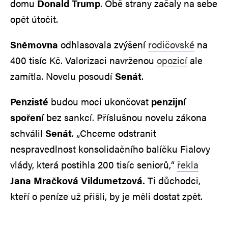
domu
Donald Trump
. Obě strany začaly na sebe
opět útočit.
Sněmovna
odhlasovala zvýšení
rodičovské
na
400 tisíc Kč. Valorizaci navrženou
opozicí
ale
zamítla. Novelu posoudí
Senát
.
Penzisté
budou moci ukončovat
penzijní
spoření
bez sankcí. Příslušnou novelu zákona
schválil
Senát
. „Chceme odstranit
nespravedlnost konsolidačního balíčku Fialovy
vlády, která postihla 200 tisíc seniorů,“
řekla
Jana Mračková Vildumetzová.
Ti důchodci,
kteří o peníze už přišli, by je měli dostat zpět.