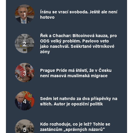
Íránu se vrací svoboda. Ještě ale není
hotovo
Řek a Chachar: Bitcoinová kauza, pro
ODS velký problém. Pavlovo veto
jako naschvál. Seškrtané větrníkové
zóny
Prague Pride má štěstí, že v Česku
není masová muslimská migrace
Sedm let natvrdo za dva příspěvky na
sítích. Autor je opoziční politik
Kdo rozhoduje, co je lež? Tohle se
zastáncům „správných názorů“