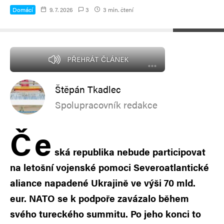
Domácí
9. 7. 2026
3
3 min. čtení
Foto: Profimedia
PŘEHRÁT ČLÁNEK
Štěpán Tkadlec
Spolupracovník redakce
Č
e
ská republika nebude participovat
na letošní vojenské pomoci Severoatlantické
aliance napadené Ukrajině ve výši 70 mld.
eur. NATO se k podpoře zavázalo během
svého tureckého summitu. Po jeho konci to