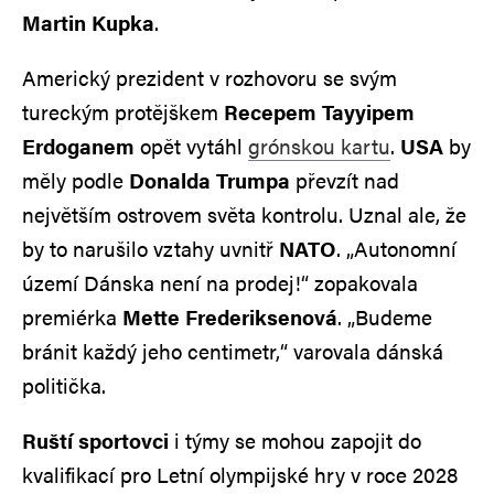
Martin Kupka
.
Americký prezident v rozhovoru se svým
tureckým protějškem
Recepem Tayyipem
Erdoganem
opět vytáhl
grónskou kartu
.
USA
by
měly podle
Donalda Trumpa
převzít nad
největším ostrovem světa kontrolu. Uznal ale, že
by to narušilo vztahy uvnitř
NATO
. „Autonomní
území Dánska není na prodej!“ zopakovala
premiérka
Mette Frederiksenová
. „Budeme
bránit každý jeho centimetr,“ varovala dánská
politička.
Ruští sportovci
i týmy se mohou zapojit do
kvalifikací pro Letní olympijské hry v roce 2028