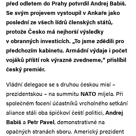
před odletem do Prahy potvrdil Andrej Babiš.
Se svým projevem vystoupil v Ankaře jako
poslední ze všech lídrů členských států,
protože Česko má nejhorší výsledky
v obranných investicích. „To jsme zdědili pro
předchozím kabinetu. Armádní výdaje i počet
vojáků příští rok výrazně zvedneme,“ přislíbil
český premiér.
Vládní delegace se s druhou českou misí –
prezidentskou – na summitu
NATO
míjela. Při
společném focení účastníků vrcholného setkání
aliance stáli oba špičkoví čeští politici,
Andrej
Babiš
a
Petr Pavel
, demonstrativně na
opačných stranách sboru. Americký prezident