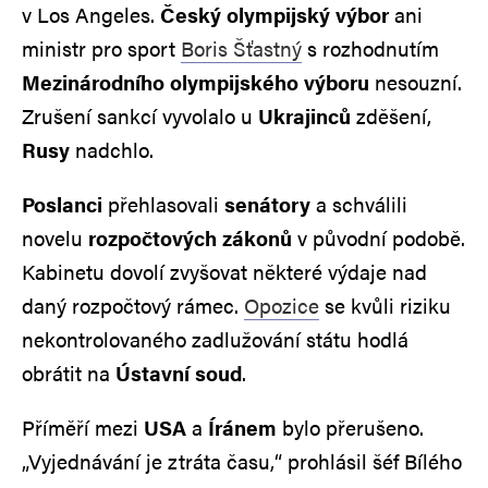
v Los Angeles.
Český olympijský výbor
ani
ministr pro sport
Boris Šťastný
s rozhodnutím
Mezinárodního olympijského výboru
nesouzní.
Zrušení sankcí vyvolalo u
Ukrajinců
zděšení,
Rusy
nadchlo.
Poslanci
přehlasovali
senátory
a schválili
novelu
rozpočtových zákonů
v původní podobě.
Kabinetu dovolí zvyšovat některé výdaje nad
daný rozpočtový rámec.
Opozice
se kvůli riziku
nekontrolovaného zadlužování státu hodlá
obrátit na
Ústavní soud
.
Příměří mezi
USA
a
Íránem
bylo přerušeno.
„Vyjednávání je ztráta času,“ prohlásil šéf Bílého