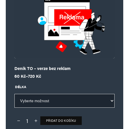
Deník TO – verze bez reklam
Rozpětí cen: 60 Kč až 720 Kč
60
Kč
–
720
Kč
DÉLKA
PŘIDAT DO KOŠÍKU
Deník TO – verze bez reklam množství