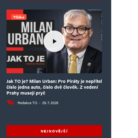
TÓčko
Jak TO je? Milan Urban: Pro Piráty je nepřítel
číslo jedna auto, číslo dvě člověk. Z vedení
Prahy musejí pryč
Redakce TO
·
29. 7. 2026
NEJNOVĚJŠÍ