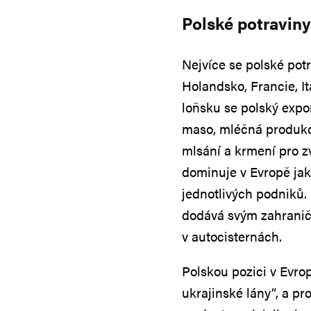
Polské potraviny
Nejvíce se polské pot
Holandsko, Francie, It
loňsku se polský expor
maso, mléčná produkc
mlsání a krmení pro z
dominuje v Evropě jak
jednotlivých podniků.
dodává svým zahranič
v autocisternách.
Polskou pozici v Evro
ukrajinské lány“, a pr