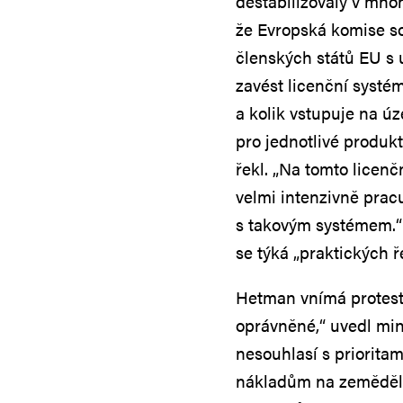
destabilizovaly v mno
že Evropská komise so
členských států EU s 
zavést licenční systém,
a kolik vstupuje na ú
pro jednotlivé produkt
řekl. „Na tomto licen
velmi intenzivně prac
s takovým systémem.“ 
se týká „praktických ř
Hetman vnímá protesty
oprávněné,“ uvedl min
nesouhlasí s priorita
nákladům na zeměděl