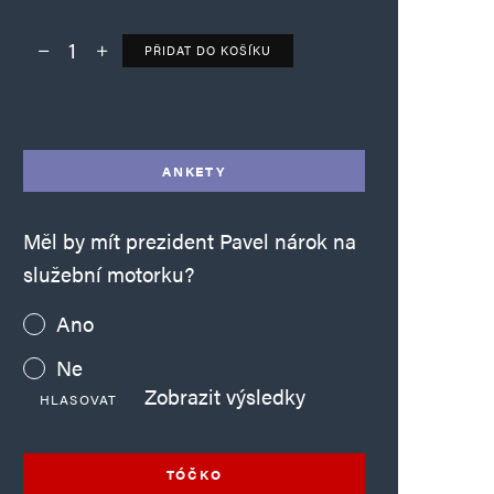
PŘIDAT DO KOŠÍKU
Deník TO – verze bez reklam množství
Alternative:
ANKETY
Měl by mít prezident Pavel nárok na
služební motorku?
Ano
Ne
Zobrazit výsledky
HLASOVAT
TÓČKO