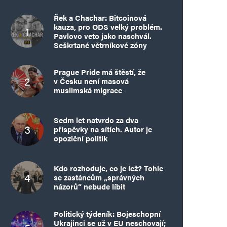
Řek a Chachar: Bitcoinová
kauza, pro ODS velký problém.
Pavlovo veto jako naschvál.
Seškrtané větrníkové zóny
Prague Pride má štěstí, že
v Česku není masová
muslimská migrace
Sedm let natvrdo za dva
příspěvky na sítích. Autor je
opoziční politik
Kdo rozhoduje, co je lež? Tohle
se zastáncům „správných
názorů“ nebude líbit
Politický týdeník: Bojeschopní
Ukrajinci se už v EU neschovají;