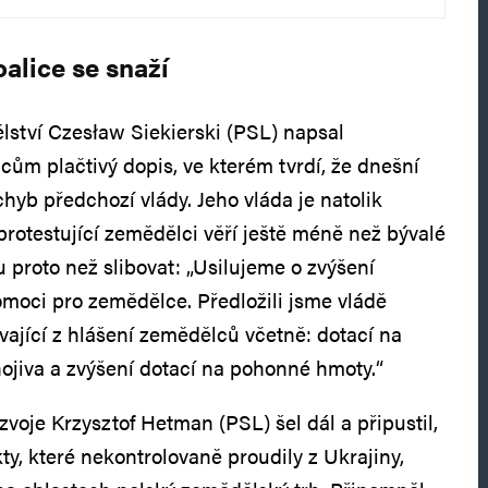
oalice se snaží
lství Czesław Siekierski (PSL) napsal
cům plačtivý dopis, ve kterém tvrdí, že dnešní
hyb předchozí vlády. Jeho vláda je natolik
 protestující zemědělci věří ještě méně než bývalé
 proto než slibovat: „Usilujeme o zvýšení
moci pro zemědělce. Předložili jsme vládě
vající z hlášení zemědělců včetně: dotací na
nojiva a zvýšení dotací na pohonné hmoty.“
zvoje Krzysztof Hetman (PSL) šel dál a připustil,
y, které nekontrolovaně proudily z Ukrajiny,