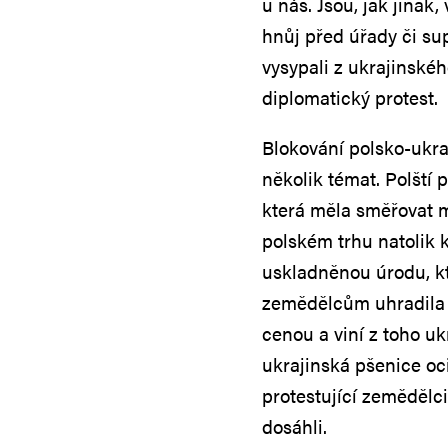
u nás. Jsou, jak jinak,
hnůj před úřady či su
vysypali z ukrajinského
diplomatický protest.
Blokování polsko-ukra
několik témat. Polští 
která měla směřovat 
polském trhu natolik 
uskladněnou úrodu, kte
zemědělcům uhradila j
cenou a viní z toho u
ukrajinská pšenice oci
protestující zemědělc
dosáhli.