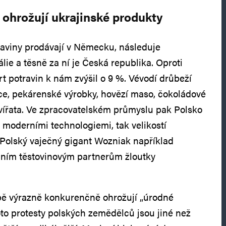
 ohrožují ukrajinské produkty
raviny prodávají v Německu, následuje
álie a těsně za ní je Česká republika. Oproti
t potravin k nám zvýšil o 9 %. Vévodí drůbeží
e, pekárenské výrobky, hovězí maso, čokoládové
vířata. Ve zpracovatelském průmyslu pak Polsko
 moderními technologiemi, tak velikostí
 Polský vaječný gigant Wozniak například
ním těstovinovým partnerům žloutky
pě výrazně konkurenčně ohrožují „úrodné
oto protesty polských zemědělců jsou jiné než