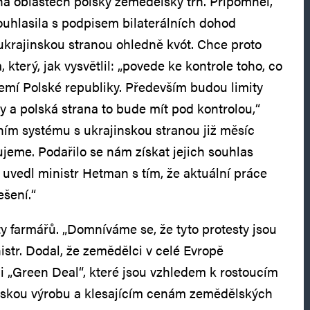
ha oblastech polský zemědělský trh. Připomněl,
uhlasila s podpisem bilaterálních dohod
ukrajinskou stranou ohledně kvót. Chce proto
 který, jak vysvětlil: „povede ke kontrole toho, co
zemí Polské republiky. Především budou limity
y a polská strana to bude mít pod kontrolou,“
čním systému s ukrajinskou stranou již měsíc
ujeme. Podařilo se nám získat jejich souhlas
uvedl ministr Hetman s tím, že aktuální práce
ešení.“
 farmářů. „Domníváme se, že tyto protesty jsou
istr. Dodal, že zemědělci v celé Evropě
mi „Green Deal“, které jsou vzhledem k rostoucím
skou výrobu a klesajícím cenám zemědělských