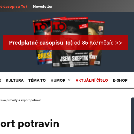
é časopisu To)
Newsletter
Předplatné časopisu To)
od 85 Kč/měsíc >>
R
KULTURA
TÉMA TO
HUMOR
AKTUÁLNÍ ČÍSLO
E-SHOP
lské protesty a export potravin
ort potravin