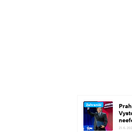
Prah
Zahraničí
Vyst
neef
21. 6. 20