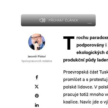
PŘEHRÁT ČLÁNEK
T
rochu paradoxn
podporovány i 
ekologických 
Jaromír Piskoř
produkční půdy lade
Spolupracovník redakce
Proevropská část Tusk
promlčet a s protestu
polské lidovce. V po
pracuje totiž mnoho vo
koalice. Navíc jde o v