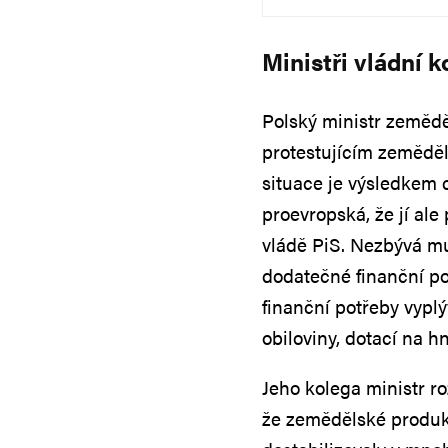
Ministři vládní k
Polský ministr zemědě
protestujícím zeměděl
situace je výsledkem c
proevropská, že jí ale
vládě PiS. Nezbývá mu
dodatečné finanční po
finanční potřeby vyplý
obiloviny, dotací na h
Jeho kolega ministr ro
že zemědělské produkt