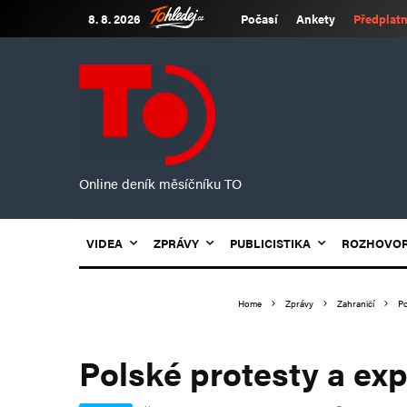
8. 8. 2026
Počasí
Ankety
Předplatn
Online deník měsíčníku TO
VIDEA
ZPRÁVY
PUBLICISTIKA
ROZHOVO
Home
Zprávy
Zahraničí
Po
Polské protesty a exp