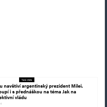
Také čtěte
u navštíví argentinský prezident Milei.
oupí i s přednáškou na téma Jak na
ektivní vládu
24