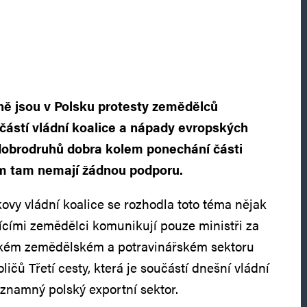
ě jsou v Polsku protesty zemědělců
částí vládní koalice a nápady evropských
dobrodruhů dobra kolem ponechání části
m tam nemají žádnou podporu.
ovy vládní koalice se rozhodla toto téma nějak
jícími zemědělci komunikují pouze ministři za
lském zemědělském a potravinářském sektoru
ličů Třetí cesty, která je součástí dnešní vládní
ýznamný polský exportní sektor.