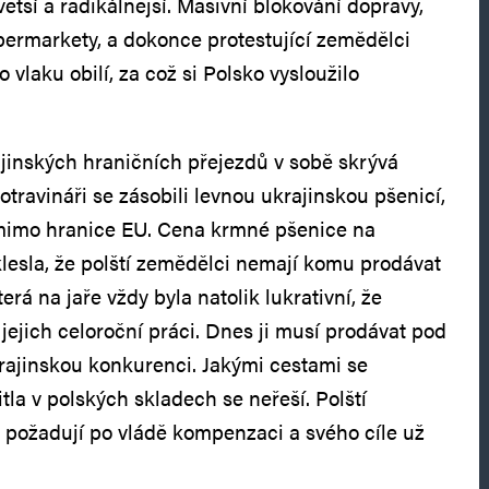
 větší a radikálnější. Masivní blokování dopravy,
permarkety, a dokonce protestující zemědělci
 vlaku obilí, za což si Polsko vysloužilo
jinských hraničních přejezdů v sobě skrývá
potravináři se zásobili levnou ukrajinskou pšenicí,
mimo hranice EU. Cena krmné pšenice na
klesla, že polští zemědělci nemají komu prodávat
rá na jaře vždy byla natolik lukrativní, že
ejich celoroční práci. Dnes ji musí prodávat pod
krajinskou konkurenci. Jakými cestami se
tla v polských skladech se neřeší. Polští
i požadují po vládě kompenzaci a svého cíle už