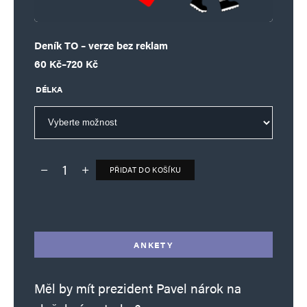
Deník TO – verze bez reklam
Rozpětí cen: 60 Kč až 720 Kč
60
Kč
–
720
Kč
DÉLKA
PŘIDAT DO KOŠÍKU
Deník TO – verze bez reklam množství
Alternative:
ANKETY
Měl by mít prezident Pavel nárok na