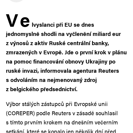
V
e
lvyslanci při EU se dnes
jednomyslně shodli na vyčlenění miliard eur
z výnosů z aktiv Ruské centrální banky,
zmrazených v Evropě. Jde o první krok v plánu
na pomoc financování obnovy Ukrajiny po
ruské invazi, informovala agentura Reuters
s odvoláním na nejmenovaný zdroj
z belgického předsednictví.
Výbor stálých zástupců při Evropské unii
(COREPER) podle Reuters v zásadě souhlasil
s tímto prvním krokem na dnešním večerním
setkání, které se konalo jen několik dní před