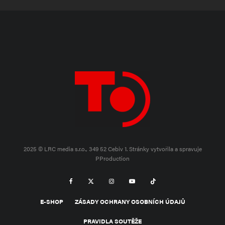
2025 © LRC media s.r.o., 349 52 Cebiv 1.
Stránky vytvořila a spravuje
PProduction
E-SHOP
ZÁSADY OCHRANY OSOBNÍCH ÚDAJŮ
PRAVIDLA SOUTĚŽE