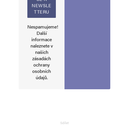
Nespamujeme!
Další
informace
Jméno
*
naleznete v
našich
zásadách
ochrany
E-mail
*
Webová stránka
osobních
údajů
.
Uložit do prohlížeče jméno, e-mail a webovou stránku pro budoucí
komentáře.
Informujte mě o nových komentářích e-mailem.
Sdílet