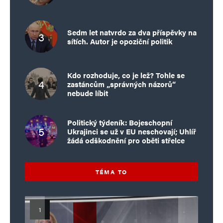
Sedm let natvrdo za dva příspěvky na
sítích. Autor je opoziční politik
Kdo rozhoduje, co je lež? Tohle se
zastáncům „správných názorů“
nebude líbit
Politický týdeník: Bojeschopní
Ukrajinci se už v EU neschovají; Uhlíř
žádá odškodnění pro oběti střelce
TÉMA TO