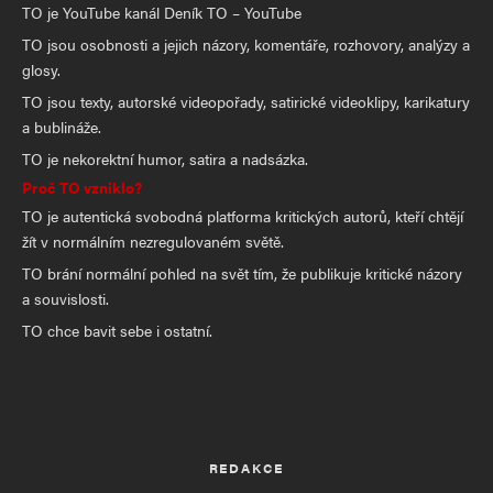
TO je YouTube kanál Deník TO – YouTube
TO jsou osobnosti a jejich názory, komentáře, rozhovory, analýzy a
glosy.
TO jsou texty, autorské videopořady, satirické videoklipy, karikatury
a bublináže.
TO je nekorektní humor, satira a nadsázka.
Proč TO vzniklo?
TO je autentická svobodná platforma kritických autorů, kteří chtějí
žít v normálním nezregulovaném světě.
TO brání normální pohled na svět tím, že publikuje kritické názory
a souvislosti.
TO chce bavit sebe i ostatní.
REDAKCE