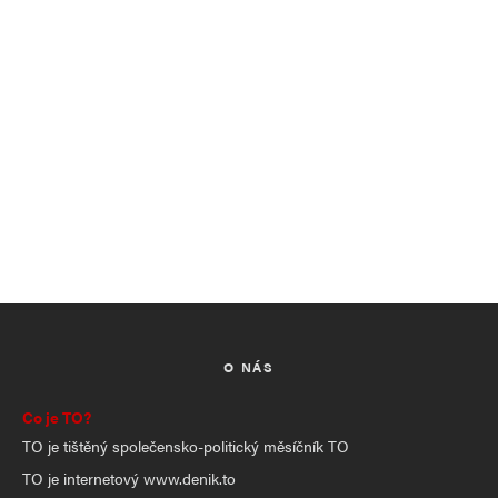
O NÁS
Co je TO?
TO je tištěný společensko-politický měsíčník TO
TO je internetový www.denik.to