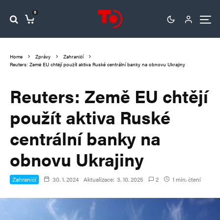
0
Home
Zprávy
Zahraničí
Reuters: Země EU chtějí použít aktiva Ruské centrální banky na obnovu Ukrajiny
Reuters: Země EU chtějí
použít aktiva Ruské
centrální banky na
obnovu Ukrajiny
Zahraničí
30. 1. 2024
Aktualizace:
3. 10. 2025
2
1 min. čtení