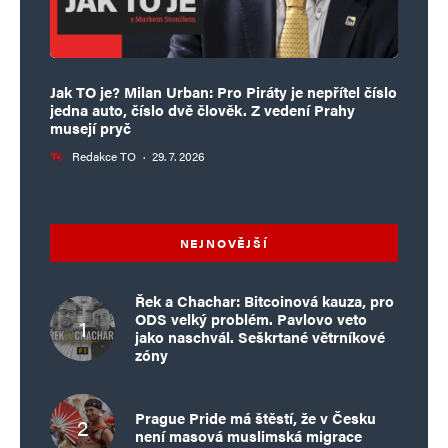
Jak TO je? Milan Urban: Pro Piráty je nepřítel číslo
jedna auto, číslo dvě člověk. Z vedení Prahy
musejí pryč
Redakce TO
·
29. 7. 2026
NEJNOVĚJŠÍ
Řek a Chachar: Bitcoinová kauza, pro
ODS velký problém. Pavlovo veto
jako naschvál. Seškrtané větrníkové
zóny
Prague Pride má štěstí, že v Česku
není masová muslimská migrace