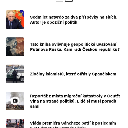
Sedm let natvrdo za dva příspěvky na sítích.
Autor je opoziční politik
Tato kniha ovlivňuje geopolitické uvažování
Putinova Ruska. Kam řadí Českou republiku?
Zločiny islamistů, které otřásly Španělskem
Reportáž z místa migrační katastrofy v Ceutě:
Vina na straně politiků. Lidé si musí poradit
sami
Vláda premiéra Sáncheze patří k posledním
v EU, fanaticky vyznávajícím