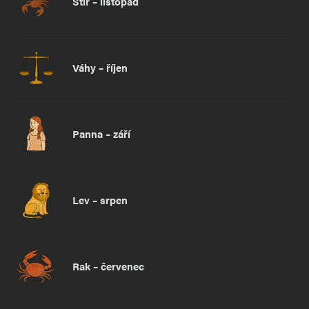
Štír – listopad
Váhy – říjen
Panna – září
Lev – srpen
Rak – červenec