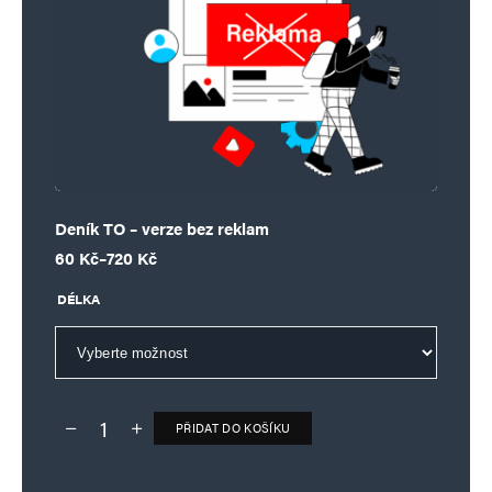
Deník TO – verze bez reklam
Rozpětí cen: 60 Kč až 720 Kč
60
Kč
–
720
Kč
DÉLKA
PŘIDAT DO KOŠÍKU
Deník TO – verze bez reklam množství
Alternative: