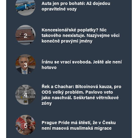
Auta jen pro bohaté: Až dojedou
opravitelné vozy
Koncesionářské poplatky? Nic
takového neexistuje. Nazývejme věci
konečně pravými jmény
Íránu se vrací svoboda. Ještě ale není
hotovo
Řek a Chachar: Bitcoinová kauza, pro
ODS velký problém. Pavlovo veto
jako naschvál. Seškrtané větrníkové
zóny
Prague Pride má štěstí, že v Česku
není masová muslimská migrace