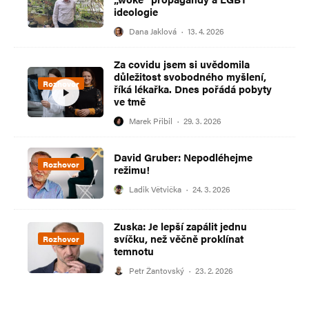
ideologie
Dana Jaklová
·
13. 4. 2026
Za covidu jsem si uvědomila
důležitost svobodného myšlení,
Rozhovor
říká lékařka. Dnes pořádá pobyty
ve tmě
Marek Přibil
·
29. 3. 2026
David Gruber: Nepodléhejme
Rozhovor
režimu!
Ladik Větvička
·
24. 3. 2026
Zuska: Je lepší zapálit jednu
svíčku, než věčně proklínat
Rozhovor
temnotu
Petr Žantovský
·
23. 2. 2026