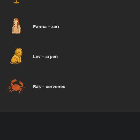
Panna – září
Lev – srpen
Rak – červenec