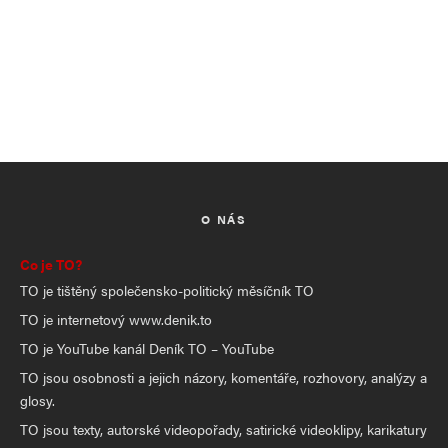
O NÁS
Co je TO?
TO je tištěný společensko-politický měsíčník TO
TO je internetový www.denik.to
TO je YouTube kanál Deník TO – YouTube
TO jsou osobnosti a jejich názory, komentáře, rozhovory, analýzy a
glosy.
TO jsou texty, autorské videopořady, satirické videoklipy, karikatury