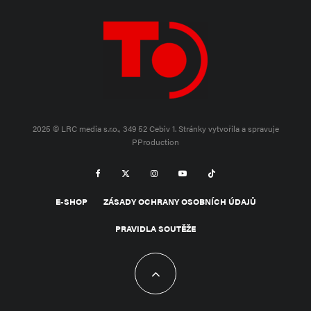
2025 © LRC media s.r.o., 349 52 Cebiv 1.
Stránky vytvořila a spravuje
PProduction
E-SHOP
ZÁSADY OCHRANY OSOBNÍCH ÚDAJŮ
PRAVIDLA SOUTĚŽE