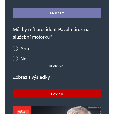
ANKETY
Měl by mít prezident Pavel nárok na
služební motorku?
Ano
Ne
HLASOVAT
Zobrazit výsledky
TÓČKO
TÓčko