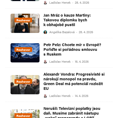
Ladislav Henek
·
28. 4. 2026
Jan Mráz o kauze Martiny:
Takovou diplomku bych
Rozhovor
k obhajobě pustil
Angelika Bazalová
·
28. 4. 2026
Petr Pelz: Chcete mír v Evropě?
Pořiďte si pořádnou smlouvu
Rozhovor
s Ruskem
Ladislav Henek
·
16. 4. 2026
Alexandr Vondra: Progresivisté si
nárokují monopol na pravdu,
Rozhovor
Green Deal má potenciál rozložit
EU
Ladislav Henek
·
14. 4. 2026
Nerušil: Televizní poplatky jsou
daň. Musíme zabránit nástupu
Rozhovor
„woke“ propagandy a LGBT