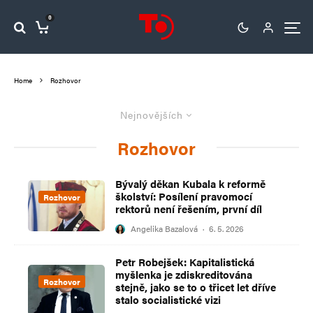
0
Home
Rozhovor
Nejnovějších
Rozhovor
Bývalý děkan Kubala k reformě
školství: Posílení pravomocí
Rozhovor
rektorů není řešením, první díl
Angelika Bazalová
·
6. 5. 2026
Petr Robejšek: Kapitalistická
myšlenka je zdiskreditována
Rozhovor
stejně, jako se to o třicet let dříve
stalo socialistické vizi