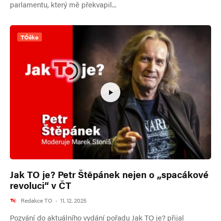
parlamentu, který mě překvapil...
TÓčko
Jak TO je? Petr Štěpánek nejen o „spacákové
revoluci“ v ČT
Redakce TO
·
11. 12. 2025
Pozvání do aktuálního vydání pořadu Jak TO je? přijal