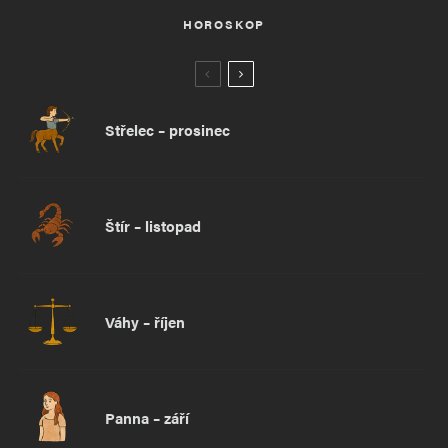
HOROSKOP
Střelec – prosinec
Štír – listopad
Váhy – říjen
Panna – září