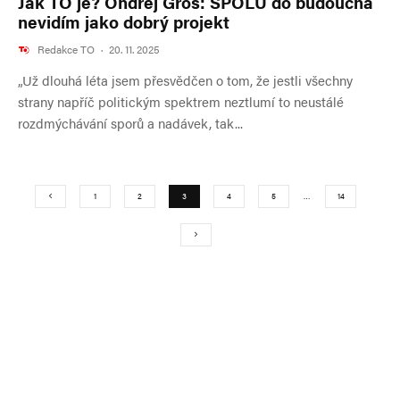
Jak TO je? Ondřej Gros: SPOLU do budoucna
nevidím jako dobrý projekt
Redakce TO
·
20. 11. 2025
„Už dlouhá léta jsem přesvědčen o tom, že jestli všechny
strany napříč politickým spektrem neztlumí to neustálé
rozdmýchávání sporů a nadávek, tak...
1
2
3
4
5
…
14