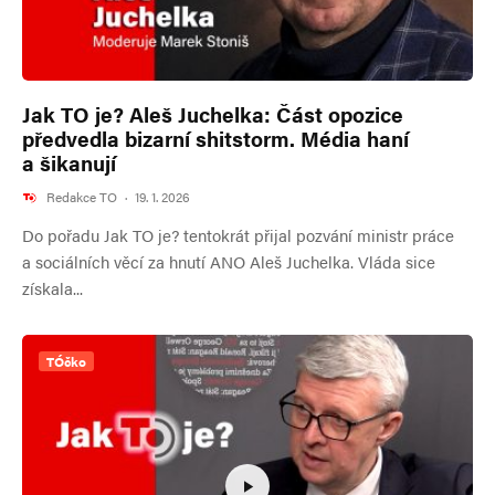
Jak TO je? Aleš Juchelka: Část opozice
předvedla bizarní shitstorm. Média haní
a šikanují
Redakce TO
·
19. 1. 2026
Do pořadu Jak TO je? tentokrát přijal pozvání ministr práce
a sociálních věcí za hnutí ANO Aleš Juchelka. Vláda sice
získala...
TÓčko