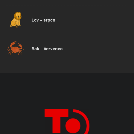
Lev – srpen
Rak – červenec