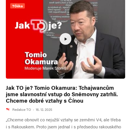
TÓčko
Jak TO je? Tomio Okamura: Tchajwancům
jsme slavnostní vstup do Sněmovny zatrhli.
Chceme dobré vztahy s Čínou
Redakce TO
·
16. 12. 2025
„Chceme obnovit co nejužší vztahy se zeměmi V4, ale třeba
i s Rakouskem. Proto jsem jednal i s předsedou rakouského