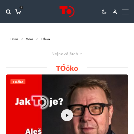
0
Home
Videa
TÓčko
Nejnovějších
TÓčko
TÓčko