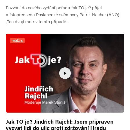
Pozvání do nového vydání pořadu Jak TO je? přijal
místopředseda Poslanecké sněmovny Patrik Nacher (ANO).
„Ten dvojí metr v tomto případě...
TÓčko
Jak TO je? Jindřich Rajchl: Jsem připraven
vyzvat lidi do ulic proti zdržování Hradu