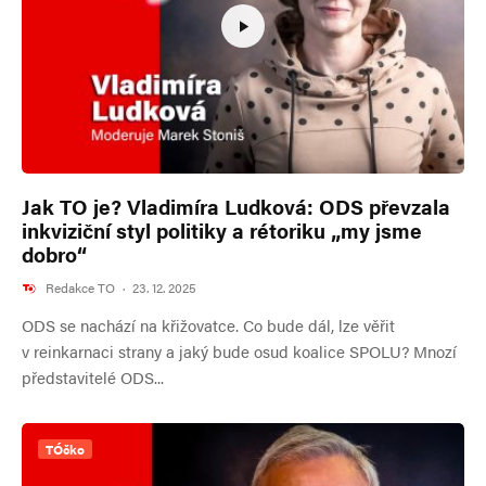
Jak TO je? Vladimíra Ludková: ODS převzala
inkviziční styl politiky a rétoriku „my jsme
dobro“
Redakce TO
·
23. 12. 2025
ODS se nachází na křižovatce. Co bude dál, lze věřit
v reinkarnaci strany a jaký bude osud koalice SPOLU? Mnozí
představitelé ODS...
TÓčko