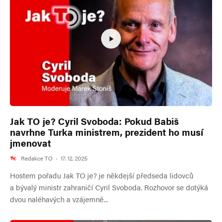
Jak TO je? Cyril Svoboda: Pokud Babiš
navrhne Turka ministrem, prezident ho musí
jmenovat
Redakce TO
·
17. 12. 2025
Hostem pořadu Jak TO je? je někdejší předseda lidovců
a bývalý ministr zahraničí Cyril Svoboda. Rozhovor se dotýká
dvou naléhavých a vzájemně...