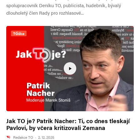
spolupracovník Deníku TO, publicista, hudebník, bývalý
dlouholetý člen Rady pro rozhlasové...
TÓčko
Jak TO je? Patrik Nacher: Ti, co dnes tleskají
Pavlovi, by včera kritizovali Zemana
Redakce TO
·
2. 12. 2025