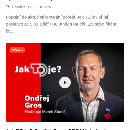
Redakce TO
·
21. 11. 2025
Pozvání do aktuálního vydání pořadu Jak TO je? přijal
poslanec za SPD a šéf PRO Jinřich Rajchl. „Za sebe říkám,
že...
TÓčko