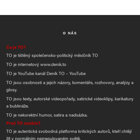
O NÁS
Co je TO?
TO je tištěný společensko-politický měsíčník TO
TO je internetový www.denik.to
TO je YouTube kanál Deník TO – YouTube
TO jsou osobnosti a jejich názory, komentáře, rozhovory, analýzy a
glosy.
TO jsou texty, autorské videopořady, satirické videoklipy, karikatury
a bublináže.
TO je nekorektní humor, satira a nadsázka.
Proč TO vzniklo?
TO je autentická svobodná platforma kritických autorů, kteří chtějí
žít v normálním nezregulovaném světě.