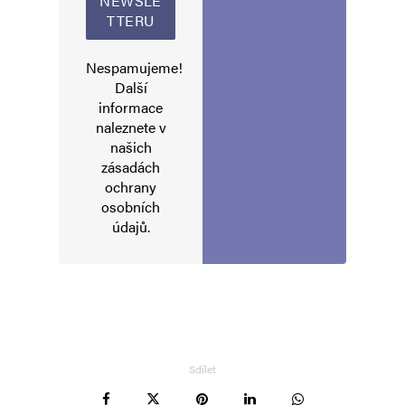
E-mail
*
Webová stránka
Nespamujeme!
Další
Uložit do prohlížeče jméno, e-mail a webovou stránku pro budoucí
informace
komentáře.
naleznete v
našich
zásadách
Informujte mě o nových komentářích e-mailem.
ochrany
osobních
Informujte mě o nových příspěvcích e-mailem.
údajů
.
Alternative:
Sdílet