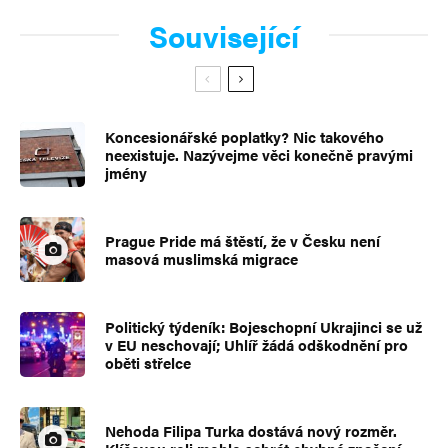
Související
Koncesionářské poplatky? Nic takového
neexistuje. Nazývejme věci konečně pravými
jmény
Prague Pride má štěstí, že v Česku není
masová muslimská migrace
Politický týdeník: Bojeschopní Ukrajinci se už
v EU neschovají; Uhlíř žádá odškodnění pro
oběti střelce
Nehoda Filipa Turka dostává nový rozměr.