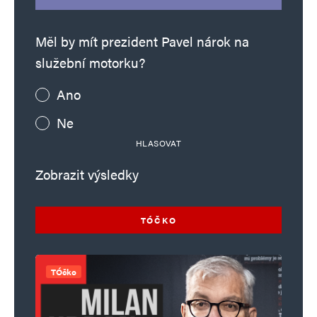
Měl by mít prezident Pavel nárok na
služební motorku?
Ano
Ne
HLASOVAT
Zobrazit výsledky
TÓČKO
TÓčko