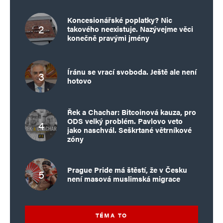
Koncesionářské poplatky? Nic
takového neexistuje. Nazývejme věci
konečně pravými jmény
Íránu se vrací svoboda. Ještě ale není
hotovo
Řek a Chachar: Bitcoinová kauza, pro
ODS velký problém. Pavlovo veto
jako naschvál. Seškrtané větrníkové
zóny
Prague Pride má štěstí, že v Česku
není masová muslimská migrace
TÉMA TO