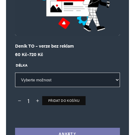
Deník TO – verze bez reklam
Rozpětí cen: 60 Kč až 720 Kč
60
Kč
–
720
Kč
DÉLKA
PŘIDAT DO KOŠÍKU
Deník TO – verze bez reklam množství
Alternative:
ANKETY