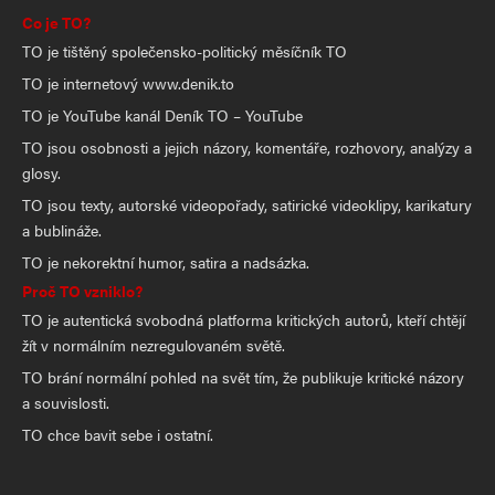
Co je TO?
TO je tištěný společensko-politický měsíčník TO
TO je internetový www.denik.to
TO je YouTube kanál Deník TO – YouTube
TO jsou osobnosti a jejich názory, komentáře, rozhovory, analýzy a
glosy.
TO jsou texty, autorské videopořady, satirické videoklipy, karikatury
a bublináže.
TO je nekorektní humor, satira a nadsázka.
Proč TO vzniklo?
TO je autentická svobodná platforma kritických autorů, kteří chtějí
žít v normálním nezregulovaném světě.
TO brání normální pohled na svět tím, že publikuje kritické názory
a souvislosti.
TO chce bavit sebe i ostatní.