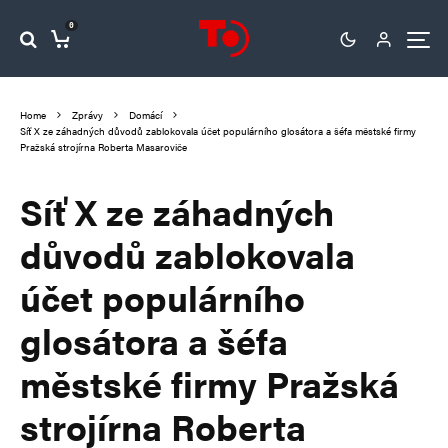
0
Home
Zprávy
Domácí
Síť X ze záhadných důvodů zablokovala účet populárního glosátora a šéfa městské firmy
Pražská strojírna Roberta Masaroviče
Síť X ze záhadných
důvodů zablokovala
účet populárního
glosátora a šéfa
městské firmy Pražská
strojírna Roberta