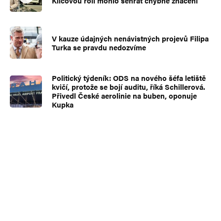
Klíčovou roli mohlo sehrát chybné značení
V kauze údajných nenávistných projevů Filipa
Turka se pravdu nedozvíme
Politický týdeník: ODS na nového šéfa letiště
kvičí, protože se bojí auditu, říká Schillerová.
Přivedl České aerolinie na buben, oponuje
Kupka