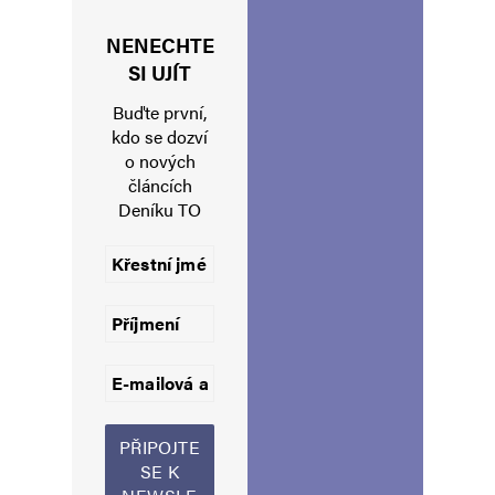
Napsat komentář
NENECHTE
SI UJÍT
Vaše e-mailová adresa nebude zveřejněna.
Vyžadované informace jsou
Buďte první,
označeny
*
kdo se dozví
o nových
Komentář
*
článcích
Deníku TO
Jméno
*