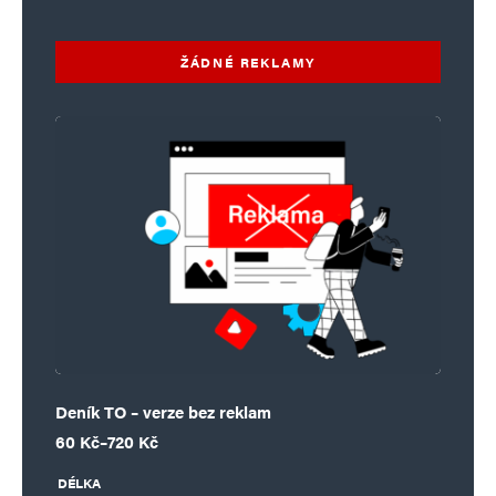
ŽÁDNÉ REKLAMY
Deník TO – verze bez reklam
Rozpětí cen: 60 Kč až 720 Kč
60
Kč
–
720
Kč
DÉLKA