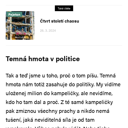
Také čtěte
Fejeton
Čtvrt století chaosu
26. 3. 2024
Temná hmota v politice
Tak a teď jsme u toho, proč o tom píšu. Temná
hmota nám totiž zasahuje do politiky. My vidíme
uloženej milion do kampeličky, ale nevidíme,
kdo ho tam dal a proč. Z té samé kampeličky
pak zmiznou všechny prachy a nikdo nemá
tušení, jaká neviditelná síla je od tam