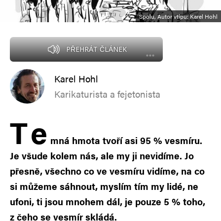
Spolu, Autor vtipu: Karel Hohl
PŘEHRÁT ČLÁNEK
Karel Hohl
Karikaturista a fejetonista
T
e
mná hmota tvoří asi 95 % vesmíru.
Je všude kolem nás, ale my ji nevidíme. Jo
přesně, všechno co ve vesmíru vidíme, na co
si můžeme sáhnout, myslím tím my lidé, ne
ufoni, ti jsou mnohem dál, je pouze 5 % toho,
z čeho se vesmír skládá.