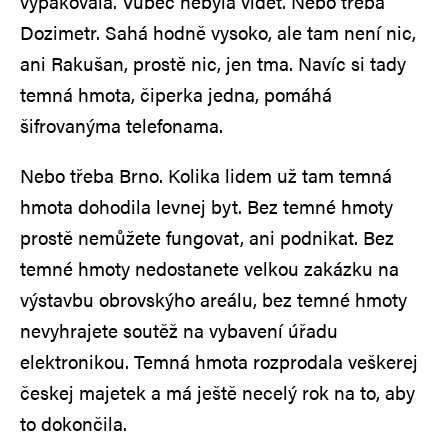
vypakovala. Vůbec nebyla vidět. Nebo třeba
Dozimetr. Sahá hodně vysoko, ale tam není nic,
ani Rakušan, prostě nic, jen tma. Navíc si tady
temná hmota, čiperka jedna, pomáhá
šifrovanýma telefonama.
Nebo třeba Brno. Kolika lidem už tam temná
hmota dohodila levnej byt. Bez temné hmoty
prostě nemůžete fungovat, ani podnikat. Bez
temné hmoty nedostanete velkou zakázku na
výstavbu obrovskýho areálu, bez temné hmoty
nevyhrajete soutěž na vybavení úřadu
elektronikou. Temná hmota rozprodala veškerej
českej majetek a má ještě necelý rok na to, aby
to dokončila.