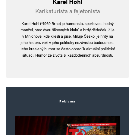
Karel Hohl
Karikaturista a fejetonista
Karel Hohl (*1969 Brno) je humorista, sportovec, hodný
manžel, otec dvou šikovných kluků a hrdý dědeček. Žije
v Mnichově, kde kreslí a píše. Miluje Česko, je hrdý na
jeho historii, věří v jeho politicky nezávislou budoucnost.
Jméno
*
Jeho kreslený humor se často obrací k aktuální politické
situaci. Humor ze života & každodenních absurdností.
E-mail
*
Webová stránka
Uložit do prohlížeče jméno, e-mail a webovou stránku pro budoucí
komentáře.
Reklama
Informujte mě o nových komentářích e-mailem.
Informujte mě o nových příspěvcích e-mailem.