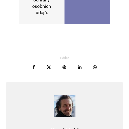
osobních
Na temnou hmotu lze pohlédnout i jinak:
údajů
.
Co by se stalo s galaxií,kdyby byla okamžitě
veškerá temná hmota odstraněna….
gravitace kupy galaxií by danou galaxii
rozmetala.
Sdílet
Napsat komentář
Vaše e-mailová adresa nebude zveřejněna.
Vyžadované informace jsou
označeny
*
Komentář
*