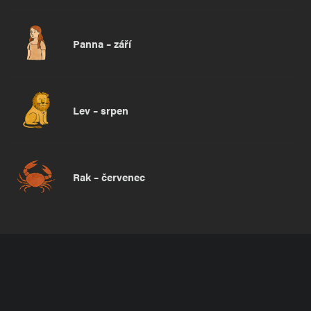
Panna – září
Lev – srpen
Rak – červenec