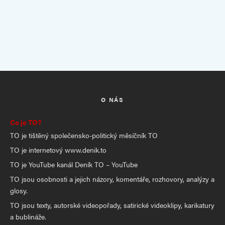
O NÁS
Co je TO?
TO je tištěný společensko-politický měsíčník TO
TO je internetový www.denik.to
TO je YouTube kanál Deník TO – YouTube
TO jsou osobnosti a jejich názory, komentáře, rozhovory, analýzy a
glosy.
TO jsou texty, autorské videopořady, satirické videoklipy, karikatury
a bublináže.