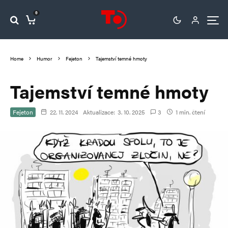
0
Home
Humor
Fejeton
Tajemství temné hmoty
Tajemství temné hmoty
Fejeton
22. 11. 2024
Aktualizace:
3. 10. 2025
3
1 min. čtení