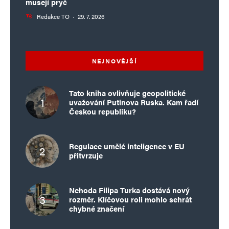
musejí pryč
Redakce TO
·
29. 7. 2026
NEJNOVĚJŠÍ
Tato kniha ovlivňuje geopolitické
uvažování Putinova Ruska. Kam řadí
Českou republiku?
Regulace umělé inteligence v EU
přitvrzuje
Nehoda Filipa Turka dostává nový
rozměr. Klíčovou roli mohlo sehrát
chybné značení