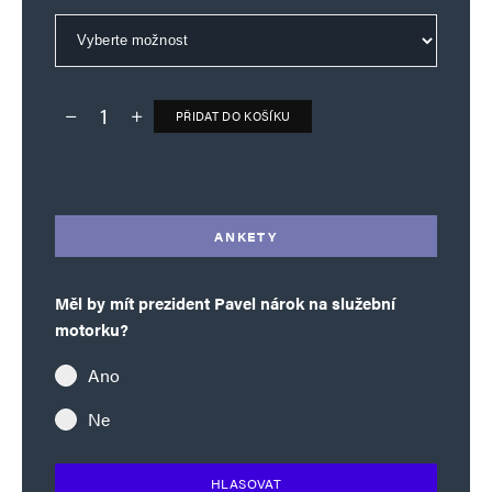
PŘIDAT DO KOŠÍKU
Deník TO – verze bez reklam množství
Alternative:
ANKETY
Měl by mít prezident Pavel nárok na služební
motorku?
Ano
Ne
HLASOVAT