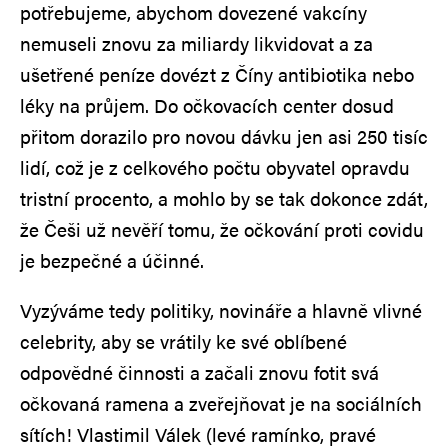
potřebujeme, abychom dovezené vakcíny
nemuseli znovu za miliardy likvidovat a za
ušetřené peníze dovézt z Číny antibiotika nebo
léky na průjem. Do očkovacích center dosud
přitom dorazilo pro novou dávku jen asi 250 tisíc
lidí, což je z celkového počtu obyvatel opravdu
tristní procento, a mohlo by se tak dokonce zdát,
že Češi už nevěří tomu, že očkování proti covidu
je bezpečné a účinné.
Vyzýváme tedy politiky, novináře a hlavně vlivné
celebrity, aby se vrátily ke své oblíbené
odpovědné činnosti a začali znovu fotit svá
očkovaná ramena a zveřejňovat je na sociálních
sítích! Vlastimil Válek (levé ramínko, pravé