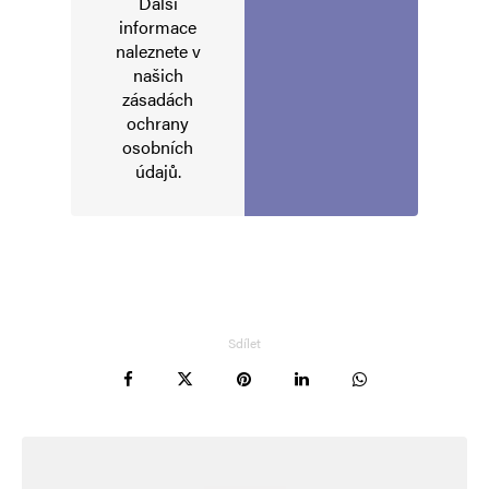
Další
Jméno
*
informace
naleznete v
našich
zásadách
E-mail
*
Webová stránka
ochrany
osobních
údajů
.
Uložit do prohlížeče jméno, e-mail a webovou stránku pro budoucí
komentáře.
Informujte mě o nových komentářích e-mailem.
Informujte mě o nových příspěvcích e-mailem.
Sdílet
Alternative: