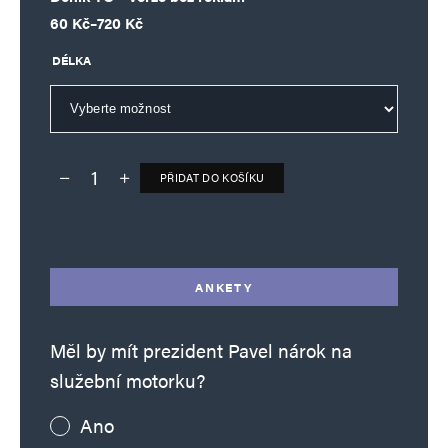
Rozpětí cen: 60 Kč až 720 Kč
60
Kč
–
720
Kč
DÉLKA
PŘIDAT DO KOŠÍKU
Deník TO – verze bez reklam množství
Alternative:
ANKETY
Měl by mít prezident Pavel nárok na
služební motorku?
Ano