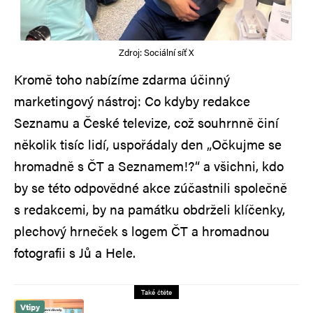
Zdroj: Sociální síť X
Kromě toho nabízíme zdarma účinný
marketingový nástroj: Co kdyby redakce
Seznamu a České televize, což souhrnně činí
několik tisíc lidí, uspořádaly den „Očkujme se
hromadně s ČT a Seznamem!?“ a všichni, kdo
by se této odpovědné akce zúčastnili společně
s redakcemi, by na památku obdrželi klíčenky,
plechový hrneček s logem ČT a hromadnou
fotografii s Jů a Hele.
Také čtěte
Vtipy