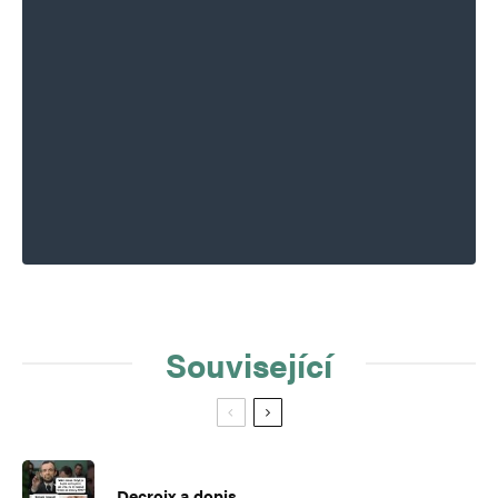
Související
Decroix a dopis