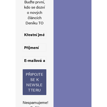
Buďte první,
kdo se dozví
o nových
článcích
Navigace pro komentáře
Starší komentáře
Deníku TO
Napsat komentář
Vaše e-mailová adresa nebude zveřejněna.
Vyžadované informace jsou
označeny
*
Komentář
*
Nespamujeme!