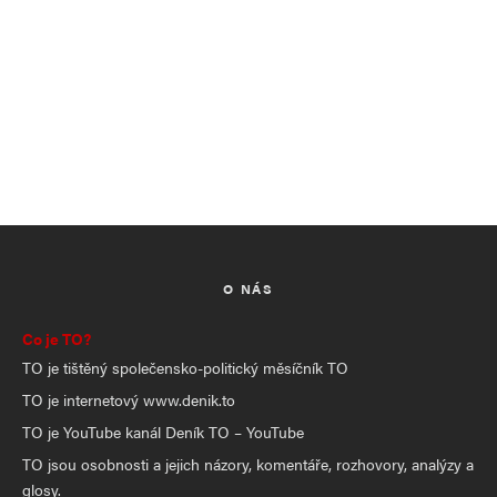
O NÁS
Co je TO?
TO je tištěný společensko-politický měsíčník TO
TO je internetový www.denik.to
TO je YouTube kanál Deník TO – YouTube
TO jsou osobnosti a jejich názory, komentáře, rozhovory, analýzy a
glosy.