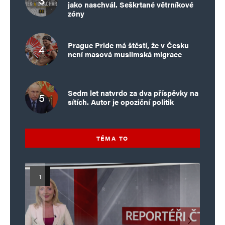
jako naschvál. Seškrtané větrníkové
zóny
Prague Pride má štěstí, že v Česku
není masová muslimská migrace
Sedm let natvrdo za dva příspěvky na
sítích. Autor je opoziční politik
TÉMA TO
Islamistický teror v EU, 6. díl:
Mýty o Václavu Klausovi:
Vymíráme a politici lžou: