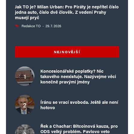
Jak TO je? Milan Urban: Pro Piráty je nepřítel číslo
jedna auto, číslo dvě člověk. Z vedení Prahy
musejí pryč
Redakce TO
·
29. 7. 2026
NEJNOVĚJŠÍ
Koncesionářské poplatky? Nic
takového neexistuje. Nazývejme věci
konečně pravými jmény
Íránu se vrací svoboda. Ještě ale není
hotovo
Řek a Chachar: Bitcoinová kauza, pro
ODS velký problém. Pavlovo veto