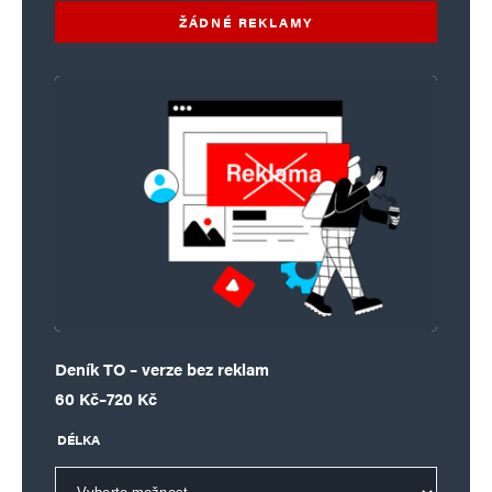
ŽÁDNÉ REKLAMY
Deník TO – verze bez reklam
Rozpětí cen: 60 Kč až 720 Kč
60
Kč
–
720
Kč
DÉLKA