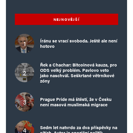
NEJNOVĚJŠÍ
Íránu se vrací svoboda. Ještě ale není
hotovo
Řek a Chachar: Bitcoinová kauza, pro
ODS velký problém. Pavlovo veto
jako naschvál. Seškrtané větrníkové
zóny
Prague Pride má štěstí, že v Česku
není masová muslimská migrace
Sedm let natvrdo za dva příspěvky na
sítích. Autor je opoziční politik