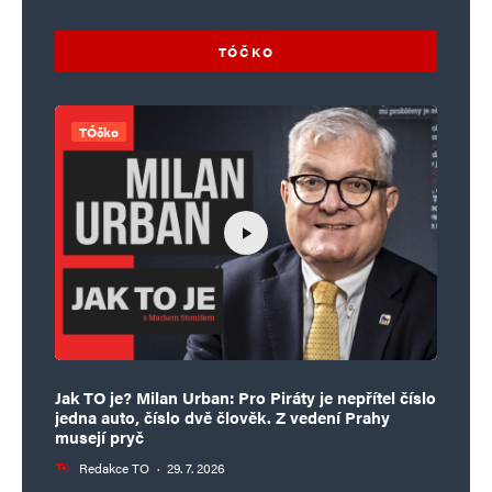
TÓČKO
TÓčko
Jak TO je? Milan Urban: Pro Piráty je nepřítel číslo
jedna auto, číslo dvě člověk. Z vedení Prahy
musejí pryč
Redakce TO
·
29. 7. 2026