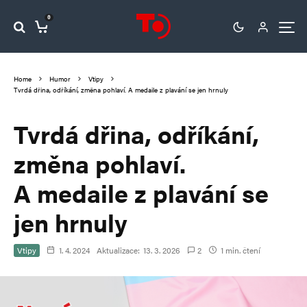
0
Home
Humor
Vtipy
Tvrdá dřina, odříkání, změna pohlaví. A medaile z plavání se jen hrnuly
Tvrdá dřina, odříkání,
změna pohlaví.
A medaile z plavání se
jen hrnuly
Vtipy
1. 4. 2024
Aktualizace:
13. 3. 2026
2
1 min. čtení