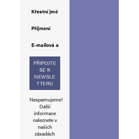
Komentář
*
Jméno
*
Nespamujeme!
Další
E-mail
*
Webová stránka
informace
naleznete v
našich
zásadách
Uložit do prohlížeče jméno, e-mail a webovou stránku pro budoucí