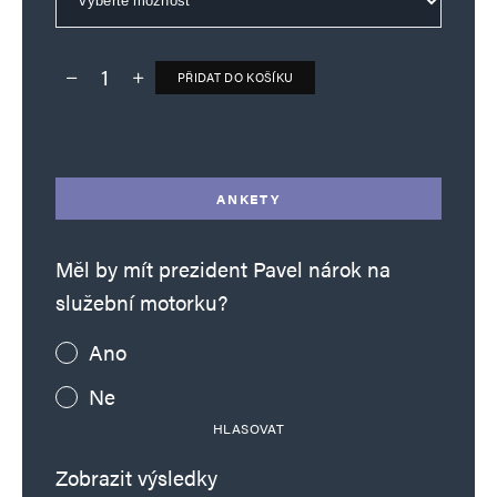
PŘIDAT DO KOŠÍKU
Deník TO – verze bez reklam množství
Alternative:
ANKETY
Měl by mít prezident Pavel nárok na
služební motorku?
Ano
Ne
HLASOVAT
Zobrazit výsledky