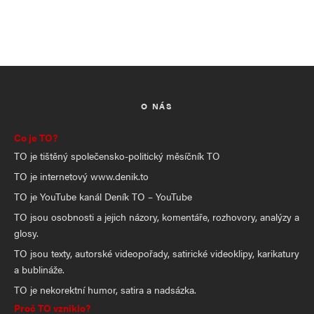
O NÁS
Co je TO?
TO je tištěný společensko-politický měsíčník TO
TO je internetový www.denik.to
TO je YouTube kanál Deník TO – YouTube
TO jsou osobnosti a jejich názory, komentáře, rozhovory, analýzy a
glosy.
TO jsou texty, autorské videopořady, satirické videoklipy, karikatury
a bublináže.
TO je nekorektní humor, satira a nadsázka.
Proč TO vzniklo?