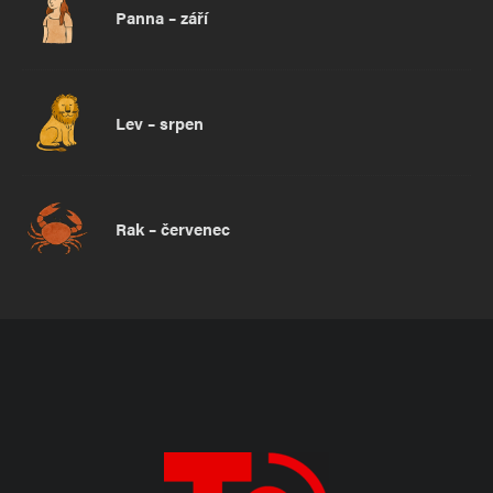
Panna – září
Lev – srpen
Rak – červenec