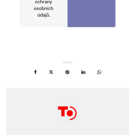
komentáře.
ochrany
osobních
údajů
.
Informujte mě o nových komentářích e-mailem.
Informujte mě o nových příspěvcích e-mailem.
Alternative:
Sdílet