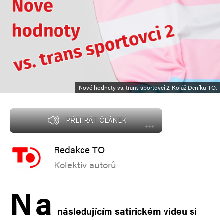
Nové hodnoty vs. trans sportovci 2. Koláž Deníku TO.
PŘEHRÁT ČLÁNEK
Redakce TO
Kolektiv autorů
N
a
následujícím satirickém videu si