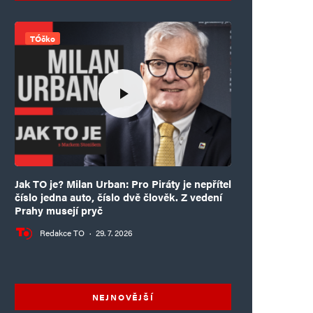
TÓčko
Jak TO je? Milan Urban: Pro Piráty je nepřítel
číslo jedna auto, číslo dvě člověk. Z vedení
Prahy musejí pryč
Redakce TO
·
29. 7. 2026
NEJNOVĚJŠÍ