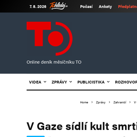
7. 8. 2026
Počasí
Ankety
Předplatn
Online deník měsíčníku TO
VIDEA
ZPRÁVY
PUBLICISTIKA
ROZHOVO
Home
Zprávy
Zahraničí
V 
V Gaze sídlí kult smrt