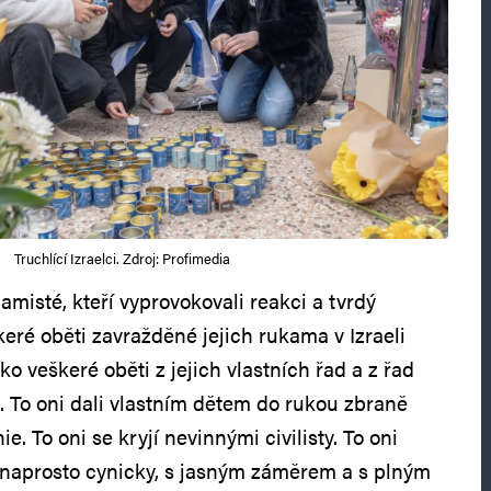
Truchlící Izraelci. Zdroj: Profimedia
islamisté, kteří vyprovokovali reakci a tvrdý
škeré oběti zavražděné jejich rukama v Izraeli
ko veškeré oběti z jejich vlastních řad a z řad
ů. To oni dali vlastním dětem do rukou zbraně
nie. To oni se kryjí nevinnými civilisty. To oni
– naprosto cynicky, s jasným záměrem a s plným