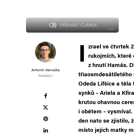
PŘEHRÁT ČLÁNEK
I
zrael ve čtvrtek 2
rukojmích, které 
z hnutí Hamás. D
Antonín Vavruška
třiaosmdesátiletého 
Redaktor
Odeda Lifšice a těla 
synků – Ariela a Kfir
krutou ohavnou cerem
i obětem – vysmíval. 
den nato se zjistilo,
místo jejich matky mr