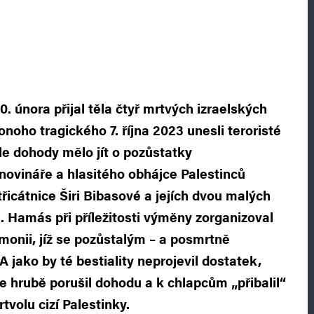
0. února přijal těla čtyř mrtvých izraelských
onoho tragického 7. října 2023 unesli teroristé
le dohody mělo jít o pozůstatky
novináře a hlasitého obhájce Palestinců
třicátnice Širi Bibasové a jejích dvou malých
a. Hamás při příležitosti výměny zorganizoval
onii, jíž se pozůstalým – a posmrtně
A jako by té bestiality neprojevil dostatek,
 že hrubě porušil dohodu a k chlapcům „přibalil“
tvolu cizí Palestinky.