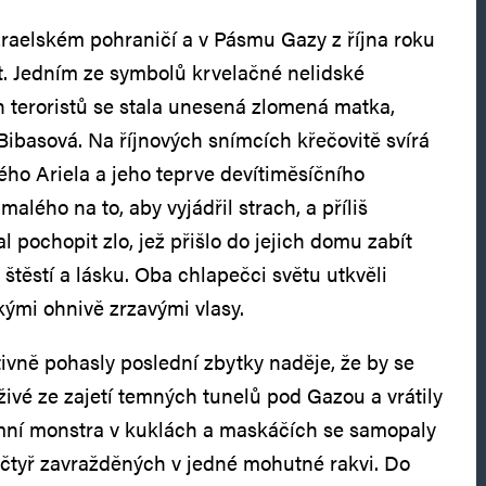
raelském pohraničí a v Pásmu Gazy z října roku
t. Jedním ze symbolů krvelačné nelidské
ch teroristů se stala unesená zlomená matka,
Bibasová. Na říjnových snímcích křečovitě svírá
ého Ariela a jeho teprve devítiměsíčního
 malého na to, aby vyjádřil strach, a příliš
 pochopit zlo, jež přišlo do jejich domu zabít
 štěstí a lásku. Oba chlapečci světu utkvěli
kými ohnivě zrzavými vlasy.
tivně pohasly poslední zbytky naděje, že by se
živé ze zajetí temných tunelů pod Gazou a vrátily
ní monstra v kuklách a maskáčích se samopaly
a čtyř zavražděných v jedné mohutné rakvi. Do