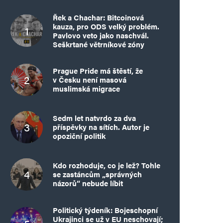
Řek a Chachar: Bitcoinová
kauza, pro ODS velký problém.
Pavlovo veto jako naschvál.
Seškrtané větrníkové zóny
Prague Pride má štěstí, že
v Česku není masová
muslimská migrace
Sedm let natvrdo za dva
příspěvky na sítích. Autor je
opoziční politik
Kdo rozhoduje, co je lež? Tohle
se zastáncům „správných
názorů“ nebude líbit
Politický týdeník: Bojeschopní
Ukrajinci se už v EU neschovají;