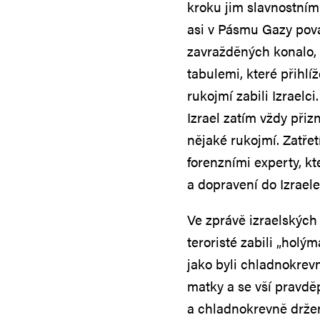
kroku jim slavnostním
asi v Pásmu Gazy pova
zavražděných konalo,
tabulemi, které přihlí
rukojmí zabili Izraelci
Izrael zatím vždy přizn
nějaké rukojmí. Zatřet
forenzními experty, k
a dopravení do Izraele
Ve zprávě izraelských
teroristé zabili „holý
jako byli chladnokrev
matky a se vší pravdě
a chladnokrevně drže