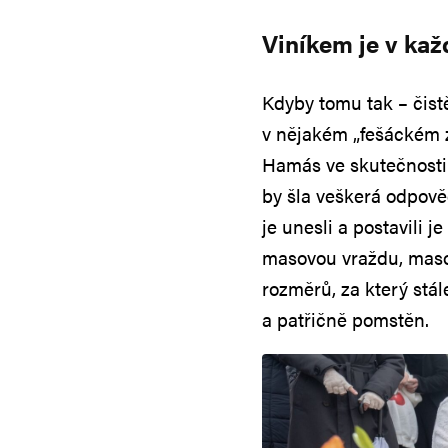
Viníkem je v ka
Kdyby tomu tak – čistě
v nějakém „fešáckém za
Hamás ve skutečnosti 
by šla veškerá odpověd
je unesli a postavili j
masovou vraždu, masov
rozměrů, za který stál
a patřičně pomstěn.