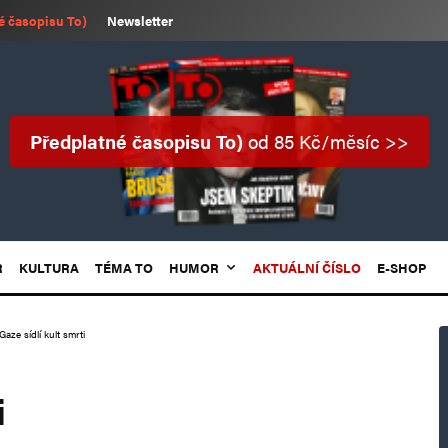
é časopisu To)
Newsletter
Předplatné časopisu To)
od 85 Kč/měsíc >>
R
KULTURA
TÉMA TO
HUMOR
AKTUÁLNÍ ČÍSLO
E-SHOP
Gaze sídlí kult smrti
i