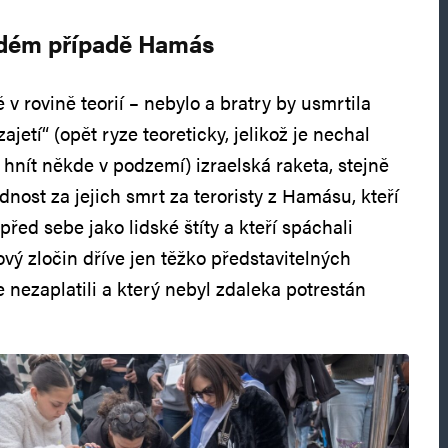
ždém případě Hamás
 v rovině teorií – nebylo a bratry by usmrtila
jetí“ (opět ryze teoreticky, jelikož je nechal
hnít někde v podzemí) izraelská raketa, stejně
nost za jejich smrt za teroristy z Hamásu, kteří
e před sebe jako lidské štíty a kteří spáchali
ý zločin dříve jen těžko představitelných
e nezaplatili a který nebyl zdaleka potrestán