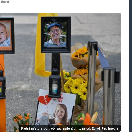
 čtení
Pietní místo s portréty zavražděných Izraelců. Zdroj: Profimedia