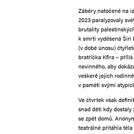
Záběry natočené na iz
2023 paralyzovaly svě
brutality palestinský
k smrti vyděšená Širi 
(v době únosu) čtyřlet
bratříčka Kfira – příliš
nevinného, aby dokázal
veškeré jejich rodinné
v paměti svými atypic
Ve čtvrtek však defini
snad děti kdy dostaly 
se zpět domů. Anonym
teatrálně přitáhla těl