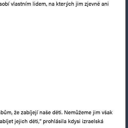
obí vlastním lidem, na kterých jim zjevně ani
bům, že zabíjejí naše děti. Nemůžeme jim však
abíjet jejich děti,“ prohlásila kdysi izraelská