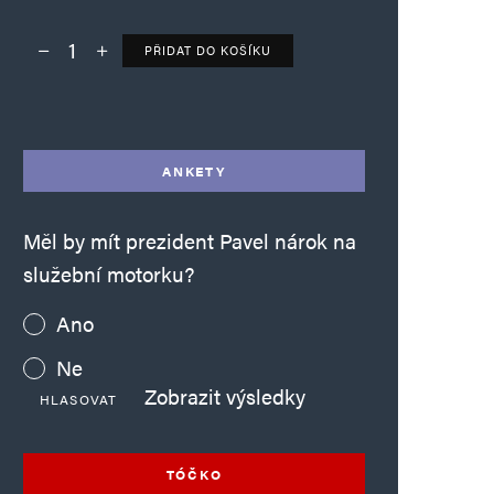
PŘIDAT DO KOŠÍKU
Deník TO – verze bez reklam množství
Alternative:
ANKETY
Měl by mít prezident Pavel nárok na
služební motorku?
Ano
Ne
Zobrazit výsledky
HLASOVAT
TÓČKO