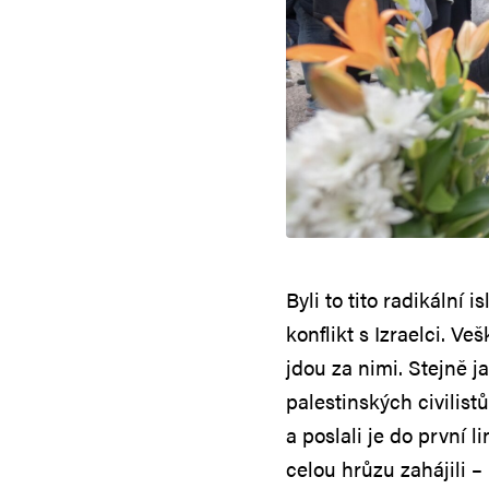
Byli to tito radikální 
konflikt s Izraelci. Ve
jdou za nimi. Stejně ja
palestinských civilist
a poslali je do první li
celou hrůzu zahájili 