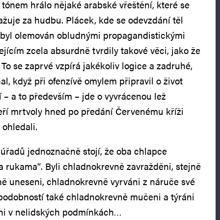
 tónem hrálo nějaké arabské vřeštění, které se
žuje za hudbu. Plácek, kde se odevzdání těl
 byl olemován obludnými propagandistickými
žejícím zcela absurdně tvrdily takové věci, jako že
. To se zaprvé vzpírá jakékoliv logice a zadruhé,
al, když při ofenzívě omylem připravil o život
í – a to především – jde o vyvrácenou lež
teří mrtvoly hned po předání Červenému kříži
 ohledali.
 úřadů jednoznačně stojí, že oba chlapce
ma rukama“. Byli chladnokrevně zavražděni, stejně
ně uneseni, chladnokrevně vyrváni z náruče své
podobností také chladnokrevně mučeni a týráni
ni v nelidských podmínkách…