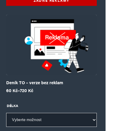
ŽÁDNÉ REKLAMY
Deník TO – verze bez reklam
Rozpětí cen: 60 Kč až 720 Kč
60
Kč
–
720
Kč
DÉLKA