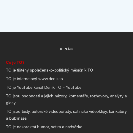
O NÁS
Co je TO?
TO je tištěný společensko-politický měsíčník TO
TO je internetový www.denik.to
TO je YouTube kanál Deník TO – YouTube
TO jsou osobnosti a jejich názory, komentáře, rozhovory, analýzy a
glosy.
TO jsou texty, autorské videopořady, satirické videoklipy, karikatury
a bublináže.
TO je nekorektní humor, satira a nadsázka.