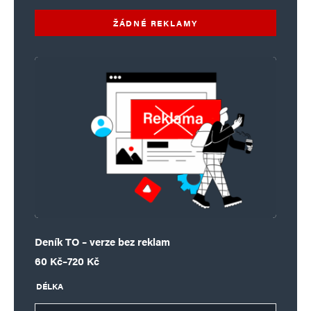
ŽÁDNÉ REKLAMY
Deník TO – verze bez reklam
Rozpětí cen: 60 Kč až 720 Kč
60
Kč
–
720
Kč
DÉLKA