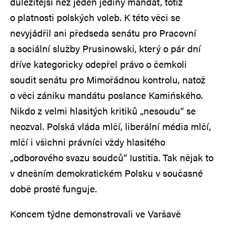
důležitější než jeden jediný mandát, totiž
o platnosti polských voleb. K této věci se
nevyjádřil ani předseda senátu pro Pracovní
a sociální služby Prusinowski, který o pár dní
dříve kategoricky odepřel právo o čemkoli
soudit senátu pro Mimořádnou kontrolu, natož
o věci zániku mandátu poslance Kamińského.
Nikdo z velmi hlasitých kritiků „nesoudu“ se
neozval. Polská vláda mlčí, liberální média mlčí,
mlčí i všichni právníci vždy hlasitého
„odborového svazu soudců“ Iustitia. Tak nějak to
v dnešním demokratickém Polsku v současné
době prostě funguje.
Koncem týdne demonstrovali ve Varšavě