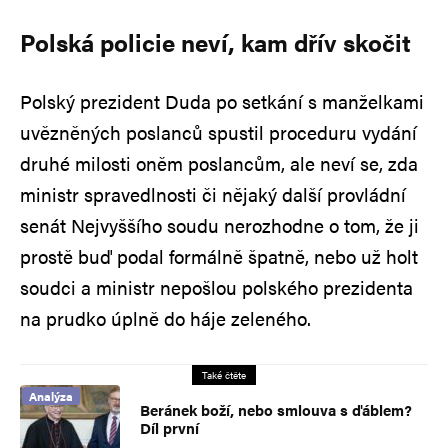
Polská policie neví, kam dřív skočit
Polský prezident Duda po setkání s manželkami
uvězněných poslanců spustil proceduru vydání
druhé milosti oněm poslancům, ale neví se, zda
ministr spravedlnosti či nějaký další provládní
senát Nejvyššího soudu nerozhodne o tom, že ji
prostě buď podal formálně špatně, nebo už holt
soudci a ministr nepošlou polského prezidenta
na prudko úplně do háje zeleného.
Také čtěte
Analýza
Beránek boží, nebo smlouva s ďáblem?
Díl první