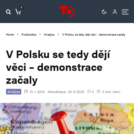
0
Home
Publicistika
Analýza
V Polsku se tedy dějí věci – demonstrace začaly
V Polsku se tedy dějí
věci – demonstrace
začaly
Analýza
13. 1. 2024
Aktualizace:
25. 9. 2025
4
3 min. čtení