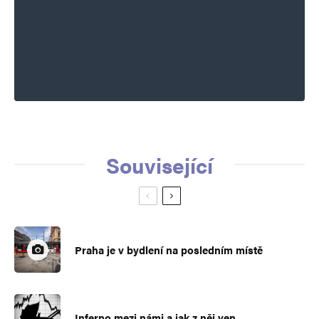
Související
Praha je v bydlení na posledním místě
Inferno mezi námi a jak z něj ven