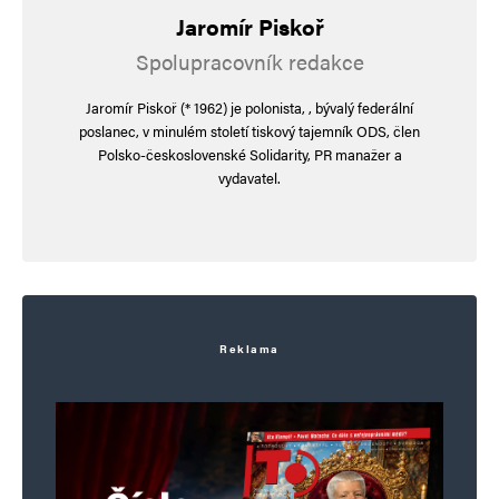
Jaromír Piskoř
Spolupracovník redakce
Jméno
*
Jaromír Piskoř (* 1962) je polonista, , bývalý federální
poslanec, v minulém století tiskový tajemník ODS, člen
Polsko-československé Solidarity, PR manažer a
E-mail
*
Webová stránka
vydavatel.
Uložit do prohlížeče jméno, e-mail a webovou stránku pro budoucí
komentáře.
Informujte mě o nových komentářích e-mailem.
Reklama
Informujte mě o nových příspěvcích e-mailem.
Alternative: