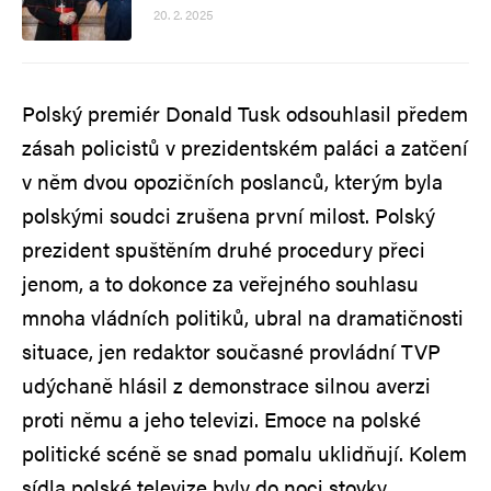
20. 2. 2025
Polský premiér Donald Tusk odsouhlasil předem
zásah policistů v prezidentském paláci a zatčení
v něm dvou opozičních poslanců, kterým byla
polskými soudci zrušena první milost. Polský
prezident spuštěním druhé procedury přeci
jenom, a to dokonce za veřejného souhlasu
mnoha vládních politiků, ubral na dramatičnosti
situace, jen redaktor současné provládní TVP
udýchaně hlásil z demonstrace silnou averzi
proti němu a jeho televizi. Emoce na polské
politické scéně se snad pomalu uklidňují. Kolem
sídla polské televize byly do noci stovky