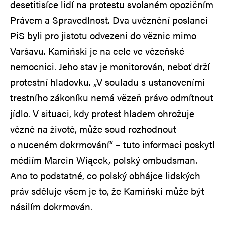
desetitisíce lidí na protestu svolaném opozičním
Právem a Spravedlnost. Dva uvěznění poslanci
PiS byli pro jistotu odvezeni do věznic mimo
Varšavu. Kamiński je na cele ve vězeňské
nemocnici. Jeho stav je monitorován, neboť drží
protestní hladovku. „V souladu s ustanoveními
trestního zákoníku nemá vězeň právo odmítnout
jídlo. V situaci, kdy protest hladem ohrožuje
vězně na životě, může soud rozhodnout
o nuceném dokrmování“ – tuto informaci poskytl
médiím Marcin Wiącek, polský ombudsman.
Ano to podstatné, co polský obhájce lidských
práv sděluje všem je to, že Kamiński může být
násilím dokrmován.