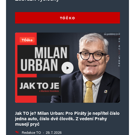
TÓČKO
TÓčko
Jak TO je? Milan Urban: Pro Piráty je nepřítel číslo
jedna auto, číslo dvě člověk. Z vedení Prahy
musejí pryč
Redakce TO
·
29. 7. 2026