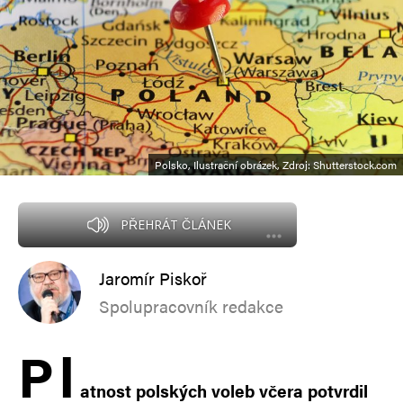
Polsko, Ilustrační obrázek, Zdroj: Shutterstock.com
PŘEHRÁT ČLÁNEK
Jaromír Piskoř
Spolupracovník redakce
P
l
atnost polských voleb včera potvrdil