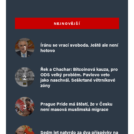
NEJNOVĚJŠÍ
Íránu se vrací svoboda. Ještě ale není
hotovo
Řek a Chachar: Bitcoinová kauza, pro
ODS velký problém. Pavlovo veto
jako naschvál. Seškrtané větrníkové
zóny
Prague Pride má štěstí, že v Česku
není masová muslimská migrace
Sedm let natvrdo za dva příspěvky na