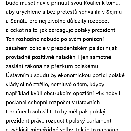
bude muset navíc přinutit svou Koalici k tomu,
aby urychleně a bez protestů schválila v Sejmu
a Senátu pro něj životně důležitý rozpočet
a čekat na to, jak zareaguje polský prezident.
Ten rozhodně nebude po svém ponížení
zásahem policie v prezidentském paláci nijak
provládně pozitivně naladěn. I jen samotné
zaslání zákona na přezkum polskému
Ústavnímu soudu by ekonomickou pozici polské
vlády silně ztížilo, nemluvě o tom, kdyby
například kvůli obstrukcím opoziční PiS nebyli
poslanci schopni rozpočet v ústavních
termínech schválit. To by měl pak polský
prezident právo rozpustit polský parlament
a vyhlásit mimořádné volby. Tak je to napsáno