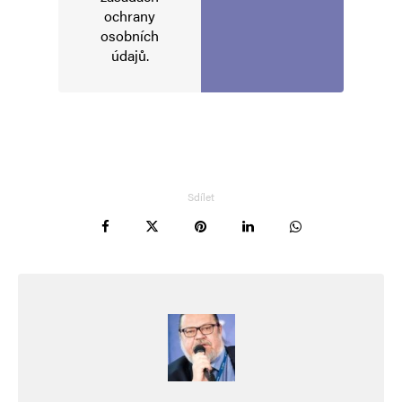
ochrany
Použiji okřídlené polské „Pożyjemy, zobaczymy“
osobních
údajů
.
🙂
Napsat komentář
Vaše e-mailová adresa nebude zveřejněna.
Vyžadované informace jsou
Sdílet
označeny
*
Komentář
*