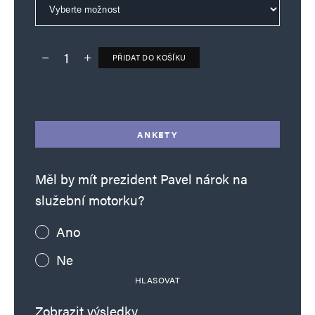
PŘIDAT DO KOŠÍKU
Deník TO – verze bez reklam množství
Alternative:
ANKETY
Měl by mít prezident Pavel nárok na
služební motorku?
Ano
Ne
HLASOVAT
Zobrazit výsledky