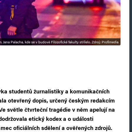
m. Jana Palacha, kde se v budově Filozofické fakulty střílelo. Zdroj: Profimedia
vka studentů žurnalistiky a komunikačních
ala otevřený dopis, určený českým redakcím
Ve světle čtvrteční tragédie v něm apelují na
održovala etický kodex a o události
mec oficiálních sdělení a ověřených zdrojů.