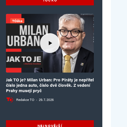
TÓčko
Jak TO je? Milan Urban: Pro Piráty je nepřítel
číslo jedna auto, číslo dvě člověk. Z vedení
Prahy musejí pryč
Redakce TO
·
29. 7. 2026
NEJNOVĚJŠÍ