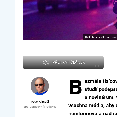
Policista hlídkuje u ná
PŘEHRÁT ČLÁNEK
B
ezmála tisíco
studií podeps
a novinářům. 
Pavel Cimbál
všechna média, aby d
Spolupracovník redakce
neinformovala nad rá