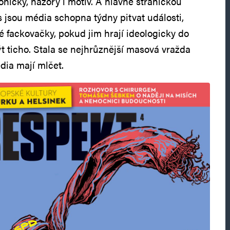
níčky, názory i motiv. A hlavně stranickou
s jsou média schopna týdny pitvat události,
é fackovačky, pokud jim hrají ideologicky do
t ticho. Stala se nejhrůznější masová vražda
dia mají mlčet.