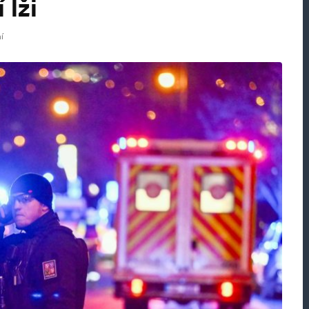
 lži
í