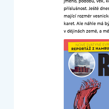
jméno, podobu, věk, ko
příslušnost. Ještě dne
mající rozměr vesnick
karet. Ale náhle má bý
v dějinách země, a mé