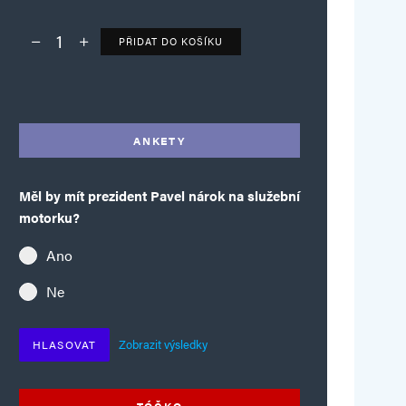
PŘIDAT DO KOŠÍKU
Deník TO – verze bez reklam množství
Alternative:
ANKETY
Měl by mít prezident Pavel nárok na služební
motorku?
Ano
Ne
Zobrazit výsledky
HLASOVAT
TÓČKO