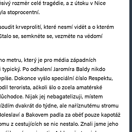
děsivý rozměr celé tragédie, a z útoku v Nice
la stoprocentní.
udit krveprolití, které nesmí vidět a o kterém
 Stalo se, semkněte se, vezměte na vědomí
ího metru, který je pro média západních
i typický. Po odhalení Jaromíra Baldy nikdo
epíše. Dokonce vyšlo speciální číslo Respektu,
dil terorista, ačkoli šlo o zcela amatérské
chodce. Nijak jej nebagatelizuji, místem
íždím dvakrát do týdne, ale naříznutému stromu
Boleslaví a Bakovem padla za oběť pouze kapotáž
mu z cestujících se nic nestalo. Znali jsme jeho