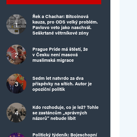
Řek a Chachar: Bitcoinová
kauza, pro ODS velký problém.
Pavlovo veto jako naschvál.
Seškrtané větrníkové zóny
Prague Pride má štěstí, že
v Česku není masová
muslimská migrace
Sedm let natvrdo za dva
příspěvky na sítích. Autor je
opoziční politik
Kdo rozhoduje, co je lež? Tohle
se zastáncům „správných
názorů“ nebude líbit
Politický týdeník: Bojeschopní