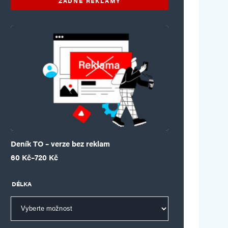
ŽÁDNÉ REKLAMY
Deník TO – verze bez reklam
Rozpětí cen: 60 Kč až 720 Kč
60
Kč
–
720
Kč
DÉLKA