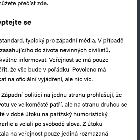
můžete přečíst
zde
.
eptejte se
 standard, typický pro západní média. V případě
 zasahujícího do života nevinných civilistů,
kvátně informovat. Veřejnost se má pouze
věřit, že vše bude v pořádku. Povoleno má
t na oficiální vyjádření, ale nic víc.
. Západní politici na jednu stranu prohlašují, že
votu ve velkoměstě patří, ale na stranu druhou se
ště v době útoku na pařížský humoristický
harlie a volali po svobodě slova. Z útoku
tala na veřejnost pouze jediná rozmazaná