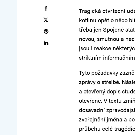
Tragická čtvrteční udá
kotlinu opět o něco b
třeba jen Spojené stát
novou, smutnou a neč
jsou i reakce některýc
striktním informační
Tyto požadavky zazněly
zprávy o střelbě. Násl
a otevřený dopis stude
otevřeně. V textu zmi
dosavadní zpravodajst
zveřejnění jména a pod
průběhu celé tragédi