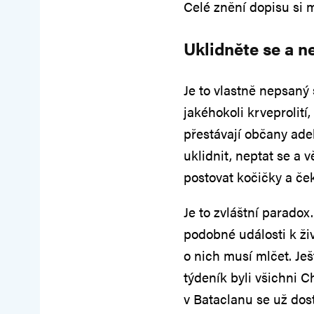
Celé znění dopisu si 
Uklidněte se a n
Je to vlastně nepsaný
jakéhokoli krveprolití,
přestávají občany ade
uklidnit, neptat se a 
postovat kočičky a čeka
Je to zvláštní paradox
podobné události k ži
o nich musí mlčet. Je
týdeník byli všichni C
v Bataclanu se už dos