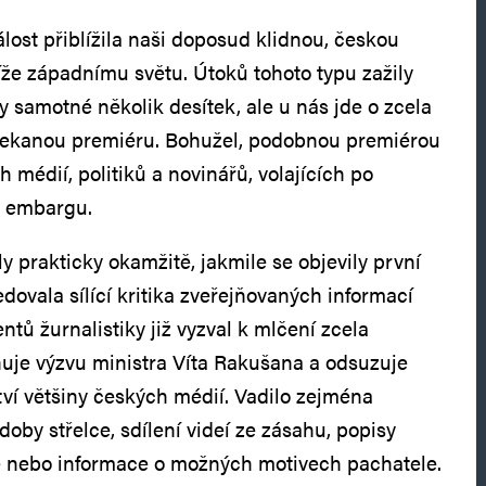
lost přiblížila naši doposud klidnou, českou
líže západnímu světu. Útoků tohoto typu zažily
y samotné několik desítek, ale u nás jde o zcela
ekanou premiéru. Bohužel, podobnou premiérou
h médií, politiků a novinářů, volajících po
m embargu.
 prakticky okamžitě, jakmile se objevily první
edovala sílící kritika zveřejňovaných informací
ntů žurnalistiky již vyzval k mlčení zcela
ňuje výzvu ministra Víta Rakušana a odsuzuje
ví většiny českých médií. Vadilo zejména
oby střelce, sdílení videí ze zásahu, popisy
e nebo informace o možných motivech pachatele.