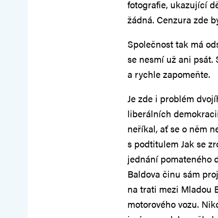
fotografie, ukazující 
žádná. Cenzura zde by
Společnost tak má odso
se nesmí už ani psát.
a rychle zapomeňte.
Je zde i problém dvoj
liberálních demokraci
neříkal, ať se o něm n
s podtitulem Jak se zro
jednání pomateného dů
Baldova činu sám proj
na trati mezi Mladou 
motorového vozu. Niko