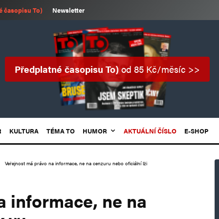
é časopisu To)
Newsletter
Předplatné časopisu To)
od 85 Kč/měsíc >>
R
KULTURA
TÉMA TO
HUMOR
AKTUÁLNÍ ČÍSLO
E-SHOP
Veřejnost má právo na informace, ne na cenzuru nebo oficiální lži
a informace, ne na