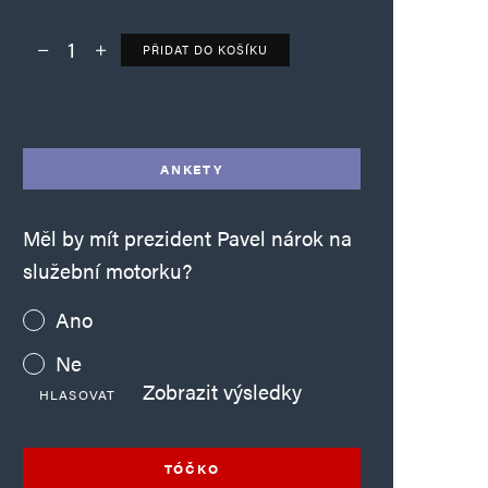
PŘIDAT DO KOŠÍKU
Deník TO – verze bez reklam množství
Alternative:
ANKETY
Měl by mít prezident Pavel nárok na
služební motorku?
Ano
Ne
Zobrazit výsledky
HLASOVAT
TÓČKO