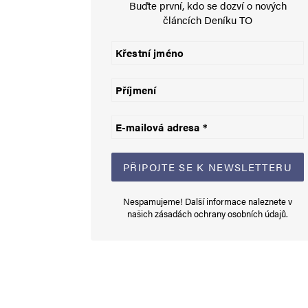
Buďte první, kdo se dozví o nových
článcích Deníku TO
Uložit do prohlížeče jméno, e-mail a webovou stránku pro bud
Informujte mě o nových komentářích e-mailem.
Informujte mě o nových příspěvcích e-mailem.
Alternative:
Nespamujeme! Další informace naleznete v
našich
zásadách ochrany osobních údajů
.