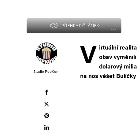
PŘEHRÁT ČLÁNEK
V
irtuální realit
obav vyměnili 
dolarový mili
Studio PopKorn
na nos věšet Bulíčky