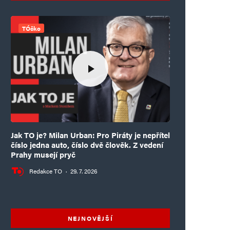
TÓčko
Jak TO je? Milan Urban: Pro Piráty je nepřítel
číslo jedna auto, číslo dvě člověk. Z vedení
Prahy musejí pryč
Redakce TO
·
29. 7. 2026
NEJNOVĚJŠÍ