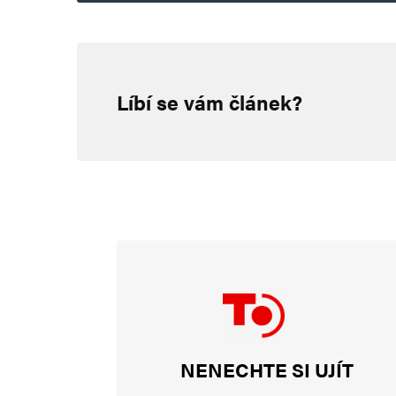
Napsat komentář
Líbí se vám článek?
Vaše e-mailová adresa nebude zveřejněna.
Vyžadované informace js
Komentář
*
Jméno
*
NENECHTE SI UJÍT
E-mail
*