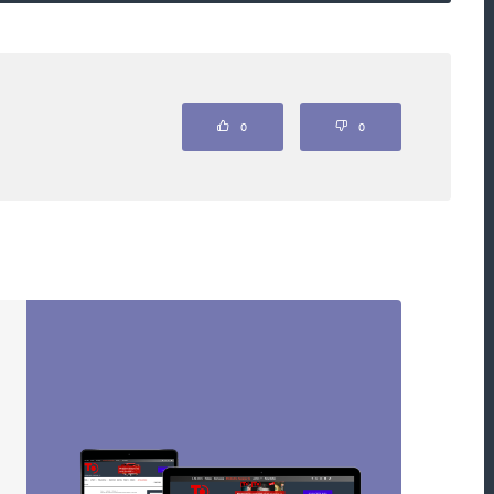
ou označeny
*
0
0
Webová stránka