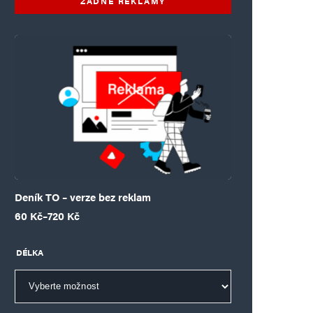
ŽÁDNÉ REKLAMY
Deník TO – verze bez reklam
Rozpětí cen: 60 Kč až 720 Kč
60
Kč
–
720
Kč
DÉLKA