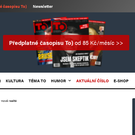
é časopisu To)
Newsletter
Předplatné časopisu To)
od 85 Kč/měsíc >>
R
KULTURA
TÉMA TO
HUMOR
AKTUÁLNÍ ČÍSLO
E-SHOP
v nové realitě