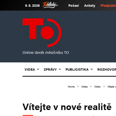
9. 8. 2026
Počasí
Ankety
Předplatn
Online deník měsíčníku TO
VIDEA
ZPRÁVY
PUBLICISTIKA
ROZHOVO
Home
Videa
Video
Vítejte 
Vítejte v nové realitě