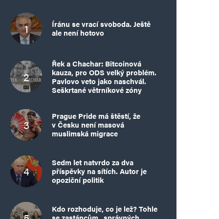
Íránu se vrací svoboda. Ještě
ale není hotovo
Řek a Chachar: Bitcoinová
kauza, pro ODS velký problém.
Pavlovo veto jako naschvál.
Seškrtané větrníkové zóny
Prague Pride má štěstí, že
v Česku není masová
muslimská migrace
Sedm let natvrdo za dva
příspěvky na sítích. Autor je
opoziční politik
Kdo rozhoduje, co je lež? Tohle
se zastáncům „správných