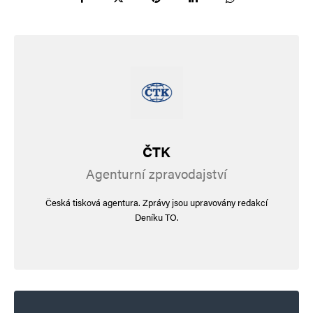
Bohužel odhodlanost a ráznost belgických či
polských zemědělců ti čeští, moravští
i moravskoslezští, resp. Doležalovi a Pýchovi
nemají ani co by se za nehet vešlo. Takové
typické čecháčkovské: Rozhodně protestujeme,
abychom nebyli na chvostě za těmi evropskými,
ČTK
ale zároveň né tak moc, abychon si nenahněvali
Agenturní zpravodajství
vládu a média… To víte, co kdyby…
Česká tisková agentura. Zprávy jsou upravovány redakcí
Deníku TO.
Ivana Andre
Odpovědět
7. 3. 2024 (22:48)
Zdá se, že už nemáme hodné a zlé zemědělce