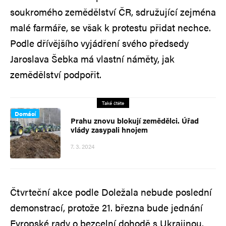
soukromého zemědělství ČR, sdružující zejména
malé farmáře, se však k protestu přidat nechce.
Podle dřívějšího vyjádření svého předsedy
Jaroslava Šebka má vlastní náměty, jak
zemědělství podpořit.
Také čtěte
Domácí
Prahu znovu blokují zemědělci. Úřad
vlády zasypali hnojem
7. 3. 2024
Čtvrteční akce podle Doležala nebude poslední
demonstrací, protože 21. března bude jednání
Evropské rady o bezcelní dohodě s Ukrajinou.