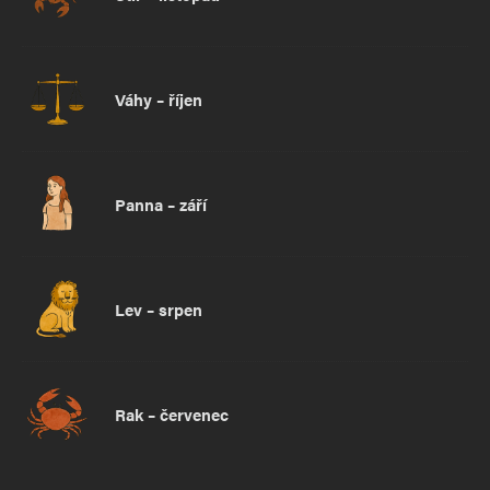
Váhy – říjen
Panna – září
Lev – srpen
Rak – červenec