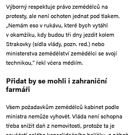
Výborný respektuje právo zemědělců na
protesty, ale není ochoten jednat pod tlakem.
„Nemám eso v rukávu, které bych vytáhl
v okamžiku, kdy budou tři dny jezdit kolem
Strakovky (sídla vlády, pozn. red.) nebo
ministerstva zemědělství zemědělci se svojí
technikou,“ řekl včera médiím.
Přidat by se mohli i zahraniční
farmáři
Všem požadavkům zemědělců kabinet podle
ministra nemůže vyhovět. Vláda není schopna
třeba snížit daň z nemovitosti, protože ta je
součástí celého konsolidačního balíčku, z něhož