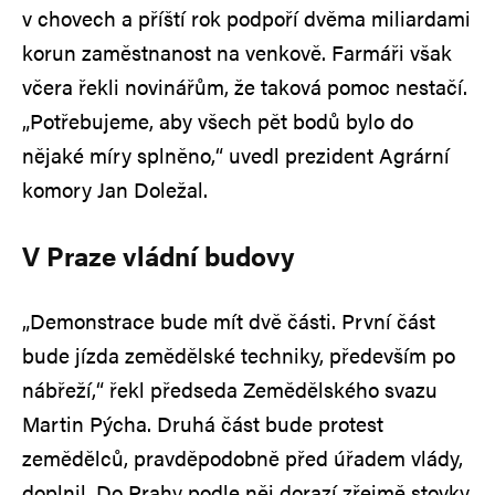
v chovech a příští rok podpoří dvěma miliardami
korun zaměstnanost na venkově. Farmáři však
včera řekli novinářům, že taková pomoc nestačí.
„Potřebujeme, aby všech pět bodů bylo do
nějaké míry splněno,“ uvedl prezident Agrární
komory Jan Doležal.
V Praze vládní budovy
„Demonstrace bude mít dvě části. První část
bude jízda zemědělské techniky, především po
nábřeží,“ řekl předseda Zemědělského svazu
Martin Pýcha. Druhá část bude protest
zemědělců, pravděpodobně před úřadem vlády,
doplnil. Do Prahy podle něj dorazí zřejmě stovky