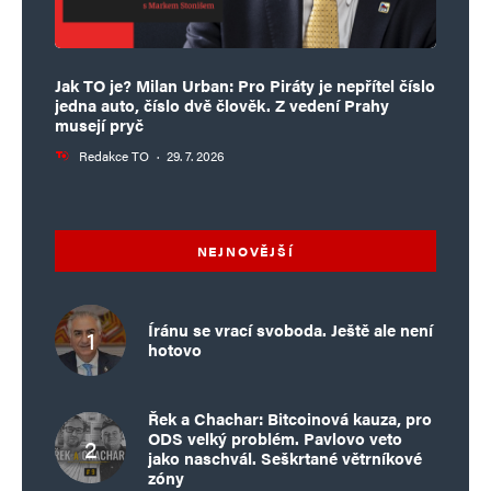
Jak TO je? Milan Urban: Pro Piráty je nepřítel číslo
jedna auto, číslo dvě člověk. Z vedení Prahy
musejí pryč
Redakce TO
·
29. 7. 2026
NEJNOVĚJŠÍ
Íránu se vrací svoboda. Ještě ale není
hotovo
Řek a Chachar: Bitcoinová kauza, pro
ODS velký problém. Pavlovo veto
jako naschvál. Seškrtané větrníkové
zóny