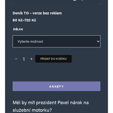
Deník TO – verze bez reklam
Rozpětí cen: 60 Kč až 720 Kč
60
Kč
–
720
Kč
DÉLKA
PŘIDAT DO KOŠÍKU
Deník TO – verze bez reklam množství
Alternative:
ANKETY
Měl by mít prezident Pavel nárok na
služební motorku?