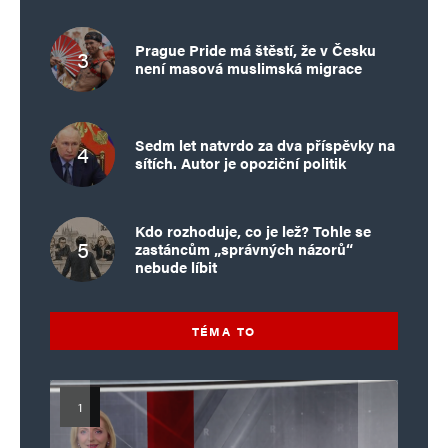
Prague Pride má štěstí, že v Česku
není masová muslimská migrace
Sedm let natvrdo za dva příspěvky na
sítích. Autor je opoziční politik
Kdo rozhoduje, co je lež? Tohle se
zastáncům „správných názorů“
nebude líbit
TÉMA TO