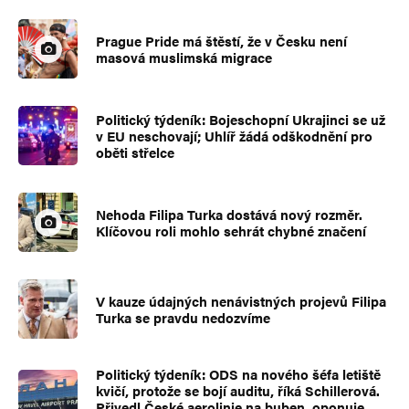
Prague Pride má štěstí, že v Česku není
masová muslimská migrace
Politický týdeník: Bojeschopní Ukrajinci se už
v EU neschovají; Uhlíř žádá odškodnění pro
oběti střelce
Nehoda Filipa Turka dostává nový rozměr.
Klíčovou roli mohlo sehrát chybné značení
V kauze údajných nenávistných projevů Filipa
Turka se pravdu nedozvíme
Politický týdeník: ODS na nového šéfa letiště
kvičí, protože se bojí auditu, říká Schillerová.
Přivedl České aerolinie na buben, oponuje