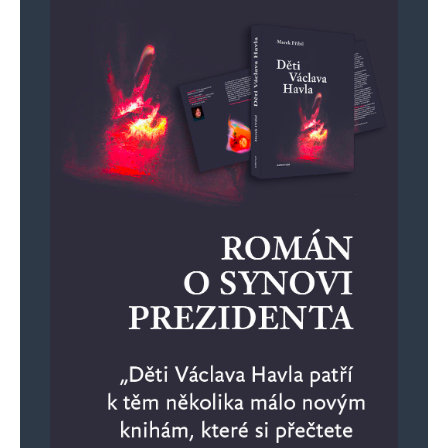
Komentář
*
Jméno
*
E-mail
*
Webová stránka
Uložit do prohlížeče jméno, e-mail a webovou stránku pro budoucí
komentáře.