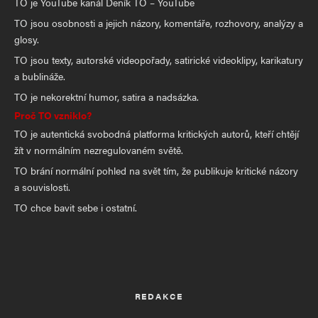
TO je YouTube kanál Deník TO – YouTube
TO jsou osobnosti a jejich názory, komentáře, rozhovory, analýzy a
glosy.
TO jsou texty, autorské videopořady, satirické videoklipy, karikatury
a bublináže.
TO je nekorektní humor, satira a nadsázka.
Proč TO vzniklo?
TO je autentická svobodná platforma kritických autorů, kteří chtějí
žít v normálním nezregulovaném světě.
TO brání normální pohled na svět tím, že publikuje kritické názory
a souvislosti.
TO chce bavit sebe i ostatní.
REDAKCE