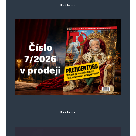
díky odvaze jednoho, který složil hnůj před úřad
Reklama
vlády 👍
gogo
Odpovědět
10. 3. 2024 (7:19)
A to byl ještě velice při zemi. Kdyby tam
složil kejdu z prasečáku, tak to bude cítit
ještě na Jižním městě
Napsat komentář
Reklama
Vaše e-mailová adresa nebude zveřejněna.
Vyžadované informace jsou
označeny
*