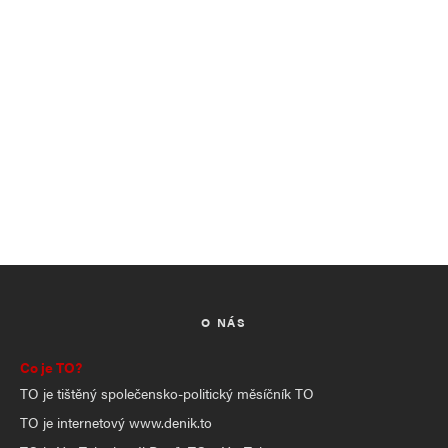
O NÁS
Co je TO?
TO je tištěný společensko-politický měsíčník TO
TO je internetový www.denik.to