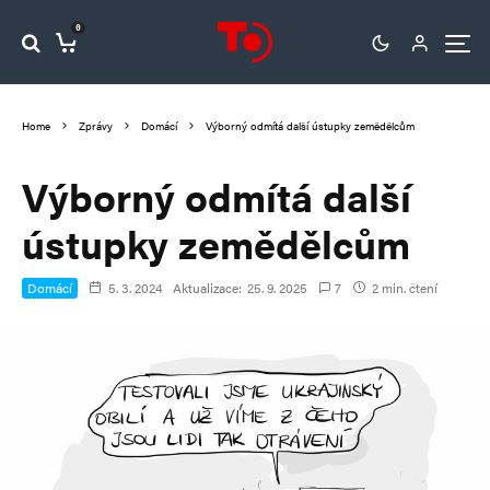
0
Home
Zprávy
Domácí
Výborný odmítá další ústupky zemědělcům
Výborný odmítá další
ústupky zemědělcům
Domácí
5. 3. 2024
Aktualizace:
25. 9. 2025
7
2 min. čtení