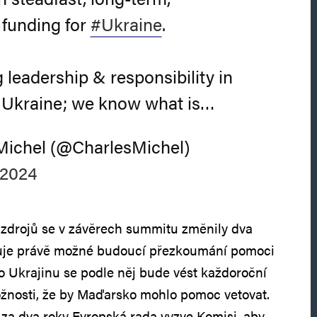
 funding for
#Ukraine
.
g leadership & responsibility in
r Ukraine; we know what is…
Michel (@CharlesMichel)
 2024
 zdrojů se v závěrech summitu změnily dva
uje právě možné budoucí přezkoumání pomoci
o Ukrajinu se podle něj bude vést každoroční
žnosti, že by Maďarsko mohlo pomoc vetovat.
 za dva roky Evropská rada vyzve Komisi, aby