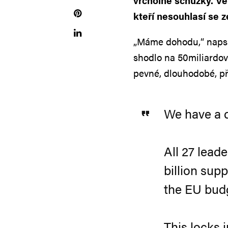
vrcholné schůzky. Ve
kteří nesouhlasí se 
„Máme dohodu,“ napsal 
shodlo na 50miliardo
pevné, dlouhodobé, př
We have a 
All 27 lead
billion sup
the EU bud
This locks i