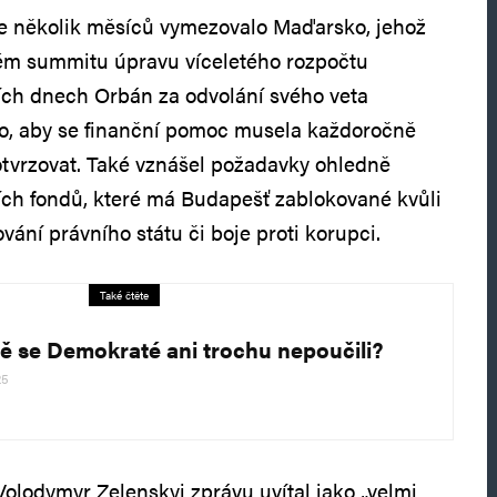
se několik měsíců vymezovalo Maďarsko, jehož
ém summitu úpravu víceletého rozpočtu
ích dnech Orbán za odvolání svého veta
to, aby se finanční pomoc musela každoročně
tvrzovat. Také vznášel požadavky ohledně
ích fondů, které má Budapešť zablokované kvůli
ání právního státu či boje proti korupci.
Také čtěte
ě se Demokraté ani trochu nepoučili?
25
Volodymyr Zelenskyj zprávu uvítal jako „velmi