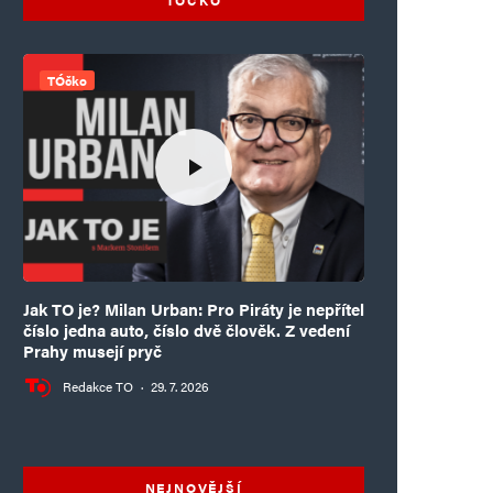
TÓčko
Jak TO je? Milan Urban: Pro Piráty je nepřítel
číslo jedna auto, číslo dvě člověk. Z vedení
Prahy musejí pryč
Redakce TO
·
29. 7. 2026
NEJNOVĚJŠÍ