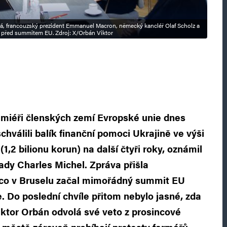
vá, francouzský prezident Emmanuel Macron, německý kancléř Olaf Scholz a
 před summitem EU. Zdroj: X/Orbán Viktor
remiéři členských zemí Evropské unie dnes
hválili balík finanční pomoci Ukrajině ve výši
(1,2 bilionu korun) na další čtyři roky, oznámil
dy Charles Michel. Zpráva přišla
 co v Bruselu začal mimořádný summit EU
. Do poslední chvíle přitom nebylo jasné, zda
ktor Orbán odvolá své veto z prosincové