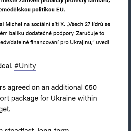
 městě zároveň probíhají protesty farmářů,
zemědělskou politikou EU.
Michel na sociální síti X. „Všech 27 lídrů se
vém balíku dodatečné podpory. Zaručuje to
edvídatelné financování pro Ukrajinu,“ uvedl.
deal.
#Unity
ers agreed on an additional €50
port package for Ukraine within
get.
n steadfast, long-term,