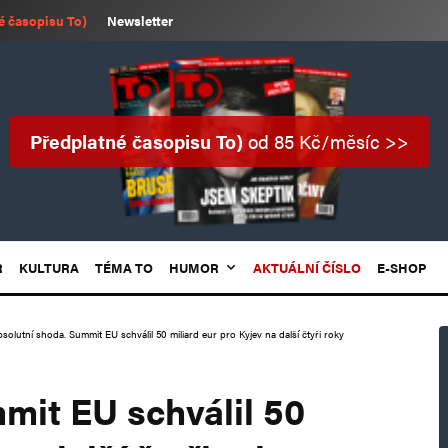
é časopisu To)
Newsletter
Předplatné časopisu To)
od 85 Kč/měsíc >>
R
KULTURA
TÉMA TO
HUMOR
AKTUÁLNÍ ČÍSLO
E-SHOP
solutní shoda. Summit EU schválil 50 miliard eur pro Kyjev na další čtyři roky
mit EU schválil 50