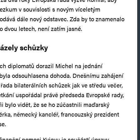
řezkum v souvislosti s novým víceletým
odává dále nový odstavec. Zda by to znamenalo
o dvou letech, není zatím jasné.
ázely schůzky
ích diplomatů dorazil Michel na jednání
 byla odsouhlasena dohoda. Dnešnímu zahájení
ada bilaterálních schůzek jak ve středu večer,
setkání uspořádal právě předseda Evropské rady,
ii bylo vidět, že se ho zúčastnili maďarský
iérka, německý kancléř, francouzský prezident
se.
inanční pomoci Kyjevu je součástí úpravy