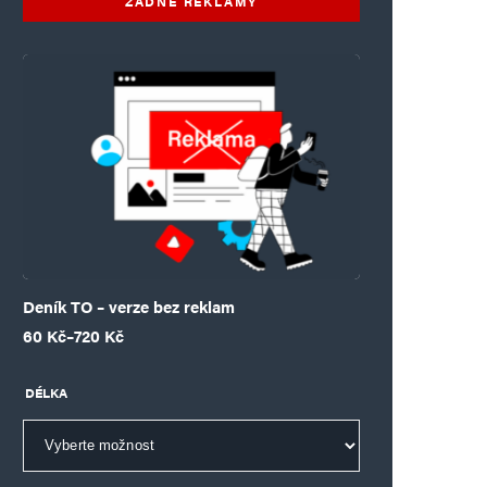
ŽÁDNÉ REKLAMY
Deník TO – verze bez reklam
Rozpětí cen: 60 Kč až 720 Kč
60
Kč
–
720
Kč
DÉLKA