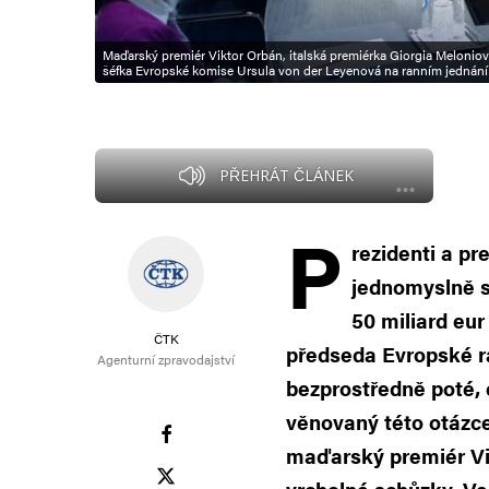
Maďarský premiér Viktor Orbán, italská premiérka Giorgia Melonio
šéfka Evropské komise Ursula von der Leyenová na ranním jednání
PŘEHRÁT ČLÁNEK
P
rezidenti a p
jednomyslně sc
50 miliard eur 
ČTK
předseda Evropské ra
Agenturní zpravodajství
bezprostředně poté,
věnovaný této otázce
maďarský premiér Vi