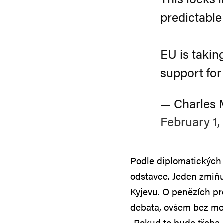
predictable
EU is takin
support fo
— Charles 
February 1,
Podle diplomatických
odstavce. Jeden zmiň
Kyjevu. O penězích pr
debata, ovšem bez mo
„Pokud to bude třeba,