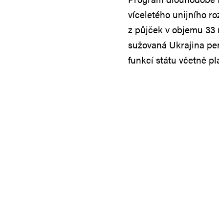
víceletého unijního r
z půjček v objemu 33 m
sužovaná Ukrajina pen
funkcí státu včetně p