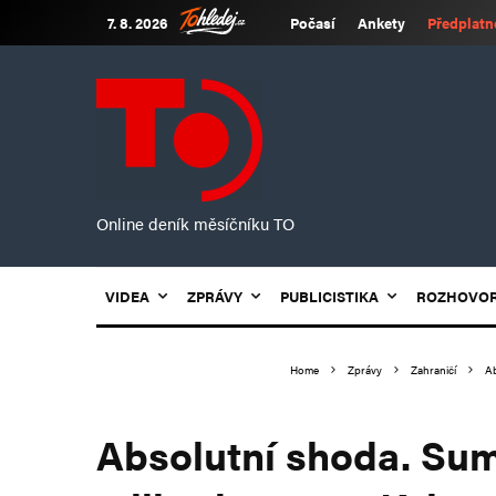
7. 8. 2026
Počasí
Ankety
Předplatn
Online deník měsíčníku TO
VIDEA
ZPRÁVY
PUBLICISTIKA
ROZHOVO
Home
Zprávy
Zahraničí
Ab
Absolutní shoda. Sum