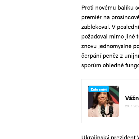
Proti novému balíku 
premiér na prosincov
zablokoval. V posledn
požadoval mimo jiné 
znovu jednomyslně po
čerpání peněz z unijn
sporům ohledně fungov
Zahraničí
Vážn
29. 7. 20
Ukrajinský prezident 