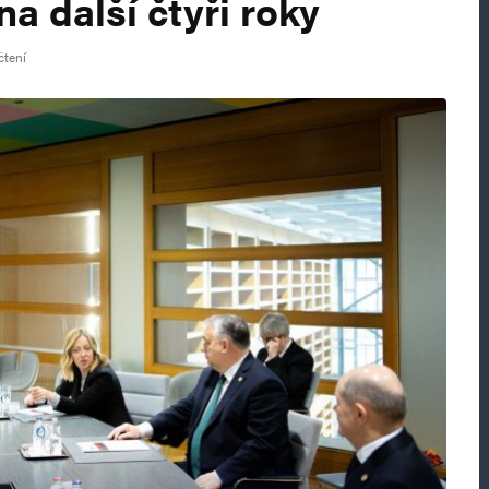
na další čtyři roky
čtení