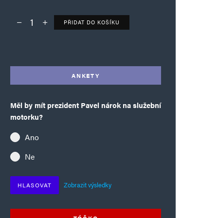
PŘIDAT DO KOŠÍKU
Deník TO – verze bez reklam množství
Alternative:
ANKETY
Měl by mít prezident Pavel nárok na služební
motorku?
Ano
Ne
Zobrazit výsledky
HLASOVAT
TÓČKO