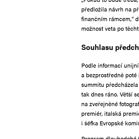
předložila návrh na p
finančním rámcem,“ d
možnost veta po těcht
Souhlasu předch
Podle informací unijn
a bezprostředně poté
summitu předcházela ř
tak dnes ráno. Větší 
na zveřejněné fotograf
premiér, italská prem
i šéfka Evropské komi
Program dlouhodobé f