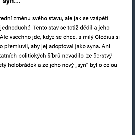
řední změnu svého stavu, ale jak se vzápětí
 jednoduché. Tento stav se totiž dědil a jeho
. Ale všechno jde, když se chce, a milý Clodius si
o přemluvil, aby jej adoptoval jako syna. Ani
atních politických šíbrů nevadilo, že čerstvý
letý holobrádek a že jeho nový „syn“ byl o celou