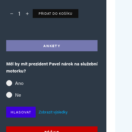
PŘIDAT DO KOŠÍKU
Deník TO – verze bez reklam množství
Alternative:
ANKETY
Měl by mít prezident Pavel nárok na služební
motorku?
Ano
Ne
Zobrazit výsledky
HLASOVAT
TÓČKO