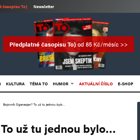
é časopisu To)
Newsletter
Předplatné časopisu To)
od 85 Kč/měsíc >>
R
KULTURA
TÉMA TO
HUMOR
AKTUÁLNÍ ČÍSLO
E-SHOP
Bojovník Oganesjan? To už tu jednou bylo…
To už tu jednou bylo…