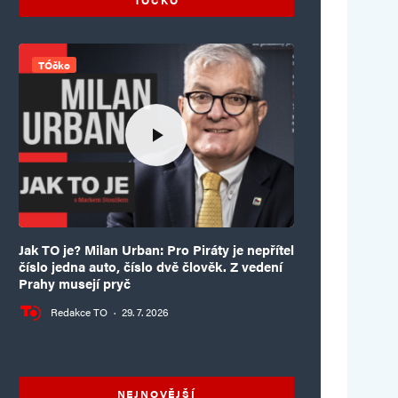
TÓčko
Jak TO je? Milan Urban: Pro Piráty je nepřítel
číslo jedna auto, číslo dvě člověk. Z vedení
Prahy musejí pryč
Redakce TO
·
29. 7. 2026
NEJNOVĚJŠÍ