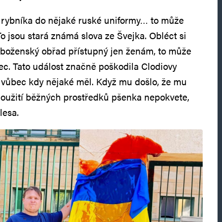
i rybníka do nějaké ruské uniformy… to může
o jsou stará známá slova ze Švejka. Obléct si
náboženský obřad přístupný jen ženám, to může
bec. Tato událost značně poškodila Clodiovy
li vůbec kdy nějaké měl. Když mu došlo, že mu
 použití běžných prostředků pšenka nepokvete,
lesa.