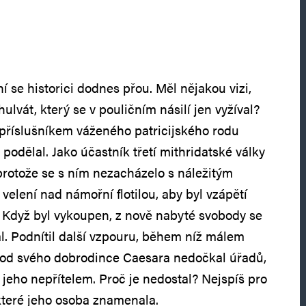
 se historici dodnes přou. Měl nějakou vizi,
hulvát, který se v pouličním násilí jen vyžíval?
yl příslušníkem váženého patricijského rodu
 podělal. Jako účastník třetí mithridatské války
 protože se s ním nezacházelo s náležitým
velení nad námořní flotilou, aby byl vzápětí
y. Když byl vykoupen, z nově nabyté svobody se
al. Podnítil další vzpouru, během níž málem
se od svého dobrodince Caesara nedočkal úřadů,
e jeho nepřítelem. Proč je nedostal? Nejspíš pro
 které jeho osoba znamenala.