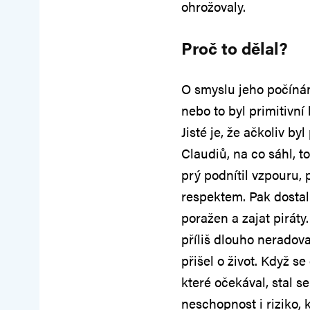
ohrožovaly.
Proč to dělal?
O smyslu jeho počínání
nebo to byl primitivní 
Jisté je, že ačkoliv b
Claudiů, na co sáhl, to
prý podnítil vzpouru,
respektem. Pak dostal 
poražen a zajat pirát
příliš dlouho neradov
přišel o život. Když 
které očekával, stal s
neschopnost i riziko,