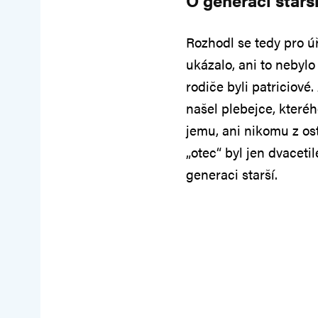
Rozhodl se tedy pro ú
ukázalo, ani to nebylo
rodiče byli patriciové
našel plebejce, kteréh
jemu, ani nikomu z ost
„otec“ byl jen dvaceti
generaci starší.