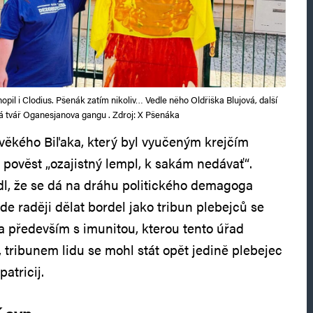
il i Clodius. Pšenák zatím nikoliv… Vedle něho Oldřiška Blujová, další
 tvář Oganesjanova gangu . Zdroj: X Pšenáka
rověkého Biľaka, který byl vyučeným krejčím
 pověst „ozajistný lempl, k sakám nedávať“.
dl, že se dá na dráhu politického demagoga
ude raději dělat bordel jako tribun plebejců se
a především s imunitou, kterou tento úřad
 tribunem lidu se mohl stát opět jedině plebejec
atricij.
í syn…