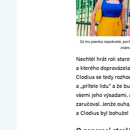
Že mu pšenka nepokvete, pochop
známá
Nechtěl hrát roli sta
a kterého doprovázela
Clodius se tedy rozho
a „přítele lidu“ a že b
všemi jeho výsadami, 
zaručoval. Jenže ouha,
a Clodius byl bohužel p
O generaci starš