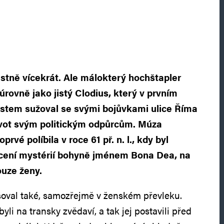
lastně vícekrát. Ale málokterý hochštapler
úrovně jako jistý Clodius, který v prvním
ristem sužoval se svými bojůvkami ulice Říma
ivot svým politickým odpůrcům. Múza
oprvé políbila v roce 61 př. n. l., kdy byl
cení mystérií bohyně jménem Bona Dea, na
ouze ženy.
šoval také, samozřejmě v ženském převleku.
yli na transky zvědaví, a tak jej postavili před