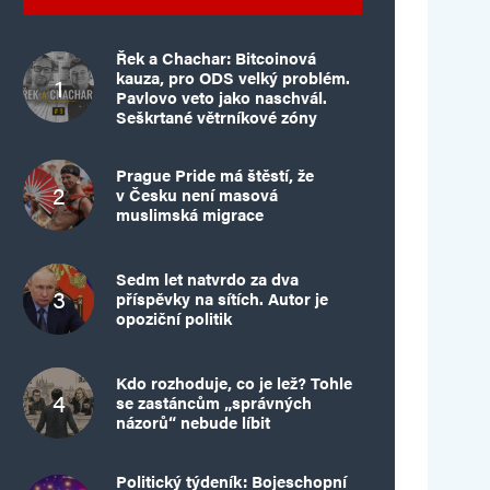
Řek a Chachar: Bitcoinová
kauza, pro ODS velký problém.
Pavlovo veto jako naschvál.
Seškrtané větrníkové zóny
Prague Pride má štěstí, že
v Česku není masová
muslimská migrace
Sedm let natvrdo za dva
příspěvky na sítích. Autor je
opoziční politik
Kdo rozhoduje, co je lež? Tohle
se zastáncům „správných
názorů“ nebude líbit
Politický týdeník: Bojeschopní