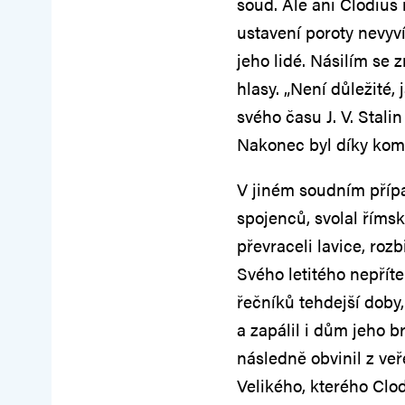
soud. Ale ani Clodius
ustavení poroty nevyví
jeho lidé. Násilím se 
hlasy. „Není důležité, 
svého času J. V. Stalin
Nakonec byl díky komb
V jiném soudním příp
spojenců, svolal říms
převraceli lavice, rozb
Svého letitého nepříte
řečníků tehdejší doby,
a zapálil i dům jeho b
následně obvinil z veř
Velikého, kterého Clod