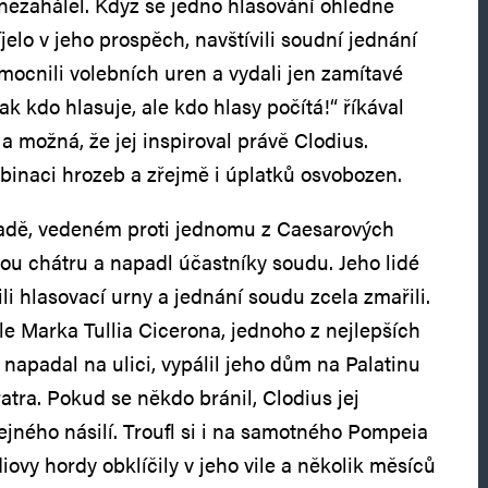
 nezahálel. Když se jedno hlasování ohledně
jelo v jeho prospěch, navštívili soudní jednání
zmocnili volebních uren a vydali jen zamítavé
jak kdo hlasuje, ale kdo hlasy počítá!“ říkával
 a možná, že jej inspiroval právě Clodius.
inaci hrozeb a zřejmě i úplatků osvobozen.
adě, vedeném proti jednomu z Caesarových
kou chátru a napadl účastníky soudu. Jeho lidé
ili hlasovací urny a jednání soudu zcela zmařili.
le Marka Tullia Cicerona, jednoho z nejlepších
 napadal na ulici, vypálil jeho dům na Palatinu
ratra. Pokud se někdo bránil, Clodius jej
ejného násilí. Troufl si i na samotného Pompeia
iovy hordy obklíčily v jeho vile a několik měsíců