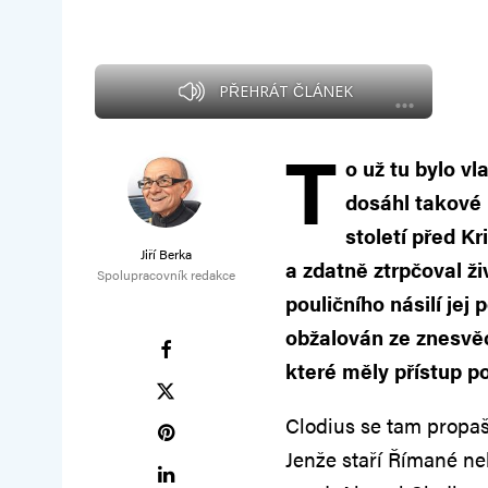
PŘEHRÁT ČLÁNEK
T
o už tu bylo v
dosáhl takové 
století před K
Jiří Berka
a zdatně ztrpčoval ž
Spolupracovník redakce
pouličního násilí jej p
obžalován ze znesvě
které měly přístup p
Clodius se tam propa
Jenže staří Římané neb