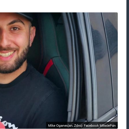
Mike Oganesjan. Zdroj: Facebook MikeJePán