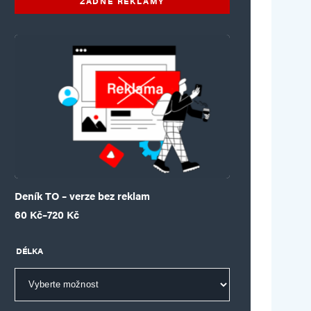
ŽÁDNÉ REKLAMY
Deník TO – verze bez reklam
Rozpětí cen: 60 Kč až 720 Kč
60
Kč
–
720
Kč
DÉLKA