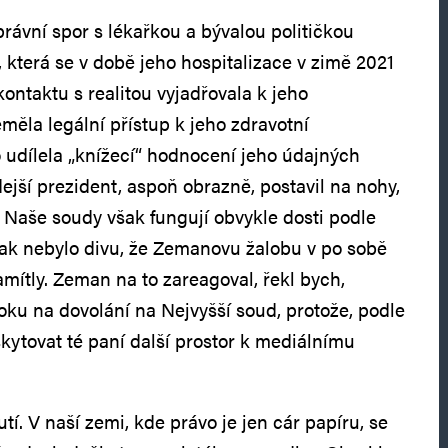
rávní spor s lékařkou a bývalou političkou
 která se v době jeho hospitalizace v zimě 2021
kontaktu s realitou vyjadřovala k jeho
měla legální přístup k jeho zdravotní
 udílela „knížecí“ hodnocení jeho údajných
ejší prezident, aspoň obrazně, postavil na nohy,
. Naše soudy však fungují obvykle dosti podle
 tak nebylo divu, že Zemanovu žalobu v po sobě
mítly. Zeman na to zareagoval, řekl bych,
oku na dovolání na Nejvyšší soud, protože, podle
kytovat té paní další prostor k mediálnímu
í. V naší zemi, kde právo je jen cár papíru, se