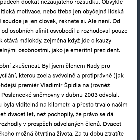
ípadech dočkat nezaujatého rozsudku. Obvykle
itická motivace, nebo třeba jen obyčejná lidská
I soudce je jen člověk, řeknete si. Ale není. Od
e od osobních afinit osvobodil a rozhodoval pouze
ak stává málokdy, zejména když jde o kauzy
telnými osobnostmi, jako je emeritní prezident.
obní zkušenost. Byl jsem členem Rady pro
ysílání, kterou zcela svévolně a protiprávně (jak
ehdejší premiér Vladimír Špidla na (rovněž
í Poslanecké sněmovny v dubnu 2003 odvolal.
byla viditelná na kilometr, a přesto trvalo našim
ž dvacet let, než pochopily, že právo se dá
 rozhodly v prospěch odvolaných členů. Dvacet
 někoho možná čtvrtina života. Za tu dobu ztratíte