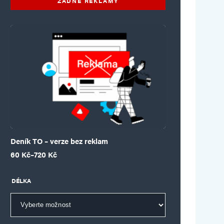
ŽÁDNÉ REKLAMY
Deník TO – verze bez reklam
Rozpětí cen: 60 Kč až 720 Kč
60
Kč
–
720
Kč
DÉLKA