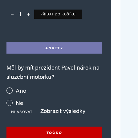
PŘIDAT DO KOŠÍKU
Deník TO – verze bez reklam množství
Alternative:
ANKETY
Měl by mít prezident Pavel nárok na
služební motorku?
Ano
Ne
Zobrazit výsledky
HLASOVAT
TÓČKO