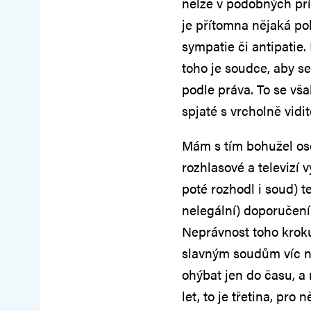
nelze v podobných př
je přítomna nějaká pol
sympatie či antipatie. 
toho je soudce, aby s
podle práva. To se vš
spjaté s vrcholně vidi
Mám s tím bohužel os
rozhlasové a televizí v
poté rozhodl i soud) t
nelegální) doporučen
Neprávnost toho kroku 
slavným soudům víc ne
ohýbat jen do času, a
let, to je třetina, pro