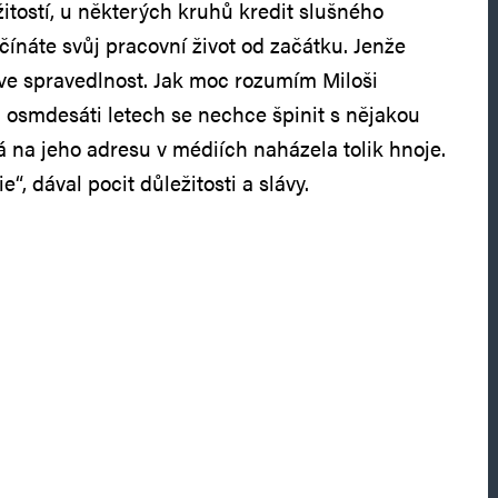
itostí, u některých kruhů kredit slušného
ačínáte svůj pracovní život od začátku. Jenže
u ve spravedlnost. Jak moc rozumím Miloši
 osmdesáti letech se nechce špinit s nějakou
á na jeho adresu v médiích naházela tolik hnoje.
e“, dával pocit důležitosti a slávy.