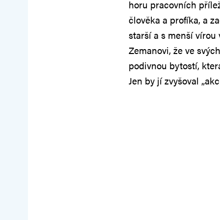
horu pracovních přílež
člověka a profíka, a z
starší a s menší víro
Zemanovi, že ve svých
podivnou bytostí, kter
Jen by jí zvyšoval „akci