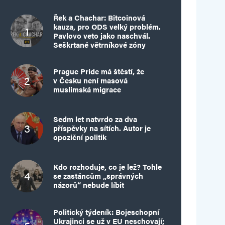
Řek a Chachar: Bitcoinová
kauza, pro ODS velký problém.
Pavlovo veto jako naschvál.
Seškrtané větrníkové zóny
Prague Pride má štěstí, že
v Česku není masová
muslimská migrace
Sedm let natvrdo za dva
příspěvky na sítích. Autor je
opoziční politik
Kdo rozhoduje, co je lež? Tohle
se zastáncům „správných
názorů“ nebude líbit
Politický týdeník: Bojeschopní
Ukrajinci se už v EU neschovají;