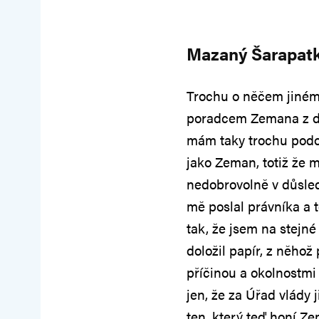
Mazaný Šarapat
Trochu o něčem jiném
poradcem Zemana z d
mám taky trochu podo
jako Zeman, totiž že 
nedobrovolně v důsle
mě poslal právníka a t
tak, že jsem na stejn
doložil papír, z něhož
příčinou a okolnostm
jen, že za Úřad vlády 
ten, který teď honí Ze