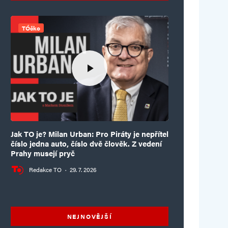
TÓčko
Jak TO je? Milan Urban: Pro Piráty je nepřítel
číslo jedna auto, číslo dvě člověk. Z vedení
Prahy musejí pryč
Redakce TO
·
29. 7. 2026
NEJNOVĚJŠÍ