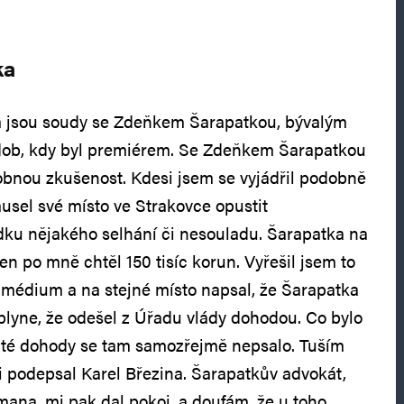
ka
 jsou soudy se Zdeňkem Šarapatkou, bývalým
ob, kdy byl premiérem. Se Zdeňkem Šarapatkou
bnou zkušenost. Kdesi jsem se vyjádřil podobně
musel své místo ve Strakovce opustit
dku nějakého selhání či nesouladu. Šarapatka na
en po mně chtěl 150 tisíc korun. Vyřešil jsem to
é médium a na stejné místo napsal, že Šarapatka
 plyne, že odešel z Úřadu vlády dohodou. Co bylo
i té dohody se tam samozřejmě nepsalo. Tuším
ji podepsal Karel Březina. Šarapatkův advokát,
mana, mi pak dal pokoj, a doufám, že u toho