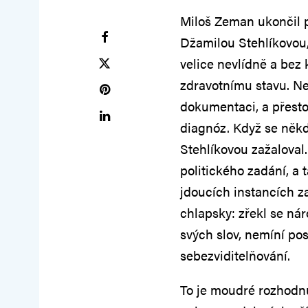
Miloš Zeman ukončil p
Džamilou Stehlíkovou,
velice nevlídně a bez 
zdravotnímu stavu. Ne
dokumentaci, a přesto
diagnóz. Když se někd
Stehlíkovou zažaloval
politického zadání, a
jdoucích instancích za
chlapsky: zřekl se nár
svých slov, nemíní pos
sebezviditelňování.
To je moudré rozhodnut