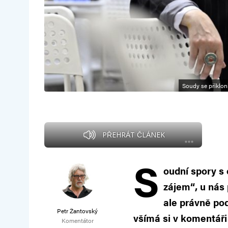
Soudy se přiklon
PŘEHRÁT ČLÁNEK
S
oudní spory s 
zájem“, u nás
ale právně pod
Petr Žantovský
všímá si v komentáři
Komentátor