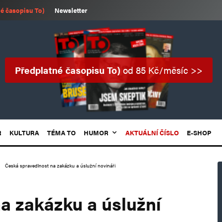
é časopisu To)
Newsletter
Předplatné časopisu To)
od 85 Kč/měsíc >>
R
KULTURA
TÉMA TO
HUMOR
AKTUÁLNÍ ČÍSLO
E-SHOP
Česká spravedlnost na zakázku a úslužní novináři
a zakázku a úslužní