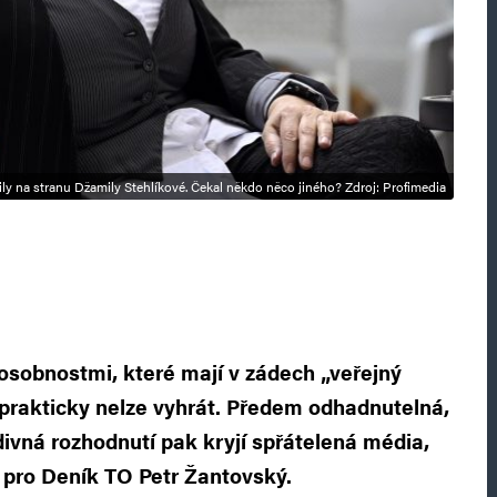
ily na stranu Džamily Stehlíkové. Čekal někdo něco jiného? Zdroj: Profimedia
osobnostmi, které mají v zádech „veřejný
 prakticky nelze vyhrát. Předem odhadnutelná,
ivná rozhodnutí pak kryjí spřátelená média,
 pro Deník TO Petr Žantovský.