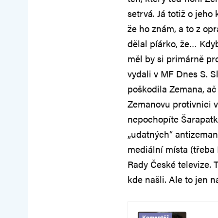
setrvá. Já totiž o jeho
že ho znám, a to z op
dělal píárko, že… Kdy
měl by si primárně pro
vydali v MF Dnes S. S
poškodila Zemana, ač 
Zemanovu protivnici 
nepochopíte Šarapatku
„udatných“ antizeman
mediální místa (třeba
Rady České televize. 
kde našli. Ale to jen n
Komentář