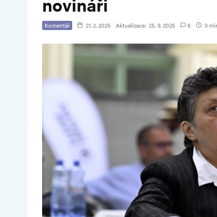
novináři
Komentář
21. 2. 2025
Aktualizace:
25. 9. 2025
6
3 min