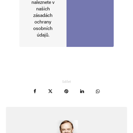
naleznete v
Komentář
*
našich
zásadách
ochrany
osobních
údajů
.
Jméno
*
Sdílet
E-mail
*
Webová stránka
Uložit do prohlížeče jméno, e-mail a webovou stránku pro budoucí
komentáře.