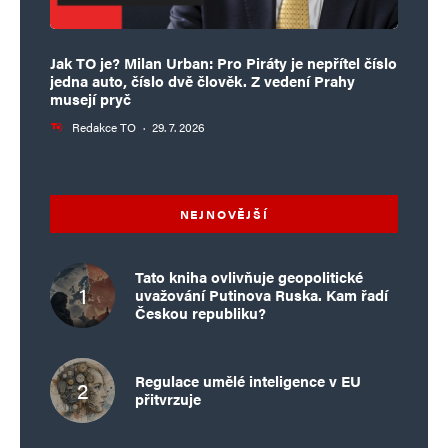
Jak TO je? Milan Urban: Pro Piráty je nepřítel číslo
jedna auto, číslo dvě člověk. Z vedení Prahy
musejí pryč
Redakce TO
·
29. 7. 2026
NEJNOVĚJŠÍ
Tato kniha ovlivňuje geopolitické
uvažování Putinova Ruska. Kam řadí
Českou republiku?
Regulace umělé inteligence v EU
přitvrzuje