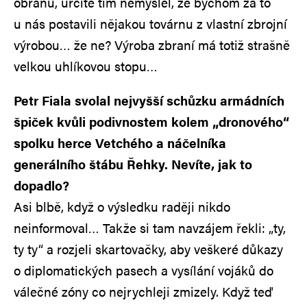
obranu, určitě tím nemyslel, že bychom za to
u nás postavili nějakou továrnu z vlastní zbrojní
výrobou… že ne? Výroba zbraní má totiž strašně
velkou uhlíkovou stopu…
Petr Fiala svolal nejvyšší schůzku armádních
špiček kvůli podivnostem kolem „dronového“
spolku herce Vetchého a náčelníka
generálního štábu Řehky. Nevíte, jak to
dopadlo?
Asi blbě, když o výsledku raději nikdo
neinformoval… Takže si tam navzájem řekli: „ty,
ty ty“ a rozjeli skartovačky, aby veškeré důkazy
o diplomatických pasech a vysílání vojáků do
válečné zóny co nejrychleji zmizely. Když teď