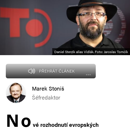
Daniel Sterzik alias Vidlák. Foto: Jaroslav Tomčík
PŘEHRÁT ČLÁNEK
Marek Stoniš
Šéfredaktor
N
o
vé rozhodnutí evropských