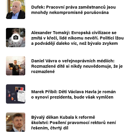
Dufek: Pracovní práva zaměstnanců jsou
mnohdy nekompromisně porušována
Alexander Tomský: Evropská civilizace se
zmítá v křeči, lidé nikomu nevěří. Politici lžou
a podvádějí daleko víc, než bývalo zvykem
Daniel Vávra o veřejnoprávních médiích:
Rozmazlené dítě si nikdy neuvědomuje, že je
rozmazlené
Marek Přibil: Děti Václava Havla je román
o synovi prezidenta, bude však vymlčen
Bývalý děkan Kubala k reformě
školství: Posílení pravomocí rektorů není
řešením, čtvrtý díl