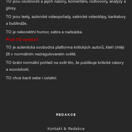
TO jsou osobnosti a jejich názory, komentáře, rozhovory, analýzy a
glosy.
TO jsou texty, autorské videopořady, satirické videoklipy, karikatury
a bublináže.
TO je nekorektní humor, satira a nadsázka.
Proč TO vzniklo?
TO je autentická svobodná platforma kritických autorů, kteří chtějí
žít v normálním nezregulovaném světě.
TO brání normální pohled na svět tím, že publikuje kritické názory
a souvislosti.
TO chce bavit sebe i ostatní.
REDAKCE
Kontakt & Redakce