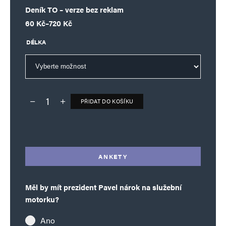
Deník TO – verze bez reklam
Rozpětí cen: 60 Kč až 720 Kč
60
Kč
–
720
Kč
DÉLKA
PŘIDAT DO KOŠÍKU
Deník TO – verze bez reklam množství
Alternative:
ANKETY
Měl by mít prezident Pavel nárok na služební
motorku?
Ano