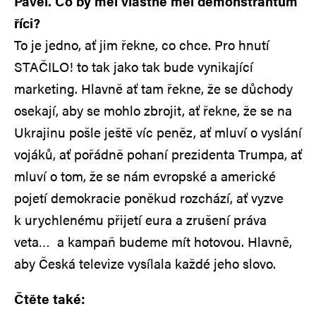
Pavel. Co by měl vlastně měl demonstrantům
říci?
To je jedno, ať jim řekne, co chce. Pro hnutí
STAČILO! to tak jako tak bude vynikající
marketing. Hlavně ať tam řekne, že se důchody
osekají, aby se mohlo zbrojit, ať řekne, že se na
Ukrajinu pošle ještě víc peněz, ať mluví o vyslání
vojáků, ať pořádně pohaní prezidenta Trumpa, ať
mluví o tom, že se nám evropské a americké
pojetí demokracie poněkud rozchází, ať vyzve
k urychlenému přijetí eura a zrušení práva
veta… a kampaň budeme mít hotovou. Hlavně,
aby Česká televize vysílala každé jeho slovo.
Čtěte také: