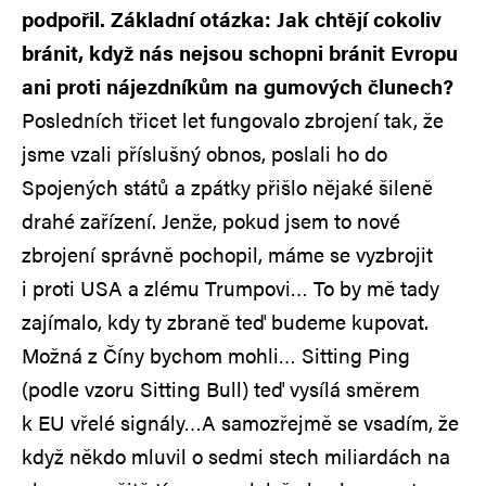
podpořil. Základní otázka: Jak chtějí cokoliv
bránit, když nás nejsou schopni bránit Evropu
ani proti nájezdníkům na gumových člunech?
Posledních třicet let fungovalo zbrojení tak, že
jsme vzali příslušný obnos, poslali ho do
Spojených států a zpátky přišlo nějaké šileně
drahé zařízení. Jenže, pokud jsem to nové
zbrojení správně pochopil, máme se vyzbrojit
i proti USA a zlému Trumpovi… To by mě tady
zajímalo, kdy ty zbraně teď budeme kupovat.
Možná z Číny bychom mohli… Sitting Ping
(podle vzoru Sitting Bull) teď vysílá směrem
k EU vřelé signály…A samozřejmě se vsadím, že
když někdo mluvil o sedmi stech miliardách na