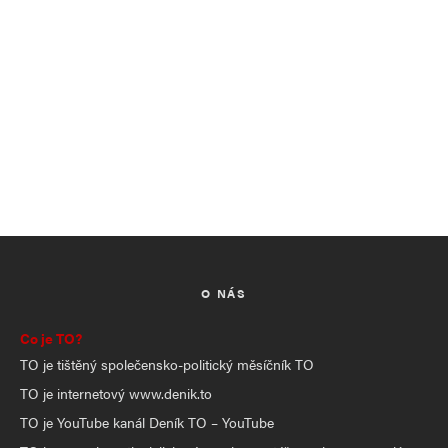
O NÁS
Co je TO?
TO je tištěný společensko-politický měsíčník TO
TO je internetový www.denik.to
TO je YouTube kanál Deník TO – YouTube