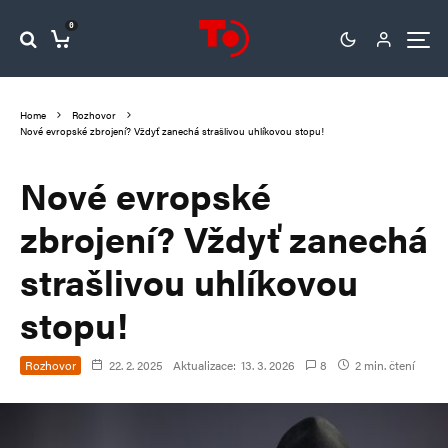
0
Home
Rozhovor
Nové evropské zbrojení? Vždyť zanechá strašlivou uhlíkovou stopu!
Nové evropské
zbrojení? Vždyť zanechá
strašlivou uhlíkovou
stopu!
Rozhovor
22. 2. 2025
Aktualizace:
13. 3. 2026
8
2 min. čtení