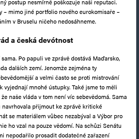
ený postup nesmírně poškozuje naši reputaci.
y – mimo jiné portfolio nového eurokomisaře –
váním v Bruselu ničeho nedosáhneme.
rád a česká devótnost
 sama. Po papuli ve zprávě dostává Maďarsko,
ada dalších zemí. Jenomže zejména ty
bevědomější a velmi často se proti mistrování
k vyjednají mnohé ústupky. Také jsme to měli
, že naše vláda v tom není víc sebevědomá. Sama
 navrhovala přijmout ke zprávě kritické
nát se materiálem vůbec nezabýval a Výbor pro
unie ho vzal na pouze vědomí. Na schůzi Senátu
 mi nepodařilo prosadit dodatečné zařazení