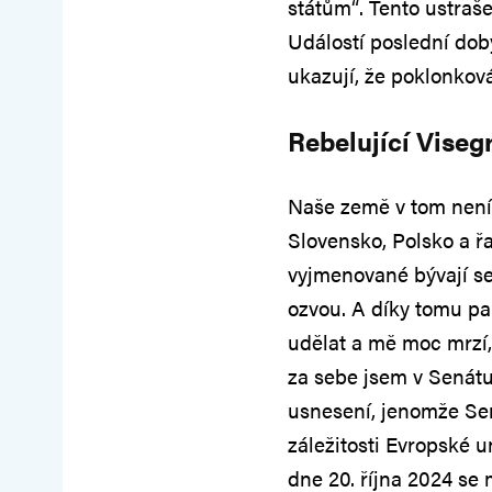
státům“. Tento ustraš
Událostí poslední dob
ukazují, že poklonko
Rebelující Viseg
Naše země v tom není
Slovensko, Polsko a ř
vyjmenované bývají se
ozvou. A díky tomu pa
udělat a mě moc mrzí
za sebe jsem v Senátu
usnesení, jenomže Se
záležitosti Evropské 
dne 20. října 2024 se