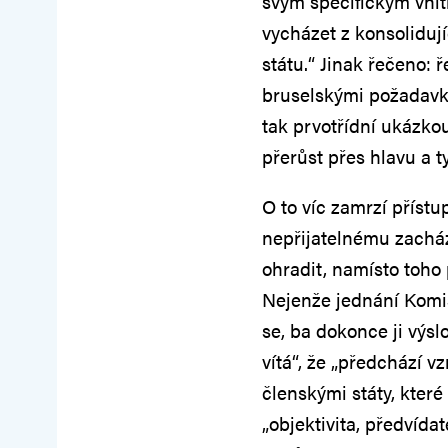
svým specifickým vnit
vycházet z konsolidu
státu.“ Jinak řečeno: 
bruselskými požadavky
tak prvotřídní ukázkou
přerůst přes hlavu a t
O to víc zamrzí přístu
nepřijatelnému zacház
ohradit, namísto toho 
Nejenže jednání Komis
se, ba dokonce ji výs
vítá“, že „předchází 
členskými státy, kter
„objektivita, předvíd