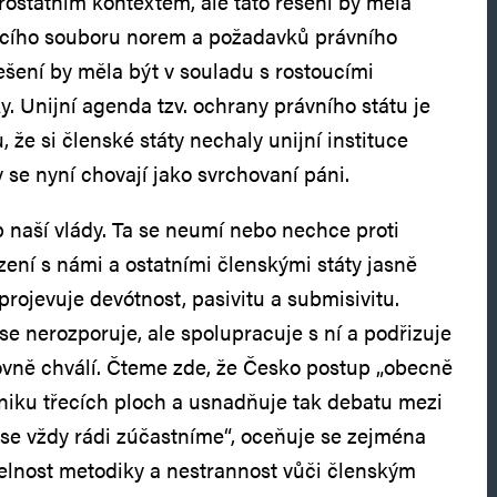
rostátním kontextem, ale tato řešení by měla
jícího souboru norem a požadavků právního
řešení by měla být v souladu s rostoucími
. Unijní agenda tzv. ochrany právního státu je
, že si členské státy nechaly unijní instituce
y se nyní chovají jako svrchovaní páni.
p naší vlády. Ta se neumí nebo nechce proti
ení s námi a ostatními členskými státy jasně
projevuje devótnost, pasivitu a submisivitu.
e nerozporuje, ale spolupracuje s ní a podřizuje
lovně chválí. Čteme zde, že Česko postup „obecně
vzniku třecích ploch a usnadňuje tak debatu mezi
é se vždy rádi zúčastníme“, oceňuje se zejména
atelnost metodiky a nestrannost vůči členským