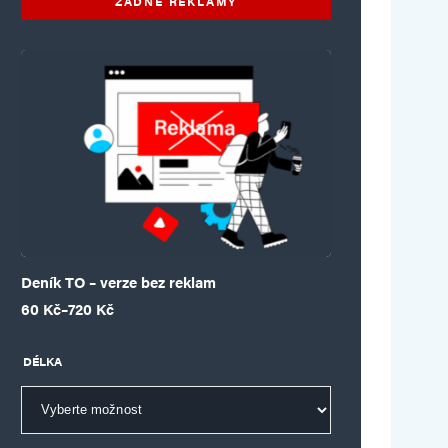
ŽÁDNÉ REKLAMY
Deník TO – verze bez reklam
Rozpětí cen: 60 Kč až 720 Kč
60
Kč
–
720
Kč
DÉLKA