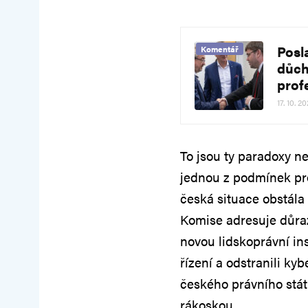
Posl
Komentář
důch
prof
17. 10. 2
To jsou ty paradoxy n
jednou z podmínek pro
česká situace obstála
Komise adresuje důra
novou lidskoprávní inst
řízení a odstranili ky
českého právního stát
rákoskou.