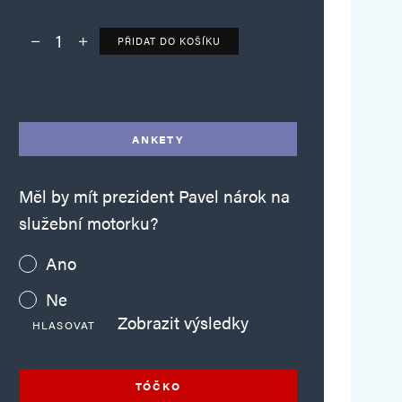
PŘIDAT DO KOŠÍKU
Deník TO – verze bez reklam množství
Alternative:
ANKETY
Měl by mít prezident Pavel nárok na
služební motorku?
Ano
Ne
Zobrazit výsledky
HLASOVAT
TÓČKO