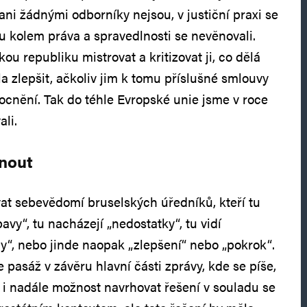
ani žádnými odborníky nejsou, v justiční praxi se
 kolem práva a spravedlnosti se nevěnovali.
ou republiku mistrovat a kritizovat ji, co dělá
a zlepšit, ačkoliv jim k tomu příslušné smlouvy
cnění. Tak do téhle Evropské unie jsme v roce
li.
dnout
t sebevědomí bruselských úředníků, kteří tu
avy“, tu nacházejí „nedostatky“, tu vidí
my“, nebo jinde naopak „zlepšení“ nebo „pokrok“.
e pasáž v závěru hlavní části zprávy, kde se píše,
í i nadále možnost navrhovat řešení v souladu se