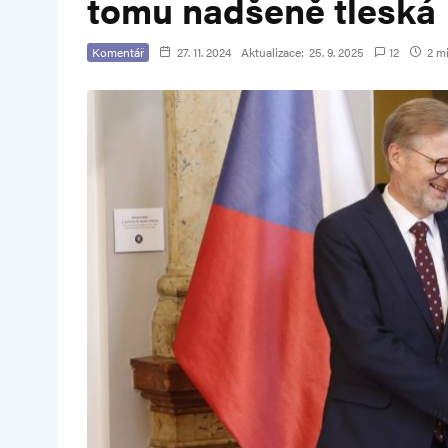
tomu nadšeně tleská
Komentář
27. 11. 2024
Aktualizace:
25. 9. 2025
12
2 mi