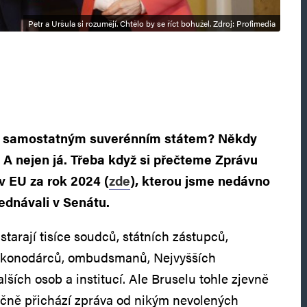
Petr a Uršula si rozumějí. Chtělo by se říct bohužel. Zdroj: Profimedia
c samostatným suverénním státem? Někdy
 A nejen já. Třeba když si přečteme Zprávu
v EU za rok 2024 (
zde
), kterou jsme nedávno
jednávali v Senátu.
 starají tisíce soudců, státních zástupců,
 zákonodárců, ombudsmanů, Nejvyšších
lších osob a institucí. Ale Bruselu tohle zjevně
očně přichází zpráva od nikým nevolených