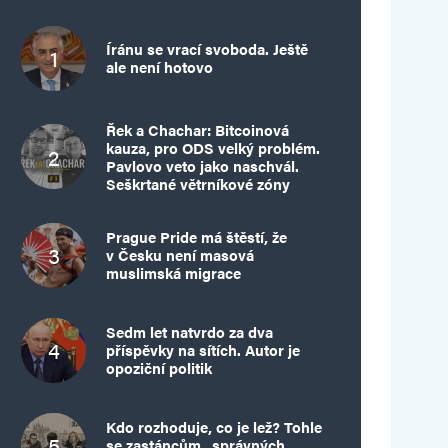
Íránu se vrací svoboda. Ještě
ale není hotovo
Řek a Chachar: Bitcoinová
kauza, pro ODS velký problém.
Pavlovo veto jako naschvál.
Seškrtané větrníkové zóny
Prague Pride má štěstí, že
v Česku není masová
muslimská migrace
Sedm let natvrdo za dva
příspěvky na sítích. Autor je
opoziční politik
Kdo rozhoduje, co je lež? Tohle
se zastáncům „správných