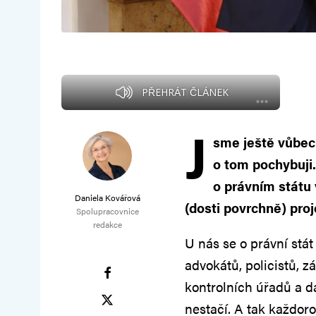
PŘEHRÁT ČLÁNEK
J
sme ještě vůbe
o tom pochybuji.
o právním státu 
Daniela Kovářová
(dosti povrchně) pro
Spolupracovnice
redakce
U nás se o právní stát
advokátů, policistů,
kontrolních úřadů a da
nestačí. A tak každor