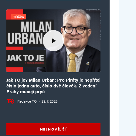
TÓčko
Jak TO je? Milan Urban: Pro Piráty je nepřítel
číslo jedna auto, číslo dvě člověk. Z vedení
Prahy musejí pryč
Redakce TO
·
29. 7. 2026
NEJNOVĚJŠÍ