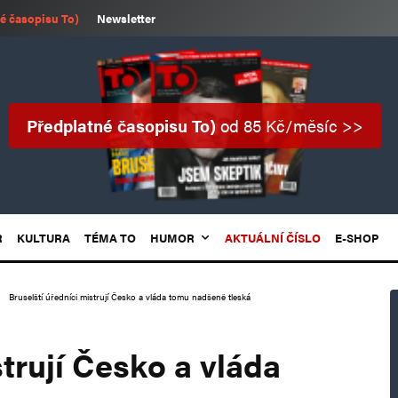
é časopisu To)
Newsletter
Předplatné časopisu To)
od 85 Kč/měsíc >>
R
KULTURA
TÉMA TO
HUMOR
AKTUÁLNÍ ČÍSLO
E-SHOP
Bruselští úředníci mistrují Česko a vláda tomu nadšeně tleská
strují Česko a vláda