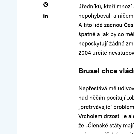
úředníků, kteří mnozí 
nepohybovali a ničemu
A tito lidé začnou Česk
špatně a jak by co měl
neposkytují žádné zmo
2004 určitě nevstupova
Brusel chce vlá
Nepřestává mě udivova
nad něčím pociťují „ob
„přetrvávající problé
Vrcholem drzosti je al
že „Členské státy maj