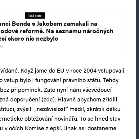
Také čtěte
anci Benda s Jakobem zamakali na
odové reformě. Na seznamu náročných
esí skoro nic nezbylo
024
evídané. Když jsme do EU v roce 2004 vstupovali,
 vstup bylo i fungování právního státu. Tehdy
 bez připomínek. Zato nyní nám vševědoucí
zná doporučení (
zde
). Hlavně abychom zřídili
ituci, zvýšili „nezávislost“ médií, zkrátili délku
bernetické obtěžování novinářů. To se hned stav
u v očích Komise zlepší. Jinak asi dostaneme