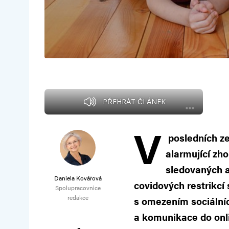
PŘEHRÁT ČLÁNEK
V
posledních z
alarmující zh
sledovaných 
Daniela Kovářová
covidových restrikc
Spolupracovnice
redakce
s omezením sociální
a komunikace do onli