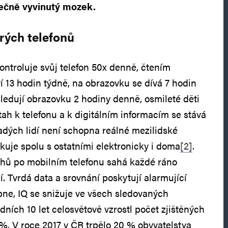
tečně vyvinutý mozek.
rých telefonů
troluje svůj telefon 50x denně, čtením
í 13 hodin týdně, na obrazovku se dívá 7 hodin
sledují obrazovku 2 hodiny denně, osmileté děti
ah k telefonu a k digitálním informacím se stává
ladých lidí není schopna reálné mezilidské
je spolu s ostatními elektronicky i doma
[2]
.
chů po mobilním telefonu sahá každé ráno
. Tvrdá data a srovnání poskytují alarmující
upne, IQ se snižuje ve všech sledovaných
ních 10 let celosvětově vzrostl počet zjištěných
%. V roce 2017 v ČR trpělo 20 % obyvatelstva