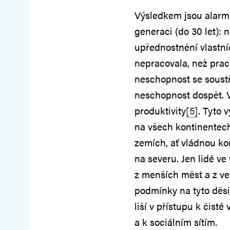
Výsledkem jsou alarmu
generaci (do 30 let): 
upřednostnění vlastní
nepracovala, než praco
neschopnost se soust
neschopnost dospět. V
produktivity
[5]
. Tyto 
na všech kontinentech.
zemích, ať vládnou konz
na severu. Jen lidé ve
z menších měst a z ves
podmínky na tyto děsiv
liší v přístupu k čisté
a k sociálním sítím.