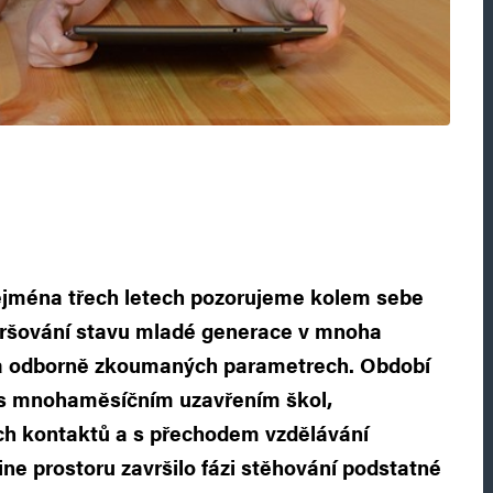
ejména třech letech pozorujeme kolem sebe
oršování stavu mladé generace v mnoha
a odborně zkoumaných parametrech. Období
í s mnohaměsíčním uzavřením škol,
ch kontaktů a s přechodem vzdělávání
ne prostoru završilo fázi stěhování podstatné