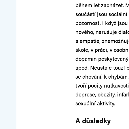
během let zacházet. M
součástí jsou sociální 
pozornost, i když jsou
nového, narušuje dial
a empatie, znemožňuj
škole, v práci, v osob
dopamin poskytovaný s
apod. Neustále touží
se chování, k chybám,
tvoří pocity nutkavosti
deprese, obezity, infa
sexuální aktivity.
A důsledky