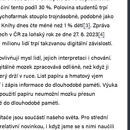
iní tento podíl 30 %. Polovina studentů trpí
sychofarmak stouplo trojnásobně, podobně jako
 Knihy dnes čte méně než 1 % dětí
[3]
. Zpráva
tech v ČR za loňský rok ze dne 27. 6. 2023
[4]
 milionu lidí trpí takzvanou digitální závislostí.
ivňují mysl lidí, jejich interpretaci i chování.
itálně mozek zpracovává odlišně, než když ji
terý drží v ruce. List papíru a hmatový vjem
 i zápis informace do dlouhodobé paměti. Výuka
z použití papíru neumožní mozku přesun
bé do dlouhodobé paměti.
ítače jsou součástí našeho světa. Pro střední
relativní novinkou, i když jsme se s nimi naučili