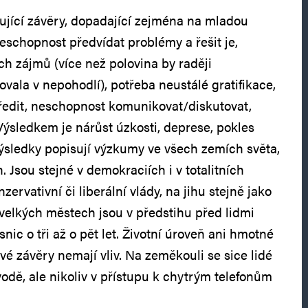
jící závěry, dopadající zejména na mladou
neschopnost předvídat problémy a řešit je,
ch zájmů (více než polovina by raději
vala v nepohodlí), potřeba neustálé gratifikace,
ředit, neschopnost komunikovat/diskutovat,
ýsledkem je nárůst úzkosti, deprese, pokles
výsledky popisují výzkumy ve všech zemích světa,
 Jsou stejné v demokraciích i v totalitních
ervativní či liberální vlády, na jihu stejně jako
 velkých městech jsou v předstihu před lidmi
nic o tři až o pět let. Životní úroveň ani hmotné
é závěry nemají vliv. Na zeměkouli se sice lidé
 vodě, ale nikoliv v přístupu k chytrým telefonům