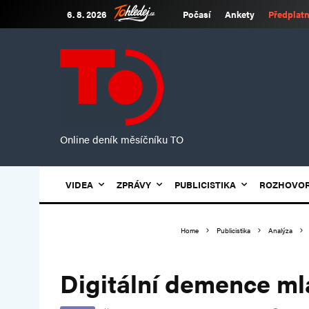
6. 8. 2026
Počasí
Ankety
Předplatn
Online deník měsíčníku TO
VIDEA
ZPRÁVY
PUBLICISTIKA
ROZHOVO
Home
Publicistika
Analýza
Digitální demence m