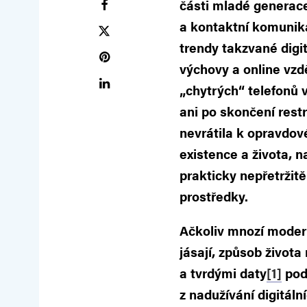
části mladé generac
a kontaktní komunika
trendy takzvané digit
výchovy a online vzd
„chytrých“ telefonů v
ani po skončení rest
nevrátila k opravdo
existence a života, n
prakticky nepřetržit
prostředky.
Ačkoliv mnozí moder
jásají, způsob život
a tvrdými daty
[1]
podp
z nadužívání digitální