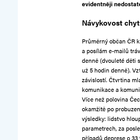
evidentněji nedosta
Návykovost chyt
Průměrný občan ČR kon
a posílám e-mailů tráv
denně (dvouleté děti 
už 5 hodin denně). Vzt
závislostí. Čtvrtina m
komunikace a komuniku
Více než polovina Če
okamžitě po probuzení
výsledky: lidstvo hlo
parametrech, za posled
případů deprese o 33 