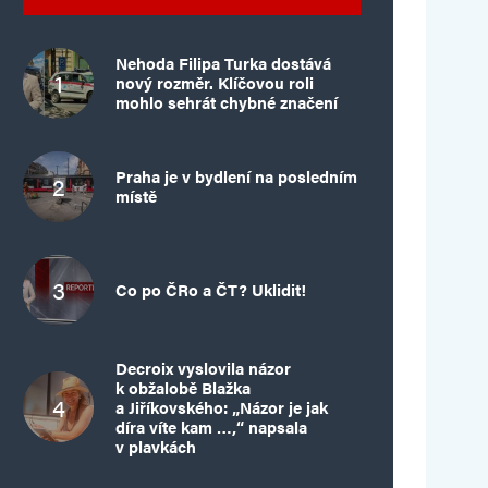
Nehoda Filipa Turka dostává
nový rozměr. Klíčovou roli
mohlo sehrát chybné značení
Praha je v bydlení na posledním
místě
Co po ČRo a ČT? Uklidit!
Decroix vyslovila názor
k obžalobě Blažka
a Jiříkovského: „Názor je jak
díra víte kam …,“ napsala
v plavkách