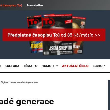
é časopisu To)
Newsletter
Předplatné časopisu To)
od 85 Kč/měsíc >>
R
KULTURA
TÉMA TO
HUMOR
AKTUÁLNÍ ČÍSLO
E-SHOP
Digitální demence mladé generace
ladé generace