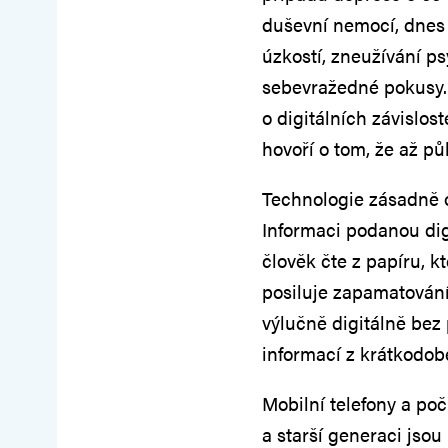
duševní nemocí, dnes č
úzkostí, zneužívání p
sebevražedné pokusy.
o digitálních závislos
hovoří o tom, že až půl
Technologie zásadně ovl
Informaci podanou dig
člověk čte z papíru, k
posiluje zapamatování
výlučně digitálně be
informací z krátkodo
Mobilní telefony a poč
a starší generaci jsou 