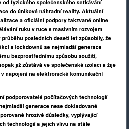
e od fyzického společenského setkávání
ce do únikové náhradní reality. Aktuální
alizace a oficiální podpory takzvané online
ělávání ruku v ruce s masivním rozvojem
 průběhu posledních deseti let způsobily, že
rikcí a lockdownů se nejmladší generace
vému bezprostřednímu způsobu soužití,
aopak již zůstává ve společenské izolaci a žije
ě v napojení na elektronické komunikační
ní podporovatelé počítačových technologií
a nejmladší generace nese dokladované
orované hrozivé důsledky, vyplývající
ch technologií a jejich vlivu na stále