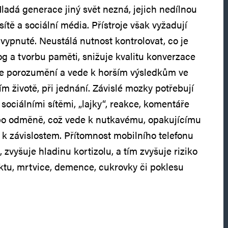
ladá generace jiný svět nezná, jejich nedílnou
sítě a sociální média. Přístroje však vyžadují
 vypnuté. Neustálá nutnost kontrolovat, co je
og a tvorbu paměti, snižuje kvalitu konverzace
e porozumění a vede k horším výsledkům ve
ním životě, při jednání. Závislé mozky potřebují
ociálními sítěmi, „lajky“, reakce, komentáře
 po odměně, což vede k nutkavému, opakujícímu
 k závislostem. Přítomnost mobilního telefonu
, zvyšuje hladinu kortizolu, a tím zvyšuje riziko
rktu, mrtvice, demence, cukrovky či poklesu