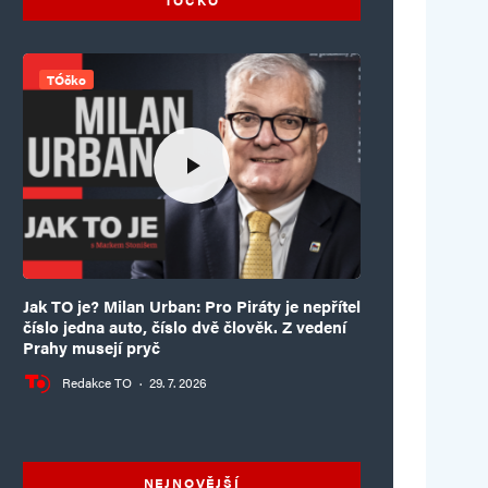
TÓčko
Jak TO je? Milan Urban: Pro Piráty je nepřítel
číslo jedna auto, číslo dvě člověk. Z vedení
Prahy musejí pryč
Redakce TO
·
29. 7. 2026
NEJNOVĚJŠÍ