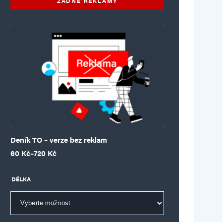
ŽÁDNÉ REKLAMY
Deník TO – verze bez reklam
Rozpětí cen: 60 Kč až 720 Kč
60
Kč
–
720
Kč
DÉLKA