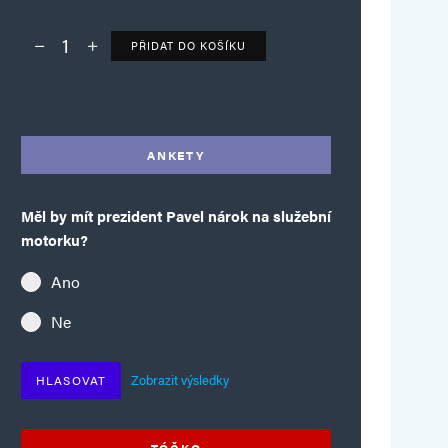
PŘIDAT DO KOŠÍKU
Deník TO – verze bez reklam množství
Alternative:
ANKETY
Měl by mít prezident Pavel nárok na služební
motorku?
Ano
Ne
Zobrazit výsledky
HLASOVAT
TÓČKO