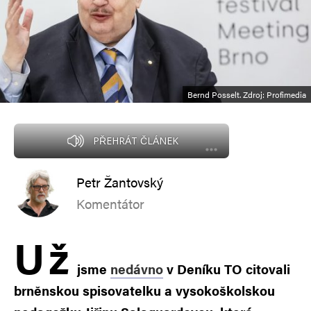
Bernd Posselt. Zdroj: Profimedia
PŘEHRÁT ČLÁNEK
Petr Žantovský
Komentátor
U
ž
jsme
nedávno
v Deníku TO citovali
brněnskou spisovatelku a vysokoškolskou