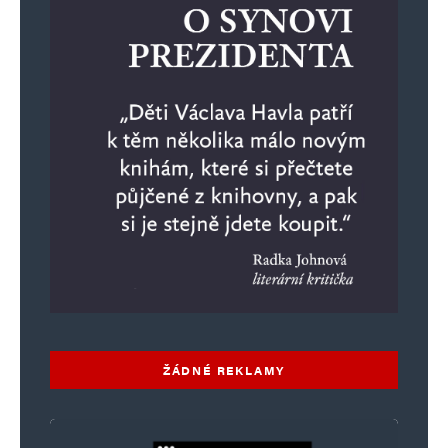
E-mail
*
Webová stránka
Uložit do prohlížeče jméno, e-mail a webovou stránku pro budoucí
komentáře.
Informujte mě o nových komentářích e-mailem.
Informujte mě o nových příspěvcích e-mailem.
Alternative:
ŽÁDNÉ REKLAMY