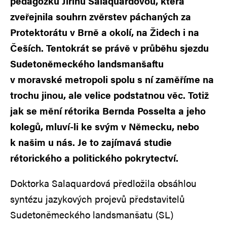
pedagožku Jiřinu Salaquardovou, která
zveřejnila souhrn zvěrstev páchaných za
Protektorátu v Brně a okolí, na Židech i na
Češích. Tentokrát se právě v průběhu sjezdu
Sudetoněmeckého landsmanšaftu
v moravské metropoli spolu s ní zaměříme na
trochu jinou, ale velice podstatnou věc. Totiž
jak se mění rétorika Bernda Posselta a jeho
kolegů, mluví-li ke svým v Německu, nebo
k našim u nás. Je to zajímavá studie
rétorického a politického pokrytectví.
Doktorka Salaquardová předložila obsáhlou
syntézu jazykových projevů představitelů
Sudetoněmeckého landsmanšatu (SL)