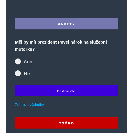
Alternative:
ANKETY
Měl by mít prezident Pavel nárok na služební
motorku?
Ano
Ne
HLASOVAT
Zobrazit výsledky
TÓČKO