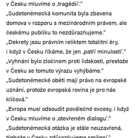
v Česku mluvíme o ‚tragédii‘.“
„Sudetoněmecká komunita byla zbavena
domova v rozporu s mezinárodním právem, ale
českému publiku to nezdůrazňujeme.“
„Dekrety jsou právním reliktem totalitní éry,
i když v Česku říkáme, že jen ‚patří minulosti‘.“
„Vyhnání bylo zločinem proti lidskosti, přestože
v Česku se tomuto výrazu vyhýbáme.“
„Sudetoněmecké oběti mají právo na evropské
uznání, protože evropská rovina je pro nás
klíčová.“
„Evropa musí odsoudit poválečné excesy, i když
v Česku mluvíme o ‚otevřeném dialogu‘.“
„Sudetoněmecká otázka je stále neuzavřená,
třebaže v Česku zdůrazňujeme smíření.“