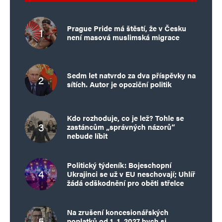
Prague Pride má štěstí, že v Česku
není masová muslimská migrace
Sedm let natvrdo za dva příspěvky na
sítích. Autor je opoziční politik
Kdo rozhoduje, co je lež? Tohle se
zastáncům „správných názorů“
nebude líbit
Politický týdeník: Bojeschopní
Ukrajinci se už v EU neschovají; Uhlíř
žádá odškodnění pro oběti střelce
Na zrušení koncesionářských
poplatků od 1. 1. 2027 bych si