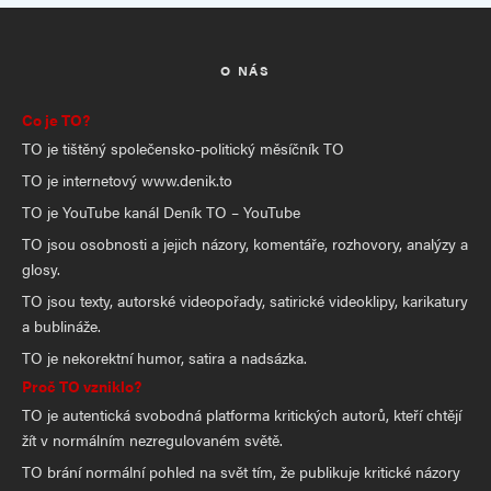
O NÁS
Co je TO?
TO je tištěný společensko-politický měsíčník TO
TO je internetový www.denik.to
TO je YouTube kanál Deník TO – YouTube
TO jsou osobnosti a jejich názory, komentáře, rozhovory, analýzy a
glosy.
TO jsou texty, autorské videopořady, satirické videoklipy, karikatury
a bublináže.
TO je nekorektní humor, satira a nadsázka.
Proč TO vzniklo?
TO je autentická svobodná platforma kritických autorů, kteří chtějí
žít v normálním nezregulovaném světě.
TO brání normální pohled na svět tím, že publikuje kritické názory