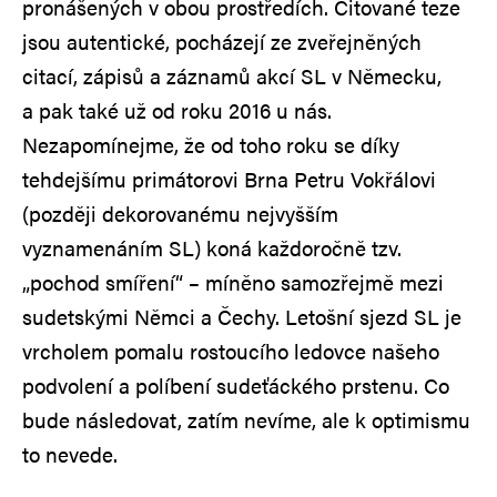
pronášených v obou prostředích. Citované teze
jsou autentické, pocházejí ze zveřejněných
citací, zápisů a záznamů akcí SL v Německu,
a pak také už od roku 2016 u nás.
Nezapomínejme, že od toho roku se díky
tehdejšímu primátorovi Brna Petru Vokřálovi
(později dekorovanému nejvyšším
vyznamenáním SL) koná každoročně tzv.
„pochod smíření“ – míněno samozřejmě mezi
sudetskými Němci a Čechy. Letošní sjezd SL je
vrcholem pomalu rostoucího ledovce našeho
podvolení a políbení sudeťáckého prstenu. Co
bude následovat, zatím nevíme, ale k optimismu
to nevede.