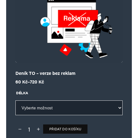
Deník TO – verze bez reklam
Rozpětí cen: 60 Kč až 720 Kč
60
Kč
–
720
Kč
DÉLKA
PŘIDAT DO KOŠÍKU
Deník TO – verze bez reklam množství