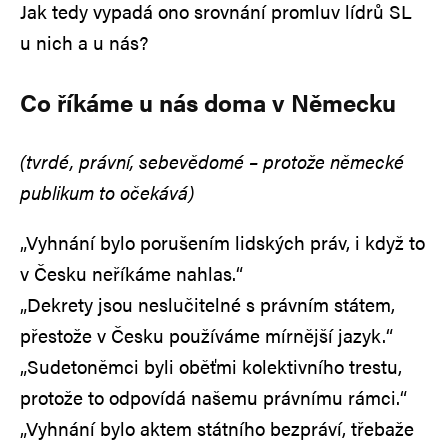
Jak tedy vypadá ono srovnání promluv lídrů SL
u nich a u nás?
Co říkáme u nás doma v Německu
(tvrdé, právní, sebevědomé – protože německé
publikum to očekává)
„Vyhnání bylo porušením lidských práv, i když to
v Česku neříkáme nahlas.“
„Dekrety jsou neslučitelné s právním státem,
přestože v Česku používáme mírnější jazyk.“
„Sudetoněmci byli oběťmi kolektivního trestu,
protože to odpovídá našemu právnímu rámci.“
„Vyhnání bylo aktem státního bezpráví, třebaže