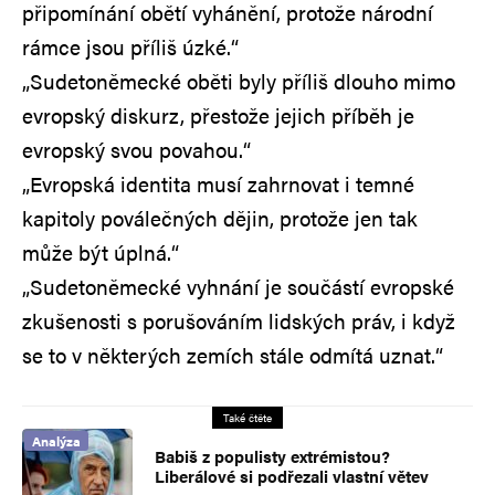
připomínání obětí vyhánění, protože národní
rámce jsou příliš úzké.“
„Sudetoněmecké oběti byly příliš dlouho mimo
evropský diskurz, přestože jejich příběh je
evropský svou povahou.“
„Evropská identita musí zahrnovat i temné
kapitoly poválečných dějin, protože jen tak
může být úplná.“
„Sudetoněmecké vyhnání je součástí evropské
zkušenosti s porušováním lidských práv, i když
se to v některých zemích stále odmítá uznat.“
Také čtěte
Analýza
Babiš z populisty extrémistou?
Liberálové si podřezali vlastní větev