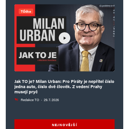
TÓčko
Jak TO je? Milan Urban: Pro Piráty je nepřítel číslo
jedna auto, číslo dvě člověk. Z vedení Prahy
musejí pryč
Redakce TO
·
29. 7. 2026
NEJNOVĚJŠÍ