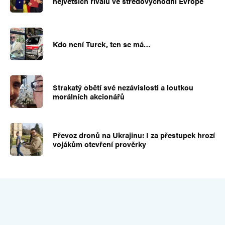
největších rivalů ve středovýchodní Evropě
Kdo není Turek, ten se má…
Strakatý obětí své nezávislosti a loutkou
morálních akcionářů
Převoz dronů na Ukrajinu: I za přestupek hrozí
vojákům otevření prověrky