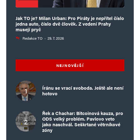
Jak TO je? Milan Urban: Pro Piráty je nepřítel číslo
jedna auto, číslo dvě člověk. Z vedení Prahy
Jméno
*
musejí pryč
Redakce TO
·
29. 7. 2026
E-mail
*
Webová stránka
NEJNOVĚJŠÍ
Uložit do prohlížeče jméno, e-mail a webovou stránku pro budoucí
komentáře.
Íránu se vrací svoboda. Ještě ale není
hotovo
Informujte mě o nových komentářích e-mailem.
Řek a Chachar: Bitcoinová kauza, pro
ODS velký problém. Pavlovo veto
Informujte mě o nových příspěvcích e-mailem.
jako naschvál. Seškrtané větrníkové
Alternative:
zóny