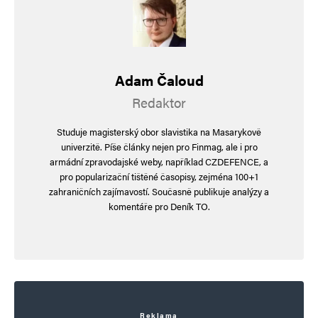
Pokud nedokážeš pochopit, že v mém
komentáři je slovem koule míněn penis,
pak nemá smysl se o něčem bavit. Vem si
opět pinzetku a užij si svou masturbaci.
Adam Čaloud
Redaktor
Narozdíl od tebe jsem napsal názor
k věci. Že mu nerozumíš, protože seš
Studuje magisterský obor slavistika na Masarykově
univerzitě. Píše články nejen pro Finmag, ale i pro
hornouherskej kolaborant, je tvůj
armádní zpravodajské weby, například CZDEFENCE, a
problém. A laskavě nech na mě, co píšu
pro popularizační tištěné časopisy, zejména 100+1
zahraničních zajímavostí. Současně publikuje analýzy a
nebo ne, protože pak vypadáš jako ten
komentáře pro Deník TO.
emeritní cenzor, kterým označuješ jiné.
Je to tak. Seš prostě dement, kterej
z druhého dělá cenzora a přitom sám
cenzuruje
Reklama