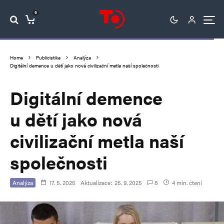
0
Home
Publicistika
Analýza
Digitální demence u dětí jako nová civilizační metla naší společnosti
Digitální demence
u dětí jako nová
civilizační metla naší
společnosti
Analýza
17. 5. 2025
Aktualizace:
25. 9. 2025
8
4 min. čtení