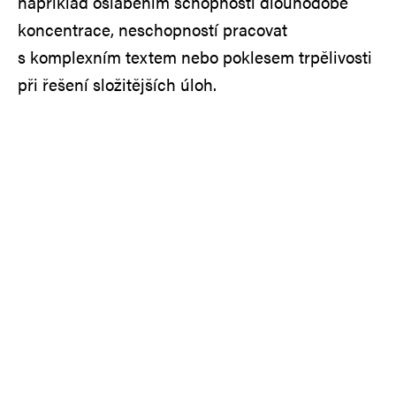
například oslabením schopnosti dlouhodobé
koncentrace, neschopností pracovat
s komplexním textem nebo poklesem trpělivosti
při řešení složitějších úloh.