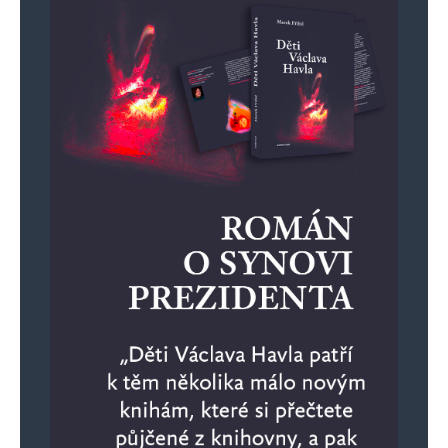
díky moudrému rozhodnutí redakce to smetí
nemazat, na jeho účet dobře bavíme.
Jenom si Gimbale dej pozor, aby ses
„nezamknul“ v neřešitelném stavu, kdy bude
nutné vyhledat lékařskou pomoc.
PM
Odpovědět
18. 5. 2025 (11:40)
Za mojich mladších čias sa na Slovensku
výraz „cimbal“ používal na zhovievavejšie
a slušnejšie označenie niekoho, čo veľa
rozumu do vienka nedostal. Jeho nick je
trefný a správny.