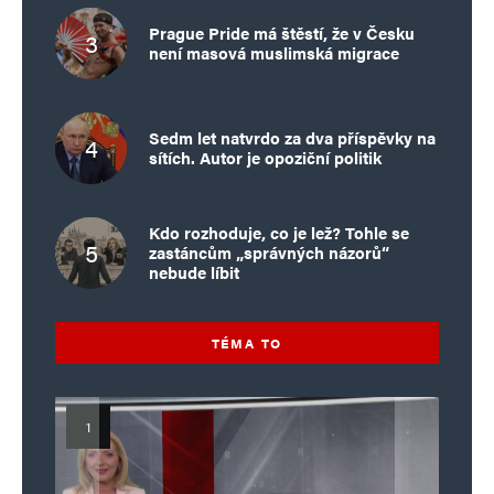
Prague Pride má štěstí, že v Česku
není masová muslimská migrace
Sedm let natvrdo za dva příspěvky na
sítích. Autor je opoziční politik
Kdo rozhoduje, co je lež? Tohle se
zastáncům „správných názorů“
nebude líbit
TÉMA TO