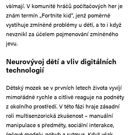
všímají. V komunitě hráčů počítačových her je
znám termín „Fortnite kid“, jenž poměrně
vystihuje zmíněné problémy u dětí, a to i když
nevznikl za účelem pojmenování zmíněného
jevu.
Neurovývoj dětí a vliv digitálních
technologií
Dětský mozek se v prvních letech života vyvíjí
mimořádně rychle a citlivě reaguje na podněty
z okolního prostředí. V této fázi hraje zásadní
roli multisenzorická zkušenost – manuální
manipulace s předměty, sociální interakce,
řečové modely, pohyb a rytmus. Když však