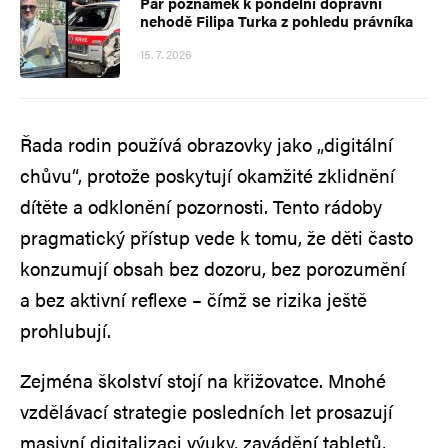
Pár poznámek k pondělní dopravní
nehodě Filipa Turka z pohledu právníka
15. 7. 2026
Řada rodin používá obrazovky jako „digitální
chůvu“, protože poskytují okamžité zklidnění
dítěte a odklonění pozornosti. Tento rádoby
pragmatický přístup vede k tomu, že děti často
konzumují obsah bez dozoru, bez porozumění
a bez aktivní reflexe – čímž se rizika ještě
prohlubují.
Zejména školství stojí na křižovatce. Mnohé
vzdělávací strategie posledních let prosazují
masivní digitalizaci výuky, zavádění tabletů,