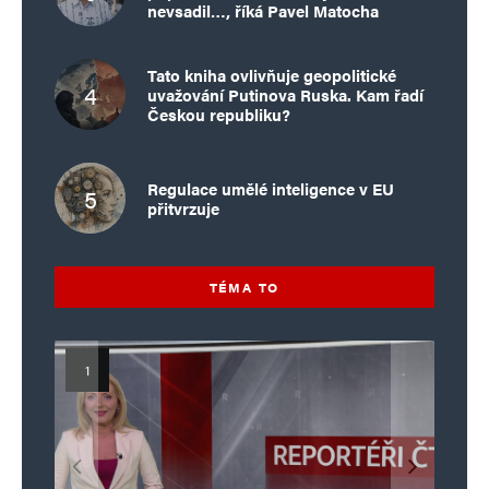
nevsadil…, říká Pavel Matocha
Tato kniha ovlivňuje geopolitické
uvažování Putinova Ruska. Kam řadí
Českou republiku?
Regulace umělé inteligence v EU
přitvrzuje
TÉMA TO
Islamistický teror v EU, 6. díl:
Mýty o Václavu Klausovi:
Vymíráme a politici lžou:
Islamistický teror v EU, 5. díl:
Brutální poprava 85letého
Pivo, jazz, hádky, loajalita
porodnost nezachrání