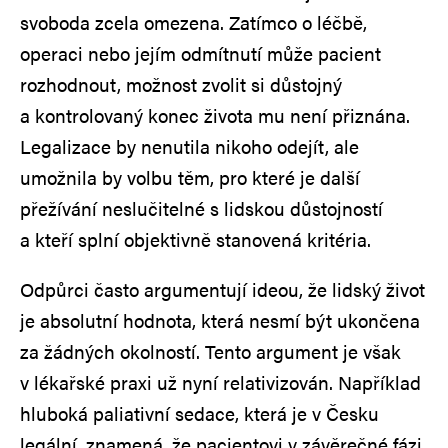
svoboda zcela omezena. Zatímco o léčbě,
operaci nebo jejím odmítnutí může pacient
rozhodnout, možnost zvolit si důstojný
a kontrolovaný konec života mu není přiznána.
Legalizace by nenutila nikoho odejít, ale
umožnila by volbu těm, pro které je další
přežívání neslučitelné s lidskou důstojností
a kteří splní objektivně stanovená kritéria.
Odpůrci často argumentují
ideou, že lidský život
je absolutní hodnota, která nesmí být ukončena
za žádných okolností. Tento argument je však
v lékařské praxi už nyní relativizován. Například
hluboká paliativní sedace, která je v Česku
legální, znamená, že pacientovi v závěrečné fázi