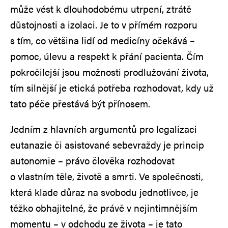
může vést k dlouhodobému utrpení, ztrátě
důstojnosti a izolaci. Je to v přímém rozporu
s tím, co většina lidí od medicíny očekává –
pomoc, úlevu a respekt k přání pacienta. Čím
pokročilejší jsou možnosti prodlužování života,
tím silnější je etická potřeba rozhodovat, kdy už
tato péče přestává být přínosem.
Jedním z hlavních argumentů pro legalizaci
eutanazie či asistované sebevraždy je princip
autonomie – právo člověka rozhodovat
o vlastním těle, životě a smrti. Ve společnosti,
která klade důraz na svobodu jednotlivce, je
těžko obhajitelné, že právě v nejintimnějším
momentu – v odchodu ze života – je tato