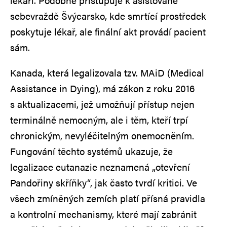
lékaři. Podobně přistupuje k asistované
sebevraždě Švýcarsko, kde smrtící prostředek
poskytuje lékař, ale finální akt provádí pacient
sám.
Kanada, která legalizovala tzv. MAiD (Medical
Assistance in Dying), má zákon z roku 2016
s aktualizacemi, jež umožňují přístup nejen
terminálně nemocným, ale i těm, kteří trpí
chronickým, nevyléčitelným onemocněním.
Fungování těchto systémů ukazuje, že
legalizace eutanazie neznamená „otevření
Pandořiny skříňky“, jak často tvrdí kritici. Ve
všech zmíněných zemích platí přísná pravidla
a kontrolní mechanismy, které mají zabránit