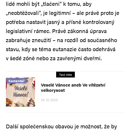
lidé mohli být „tlačeni“ k tomu, aby
„neobtěžovali“, je legitimní – ale právě proto je
potřeba nastavit jasný a přísně kontrolovaný
legislativní rámec. Právě zákonná úprava
zabraňuje zneužití – na rozdíl od současného
stavu, kdy se téma eutanazie často odehrává
v šedé zóně nebo za zavřenými dveřmi.
Také čtěte
Komentář
Veselé Vánoce aneb Ve vítězství
velkorysost
24. 12. 2025
Další společenskou obavou je možnost, že by