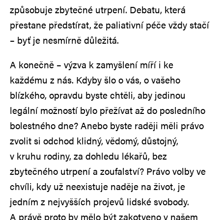
způsobuje zbytečné utrpení. Debatu, která
přestane předstírat, že paliativní péče vždy stačí
– byť je nesmírně důležitá.
A konečně – výzva k zamyšlení míří i ke
každému z nás. Kdyby šlo o vás, o vašeho
blízkého, opravdu byste chtěli, aby jedinou
legální možností bylo přežívat až do posledního
bolestného dne? Anebo byste raději měli právo
zvolit si odchod klidný, vědomý, důstojný,
v kruhu rodiny, za dohledu lékařů, bez
zbytečného utrpení a zoufalství? Právo volby ve
chvíli, kdy už neexistuje naděje na život, je
jedním z nejvyšších projevů lidské svobody.
A právě proto by mělo být zakotveno v našem