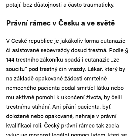
potají, bez důstojnosti a často traumaticky.
Právní rámec v Česku a ve světě
V České republice je jakákoliv forma eutanazie
či asistované sebevraždy dosud trestná. Podle §
144 trestního zákoníku spadá i eutanazie „ze
soucitu“ pod trestný čin vraždy. Lékař, který by
na základě opakované žádosti smrtelně
nemocného pacienta podal smrtící látku nebo
mu aktivně pomohl k ukončení života, by čelil
trestnímu stíhání. Ani přání pacienta, byť
doložené nebo opakované, nehraje v právní
kvalifikaci roli. Český právní rámec tak zcela
vylučuje možnost legální pomoci lidem, kteří se