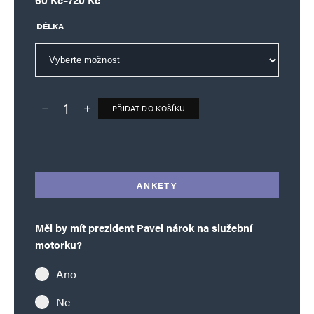
DÉLKA
PŘIDAT DO KOŠÍKU
Deník TO – verze bez reklam množství
Alternative:
ANKETY
Měl by mít prezident Pavel nárok na služební
motorku?
Ano
Ne