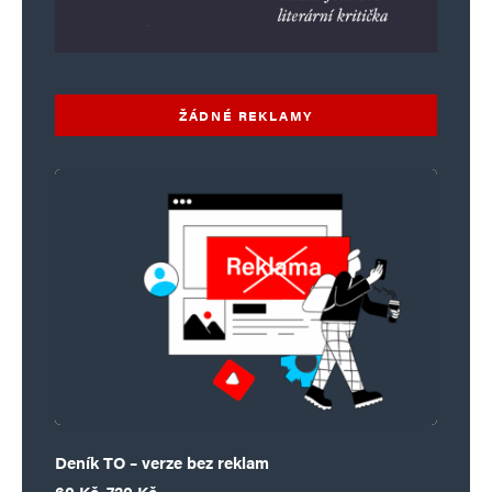
ŽÁDNÉ REKLAMY
Deník TO – verze bez reklam
Rozpětí cen: 60 Kč až 720 Kč
60
Kč
–
720
Kč