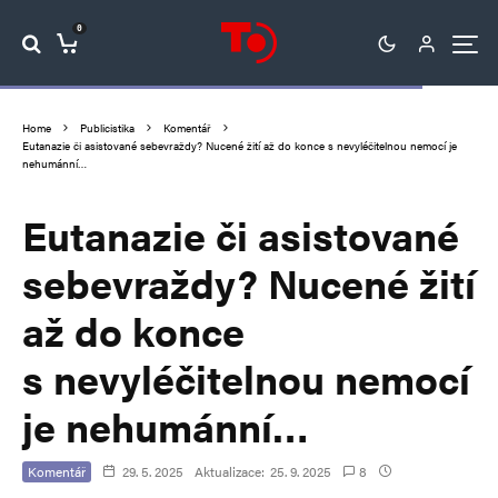
0
Home
Publicistika
Komentář
Eutanazie či asistované sebevraždy? Nucené žití až do konce s nevyléčitelnou nemocí je
nehumánní…
Eutanazie či asistované
sebevraždy? Nucené žití
až do konce
s nevyléčitelnou nemocí
je nehumánní…
Komentář
29. 5. 2025
Aktualizace:
25. 9. 2025
8