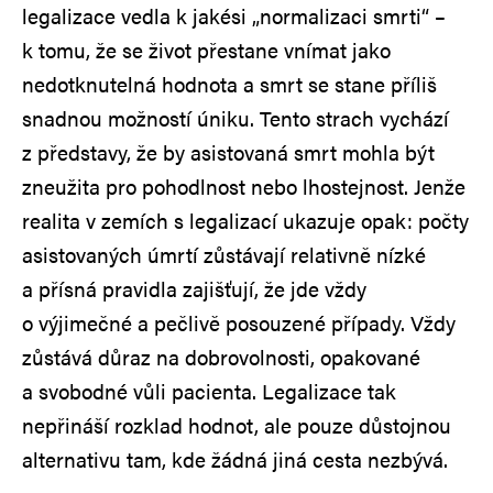
legalizace vedla k jakési „normalizaci smrti“ –
k tomu, že se život přestane vnímat jako
nedotknutelná hodnota a smrt se stane příliš
snadnou možností úniku. Tento strach vychází
z představy, že by asistovaná smrt mohla být
zneužita pro pohodlnost nebo lhostejnost. Jenže
realita v zemích s legalizací ukazuje opak: počty
asistovaných úmrtí zůstávají relativně nízké
a přísná pravidla zajišťují, že jde vždy
o výjimečné a pečlivě posouzené případy. Vždy
zůstává důraz na dobrovolnosti, opakované
a svobodné vůli pacienta. Legalizace tak
nepřináší rozklad hodnot, ale pouze důstojnou
alternativu tam, kde žádná jiná cesta nezbývá.