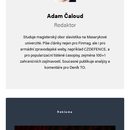
Komentář
*
Adam Čaloud
Redaktor
Studuje magisterský obor slavistika na Masarykově
univerzitě. Píše články nejen pro Finmag, ale i pro
armádní zpravodajské weby, například CZDEFENCE, a
pro popularizační tištěné časopisy, zejména 100+1
zahraničních zajímavostí. Současně publikuje analýzy a
komentáře pro Deník TO.
Jméno
*
E-mail
*
Webová stránka
Reklama
Uložit do prohlížeče jméno, e-mail a webovou stránku pro budoucí