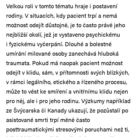
Velkou roli v tomto tématu hraje i postavení
rodiny. V situacích, kdy pacient trpí a nemá
možnost odejít důstojně, je to často právě jeho
nejbližší okolí, jež je vystaveno psychickému
i fyzickému vyčerpání. Dlouhé a bolestné
umírání milované osoby zanechává hluboká
traumata. Pokud má naopak pacient možnost
odejít v klidu, sám, v přítomnosti svých blízkých,
v rámci legálního, etického a řízeného procesu,
může to vést ke smíření a vnitřnímu klidu nejen
pro něj, ale i pro jeho rodinu. Výzkumy například
ze Švýcarska či Kanady ukazují, že pozůstalí po
asistované smrti trpí méně často
posttraumatickými stresovými poruchami než ti,