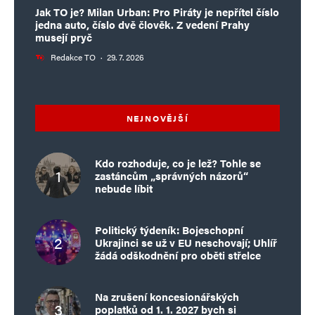
Jak TO je? Milan Urban: Pro Piráty je nepřítel číslo
jedna auto, číslo dvě člověk. Z vedení Prahy
musejí pryč
Redakce TO
·
29. 7. 2026
NEJNOVĚJŠÍ
Kdo rozhoduje, co je lež? Tohle se
zastáncům „správných názorů“
nebude líbit
Politický týdeník: Bojeschopní
Ukrajinci se už v EU neschovají; Uhlíř
žádá odškodnění pro oběti střelce
Na zrušení koncesionářských
poplatků od 1. 1. 2027 bych si