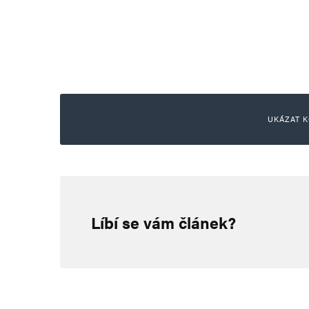
UKÁZAT K
René Duží
3. 2. 2024 (13:02)
Líbí se vám článek?
Andreji, pěkný alibismus. Ale s
nemusí být ani Babiš a ani ANO
premiérem a ministryni financí
Kdybyste v ANO byli co k čemu