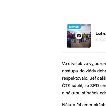
Domácí
Letn
24. 3. 20
Ve čtvrtek ve vyjádře
nástupu do vlády doho
respektovalo. Šéf dal
ČTK sdělil, že SPD ch
o nákupu stíhaček ods
Nákup 24 amerických l