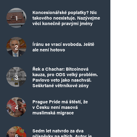
Koncesionářské poplatky? Nic
takového neexistuje. Nazývejme
věci konečně pravými jmény
Íránu se vrací svoboda. Ještě
ale není hotovo
Řek a Chachar: Bitcoinová
kauza, pro ODS velký problém.
Pavlovo veto jako naschvál.
Seškrtané větrníkové zóny
Prague Pride má štěstí, že
v Česku není masová
muslimská migrace
Sedm let natvrdo za dva
příspěvky na sítích. Autor je