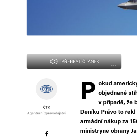
PŘEHRÁT ČLÁNEK
P
okud americk
objednané stí
v případě, že 
ČTK
Deníku Právo to řekl
Agenturní zpravodajství
armádní nákup za 150
ministryně obrany J