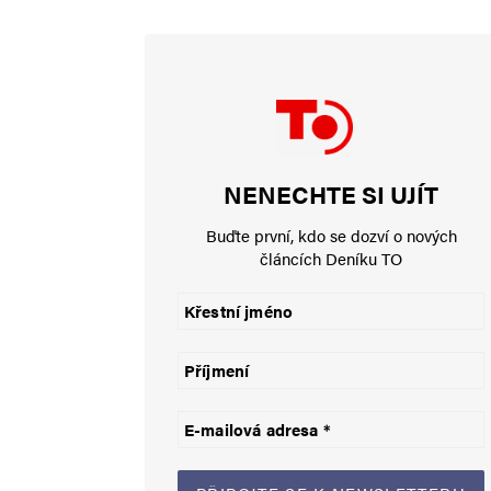
pro USAky utnete a objednáte n
na tom ušetříme. A Černochovou
polí na Ukrajině 🙂 // USAci se
válce s Ruskem vydělali dost v
nepřátel, ale jen svoje zájmy…
NENECHTE SI UJÍT
Buďte první, kdo se dozví o nových
článcích Deníku TO
Jan Ackermann
3. 2. 2024 (20:06)
Samozřejmě, opět dosáhneme na 
výdaje na armádu a nejen na ní
peníze půjdou na koblihy a pro
osvícencých bohatých důchodců
něco, co neudělám, jen proto, a