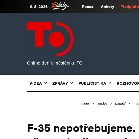
9. 8. 2026
Počasí
Ankety
Předplatn
Online deník měsíčníku TO
VIDEA
ZPRÁVY
PUBLICISTIKA
ROZHOVO
Home
Zprávy
Domácí
F-3
F-35 nepotřebujeme.