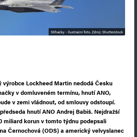
Stíhačky - ilustrační foto. Zdroj: Shutterstock
ý výrobce Lockheed Martin nedodá Česku
hačky v domluveném termínu, hnutí ANO,
bude v zemi vládnout, od smlouvy odstoupí.
 předseda hnutí ANO Andrej Babiš. Nejdražší
 miliard korun v tomto týdnu podepsali
ana Černochová (ODS) a americký velvyslanec