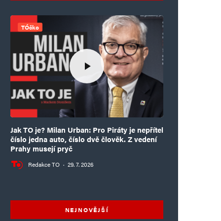
TÓčko
Jak TO je? Milan Urban: Pro Piráty je nepřítel
číslo jedna auto, číslo dvě člověk. Z vedení
Prahy musejí pryč
Redakce TO
·
29. 7. 2026
NEJNOVĚJŠÍ