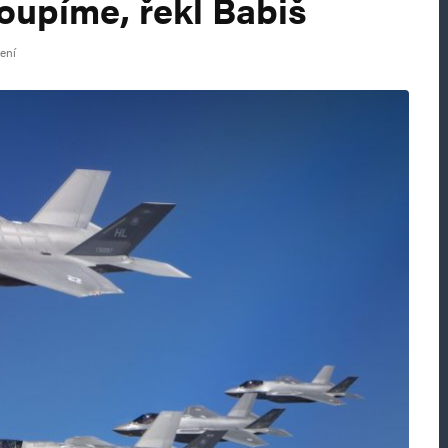
oupíme, řekl Babiš
tení