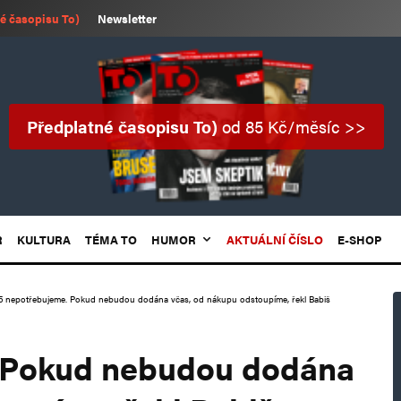
é časopisu To)
Newsletter
Předplatné časopisu To)
od 85 Kč/měsíc >>
R
KULTURA
TÉMA TO
HUMOR
AKTUÁLNÍ ČÍSLO
E-SHOP
5 nepotřebujeme. Pokud nebudou dodána včas, od nákupu odstoupíme, řekl Babiš
 Pokud nebudou dodána