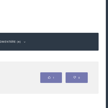
OMENTÁŘE (6)
Odpovědět
1
0
libem nezarmoutíš, že? 🙂 V roce 2031 už tady
, protože Bartoš bude prezidentem, Lipavský
 bude Maláčová :-))) Hrůzná představa… //
, tak po uchopení moci tento výhodný obchod