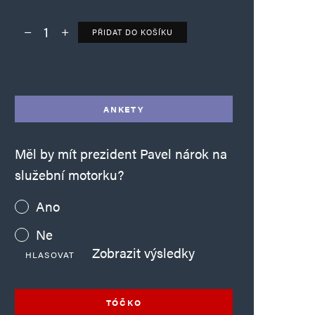
PŘIDAT DO KOŠÍKU
Deník TO – verze bez reklam množství
Alternative:
ANKETY
Měl by mít prezident Pavel nárok na
služební motorku?
Ano
Ne
Zobrazit výsledky
HLASOVAT
TÓČKO