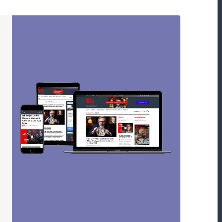
ové JAS Gripeny. Peníze zůstanou v EU a ještě
 poslat na nucené práce při čištění minových
 dozajista zlobit nebudou. Už na svoji proxy
e všech ohledech. Aneb USA nemají přátel nebo
Odpovědět
vyrovnaný rozočet např. tak, že se osekají
, zase se nebude nikam investovat a všechny
 důchodce. Už přece budeme žít ve světě
. Tak tomuhle říkám populismus. Vyhlásím
by mi naštvaní lidé dali hlas. Ubohé, krátkozraké.