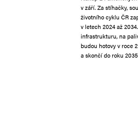
v září. Za stíhačky, so
životního cyklu ČR zap
v letech 2024 až 2034
infrastrukturu, na pal
budou hotovy v roce 2
a skončí do roku 2035