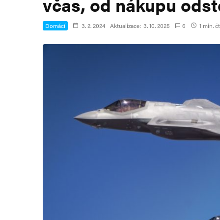
včas, od nákupu odst
Domácí
3. 2. 2024
Aktualizace:
3. 10. 2025
6
1 min. č