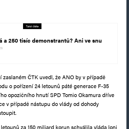
Také čtěte
á a 250 tisíc demonstrantů? Ani ve snu
26
ní zaslaném ČTK uvedl, že ANO by v případě
du o pořízení 24 letounů páté generace F-35
šího opozičního hnutí SPD Tomio Okamura dříve
ce v případě nástupu do vlády od dohody
toupit.
etounů za 150 miliard korun schválila vláda loni