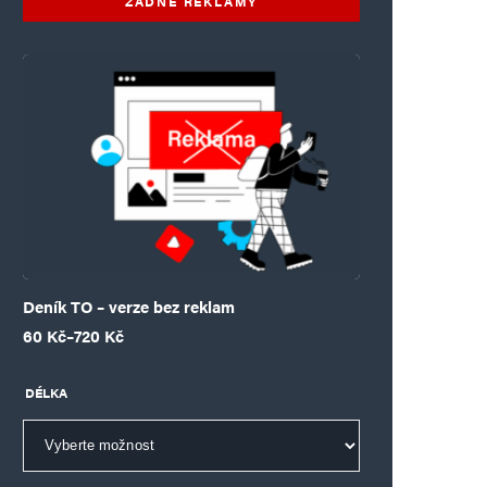
ŽÁDNÉ REKLAMY
Deník TO – verze bez reklam
Rozpětí cen: 60 Kč až 720 Kč
60
Kč
–
720
Kč
DÉLKA