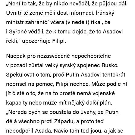
„Není to tak, že by nikdo nevěděl, že půjdou dál.
Uvnitř té země měli dost informací. Íránský
ministr zahraničí včera (v neděli) říkal, že
i Syřané věděli, že k tomu dojde, že to Asadovi
řekli,“ upozorňuje Filipi.
Naopak pro nezasvěcené nepochopitelně
v pozadí zůstal velký syrský spojenec Rusko.
Spekulovat o tom, proč Putin Asadovi tentokrát
nepřišel na pomoc, Filipi nechce. Může podle ní
jít čistě o to, že na to prostě nemá vojenské
kapacity nebo může mít nějaký další plán.
„Nerada bych se pouštěla do úvahy, že Putin
dělá všechno proti Západu, a proto teď
nepodpořil Asada. Navíc tam teď jsou, a jak se