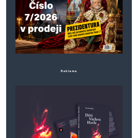
narychlo mění zákony… dobro došli..
Co s milionem Syřanů v Německu? Podle
zákonů by se měli vrátit domů ..
tak to vám žerem, bezuhlíkovej mikuláš…
Konopásek
Odpovědět
Reklama
9. 12. 2024 (18:41)
Nemůže to vše být součástí trojdohody USA,
Rusko, Turecko? Příprava na jednání o Ukrajině?
Johanka z Arku
Odpovědět
9. 12. 2024 (21:22)