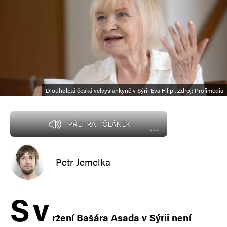
Dlouholetá česká velvyslankyně v Sýrii Eva Filipi. Zdroj: Profimedia
PŘEHRÁT ČLÁNEK
Petr Jemelka
S
v
ržení Bašára Asada v Sýrii není