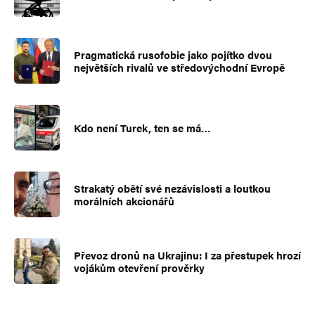
Pragmatická rusofobie jako pojítko dvou
největších rivalů ve středovýchodní Evropě
Kdo není Turek, ten se má…
Strakatý obětí své nezávislosti a loutkou
morálních akcionářů
Převoz dronů na Ukrajinu: I za přestupek hrozí
vojákům otevření prověrky