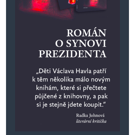
inteligence našeho Nuteláka a spol. je nadobro
vybarvena, když má radost ze stejné věci, jako
mají radost náplavy na západě, viz. tato videa:
https://necenzurovanapravda.cz/2024/12/rakousk
nemecko-svedsko-podivejte-se-jak-oslavuji-
pad-asada-dzihadiste-v-budoucich-chalifatech-
videa/
on pokud sám neuzná, že potřebuje papíry na
hlavu, tak by měl dostat rozsudek za velezradu,
protože podepsali že tohle bude za chvíli i u nás.
Ve středověku a v politice neexistuje nic jako
omyl z nevědění nebo nedorozumění, a tahle
náplava je fakt středověk.