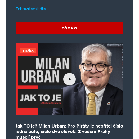
Zobrazit výsledky
Informujte mě o nových komentářích e-mailem.
Informujte mě o nových příspěvcích e-mailem.
TÓČKO
Alternative:
TÓčko
Jak TO je? Milan Urban: Pro Piráty je nepřítel číslo
jedna auto, číslo dvě člověk. Z vedení Prahy
musejí pryč