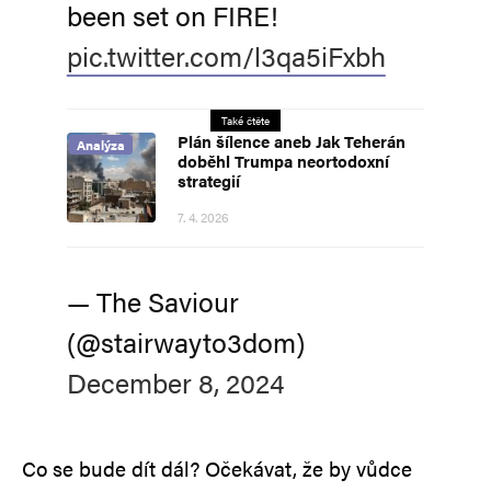
been set on FIRE!
pic.twitter.com/l3qa5iFxbh
Také čtěte
Plán šílence aneb Jak Teherán
Analýza
doběhl Trumpa neortodoxní
strategií
7. 4. 2026
— The Saviour
(@stairwayto3dom)
December 8, 2024
Co se bude dít dál? Očekávat, že by vůdce