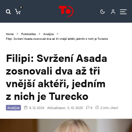
0
Home
Publicistika
Analýza
Filipi: Svržení Asada zosnovali dva až tři vnější aktéři, jedním z nich je Turecko
Filipi: Svržení Asada
zosnovali dva až tři
vnější aktéři, jedním
z nich je Turecko
Analýza
9. 12. 2024
Aktualizace:
3. 10. 2025
9
2 min. čtení