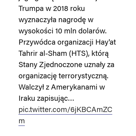
Trumpa w 2018 roku
wyznaczyła nagrodę w
wysokości 10 mln dolarów.
Przywódca organizacji Hay'at
Tahrir al-Sham (HTS), którą
Stany Zjednoczone uznały za
organizację terrorystyczną.
Walczył z Amerykanami w
Iraku zapisując…
pic.twitter.com/6jKBCAmZC
m