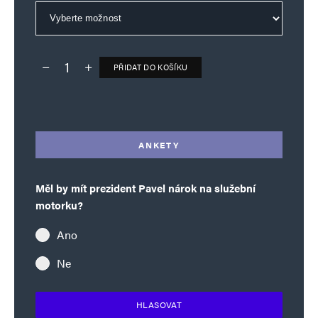
PŘIDAT DO KOŠÍKU
Deník TO – verze bez reklam množství
Alternative:
ANKETY
Jméno
*
Měl by mít prezident Pavel nárok na služební
motorku?
E-mail
*
Webová stránka
Ano
Ne
Uložit do prohlížeče jméno, e-mail a webovou stránku pro budoucí
komentáře.
HLASOVAT