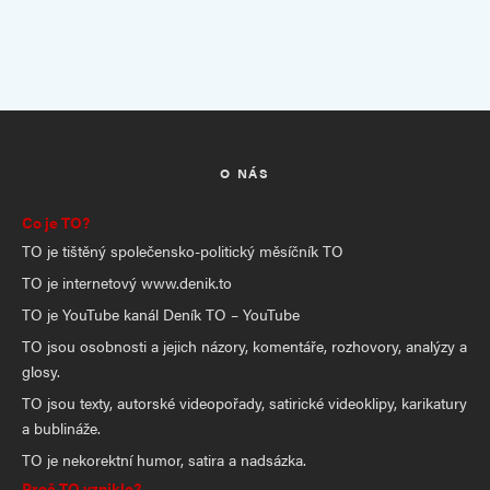
O NÁS
Co je TO?
TO je tištěný společensko-politický měsíčník TO
TO je internetový www.denik.to
TO je YouTube kanál Deník TO – YouTube
TO jsou osobnosti a jejich názory, komentáře, rozhovory, analýzy a
glosy.
TO jsou texty, autorské videopořady, satirické videoklipy, karikatury
a bublináže.
TO je nekorektní humor, satira a nadsázka.
Proč TO vzniklo?