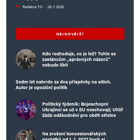
Redakce TO
·
29. 7. 2026
NEJNOVĚJŠÍ
Kdo rozhoduje, co je lež? Tohle se
zastáncům „správných názorů“
nebude líbit
Sedm let natvrdo za dva příspěvky na sítích.
Autor je opoziční politik
Politický týdeník: Bojeschopní
Ukrajinci se už v EU neschovají; Uhlíř
žádá odškodnění pro oběti střelce
Na zrušení koncesionářských
poplatků od 1. 1. 2027 bych si