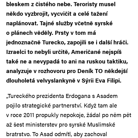
bleskem z čistého nebe. Teroristy musel
někdo vyzbrojit, vycvičit a celé tažení
naplánovat. Tajné služby včetně syrské
o plánech věděly. Prsty v tom má
jednoznačně Turecko, zapojili se i další hráči.
Izraelci to nebyli určitě, Američané nejspíš
také ne a nevypadá to ani na ruskou taktiku,
analyzuje v rozhovoru pro Deník TO někdejší
dlouholetá velvyslankyně v Sýrii Eva Filipi.
„Tureckého prezidenta Erdogana s Asadem
pojilo strategické partnerství. Když tam ale
v roce 2011 propukly nepokoje, žádal po něm pět
až šest ministerstev pro syrské Muslimské
bratrstvo. To Asad odmítl, aby zachoval