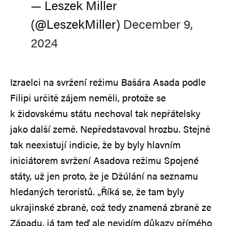
— Leszek Miller
(@LeszekMiller)
December 9,
2024
Izraelci na svržení režimu Bašára Asada podle
Filipi určitě zájem neměli, protože se
k židovskému státu nechoval tak nepřátelsky
jako další země. Nepředstavoval hrozbu. Stejně
tak neexistují indicie, že by byly hlavním
iniciátorem svržení Asadova režimu Spojené
státy, už jen proto, že je Džúlání na seznamu
hledaných teroristů. „Říká se, že tam byly
ukrajinské zbraně, což tedy znamená zbraně ze
Západu, já tam teď ale nevidím důkazy přímého