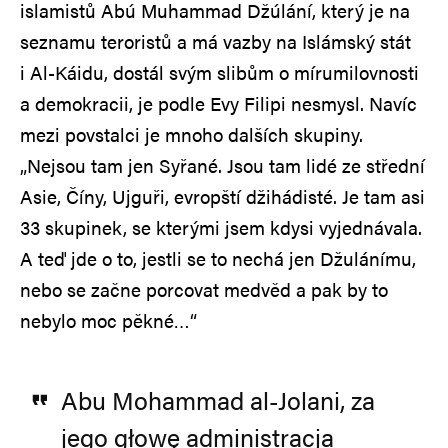
islamistů Abú Muhammad Džúlání, který je na
seznamu teroristů a má vazby na Islámský stát
i Al-Káidu, dostál svým slibům o mírumilovnosti
a demokracii, je podle Evy Filipi nesmysl. Navíc
mezi povstalci je mnoho dalších skupiny.
„Nejsou tam jen Syřané. Jsou tam lidé ze střední
Asie, Číny, Ujguři, evropští džihádisté. Je tam asi
33 skupinek, se kterými jsem kdysi vyjednávala.
A teď jde o to, jestli se to nechá jen Džulánímu,
nebo se začne porcovat medvěd a pak by to
nebylo moc pěkné…“
Abu Mohammad al-Jolani, za
jego głowę administracja