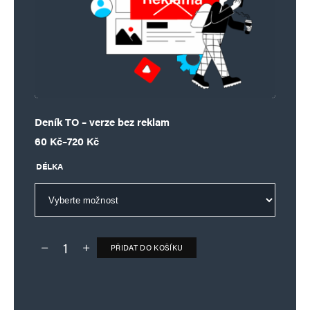
Deník TO – verze bez reklam
Rozpětí cen: 60 Kč až 720 Kč
60
Kč
–
720
Kč
DÉLKA
PŘIDAT DO KOŠÍKU
Deník TO – verze bez reklam množství
Alternative: