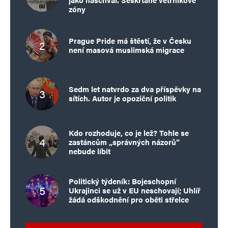
zóny
Prague Pride má štěstí, že v Česku
není masová muslimská migrace
Sedm let natvrdo za dva příspěvky na
sítích. Autor je opoziční politik
Kdo rozhoduje, co je lež? Tohle se
zastáncům „správných názorů“
nebude líbit
Politický týdeník: Bojeschopní
Ukrajinci se už v EU neschovají; Uhlíř
žádá odškodnění pro oběti střelce