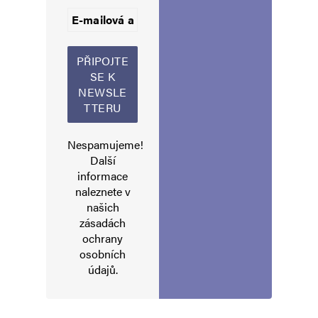
Informujte mě o nových příspěvcích e-mailem.
Alternative:
Nespamujeme!
Další
informace
naleznete v
našich
zásadách
ochrany
osobních
údajů
.