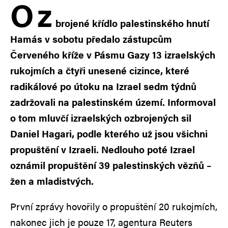
O
z
brojené křídlo palestinského hnutí
Hamás v sobotu předalo zástupcům
Červeného kříže v Pásmu Gazy 13 izraelských
rukojmích a čtyři unesené cizince, které
radikálové po útoku na Izrael sedm týdnů
zadržovali na palestinském území. Informoval
o tom mluvčí izraelských ozbrojených sil
Daniel Hagari, podle kterého už jsou všichni
propuštění v Izraeli. Nedlouho poté Izrael
oznámil propuštění 39 palestinských vězňů –
žen a mladistvých.
První zprávy hovořily o propuštění 20 rukojmích,
nakonec jich je pouze 17, agentura Reuters