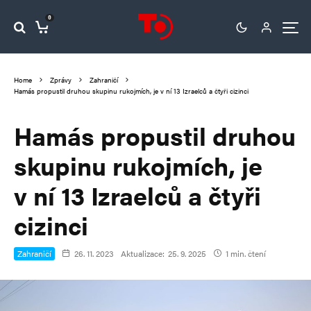
0
Home
Zprávy
Zahraničí
Hamás propustil druhou skupinu rukojmích, je v ní 13 Izraelců a čtyři cizinci
Hamás propustil druhou
skupinu rukojmích, je
v ní 13 Izraelců a čtyři
cizinci
Zahraničí
26. 11. 2023
Aktualizace:
25. 9. 2025
1 min. čtení