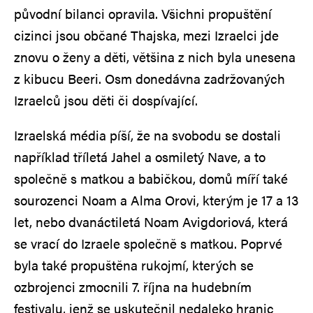
původní bilanci opravila. Všichni propuštění
cizinci jsou občané Thajska, mezi Izraelci jde
znovu o ženy a děti, většina z nich byla unesena
z kibucu Beeri. Osm donedávna zadržovaných
Izraelců jsou děti či dospívající.
Izraelská média píší, že na svobodu se dostali
například tříletá Jahel a osmiletý Nave, a to
společně s matkou a babičkou, domů míří také
sourozenci Noam a Alma Orovi, kterým je 17 a 13
let, nebo dvanáctiletá Noam Avigdoriová, která
se vrací do Izraele společně s matkou. Poprvé
byla také propuštěna rukojmí, kterých se
ozbrojenci zmocnili 7. října na hudebním
festivalu, jenž se uskutečnil nedaleko hranic