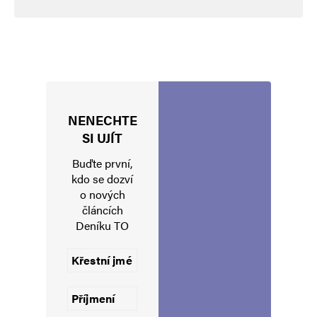
NENECHTE
Jméno
*
SI UJÍT
Buďte první,
kdo se dozví
o nových
E-mail
*
Webová stránka
článcích
Deníku TO
Uložit do prohlížeče jméno, e-mail a webovou stránku pro budoucí
komentáře.
Informujte mě o nových komentářích e-mailem.