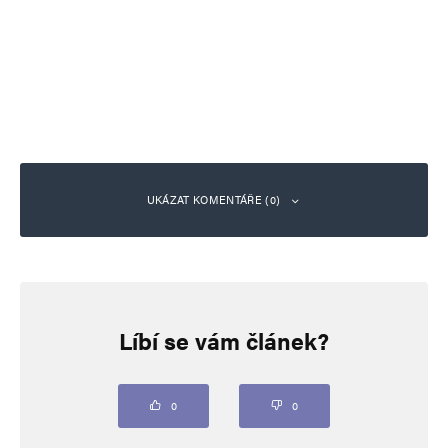
UKÁZAT KOMENTÁŘE (0)
Napsat komentář
Líbí se vám článek?
Vaše e-mailová adresa nebude zveřejněna.
Vyžadované informace jsou
označeny
*
Komentář
*
0
0