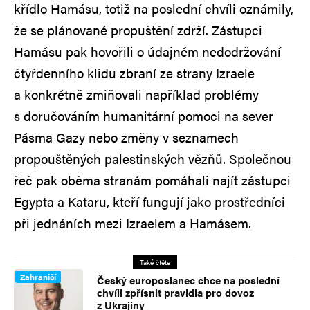
křídlo Hamásu, totiž na poslední chvíli oznámily,
že se plánované propuštění zdrží. Zástupci
Hamásu pak hovořili o údajném nedodržování
čtyřdenního klidu zbraní ze strany Izraele
a konkrétně zmiňovali například problémy
s doručováním humanitární pomoci na sever
Pásma Gazy nebo změny v seznamech
propouštěných palestinských vězňů. Společnou
řeč pak oběma stranám pomáhali najít zástupci
Egypta a Kataru, kteří fungují jako prostředníci
při jednáních mezi Izraelem a Hamásem.
Také čtěte
Zahraničí
Český europoslanec chce na poslední
chvíli zpřísnit pravidla pro dovoz
z Ukrajiny