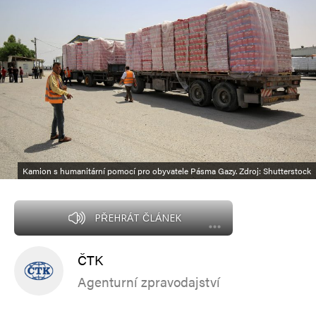
Kamion s humanitární pomocí pro obyvatele Pásma Gazy. Zdroj: Shutterstock
PŘEHRÁT ČLÁNEK
ČTK
Agenturní zpravodajství