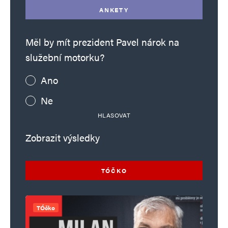
ANKETY
Měl by mít prezident Pavel nárok na
služební motorku?
Ano
Ne
HLASOVAT
Zobrazit výsledky
TÓČKO
TÓčko