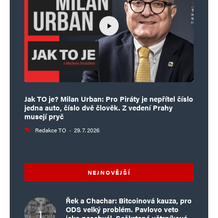
Jak TO je? Milan Urban: Pro Piráty je nepřítel číslo
jedna auto, číslo dvě člověk. Z vedení Prahy
musejí pryč
Redakce TO
·
29. 7. 2026
NEJNOVĚJŠÍ
Řek a Chachar: Bitcoinová kauza, pro
ODS velký problém. Pavlovo veto
jako naschvál. Seškrtané větrníkové