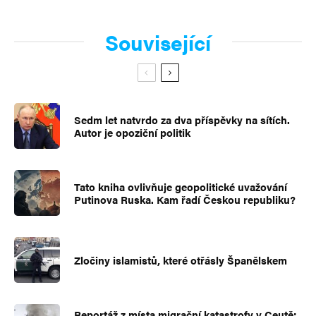
Související
Sedm let natvrdo za dva příspěvky na sítích.
Autor je opoziční politik
Tato kniha ovlivňuje geopolitické uvažování
Putinova Ruska. Kam řadí Českou republiku?
Zločiny islamistů, které otřásly Španělskem
Reportáž z místa migrační katastrofy v Ceutě: