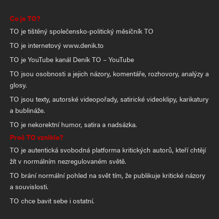
Co je TO?
TO je tištěný společensko-politický měsíčník TO
TO je internetový www.denik.to
TO je YouTube kanál Deník TO – YouTube
TO jsou osobnosti a jejich názory, komentáře, rozhovory, analýzy a
glosy.
TO jsou texty, autorské videopořady, satirické videoklipy, karikatury
a bublináže.
TO je nekorektní humor, satira a nadsázka.
Proč TO vzniklo?
TO je autentická svobodná platforma kritických autorů, kteří chtějí
žít v normálním nezregulovaném světě.
TO brání normální pohled na svět tím, že publikuje kritické názory
a souvislosti.
TO chce bavit sebe i ostatní.