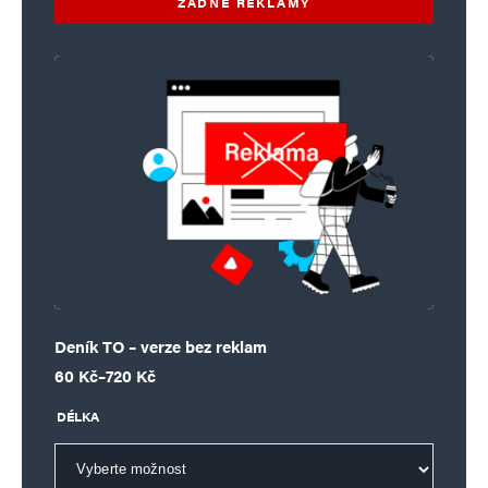
ŽÁDNÉ REKLAMY
Deník TO – verze bez reklam
Rozpětí cen: 60 Kč až 720 Kč
60
Kč
–
720
Kč
DÉLKA