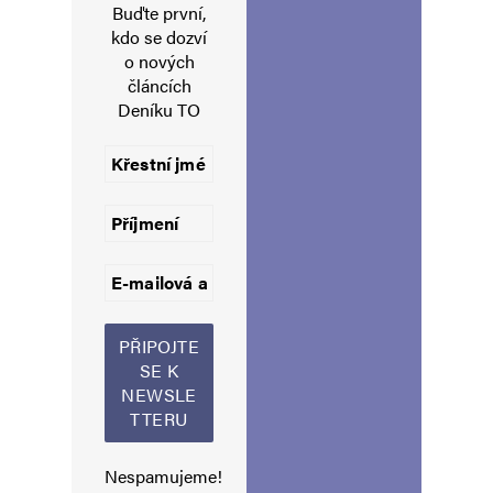
Buďte první,
kdo se dozví
o nových
článcích
Deníku TO
Jméno
*
E-mail
*
Webová stránka
Uložit do prohlížeče jméno, e-mail a webovou stránku pro budoucí
komentáře.
Informujte mě o nových komentářích e-mailem.
Nespamujeme!
Informujte mě o nových příspěvcích e-mailem.