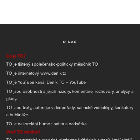
O NÁS
Co je TO?
TO je tištěný společensko-politický měsíčník TO
TO je internetový www.denik.to
TO je YouTube kanál Deník TO – YouTube
TO jsou osobnosti a jejich názory, komentáře, rozhovory, analýzy a
glosy.
TO jsou texty, autorské videopořady, satirické videoklipy, karikatury
a bublináže.
TO je nekorektní humor, satira a nadsázka.
Proč TO vzniklo?
TO je autentická svobodná platforma kritických autorů, kteří chtějí