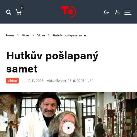
0
Home
Videa
Video
Hutkův pošlapaný samet
Hutkův pošlapaný
samet
Video
12. 11. 2023
Aktualizace:
25. 9. 2025
1