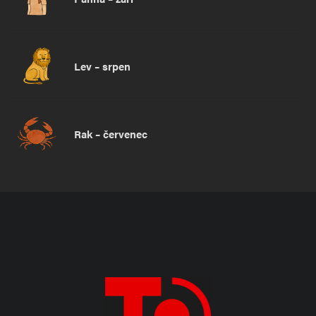
Lev – srpen
Rak – červenec