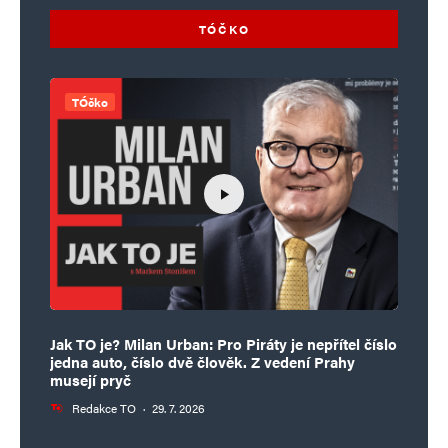
TÓČKO
TÓčko
Jak TO je? Milan Urban: Pro Piráty je nepřítel číslo
jedna auto, číslo dvě člověk. Z vedení Prahy
musejí pryč
Redakce TO
·
29. 7. 2026