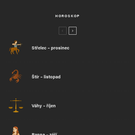
HOROSKOP
Střelec – prosinec
Štír – listopad
Váhy – říjen
Panna – září