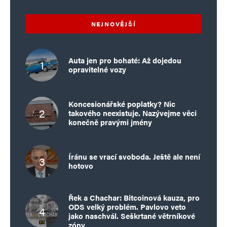
NEJNOVĚJŠÍ
Auta jen pro bohaté: Až dojedou
opravitelné vozy
Koncesionářské poplatky? Nic
takového neexistuje. Nazývejme věci
konečně pravými jmény
Íránu se vrací svoboda. Ještě ale není
hotovo
Řek a Chachar: Bitcoinová kauza, pro
ODS velký problém. Pavlovo veto
jako naschvál. Seškrtané větrníkové
zóny