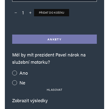
PŘIDAT DO KOŠÍKU
Deník TO – verze bez reklam množství
Alternative:
ANKETY
Měl by mít prezident Pavel nárok na
služební motorku?
Ano
Ne
HLASOVAT
Zobrazit výsledky