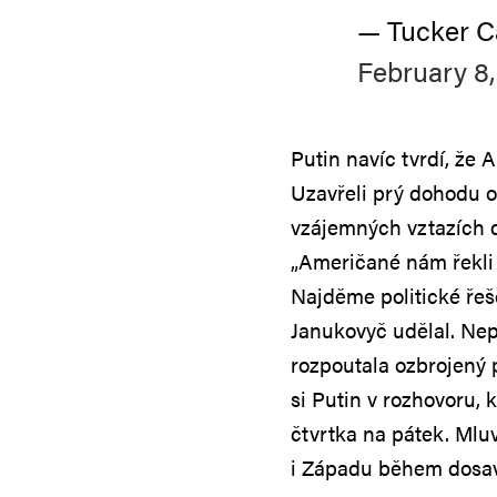
— Tucker C
February 8,
Putin navíc tvrdí, ž
Uzavřeli prý dohodu o 
vzájemných vztazích d
„Američané nám řekli 
Najděme politické řeše
Janukovyč udělal. Nepo
rozpoutala ozbrojený 
si Putin v rozhovoru, 
čtvrtka na pátek. Mlu
i Západu během dosav