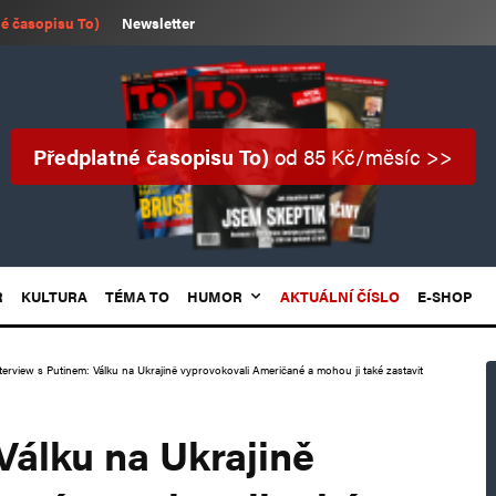
é časopisu To)
Newsletter
Předplatné časopisu To)
od 85 Kč/měsíc >>
R
KULTURA
TÉMA TO
HUMOR
AKTUÁLNÍ ČÍSLO
E-SHOP
terview s Putinem: Válku na Ukrajině vyprovokovali Američané a mohou ji také zastavit
Válku na Ukrajině