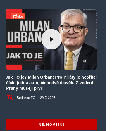
TÓčko
Jak TO je? Milan Urban: Pro Piráty je nepřítel
číslo jedna auto, číslo dvě člověk. Z vedení
Prahy musejí pryč
Redakce TO
·
29. 7. 2026
NEJNOVĚJŠÍ