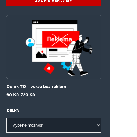
ŽÁDNÉ REKLAMY
Deník TO – verze bez reklam
Rozpětí cen: 60 Kč až 720 Kč
60
Kč
–
720
Kč
DÉLKA