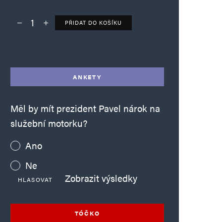
PŘIDAT DO KOŠÍKU
Deník TO – verze bez reklam množství
Alternative:
ANKETY
Měl by mít prezident Pavel nárok na
služební motorku?
Ano
Ne
Zobrazit výsledky
HLASOVAT
TÓČKO