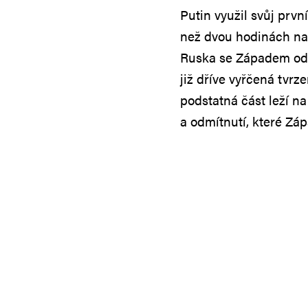
Putin využil svůj prv
než dvou hodinách nast
Ruska se Západem od 
již dříve vyřčená tvrz
podstatná část leží n
a odmítnutí, které Zá