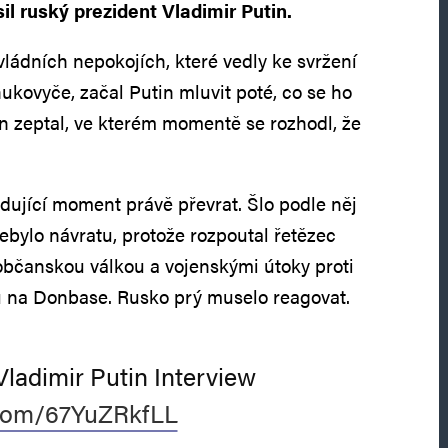
l ruský prezident Vladimir Putin.
vládních nepokojích, které vedly ke svržení
ukovyče, začal Putin mluvit poté, co se ho
n zeptal, ve kterém momentě se rozhodl, že
odující moment právě převrat. Šlo podle něj
ebylo návratu, protože rozpoutal řetězec
 občanskou válkou a vojenskými útoky proti
u na Donbase. Rusko prý muselo reagovat.
Vladimir Putin Interview
r.com/67YuZRkfLL