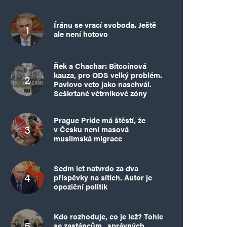
Íránu se vrací svoboda. Ještě
ale není hotovo
Řek a Chachar: Bitcoinová
kauza, pro ODS velký problém.
Pavlovo veto jako naschvál.
Seškrtané větrníkové zóny
Prague Pride má štěstí, že
v Česku není masová
muslimská migrace
Sedm let natvrdo za dva
příspěvky na sítích. Autor je
opoziční politik
Kdo rozhoduje, co je lež? Tohle
se zastáncům „správných