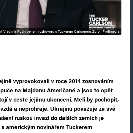
nt Vladimir Putin během rozhovoru s Tuckerem Carlsonem. Zdroj: Profimedia
rajině vyprovokovali v roce 2014 zosnováním
puče na Majdanu Američané a jsou to opět
tojí v cestě jejímu ukončení. Měli by pochopit,
vzdá a neprohraje. Ukrajinu považuje za své
ašení ruskou invazí do dalších zemích je
u s americkým novinářem Tuckerem