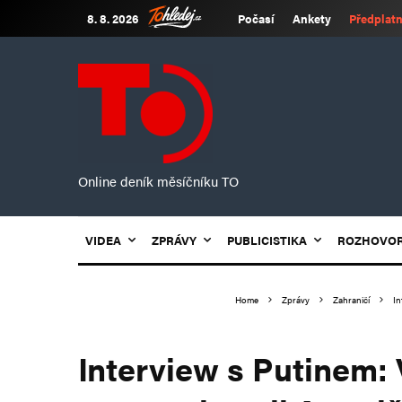
8. 8. 2026
Počasí
Ankety
Předplatn
Online deník měsíčníku TO
VIDEA
ZPRÁVY
PUBLICISTIKA
ROZHOVO
Home
Zprávy
Zahraničí
In
Interview s Putinem: 