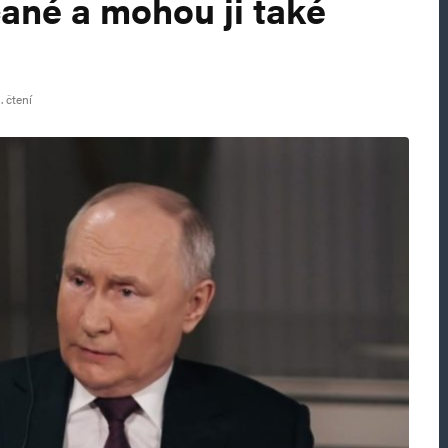
ané a mohou ji také
. čtení