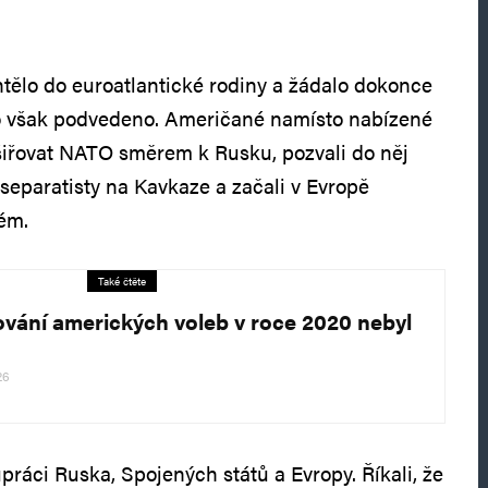
tělo do euroatlantické rodiny a žádalo dokonce
o však podvedeno. Američané namísto nabízené
šiřovat NATO směrem k Rusku, pozvali do něj
 separatisty na Kavkaze a začali v Evropě
ém.
Také čtěte
ování amerických voleb v roce 2020 nebyl
26
práci Ruska, Spojených států a Evropy. Říkali, že