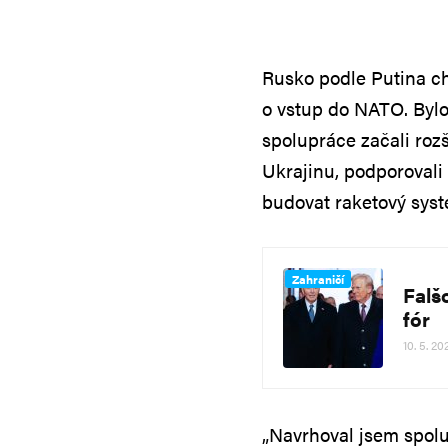
Rusko podle Putina ch
o vstup do NATO. Byl
spolupráce začali roz
Ukrajinu, podporovali
budovat raketový syst
Zahraničí
Falš
fór
10. 5. 20
„Navrhoval jsem spolu