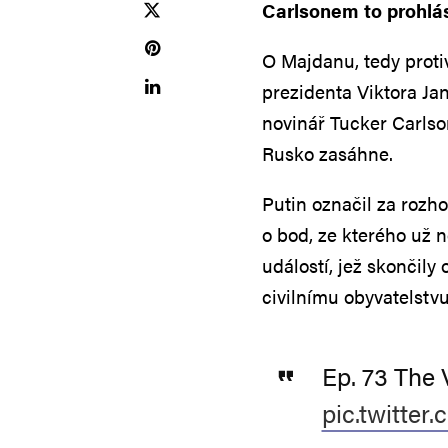
Carlsonem to prohlási
O Majdanu, tedy proti
prezidenta Viktora Jan
novinář Tucker Carlso
Rusko zasáhne.
Putin označil za rozh
o bod, ze kterého už n
událostí, jež skončily
civilnímu obyvatelstv
Ep. 73 The 
pic.twitte