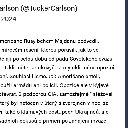
arlson (@TuckerCarlson)
 2024
e Američané Rusy během Majdanu podvedli.
mírovém řešení, kterou porušili, jak to ve
ělají po celou dobu od pádu Sovětského svazu.
– Uklidněte Janukovyče a my uklidníme opozici.
ní. Souhlasili jsme. Jak Američané chtěli,
užil armádu ani policii. Opozice ale v Kyjevě
převrat. S podporou CIA, samozřejmě,“ stěžoval
který byl natočen v úterý a zveřejněn v noci ze
vil také o klamavých postupech Ukrajinců, ale
adních pokusů o příměří po zahájení invaze.