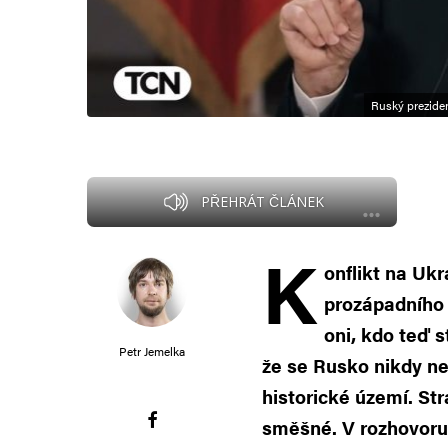
Ruský prezide
PŘEHRÁT ČLÁNEK
K
onflikt na Uk
prozápadního 
oni, kdo teď s
Petr Jemelka
že se Rusko nikdy ne
historické území. Str
směšné. V rozhovor