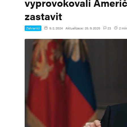
vyprovokovali Američ
zastavit
Zahraničí
9. 2. 2024
Aktualizace:
25. 9. 2025
23
2 min