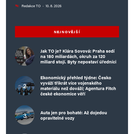
Redakce TO
·
10. 8. 2026
NEJNOVĚJŠÍ
Jak TO je? Klára Sovová: Praha sedí
na 180 miliardách, okruh za 120
miliard stojí. Byty nepostaví úředníci
Ekonomický přehled týdne: Česko
vyváží třikrát více vojenského
materiálu než dováží; Agentura Fitch
české ekonomice věří
Auta jen pro bohaté: Až dojedou
opravitelné vozy