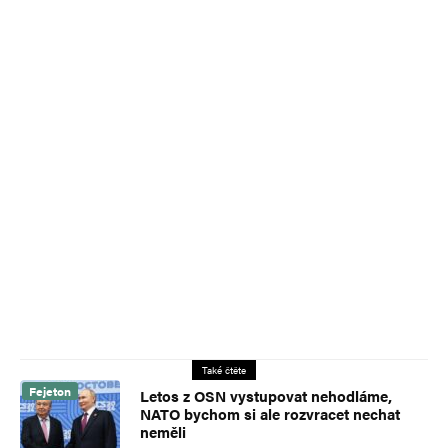
Také čtěte
Fejeton
Letos z OSN vystupovat nehodláme,
NATO bychom si ale rozvracet nechat
neměli