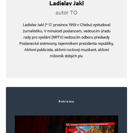
Ladislav Jakl
prožívající lidskou zkušenost. duch potřebuje
autor TO
své nástroje duši, jako intelekt a tělo jako svůj
Ladislav Jakl (* 17. prosince 1959 v Chebu) vystudoval
odraz a obraz. duch bez nástrojů nemůže hrát.
žurnalistiku. V minulosti poslancem, vedoucím úřadu
podléhá potom falešným hrám falešných hráčů.
rady pro vysílání (RRTV) vedoucím odboru předsedy
tak čest…
Poslanecké sněmovny, tajemníkem prezidenta republiky.
Aktivní publicista, aktivní rockový muzikant, aktivní
milovník dobých piv.
Napsat komentář
Vaše e-mailová adresa nebude zveřejněna.
Vyžadované informace jsou
označeny
*
Reklama
Komentář
*