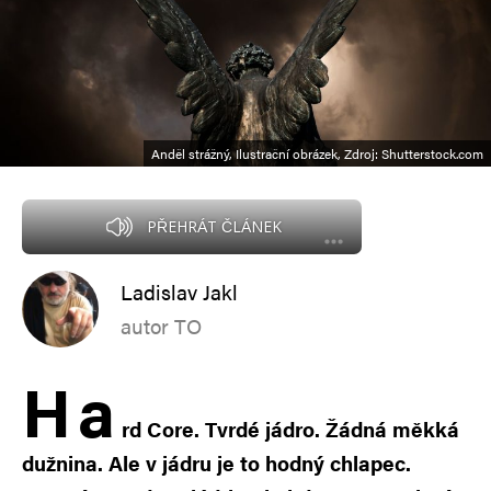
Anděl strážný, Ilustrační obrázek, Zdroj: Shutterstock.com
PŘEHRÁT ČLÁNEK
Ladislav Jakl
autor TO
H
a
rd Core. Tvrdé jádro. Žádná měkká
dužnina. Ale v jádru je to hodný chlapec.