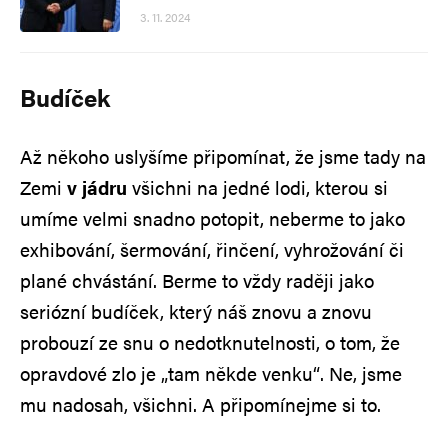
3. 11. 2024
Budíček
Až někoho uslyšíme připomínat, že jsme tady na
Zemi
v jádru
všichni na jedné lodi, kterou si
umíme velmi snadno potopit, neberme to jako
exhibování, šermování, řinčení, vyhrožování či
plané chvástání. Berme to vždy raději jako
seriózní budíček, který náš znovu a znovu
probouzí ze snu o nedotknutelnosti, o tom, že
opravdové zlo je „tam někde venku“. Ne, jsme
mu nadosah, všichni. A připomínejme si to.