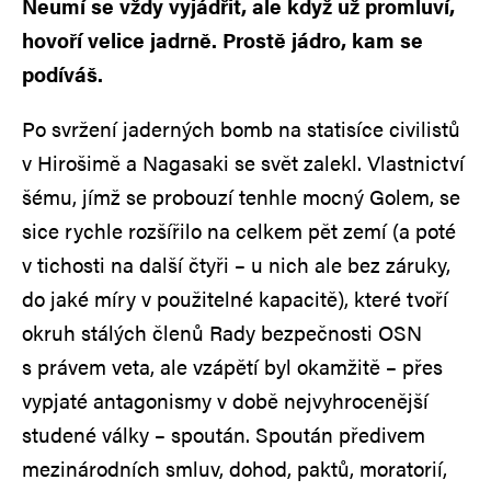
Neumí se vždy vyjádřit, ale když už promluví,
hovoří velice jadrně. Prostě jádro, kam se
podíváš.
Po svržení jaderných bomb na statisíce civilistů
v Hirošimě a Nagasaki se svět zalekl. Vlastnictví
šému, jímž se probouzí tenhle mocný Golem, se
sice rychle rozšířilo na celkem pět zemí (a poté
v tichosti na další čtyři – u nich ale bez záruky,
do jaké míry v použitelné kapacitě), které tvoří
okruh stálých členů Rady bezpečnosti OSN
s právem veta, ale vzápětí byl okamžitě – přes
vypjaté antagonismy v době nejvyhrocenější
studené války – spoután. Spoután předivem
mezinárodních smluv, dohod, paktů, moratorií,