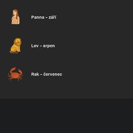
Panna – září
Lev – srpen
Rak – červenec