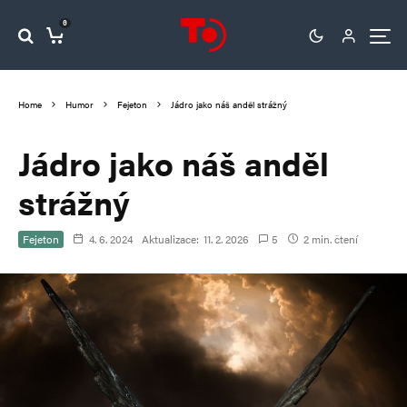
0
Home
Humor
Fejeton
Jádro jako náš anděl strážný
Jádro jako náš anděl
strážný
Fejeton
4. 6. 2024
Aktualizace:
11. 2. 2026
5
2 min. čtení