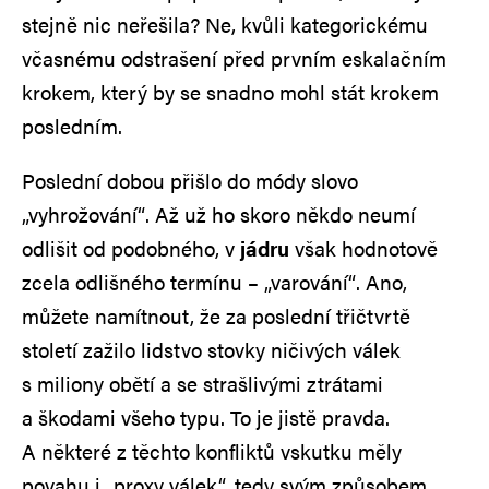
stejně nic neřešila? Ne, kvůli kategorickému
včasnému odstrašení před prvním eskalačním
krokem, který by se snadno mohl stát krokem
posledním.
Poslední dobou přišlo do módy slovo
„vyhrožování“. Až už ho skoro někdo neumí
odlišit od podobného, v
jádru
však hodnotově
zcela odlišného termínu – „varování“. Ano,
můžete namítnout, že za poslední třičtvrtě
století zažilo lidstvo stovky ničivých válek
s miliony obětí a se strašlivými ztrátami
a škodami všeho typu. To je jistě pravda.
A některé z těchto konfliktů vskutku měly
povahu i „proxy válek“, tedy svým způsobem