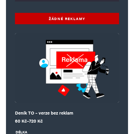
ŽÁDNÉ REKLAMY
Deník TO – verze bez reklam
Rozpětí cen: 60 Kč až 720 Kč
60
Kč
–
720
Kč
DÉLKA