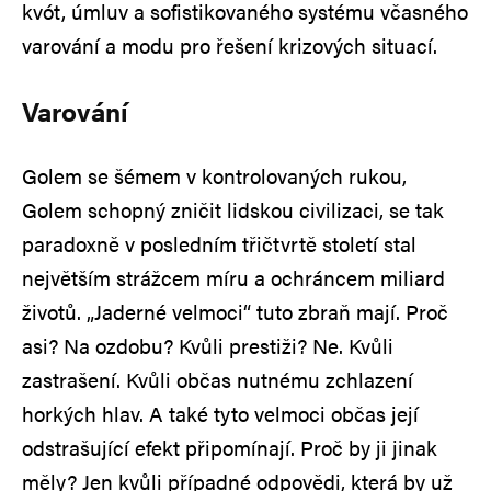
kvót, úmluv a sofistikovaného systému včasného
varování a modu pro řešení krizových situací.
Varování
Golem se šémem v kontrolovaných rukou,
Golem schopný zničit lidskou civilizaci, se tak
paradoxně v posledním třičtvrtě století stal
největším strážcem míru a ochráncem miliard
životů. „Jaderné velmoci“ tuto zbraň mají. Proč
asi? Na ozdobu? Kvůli prestiži? Ne. Kvůli
zastrašení. Kvůli občas nutnému zchlazení
horkých hlav. A také tyto velmoci občas její
odstrašující efekt připomínají. Proč by ji jinak
měly? Jen kvůli případné odpovědi, která by už