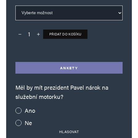
PŘIDAT DO KOŠÍKU
Deník TO – verze bez reklam množství
Alternative:
ANKETY
Měl by mít prezident Pavel nárok na
služební motorku?
Ano
Ne
HLASOVAT