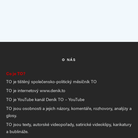
O NÁS
Co je TO?
TO je tištěný společensko-politický měsíčník TO
TO je internetový www.denik.to
TO je YouTube kanál Deník TO – YouTube
TO jsou osobnosti a jejich názory, komentáře, rozhovory, analýzy a
glosy.
TO jsou texty, autorské videopořady, satirické videoklipy, karikatury
a bublináže.