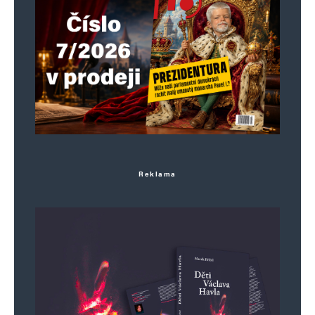
Jméno
*
E-mail
*
Webová stránka
Reklama
Uložit do prohlížeče jméno, e-mail a webovou stránku pro budoucí
komentáře.
Informujte mě o nových komentářích e-mailem.
Informujte mě o nových příspěvcích e-mailem.