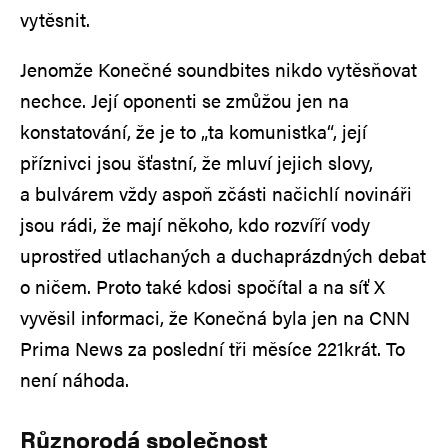
vytěsnit.
Jenomže Konečné soundbites nikdo vytěsňovat
nechce. Její oponenti se zmůžou jen na
konstatování, že je to „ta komunistka“, její
příznivci jsou šťastní, že mluví jejich slovy,
a bulvárem vždy aspoň zčásti načichlí novináři
jsou rádi, že mají někoho, kdo rozvíří vody
uprostřed utlachaných a duchaprázdných debat
o ničem. Proto také kdosi spočítal a na síť X
vyvěsil informaci, že Konečná byla jen na CNN
Prima News za poslední tři měsíce 221krát. To
není náhoda.
Různorodá společnost