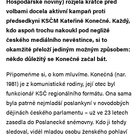
Hospodářské noviny) rozjela krátce před
volbami docela aktivní kampaň proti
předsedkyni KSČM Kateřině Konečné. Každý,
kdo aspoň trochu nakoukl pod negližé
českého mediálního nevěstince, si to
okamžitě přeloží jediným možným způsobem:
někdo důležitý se Konečné začal bát.
Připomeňme si, o kom mluvíme. Konečná (nar.
1981) je z komunistické rodiny, její otec byl
funkcionář KSČ regionálního formátu. Ona sama
byla patrně nejmladší poslankyní v novodobých
dějinách českého parlamentu – už ve 23 letech
zasedla do Poslanecké sněmovny. Kdo ji tehdy
sledoval, viděl mladou osobu ženského pohlaví