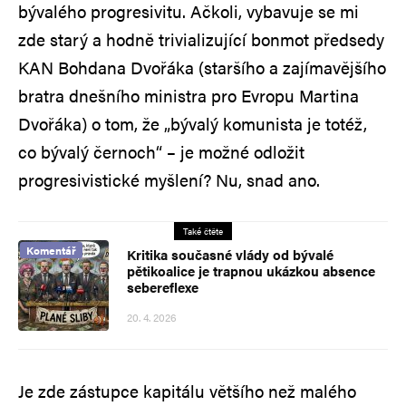
bývalého progresivitu. Ačkoli, vybavuje se mi
zde starý a hodně trivializující bonmot předsedy
KAN Bohdana Dvořáka (staršího a zajímavějšího
bratra dnešního ministra pro Evropu Martina
Dvořáka) o tom, že „bývalý komunista je totéž,
co bývalý černoch“ – je možné odložit
progresivistické myšlení? Nu, snad ano.
Také čtěte
Komentář
Kritika současné vlády od bývalé
pětikoalice je trapnou ukázkou absence
sebereflexe
20. 4. 2026
Je zde zástupce kapitálu většího než malého