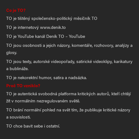
Co je TO?
TO je tištěný společensko-politický měsíčník TO
TO je internetový www.denik.to
TO je YouTube kanál Deník TO – YouTube
TO jsou osobnosti a jejich názory, komentáře, rozhovory, analýzy a
glosy.
TO jsou texty, autorské videopořady, satirické videoklipy, karikatury
a bublináže.
TO je nekorektní humor, satira a nadsázka.
Proč TO vzniklo?
TO je autentická svobodná platforma kritických autorů, kteří chtějí
žít v normálním nezregulovaném světě.
TO brání normální pohled na svět tím, že publikuje kritické názory
a souvislosti.
TO chce bavit sebe i ostatní.