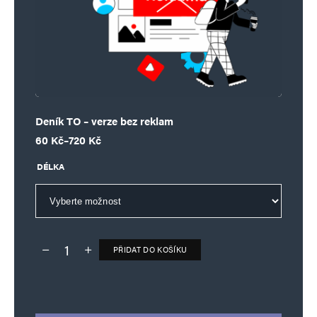
Deník TO – verze bez reklam
Rozpětí cen: 60 Kč až 720 Kč
60
Kč
–
720
Kč
DÉLKA
PŘIDAT DO KOŠÍKU
Deník TO – verze bez reklam množství
Alternative: