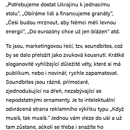
„Potřebujeme dostat Ukrajinu k jednacímu
stolu“, „Obíráme lidi a financujeme granáty“,
„Češi budou mrznout, aby Němci měli levnou
energii“, „Do eurozóny chce už jen blázen“ atd.
To jsou, marketingovou řečí, tzv, soundbites, což
by se dalo přeložit jako zvuková kousnutí. Krátké
sloganovitě vyhlížející důležité věty, které si má
publikum, nebo i novinář, rychle zapamatovat.
Soundbites jsou rázné, přímočaré,
zjednodušující na dřeň, nezabývající se
nepodstatnými ornamenty. Je to intelektuální
odvrácená strana reklamního výkřiku typu „Když
musíš, tak musíš.“ Jednou vám vleze do uší a už
tam zůstane, ačkoli se třeba i snažíte ho