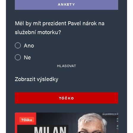
ANKETY
Měl by mít prezident Pavel nárok na
služební motorku?
Ano
Ne
HLASOVAT
Zobrazit výsledky
TÓČKO
TÓčko