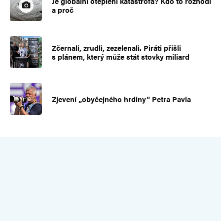
Je globální oteplení katastrofa? Kdo to rozhodl
a proč
Zčernali, zrudli, zezelenali. Piráti přišli
s plánem, který může stát stovky miliard
Zjevení „obyčejného hrdiny“ Petra Pavla