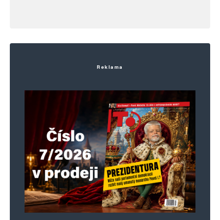
E-mail
*
Webová stránka
Uložit do prohlížeče jméno, e-mail a webovou stránku pro budoucí
komentáře.
Reklama
Informujte mě o nových komentářích e-mailem.
Informujte mě o nových příspěvcích e-mailem.
Alternative: