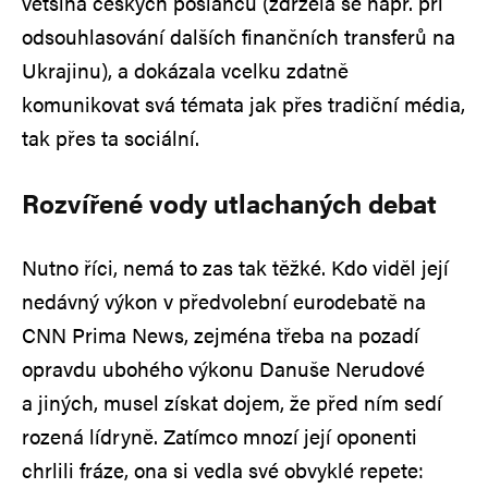
většina českých poslanců (zdržela se např. při
odsouhlasování dalších finančních transferů na
Ukrajinu), a dokázala vcelku zdatně
komunikovat svá témata jak přes tradiční média,
tak přes ta sociální.
Rozvířené vody utlachaných debat
Nutno říci, nemá to zas tak těžké. Kdo viděl její
nedávný výkon v předvolební eurodebatě na
CNN Prima News, zejména třeba na pozadí
opravdu ubohého výkonu Danuše Nerudové
a jiných, musel získat dojem, že před ním sedí
rozená lídryně. Zatímco mnozí její oponenti
chrlili fráze, ona si vedla své obvyklé repete: