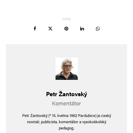
Navigace pro komentáře
Starší komentáře
Napsat komentář
Sdílet
Vaše e-mailová adresa nebude zveřejněna.
Vyžadované informace jsou
označeny
*
Komentář
*
Petr Žantovský
Komentátor
Jméno
*
Petr Žantovský (* 15. května 1962 Pardubice) je český
novinář, publicista, komentátor a vysokoškolský
pedagog.