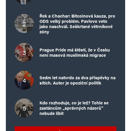
Řek a Chachar: Bitcoinová kauza, pro
ODS velký problém. Pavlovo veto
jako naschvál. Seškrtané větrníkové
zóny
Prague Pride má štěstí, že v Česku
není masová muslimská migrace
Sedm let natvrdo za dva příspěvky na
sítích. Autor je opoziční politik
Kdo rozhoduje, co je lež? Tohle se
zastáncům „správných názorů“
nebude líbit