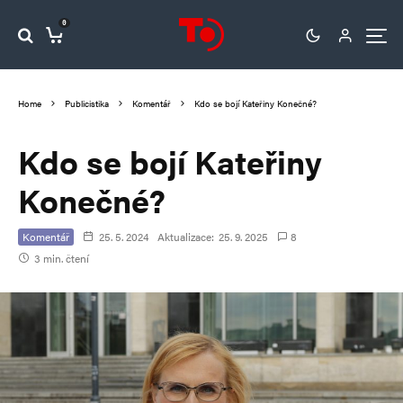
0
Home
Publicistika
Komentář
Kdo se bojí Kateřiny Konečné?
Kdo se bojí Kateřiny
Konečné?
Komentář
25. 5. 2024
Aktualizace:
25. 9. 2025
8
3 min. čtení