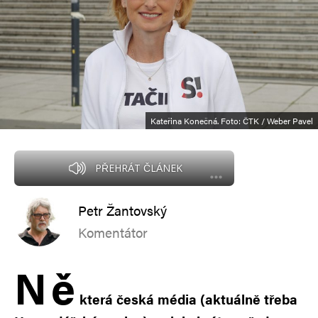
Kateřina Konečná. Foto: ČTK / Weber Pavel
PŘEHRÁT ČLÁNEK
Petr Žantovský
Komentátor
N
ě
která česká média (aktuálně třeba